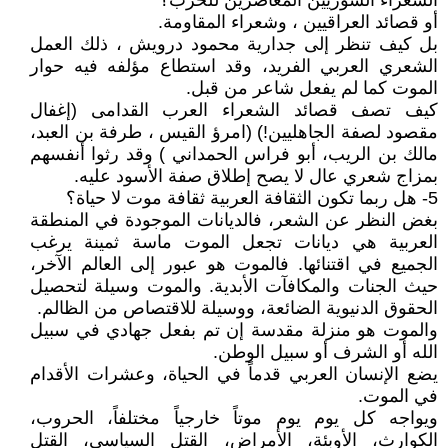
الشعراء السوريين المعاصرين للحرب؟
أو قصائد العراقيين ، وشعراء المقاومة.
بل كيف تنظر إلى جدارية محمود درويش ، ذلك العمل
الشعري العربي الفريد، وقد استطاع مؤلفه فيه حوار
الموت كما لم يفعل شاعر من قبل.
كيف تصف قصائد الشعراء العرب القدامى (إغفال
مقصود لصفة الجاهليين!) (امرؤ القيس ، طرفة بن العبد،
مالك بن الريب، أبو فراس الحمداني ) وقد رثوا أنفسهم
بمزاج شعري عال لا يصح إطلاق صفة الأسود عليه.
5- هل ربما تكون الثقافة العربية ثقافة موت لا حياة؟
بغض النظر عن الشعر، فالديانات الموجودة في المنطقة
العربية هي ديانات تجعل الموت ماسة ثمينة يرغب
الجميع في اقتنائها. فالموت هو عبور إلى العالم الآخر،
حيث الجنات والمكافآت الأبدية. والموت وسيلة لتحصيل
الحقوق الدنيوية الضائعة، ووسيلة للاقتصاص من الظالم.
والموت هو منزلة مقدسة إن تم بفعل جهادي في سبيل
الله أو الشرف أو سبيل الوطن.
يضع الإنسان العربي قدماً في الحياة، وعشرات الأقدام
في الموت.
ويواجه كل يوم يوم موتاً خارجياً مختلفاً، الحروب،
الكوارث، الأوبئة، الأمراض، القتل السياسي، القتل