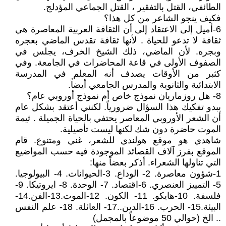
الطائفي، القتل بالتفقير ، القتل الجماعي المؤدلج.
فكيف ينجو الشاعر من كل هذا؟
6-أميل إلى الاعتقاد إلى أن الثقافة العربية المعاصرة هي
ثقافة لا تدعو للحياة . لأنها ثقافة تقدس الماضي بعجره
وبجره. لأن الماضي، ذلك الشيخ الخرف، يجلس في
الصفوف الأولى في قاعة المحاضرات في الجامعة. وفي
كثبر من الأوقات يصدف أنه المعلم في المدرسة
الابتدائية والثانوية والمدرس الجامعي أيضاً.
8- هل روزماريان نموذج خاص أم نموذج أوروبي عام؟
يبدو تفكيك هذا السؤال ضرورياً. لكنني أعتقد بشكل عام
أن الشعر الأوروبي المعاصر يحتفي بالحياة الجميلة . ثيمة
الموت حاضرة دون شك لكنها ليست تأصيلية.
شاهدي هو موقع هولندي للشعر، غني ومتنوع. قام
الموقع بفرز آلاف القصائد الموجودة فيه حسب المواضيع
التي تناولها الشعراء. أذكر بعضاً منها:
1-شؤون معاصرة. 2- الوداع. 3-الحيوانات. 4- البيولوجيا.
5- التمييز العنصري. 6-اقتصاد. 7- الوحدة. 8- ايروتيكا. 9-
فلسفة. 10-هايكو. 11- الكون. 12-الموت.13-الفن.14-
البيئة.15- الحرب. 16-الدين..17- العائلة. 18- علم النفس
.. الخ (حوالي 50 موضوعاً بالمجمل)