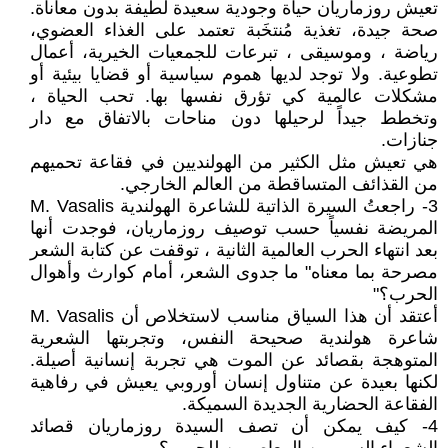
تعيش روزماريان حياة وجودية سعيدة لطيفة بدون معاناة.
صحة جيدة، تغذية مُنتخَبة تعتمد على الغذاء العضوي،
رياضة ، وموسيقى ، تبرعات للجمعيات الخيرية، أعمال
تطوعية. ولا توجد لديها هموم سياسية أو قضايا بيئية أو
مشكلات عالمية كي تؤرق نفسها بها. تحب الحياة ،
وتخطط جيداً لرحيلها دون مناحات بالاتفاق مع دار
جنازات.
هي تعيش مثل الكثير من الهولنديين في فقاعة تحميهم
من القذائف المتساقطة من العالم الخارجي.
3- راجعتُ السيرة الذاتية للشاعرة الهولندية M. Vasalis
المريضة نفسياً حسب توصيف روزماريان، فوجدت أنها
بعد انتهاء الحرب العالمية الثانية ، توقفت عن كتابة الشعر
مصرحة بما معناه" ما جدوى الشعر، أمام كوارث وأهوال
الحرب؟"
أعتقد أن هذا السياق مناسب لاستخلاص أن M. Vasalis
شاعرة هولندية صحيحة النفس، وتجربتها الشعرية
المتوهجة بقصائد عن الموت هي تجربة إنسانية أصيلة.
لكنها بعيدة عن متناول إنسان أوروبي يعيش في رفاهية
الفقاعة الحضارية الجديدة السميكة.
4- كيف يمكن أن تصف السيدة روزماريان قصائد