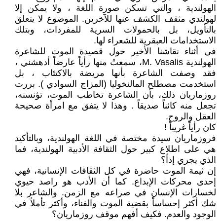
الهولندية ، والتي تسكن صورة اللغة ، ولا يمكن إلا
لهولندي مثقف الكشف عنها للآخرين. الموضوع لا يتعلق
بالتأويل، بل بالحمولات السرية للمفردات، وبتلك
الاستخدامات العبقرية للشعراء لها.
في أثناء نقاشنا الأخير حول قصيدة الموت للشاعرة
الهولندية M. Vasalis، سمعتُ منها رأياً عارضاً أدهشني ،
فقد وصفت الشاعرة بأنها مريضة بالاكتئاب ، بل
استخدمت مصطلح المالنخوليا (المزاج السوادي ). بررت
روزماريان ذلك، بأن الشاعرة تخاطب الموت، تؤنسنه،
تجعل منه كائناً صديقاً . وهذا لا يتفق مع امرأة صحيحة
العقل والروح.
كان رأياً غريباً !
فروزماريان سيدة مختصة في اللغة الهولندية، وبالتأكيد
هي على اطلاع كبير حول الثقافة الأدبية الهولندية، فما
الذي يجري إذاً؟
إن ثيمة الموت حاضرة في كل الثقافات الإنسانية، فهي
إحدى محركات الإبداع. كما أن الأدب هو راصد حيوي
لخسارات الإنسان في صراعه مع الزمن. والشاعر بلا
شك أكثر إحساساً بقضية الموت والفناء، وأكثر تأملاً في
الوجود والعدم. فكيف أفهم موقف روزماريان؟