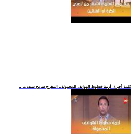
.. كلمة أخيرة -أزمة خطوط الهواتف المحمولة.. المخرج سامح سند: ما