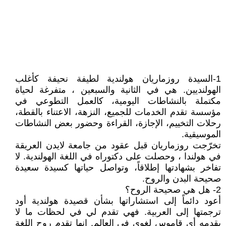
1-السيدة روزماريان هولندية لطيفة نحيفة كأغلب
الهولنديين. هي في الثانية والسبعين ، متفرغة لحياة
مكتملة بالنشاطات اليومية، كالعمل التطوعي في
مؤسسة تقدم الخدمات للجميع، النزهة، الاعتناء بالقطة،
رحلات التخييم، الإجازة، القراءة وحضور بعض النشاطات
الموسيقية.
تخرّجت روزماريان قبل عقود من جامعة لايدن العريقة
في هولندا ، وحصلت على دكتوراه في اللغة الهولندية. لا
تفاخر بشهادتها إطلاقاً، وتواصل حياتها كسيدة سعيدة
صحيحة البدن والروح.
2- هل هي صحيحة الروح؟
أعود دائماً إلى استشاراتها بشأن قصيدة هولندية أود
ترجمتها إلى العربية. فهي تقدم لي في لحظات ما لا
يقدمه أي قاموس لغوي في العالم. إنها تقدم روح اللغة