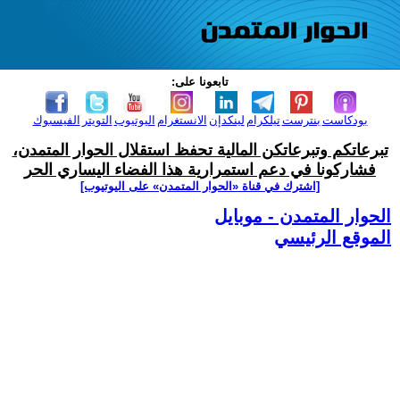
تابعونا على:
بودكاست
بنترست
تيلكرام
لينكدإن
الانستغرام
اليوتيوب
التويتر
الفيسبوك
تبرعاتكم وتبرعاتكن المالية تحفظ استقلال الحوار المتمدن،
فشاركونا في دعم استمرارية هذا الفضاء اليساري الحر
[اشترك في قناة ‫«الحوار المتمدن» على اليوتيوب]
الحوار المتمدن - موبايل
الموقع الرئيسي