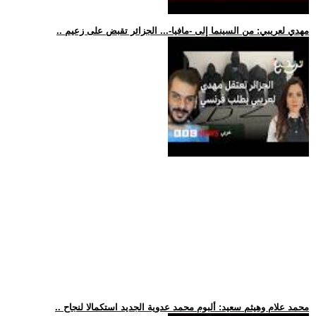
.. مهدي لعريبي: من السينما إلى -مافيا-... الجزائر تقبض على زعيم
.. محمد علام وهيثم سعيد: ألبوم محمد عدوية الجديد استكمالا لنجاح