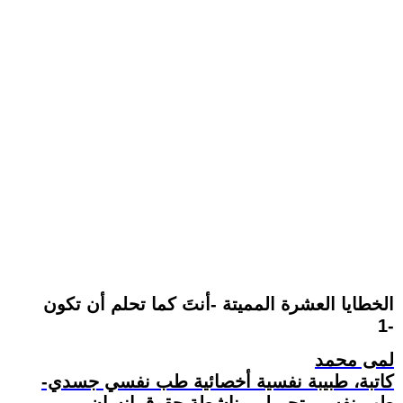
الخطايا العشرة المميتة -أنتَ كما تحلم أن تكون
1-
لمى محمد
كاتبة، طبيبة نفسية أخصائية طب نفسي جسدي-
طب نفسي تجميلي، ناشطة حقوق إنسان