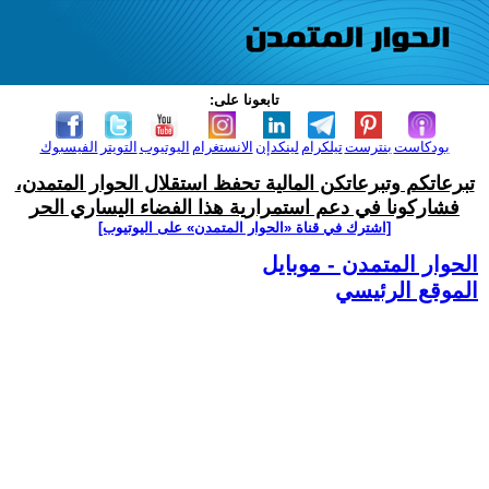
تابعونا على:
بودكاست
بنترست
تيلكرام
لينكدإن
الانستغرام
اليوتيوب
التويتر
الفيسبوك
تبرعاتكم وتبرعاتكن المالية تحفظ استقلال الحوار المتمدن،
فشاركونا في دعم استمرارية هذا الفضاء اليساري الحر
[اشترك في قناة ‫«الحوار المتمدن» على اليوتيوب]
الحوار المتمدن - موبايل
الموقع الرئيسي