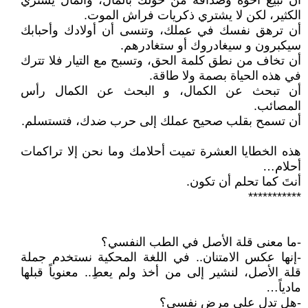
أن تبيع أخوة وصداقة من حولك بالمال، والمال يشتري
الكثير، لكن لا يشتري ذكريات فراش الموت.
أن ترهق نفسك في عملك، وتنسى أن أولادك وأحبابك
سيكبرون و سيغادروك أو ستغادرهم.
أن تخاف من نطق كلمة الحق، وتسبح مع التيار فلا تترك
في هذه الحياة بصمة ولا طاقة.
أن تبحث عن الكمال، و البحث عن الكمال رأس
المصائب.
أن تسمح بقلب صحيح عملك إلى حرب ضدك، فتستسلم.
هذه الخطايا العشرة تميت أحلامك وما نحن إلا تراكمات
أحلام…
أنتَ كما تحلم أن تكون.
***********
-ما معنى قلة الأصل في الطب النفسي؟
-إنها عكس الامتنان.. في اللغة المحكية نستخدم جملة
قلة الأصل، لنشير إلى من أخذ ولم يعطِ.. معنوياً قبلها
مادياً…
-هل تدل على مرض نفسي؟