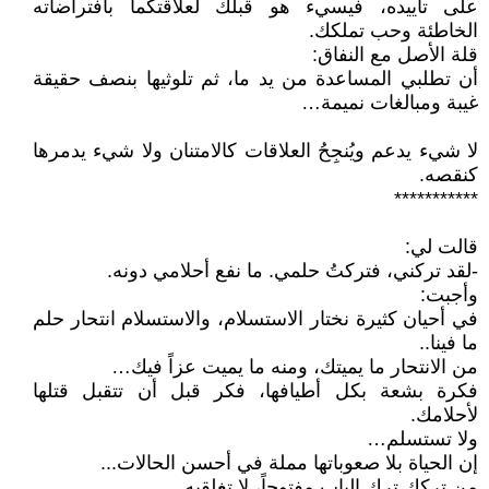
على تأييده، فيسيء هو قبلك لعلاقتكما بافتراضاته
الخاطئة وحب تملكك.
قلة الأصل مع النفاق:
أن تطلبي المساعدة من يد ما، ثم تلوثيها بنصف حقيقة
غيبة ومبالغات نميمة…
لا شيء يدعم ويُنجِحُ العلاقات كالامتنان ولا شيء يدمرها
كنقصه.
***********
قالت لي:
-لقد تركني، فتركتُ حلمي. ما نفع أحلامي دونه.
وأجبت:
في أحيان كثيرة نختار الاستسلام، والاستسلام انتحار حلم
ما فينا..
من الانتحار ما يميتك، ومنه ما يميت عزاً فيك…
فكرة بشعة بكل أطيافها، فكر قبل أن تتقبل قتلها
لأحلامك.
ولا تستسلم…
إن الحياة بلا صعوباتها مملة في أحسن الحالات...
من ترككِ ترك الباب مفتوحاً، لا تغلقيه.