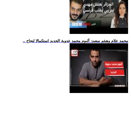
.. محمد علام وهيثم سعيد: ألبوم محمد عدوية الجديد استكمالا لنجاح