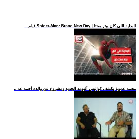
.. فيلم Spider-Man: Brand New Day | البداية اللي كان بيتر محتا
.. محمد عدوية يكشف كواليس ألبومه الجديد ومشروع عن والده أحمد عد