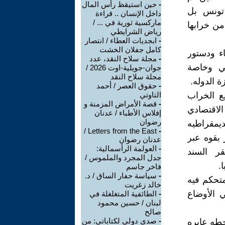
-
حين استيقظ رأس المال
 تونس بل
داخل الإنسان .. قراءة
ماركسية ثورية في ... /
من خرابها
رياض الشرايطي
-
ابجديات العطاء / انتصار
كامل جفلان الخشت
عه من استفتاء ودستور
-
مجلة سلاح النقد، عدد
عي وخاصة
جوان-جويلية-اوت 2026 /
مجلة سلاح النقد
ة الدوله.
-
حقوق العصر / أحمد
ع الخراب
التاوتي
-
قصة الأمراض المزمنة و
لاقتصادي
إفلاس الأطباء / عدنان
رضوان
يمقراطيه
Letters from the East /
-
 بقوه عبر
عدنان رضوان
-
العولمة الرأسمالية:
ر السند
جدل المجرد والملموس /
.
فاخر جاسم
-
سياسة حفار الساق / د.
غير متحكم فيه
خالد زغريت
 الأوضاع
-
الطائفية المتغلغلة في
لبنان / حسين محمود
صالح
-
صدى دولي لكتاباتي: من
حطه عابره