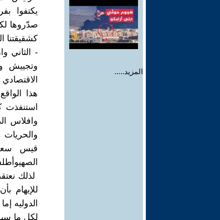
يكتفوا بف
صدّروها لكل
كشقيقتنا ال
وتجييش وت
المزيد.....
الاقتصادي ا
‏هذا الوا
استنفذت كل
وافلاس ال
والحريات م
قيس سعيد
الصهيوأطلسي
للإيهام بأ
الدوليه إما
‏لكل ما سب