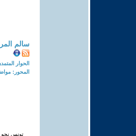
سالم المر
الحوار المتمدن-العدد: 7332 - 2
المحور: مواض
تونس نحو ا