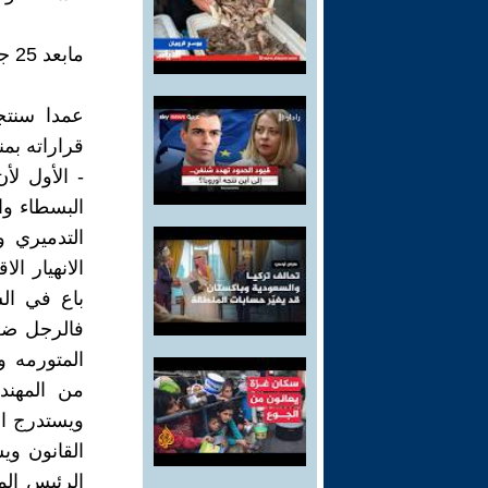
مابعد 25 جويليه:
عمدا سنتج
قراراته بمناسبة عيد
- الأول لأ
البسطاء وا
التدميري و
الانهيار ا
باع في ال
فالرجل ضعي
المتورمه و
من المهن
ويستدرج ال
القانون و
الرئيس ال