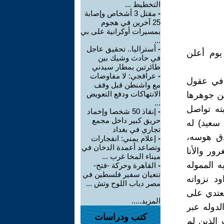
التخطيط ...
-
مقتل 3 أشخاص وإصابة
25 آخرين في هجوم
بمسيرات أوكرانية على بي
...
-
أستراليا.. تحقيق عاجل
يوم أعلن
في حادث وشيك بين
طائرتين بمطار سيدني
-
عراقجي: لا مفاوضات
ا في عقول
مع واشنطن قبل وقف
الانتهاكات ودفع التعويض
عن جوهرها
...
بته تواصل
-
إنقاذ 50 شخصا وإخماد
حريق كبير داخل مجمع
 سعيد) له
تجاري في بغداد
دق هوسه،
-
إعلام يمني: انفجارات
وتصاعد أعمدة الدخان في
ور والأنا
ميناء المخا غرب ...
ه المموله
-
القاهرة وحركة -فتح-
تنعيان سفير فلسطين في
 نزواته
مصر دياب اللوح وتش ...
يعتدي على
المزيد.....
دوله عبر
كتب ودراسات
الذين لم