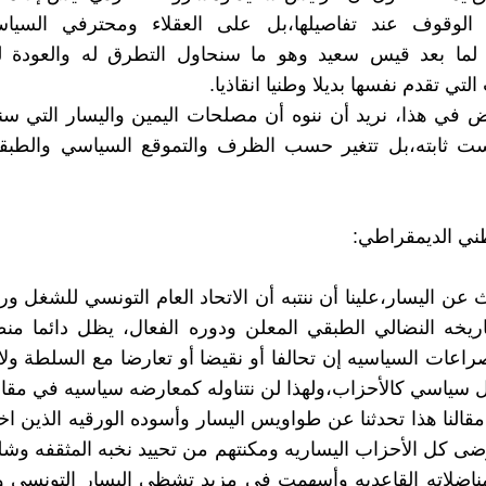
الوقوف عند تفاصيلها،بل على العقلاء ومحترفي السيا
 لما بعد قيس سعيد وهو ما سنحاول التطرق له والعودة لتق
لتي تقدم نفسها بديلا وطنيا انقاذيا.
ض في هذا، نريد أن ننوه أن مصلحات اليمين واليسار التي س
يست ثابته،بل تتغير حسب الظرف والتموقع السياسي والطب
طني الديمقراطي:
عن اليسار،علينا أن ننتبه أن الاتحاد العام التونسي للشغل ورغ
ريخه النضالي الطبقي المعلن ودوره الفعال، يظل دائما منظ
صراعات السياسيه إن تحالفا أو نقيضا أو تعارضا مع السلطة ولا 
ل سياسي كالأحزاب،ولهذا لن نتناوله كمعارضه سياسيه في مقالن
قالنا هذا تحدثنا عن طواويس اليسار وأسوده الورقيه الذين ا
وضى كل الأحزاب اليساريه ومكنتهم من تحييد نخبه المثقفه و
ناضلاته القاعديه وأسهمت في مزيد تشظي اليسار التونسي و