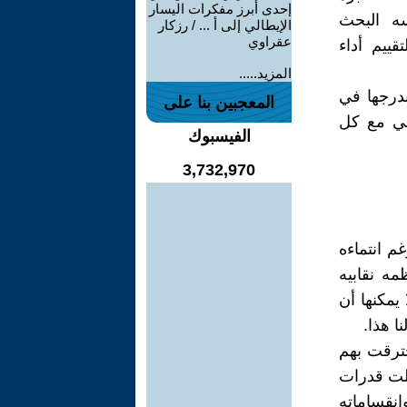
إحدى أبرز مفكرات اليسار
سه البحث
الإيطالي إلى أ ... / رزكار
عقراوي
ييم أداء
المزيد.....
ندرجها في
المعجبين بنا على
قي مع كل
الفيسبوك
3,732,970
م انتماءه
مه نقابيه
يمكنها أن
ا هذا.
خترقت بهم
شلت قدرات
انقساماته