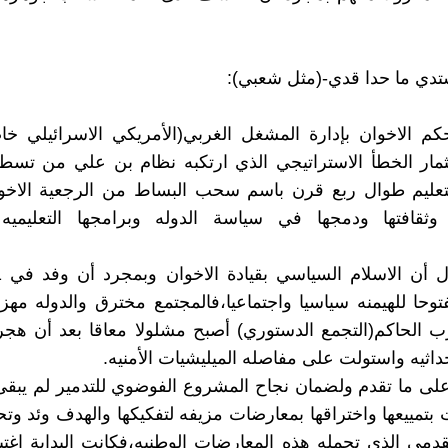
تدي ما حدا قدي-(مثل شعبي):
م الاخوان بإدارة المشغل الغربي(الأمريكي الاسرائيلي خا
ثمار الخطأ الاستراتيجي الذي ارتكبه نظام بن علي من تسطي
تعليم طوال ربع قرن باسم سحب البساط من الرجعية الاخوان
 وثقافتها ودمجها في سياسة الدوله وبرامجها التعليميه و
وحا للهيمنه سياسيا واجتماعيا،فالمجتمع مخترق والدوله مهزو
 الحاكم(التجمع الدستوري) أصبح مشلولا معاقا بعد أن هجر
داثيه واستولت على مفاصله الميليشيات الأمنيه.
 على ما تقدم ولضمان نجاح المشروع الفوضوي للتدمير لم يبقى 
بتمييعها واختراقها بمعارضات مزيفه لتفكيكها والهدف وئد وتحي
تقدمي الذي تحمله هذه المعارضات الوطنيه،فكانت البداية اغ