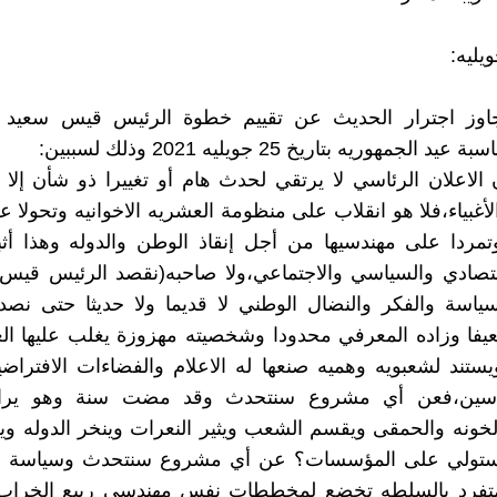
اوز اجترار الحديث عن تقييم خطوة الرئيس قيس سعيد 
 الجمهوريه بتاريخ 25 جويليه 2021 وذلك لسببين:
ن الاعلان الرئاسي لا يرتقي لحدث هام أو تغييرا ذو شأن إل
لأغبياء،فلا هو انقلاب على منظومة العشريه الاخوانيه وتحولا 
تمردا على مهندسيها من أجل إنقاذ الوطن والدوله وهذا أث
لاقتصادي والسياسي والاجتماعي،ولا صاحبه(نقصد الرئيس قيس
سياسة والفكر والنضال الوطني لا قديما ولا حديثا حتى نص
فا وزاده المعرفي محدودا وشخصيته مهزوزة يغلب عليها الغر
يستند لشعبويه وهميه صنعها له الاعلام والفضاءات الافتراضي
دسين،فعن أي مشروع سنتحدث وقد مضت سنة وهو يراود
خونه والحمقى ويقسم الشعب ويثير النعرات وينخر الدوله و
يستولي على المؤسسات؟ عن أي مشروع سنتحدث وسياسة ال
متفرد بالسلطه تخضع لمخططات نفس مهندسي ربيع الخراب 