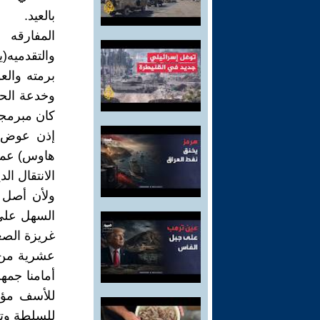
بالعيد.
المفارقه
والتقدميه(
برمته والع
وخدعة الحر
كان مبرمجا 
إذن عوض ا
هاوس) عملي
الانتقال ال
ولأن أصل ا
السهل على
غريزة الصعو
عشرية من ا
أمامنا جمه
للأسف مؤث
للسلطة وتخ