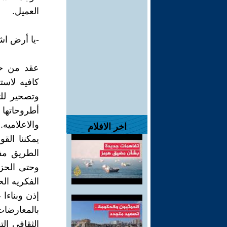
العميل.
-يا أرض اش
عقد من حك
كافيه لاست
وتصحير لل
أطروحاتها
والاعلاميه.
اخر الافلام
الطريق مفت
وحتى الحزب
الفكريه الح
إذن وبناءا
بالمعارضات 
الثقافي ال