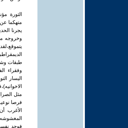
الثورة مؤن
متهكما عن ا
يجرنا الحد
وخروجه من
يتموقع،لقد
الديمقراط
طبقات وشرا
وفقراء ال
اليسار الت
الاخوانيه)،
مثل الصراخ
فرصا نوعية
الأغرب أن
المغشوشه ع
فوجد نفسه