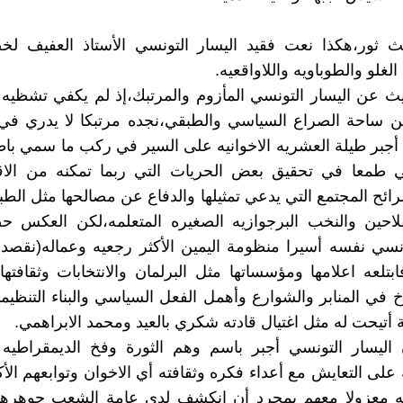
ث ثور،هكذا نعت فقيد اليسار التونسي الأستاذ العفيف لخض
لغلو والطوباويه واللاواقعيه.
يث عن اليسار التونسي المأزوم والمرتبك،إذ لم يكفي تشظيه
 ساحة الصراع السياسي والطبقي،نجده مرتبكا لا يدري في
 أجبر طيلة العشريه الاخوانيه على السير في ركب ما سمي باطلا
ي طمعا في تحقيق بعض الحريات التي ربما تمكنه من الا
ئح المجتمع التي يدعي تمثيلها والدفاع عن مصالحها مثل الطبق
فلاحين والنخب البرجوازيه الصغيره المتعلمه،لكن العكس 
ونسي نفسه أسيرا منظومة اليمين الأكثر رجعيه وعماله(نقصد
فابتلعه اعلامها ومؤسساتها مثل البرلمان والانتخابات وثقافتها
 في المنابر والشوارع وأهمل الفعل السياسي والبناء التنظي
 أتيحت له مثل اغتيال قادته شكري بالعيد ومحمد الابراهمي.
 اليسار التونسي أجبر باسم وهم الثورة وفخ الديمقراطيه 
لى التعايش مع أعداء فكره وثقافته أي الاخوان وتوابعهم الأك
 معزولا معهم بمجرد أن انكشف لدى عامة الشعب جوهره