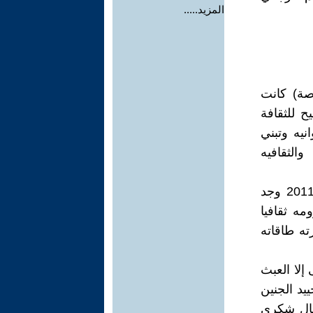
المزيد.....
صة) كانت
ح للثقافة
يه وتبني
الثقافيه
يمكننا القول أن الاسلام السياسي بقيادة الاخوان وبمجرد أن وفد في 2011 وجد
مه ثقافيا
ته طاقاته
إلا العبث
يد الجنين
تيال شكري