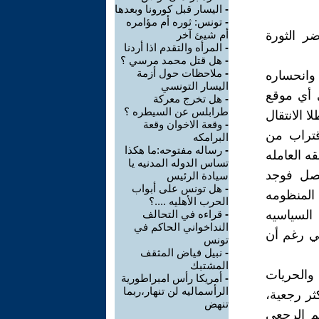
-
اليسار قبل كورونا وبعدها
-
تونس: ثوره أم مؤامره
ر الثورة
أم شيئ آخر
-
المرأه والتقدم اذا أردنا
-
هل قتل محمد مرسي ؟
-
ملاحظات حول أزمة
 وانحساره
اليسار التونسي
 أي موقع
-
هل تخرج معركة
طرابلس عن السيطره ؟
 الانتقال
-
وقعة الاخوان وقعة
قتراب من
البرامكه
-
رساله مفتوحه:ما هكذا
ه العامله
تساس الدوله المدنيه يا
حصل فوجد
سيادة الرئيس
-
هل تونس على أبواب
 المنظومه
الحرب الأهليه ....؟
 السياسيه
-
قراءه في التحالف
النداخواني الحاكم في
مي رغم أن
تونس
-
نبيل فياض المثقف
المشتبك
والحريات
-
أمريكا رأس امبراطورية
الرأسماليه لن تنهار،ربما
ثر رجعية،
تنهض
م الرجعي