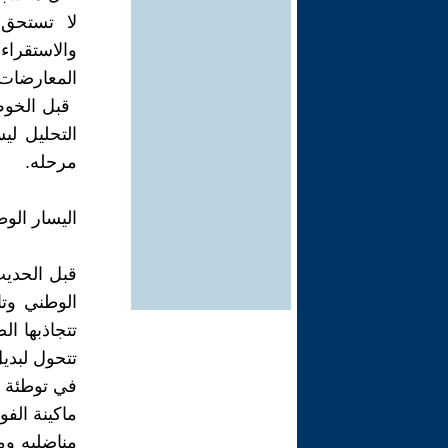
لا تستحق 
والاستقراء
المعارضات ا
‏ قبل الخو
التحليل ل
مرحله.
اليسار الو
قبل الحديث 
الوطني وتا
تتجاذبها ال
تتحول لبدي
في توطئة م
ماكينة الف
مناضليه وم