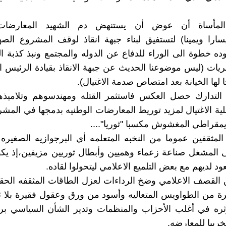
 المأساة أن عوض أن يستنهض دم الشهيد المعارضات 
يسارا ويمينا) لتستفيق لبناء جبهة انقاذ لوقف المشروع ال
وده خطوة الى الوراء للدفاع عن الدوله والمجتمع ونبذ كذبة ا
يات (ليس موضوعنا الحديث عن جبهة الانقاذ بقيادة الرئيس ا
لها الخيانة بعد امتصاص صدمة الاغتيال).
لتدارك حصل العكس فاستثمر القتله ومهندسوهم وتلاميذه
ة الاغتيال لمزيد توريط المعارضات الوطنيه بدمجها في المشرو
ديمقراطي المغشوش مكسبا "ثوريا"....
لمثقفين عموما من النخبه المتعلمه أي البرجوازيه الصغير
 المشغل صناعة زعماء وهميين وأبطال ثوريين مزيفين،إذ يك
د لديهم مع بعض التلميع الاعلامي ليتحولوا لقاده.
لقصف الاعلامي وضخ الرداءات لعزل الطاقات المثقفه الحقي
رة من الطواويس المتعاليه وأسود من ورق وعقول فقيرة بلا ثق
ره في أغلب الأحزاب والمنظمات وتدير الشأن السياسي بر
ريبا للمعارضه.