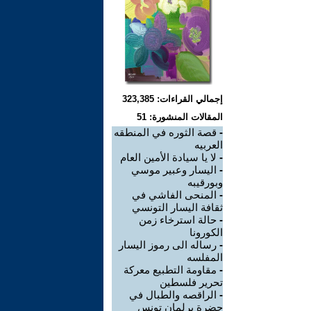
إجمالي القراءات: 323,385
المقالات المنشورة: 51
-
قصة الثوره في المنطقه
العربيه
-
لا يا سيادة الأمين العام
-
اليسار وعبير موسي
وبورقيبه
-
المنحى الفاشي في
ثقافة اليسار التونسي
-
حالة استرخاء زمن
الكورونا
-
رساله الى رموز اليسار
المفلسه
-
مقاومة التطبيع معركة
تحرير فلسطين
-
الراقصه والطبال في
حضرة برلمان تونس