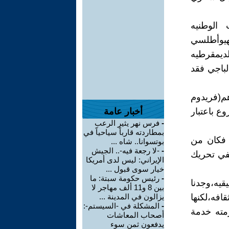
الوطنيه
صهيوأطلسي
لديمقرطيه
لباجي فقد
م(فريدوم
ع باعتبار
أخبار عامة
-
فرس نهر يثير الرعب
بمطاردته قارباً سياحياً في
ه فكان من
بوتسوانا.. شاه ...
-
-لا رجعة فيه-.. الجيش
في تحريك
الإيراني: ليس لدى أمريكا
خيار سوى قبول ...
-
رئيس حكومة سبتة: ما
قيه،وجدنا
بين 8 و11 ألف مهاجر لا
افه،لكنها
يزالون في المدينة ...
-
المشكلة في -السيستم-:
مته خدمة
أصحاب المعاشات
يدفعون ثمن سوء