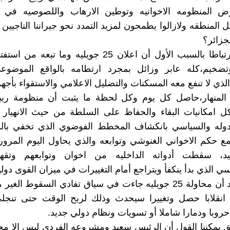
رض المنظومه الاخوانيه وتوطين الارهاب واللصوصيه في
 المنطقه ولازالوا يطمحون لمزيد التمدد نحو جيراننا الناجيين 
جزائر؟
- ‏الثاني وارتباطا بالسبب الأول أن اعلان 25 جويليه وما تب
ضخيم،كله عابر وزائل بمجرد ارتطامه بالواقع الموضو
لذي لا تنفع معه المسكنات والتضليل الاعلامي والاستقواء بأجهز
قع المنهار،حاصل كل يوم وكل لحظة ما يثبت أن منظومة ربي
 امكانيات البقاء والحفاظ على السلطة من حيث الانهيار ا
دوله والسياسي بانكشاف المخطط الفوضوي الذي تخفي بالد
ع حكم الاخواني الغنوشي وتوابعه والذي يحاول اليوم المرور
، سقطت أدواته الداخليه من اخوان وتوابعهم وتقهق
 الذي بدأ ينكفأ ويتراجع أمام التغييرات في ميزان القوى دوليا
‏ لذلك نعتقد أن محاولة 25 جويليه جاءت في سياق تفادي السقوط ال
ن انقلابا حصل وتغييرا سيحدث وذلك لربح الوقت حتى تنجلي
 حروبا ودمارا شاملا أو تسويات ونظام دولي جديد.
ق يمكننا القول أن الرئيس سعيد ومشروعه الفردي ليس إلا م