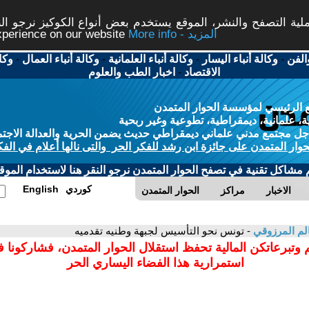
ة التصفح والنشر، الموقع يستخدم بعض أنواع الكوكيز نرجو النق
More info - المزيد
experience on our website
الفن
-
وكالة أنباء اليسار
-
وكالة أنباء العلمانية
-
وكالة أنباء العمال
-
وكا
الاقتصاد
-
اخبار الطب والعلوم
 الرئيسي لمؤسسة الحوار المتمدن
، علمانية، ديمقراطية، تطوعية وغير ربحية
ل مجتمع مدني علماني ديمقراطي حديث يضمن الحرية والعدالة الاجتم
حوار المتمدن على جائزة ابن رشد للفكر الحر والتى نالها أعلام في الفك
م مشاكل تقنية في تصفح الحوار المتمدن نرجو النقر هنا لاستخدام الموقع
كوردي
English
الاخبار
مراكز
الحوار المتمدن
م المرزوقي
- تونس نحو التأسيس لجبهة وطنيه تقدميه
 وتبرعاتكن المالية تحفظ استقلال الحوار المتمدن، فشاركونا 
استمرارية هذا الفضاء اليساري الحر