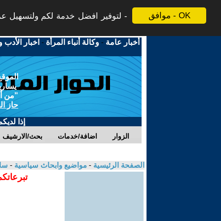
موافق - OK
لتوفير افضل خدمة لكم ولتسهيل عملي
أخبار عامة
-
وكالة أنباء المرأة
-
اخبار الأدب و
الموقع
يسارية
"من أج
حاز ال
إذا لديك
الزوار
اضافة/خدمات
بحث/الارشيف
الصفحة الرئيسية
-
مواضيع وابحاث سياسية
-
سال
تبرعاتكم