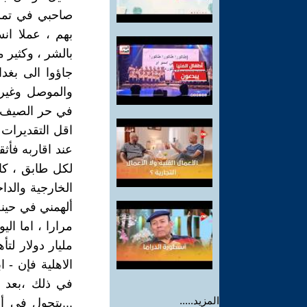
صاحبي في تمشية
بهم ، عملا انس
بالشر ، وكثير 
جاؤوا الى بغدا
والموصل وغيره
اقل التقديرات 
لكل طابق ، كا
الخارجية والدا
ألهمني في حينه
مليار دولار لت
الاهلية فإن - 
في ذلك ،بعد ص
المزيد.....
...يتجول في أ