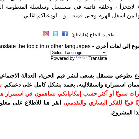
ء لايتجزأ ، وحلقة قاتمة في مسلسل وسلسلة المنظومة الم
 من اسفل الهرم وحتى قمته ...و ...اودعناكم اغاتي
#احمد_الحاج (هاشتاغ)
وع إلى لغات أخرى -
anslate the topic into other languages
Powered by
Translate
ع تطوعي مستقل يسعى لنشر قيم الحرية، العدالة الاجتماعية
ضمان استمراره واستقلاليته، يعتمد بشكل كامل على دعمكم.
س
م بمبلغ 10 دولارات سنويًا أو أكثر حسب إمكانياتكم، تساهمون في استمرار ه
ا قويًا للفكر اليساري والتقدمي
،
انقر هنا للاطلاع على معلو
ذا المشروع
.