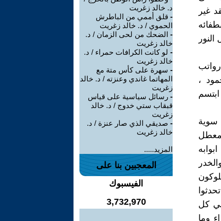
د. خالد زغريت
د غير
-
قلق أممي من الباطرش
طفائه
الحموي / د. خالد زغريت
-
الضحك من لحى الزمان / د.
النور
خالد زغريت
-
لو كانت الكرافات حمراء / د.
خالد زغريت
 رواتب
-
سهرة على كأس متة مع
المهاتما غاندي وعنزته / د. خالد
ود ،
زغريت
ابتسم
-
رسائل سياسية على قياس
قبقاب ستي خدوج / د. خالد
زغريت
 سوية
-
صديقي الذي صار عنزة / د.
خالد زغريت
 معطل
بوابه
المزيد.....
الخدر
المعجبين بنا على
لوكون
الفيسبوك
تحدثوا
3,732,970
في كل
 500 عام الى الوراء وما