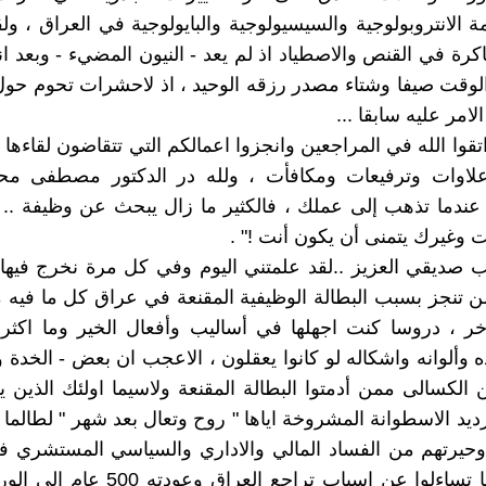
الانتروبولوجية والسيسيولوجية والبايولوجية في العراق ، ولق
اكرة في القنص والاصطياد اذ لم يعد - النيون المضيء - وبعد ان
لوقت صيفا وشتاء مصدر رزقه الوحيد ، اذ لاحشرات تحوم حول 
لامر عليه سابقا ...
اتقوا الله في المراجعين وانجزوا اعمالكم التي تتقاضون لقاءها
وات وترفيعات ومكافأت ، ولله در الدكتور مصطفى محم
 عندما تذهب إلى عملك ، فالكثير ما زال يبحث عن وظيفة .. 
ت وغيرك يتمنى أن يكون أنت !" .
 صديقي العزيز ..لقد علمتني اليوم وفي كل مرة نخرج فيها
لن تنجز بسبب البطالة الوظيفية المقنعة في عراق كل ما فيه
ر ، دروسا كنت اجهلها في أساليب وأفعال الخير وما اكثر ا
ه وألوانه واشكاله لو كانوا يعقلون ، الاعجب ان بعض - الخدة و
الكسالى ممن أدمتوا البطالة المقنعة ولاسيما اولئك الذين ي
رديد الاسطوانة المشروخة اياها " روح وتعال بعد شهر " لطالما 
حيرتهم من الفساد المالي والاداري والسياسي المستشري 
مكان ، ولطالما تساءلوا عن اسباب تراجع العراق وعودته