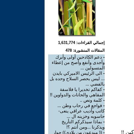
إجمالي القراءات: 1,631,774
المقالات المنشورة: 478
-
دعم الكادحين أولى وأبرك
وأجدى وأنفع وأصح من إعطاء
المتسولين ...
-
الى الرئيس الاميركي بايدن
... ليس بحصر السلاح وحده بل
بالفضي ...
-
كفاكم تخديرا يا فلاسفة
المقاهي والحانات والدواوين !!
-
كلمة ونص ..
-
فواجع في رحاب وطن ...
كاتب وأديب عراقي ينعى-
حاسوبه وخزينه ال ...
-
بماذا سيذكركم التأريخ
ويذكرنا ...ومن أنتم ؟!
ين !!
-
(( مبدعون من بلادي)) حوار