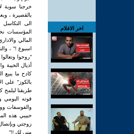
خرجنا سوية ل
بالقصيرة ، وبع
الى التكاسل و
اخر الافلام
المؤسسات نخرا
المالي والادار
اسبوع !" ، والت
"روحوا وتعالوا 
أذيال الخيبة و
بالكوز" على ا
طريقنا ليلمح ك
قوته اليومي و
والفوسفات ووو..
حبيبي هذه الم
زوجتي وبإتصال 
مني لك !!"