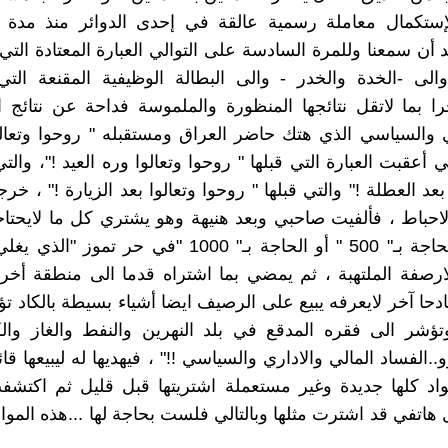
إستكمال معاملة رسمية عالقة في إحدى الدوائر منذ مدة
د أن سمعنا وللمرة السادسة على التوالي العبارة المعتادة التي
الى -الخدة والخدر - والى البطالة الوظيفية المقنعة التي
 بما لاتقل نتائجها المنظورة والملموسة فداحة عن نتائج ا
ي والسياسي الذي هتك حاضر العراق ومستقبله " روحوا وتعالو
ي أعقبت العبارة التي قبلها " روحوا وتعالوا وره العيد !"، والتي
بعد العطلة !" والتي قبلها " روحوا وتعالوا بعد الزيارة !" ، خرج
الاحباط ، فألفيت صاحبي وبعد هنيهة وهو يشتري كل ما لايحتا
كادح ما يبيع الحاجة بـ" 500 " أو الحاجة بـ" 1000 "في حر تموز "
لارصفة الملتهبة ، ثم يمضي بما اشتراه قدما الى منطقة أخ
ادحا آخر لايعرفه يبيع على الرصيف ايضا أشياء بسيطة بالكاد تؤ
تؤشر الى فقره المدقع في بلد النهرين والنفط والغاز وال
الفساد المالي والاداري والسياسي !!" ، فيهديها له ليبيعها قائل
واد كلها جديدة وغير مستعملة اشتريتها قبل قليل ثم اكتشف
هاتفي قد اشترت مثلها وبالتالي فلست بحاجة لها ...هذه المواد