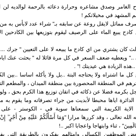
 الغامر وصدق مشاعره وحرارة دعائه بالرحمة لوالديه لن 
 المشهد في مخيلاتكم !
رف مماثل لايقل روعة عن سابقه بـ" شراء عدد لابأس به من 
ن كادح يبيع الماء على الرصيف ليقوم بتوزيعها بين الكادحين ال
 كان يشتري من اي كادح ما يبيعه لا على التعيين " جرك ..
 .." ويعطيه ضعف السعر في كل مرة قائلا له " بحثت عنك ايام 
.هذه الزيادة هي عيديتك !" .
كل ما اشتراه ولا يحتاجه البتة ..بل ولا يأكله اساسا ..بين ال
ثرهم في المنطقة المحصورة بين منطقة الميدان ، والمطعم الت
جل بكرمه فضلا عن ذكائه في اتقان توزيع هذا الكرم بحق ، ولولا
دائرة اياها محبطا لأبديت من جراء تصرفاته وما يقوم به م
الاية الكريمة التي سمعناها سوية في - الكوستر - على
 تعالى ، وقد كررها مرارا "وَمَا أَسْأَلُكُمْ عَلَيْهِ مِنْ أَجْرٍ ۖ إِنْ أ
الْعَالَمِينَ" ، ثناء وابتهاجا واعجابا اكبر ..!
ض الموظفين الكسالى وامثالهم يفكرون بالطريقة التي يفك