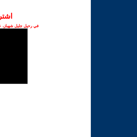
اشت‫
في رحيل جليل شهباز، عض