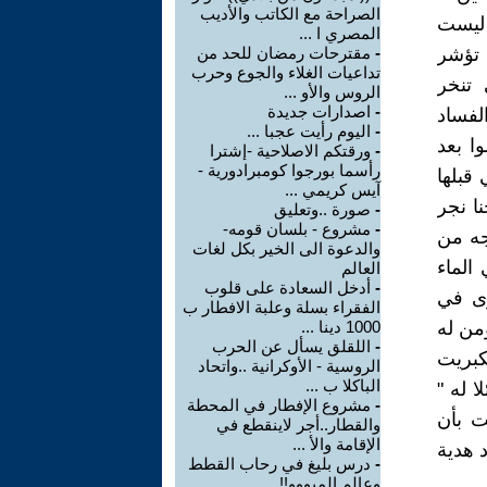
الصراحة مع الكاتب والأديب
 ليست
المصري ا ...
 تؤشر
-
مقترحات رمضان للحد من
تداعيات الغلاء والجوع وحرب
 تنخر
الروس والأو ...
-
اصدارات جديدة
لفساد
-
اليوم رأيت عجبا ...
ا بعد
-
ورقتكم الاصلاحية -إشترا
رأسما بورجوا كومبرادورية -
 قبلها
آيس كريمي ...
نا نجر
-
صورة ..وتعليق
-
مشروع - بلسان قومه-
جه من
والدعوة الى الخير بكل لغات
الذي يغلي الماء
العالم
-
أدخل السعادة على قلوب
رى في
الفقراء بسلة وعلبة الافطار ب
من له
1000 دينا ...
-
اللقلق يسأل عن الحرب
كبريت
الروسية - الأوكرانية ..واتحاد
الباكلا ب ...
ا له "
-
مشروع الإفطار في المحطة
ت بأن
والقطار..أجر لاينقطع في
الإقامة والأ ...
 هدية
-
درس بليغ في رحاب القطط
وعالم الميووو!!