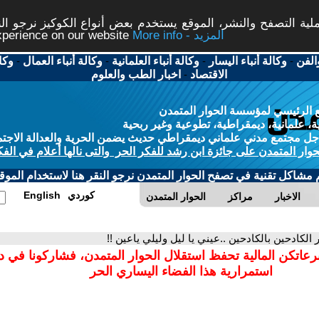
ة التصفح والنشر، الموقع يستخدم بعض أنواع الكوكيز نرجو النق
More info - المزيد
experience on our website
الفن
-
وكالة أنباء اليسار
-
وكالة أنباء العلمانية
-
وكالة أنباء العمال
-
وكا
الاقتصاد
-
اخبار الطب والعلوم
 الرئيسي لمؤسسة الحوار المتمدن
، علمانية، ديمقراطية، تطوعية وغير ربحية
ل مجتمع مدني علماني ديمقراطي حديث يضمن الحرية والعدالة الاجتم
حوار المتمدن على جائزة ابن رشد للفكر الحر والتى نالها أعلام في الفك
م مشاكل تقنية في تصفح الحوار المتمدن نرجو النقر هنا لاستخدام الموقع
كوردي
English
الاخبار
مراكز
الحوار المتمدن
 الكادحين بالكادحين ..عيني يا ليل وليلي ياعين !!
برعاتكن المالية تحفظ استقلال الحوار المتمدن، فشاركونا في 
استمرارية هذا الفضاء اليساري الحر