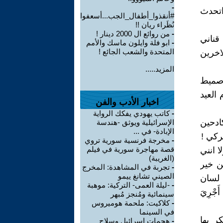
-
اتحدث
#أنقذوا_أطفال_الجب...أسعفوا
نُظَراء ريان !!
-
من روائع ال 2000 دينار !
قناني
-
ابو فلة وايلون ماسك والأمم
المتحدة والشعب الجائع !
اخرين
المزيد.....
.صميط
العيد
اخبار الأدب والفن
-
كاتب يهودي يفكك الرواية
كادحين
الإسرائيلية ويوثق -هندسة
الإبادة- في ...
ركي !
-
مخرجة فرنسية سورية تروي
قصة مهاجرة سورية في فيلم
 انني
(الغريبة)
ن خير
-
تجربة في المشاهدة: المخرج
الصيني تشانغ ييمو
 لسان
-
-ليلة العمى- التركية: موهبة
َجْرِيَ
سينمائية ومُنجز مُبهر
-
كلاكيت: ملحمة هوميروس
في السينما
ر بها
-
هجمات إسرائيل وسلاح