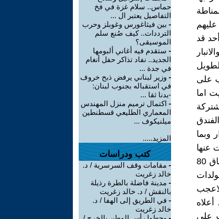
حماس.. سلام غزة في فخ
مناطة
التفاصيل يعتبر ال ...
عليهم
-
بين فيثاغورس وغوبلز وحرب
الترددات.. كيف صُنع سلم
أحد قد
الموسيقى؟
-
ستقدم فيه أغاني ألبومها
انبار
الجديد.. نفاد تذاكر حفل أنغام
لطويل
في جدة ...
-
وزير لبناني يرفض ذبح خروف
الف دينار للاياب على
في استقباله بجنوب لبنان:
ت اما
-بدنا ثقا ...
-
اكتمال ترميم منزل المهندس
صحية مشتركة
المعماري الطليعي قسطنطين
لفندق
ميلنيكوف ...
 وبما
المزيد.....
 عنها
كتب ودراسات
مرارا ، اما اليوم ونتيجة لإنقطاع التيار الكهربائي الوطني المتواصل - برغم انفاق 80
-
مقامات وقف السرسرية / د.
خالد زغريت
ولدات
-
مدينة فاضلة بالطرة رذيلة
لاعجب
بالنقش / د. خالد زغريت
-
في الطريق إلى الهفا / د.
أعلاه
خالد زغريت
ت على
-
وحطوا رأس الوطن بالخرج /