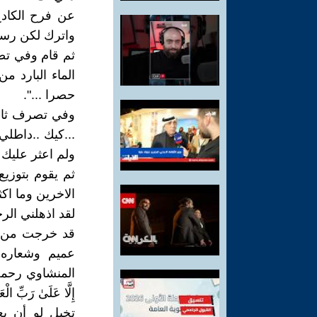
عن فرح الكادح
واترك لكن رسم
ثم قام وفي تص
الماء البارد م
حصرا ...".
وفي تصرف ثالث
...كيك ..داطلي
ولم اعثر عليك .
ثم يقوم بتوزيع 
الاخرين وما اك
لقد اذهلني الر
قد خرجت من ال
عميم وشعاره 
المنشاوي رحمه الله
إِلَّا عَلَىٰ رَبِّ 
تخيل لو أن بع