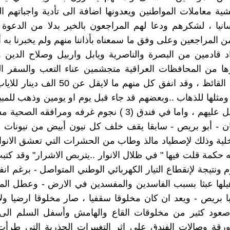
 معاملات المواطنين ويعدونها اضافة الى تأدية واجباتهم ال
انيا ، لشكرهم ودعا لهم المراجعون بالخير بدلا من الدعوة 
من المراجعين وعلى وفق ما سمعناه بأذاننا منهم ولم يخبرنا به 
د قادمين من البصرة والناصرية ويابل واربيل وصلاح الدين وال
ا من المحافظات العراقية متجشمين عناء التعب والسفر ا
في حر الصيف القائظ ، وقد انفق كل منهم ما لايقل عن 50 
ومثلها للذهاب ..وبعضهم قد جاء قبل يوم او يومين وذهب للمبي
عند اقاربه فأثقل عليهم ، واما في فندق (3 ) نجوم غرفه ومرافقه ال
ن - أبو بريص - سابقا يقف خلف كل نيون أبيض من نيونات ا
خلية وذلك لإصطياد مالذ وطاب من الحشرات التي تعشق الانوار
 حكمة قلت فيها " في ظلال الانوار ..يتربص الاشرار" وقد كتبت
أهيلها عبثا بسبب الفاسدين والمفسدين في الارض - وعطل الم
ابا بريص - ويعد ان كان مخلوقا سقفيا ، صار مخلوقا ارضيا و
عود كثير من مخلوقات القاع والهامش وأسفل السلم الى 
ورقة وصالات الفندق على اثر التغييرات الجذرية التي طرأ