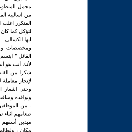
مجمل المنظومة 
من اساليبه الم
المتكرر اغلب ا
لتؤكل كما كان ا
ايها الكسالى ..
ومخصصات وعلا
القائل " ابتسم
لأنك أنت هو أن
شكرا من القلب
لإنجاز معاملة 
وحتى اشعار اخ
ونوافذه ومنافذ
- من الموظفين 
طعامهم اثناء ت
مبدين أسفهم و