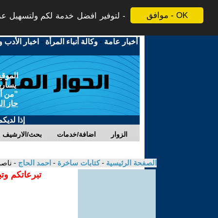
موافق - OK
لتوفير افضل خدمة لكم ولتسهيل عملي
أخبار عامة
-
وكالة أنباء المرأة
-
اخبار الأدب و
الموقع
يسارية
"من أج
حاز ال
إذا لديك
الزوار
اضافة/خدمات
بحث/الارشيف
الصفحة الرئيسية
-
كتابات ساخرة
-
احمد الحاج
- ناصر
تبرعاتكم وت