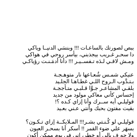
ببص لصورتك بالساعـات !!! وبنسَي الدنيــا وياكي
دا سحـر غـريب بيجذبني، بيأسر روحي في هواكي
ومـش لاقـي لـدَه تـفســيـر !!! دأنا أدمَـنـت رؤياكـي
عنيكي شمـس شُعـاعها نار متوهـجـة
بـتـدَّوب الـروح اللـي غطـاهـا الجلـيد
بلقـي المشاعـر جـوَّا قـلبـي متـأججـة
إحساس كأني معاكي مولود من جديد
قوليلـي أيه ســرك وأنا إزاي كـده ؟!
بقيت مفتون بحبك وأنتي عـني بعـيد
قوليلـي لو كُـنـتي بشـر!!! المـلايكــة إزاي تـكـون؟
بسهَر علي ضوء القمر !! أسكر أنا بسحـر العيون
ولا جه ف بالي أو خطر، إني في يوم ممكن أكون