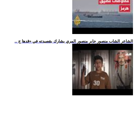
.. الشاعر الشاب منصور جابر منصور المري يشارك بقصيدته في «قدها ج