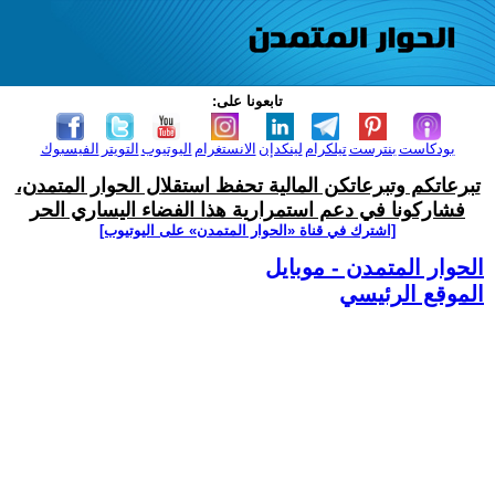
تابعونا على:
بودكاست
بنترست
تيلكرام
لينكدإن
الانستغرام
اليوتيوب
التويتر
الفيسبوك
تبرعاتكم وتبرعاتكن المالية تحفظ استقلال الحوار المتمدن،
فشاركونا في دعم استمرارية هذا الفضاء اليساري الحر
[اشترك في قناة ‫«الحوار المتمدن» على اليوتيوب]
الحوار المتمدن - موبايل
الموقع الرئيسي