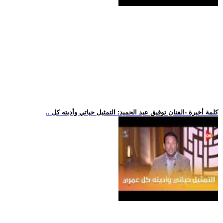
.. كلمة أخيرة -الفنان توفيق عبد الحميد: التمثيل حياتي وأديته كل