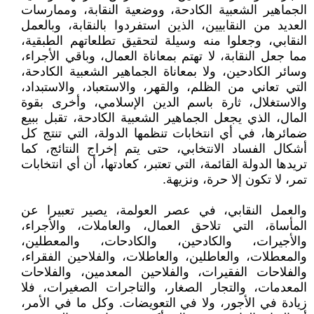
الجماهير الشعبية الكادحة، ووضعية النقابة، وممارسات
العديد من النقابيين، الذين استفردوا بالنقابة، وبالعمل
النقابي، وجعلوا منه وسيلة لتحقيق تطلعاتهم الطبقية،
مما جعل النقابة، لا تهتم بمعاناة العمال، وباقي الأجراء،
وسائر الكادحين، ولا بمعاناة الجماهير الشعبية الكادحة،
التي تعاني من الظلم، والقهر، والاستعباد، والاستبداد،
والاستغلال، ثارة باسم الدين الإسلامي، وأخرى بقوة
المال، الذي يجعل الجماهير الشعبية الكادحة، تقبل ببيع
ضمائرها، في أي انتخابات تنظمها الدولة، التي تنتج كل
أشكال الفساد الانتخابي، حتى يتم إخراج النتائج، كما
تريدها الدولة القائمة، التي تعتبر، كعادتها، أن أي انتخابات
تمر، لا تكون إلا حرة، ونزيهة.
والعمل النقابي، في عصر العولمة، يصير تعبيرا عن
المأساة، التي تلاحق العمال، والعاملات، والأجراء،
والأجيرات، والكادحين، والكادحات، والمعطلين،
والمعطلات، والعاطلين، والعاطلات، والفلاحين الفقراء،
والفلاحات الفقيرات، والفلاحين المعدمين، والفلاحات
المعدمات، والتجار الصغار، والتاجرات الصغيرات، فلا
زيادة في الأجور، ولا في التعويضات. وكل ما في الأمر،