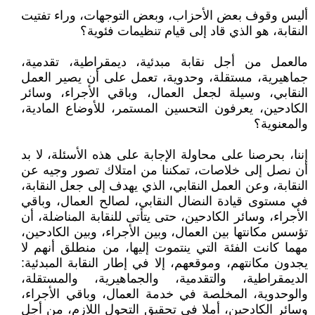
أليس وقوف بعض الأحزاب، وبعض التوجهات، وراء تفتيت
النقابة، هو الذي قاد إلى قيام تنظيمات فئوية؟
مالعمل من أجل نقابة مبدئية، ديمقراطية، تقدمية،
جماهيرية، مستقلة، وحدوية، تعمل على أن يصير العمل
النقابي، وسيلة لجعل العمال، وباقي الأجراء، وسائر
الكادحين، يعرفون التحسين المستمر، للأوضاع المادية،
والمعنوية؟
إننا، بحرصنا على محاولة الإجابة على هذه الأسئلة، لا بد
أن نصل إلى خلاصات، تمكننا من امتلاك تصور وجيه عن
النقابة، وعن العمل النقابي، الذي يهدف إلى جعل النقابة،
في مستوى قيادة النضال النقابي، لصالح العمال، وباقي
الأجراء، وسائر الكادحين، حتى يتأتى للنقابة المناضلة، أن
تؤسس مكانتها بين العمال، وبين الأجراء، وبين الكادحين،
مهما كانت الفئة التي ينتموت إليها، من منطلق أنهم لا
يجدون مكانتهم، وموقعهم، إلا في إطار النقابة المبدئية:
الديمقراطية، والتقدمية، والجماهيرية، والمستقلة،
والوحدوية، المخلصة في خدمة العمال، وباقي الأجراء،
وسائر الكادحين، أملا في تحقيق التحول اللازم، من أجل