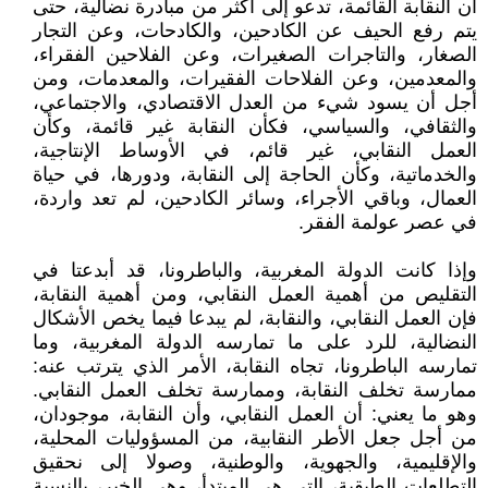
أن النقابة القائمة، تدعو إلى أكثر من مبادرة نضالية، حتى
يتم رفع الحيف عن الكادحين، والكادحات، وعن التجار
الصغار، والتاجرات الصغيرات، وعن الفلاحين الفقراء،
والمعدمين، وعن الفلاحات الفقيرات، والمعدمات، ومن
أجل أن يسود شيء من العدل الاقتصادي، والاجتماعي،
والثقافي، والسياسي، فكأن النقابة غير قائمة، وكأن
العمل النقابي، غير قائم، في الأوساط الإنتاجية،
والخدماتية، وكأن الحاجة إلى النقابة، ودورها، في حياة
العمال، وباقي الأجراء، وسائر الكادحين، لم تعد واردة،
في عصر عولمة الفقر.
وإذا كانت الدولة المغربية، والباطرونا، قد أبدعتا في
التقليص من أهمية العمل النقابي، ومن أهمية النقابة،
فإن العمل النقابي، والنقابة، لم يبدعا فيما يخص الأشكال
النضالية، للرد على ما تمارسه الدولة المغربية، وما
تمارسه الباطرونا، تجاه النقابة، الأمر الذي يترتب عنه:
ممارسة تخلف النقابة، وممارسة تخلف العمل النقابي.
وهو ما يعني: أن العمل النقابي، وأن النقابة، موجودان،
من أجل جعل الأطر النقابية، من المسؤوليات المحلية،
والإقليمية، والجهوية، والوطنية، وصولا إلى نحقيق
التطلعات الطبقية، التي هي المبتدأ، وهي الخبر، بالنسبة