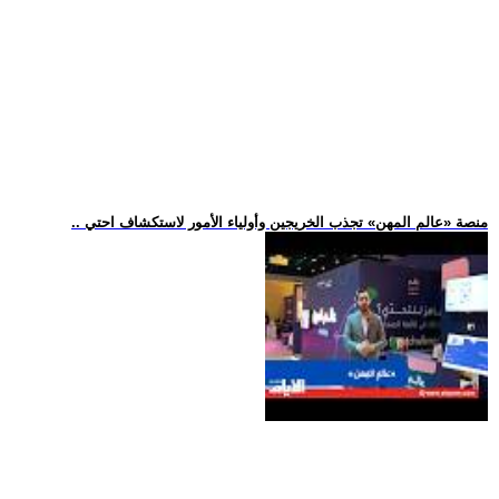
.. منصة «عالم المهن» تجذب الخريجين وأولياء الأمور لاستكشاف احتي