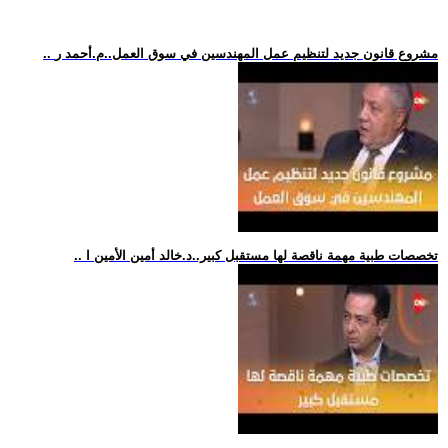
.. مشروع قانون جديد لتنظيم عمل المهندسين في سوق العمل..م.أحمد ر
.. تخصصات طبية مهمة ناقصة لها مستقبل كبير..د.خالد أمين الأمين ا