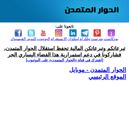
تابعونا على:
بودكاست
بنترست
تيلكرام
لينكدإن
الانستغرام
اليوتيوب
التويتر
الفيسبوك
تبرعاتكم وتبرعاتكن المالية تحفظ استقلال الحوار المتمدن،
فشاركونا في دعم استمرارية هذا الفضاء اليساري الحر
[اشترك في قناة ‫«الحوار المتمدن» على اليوتيوب]
الحوار المتمدن - موبايل
الموقع الرئيسي