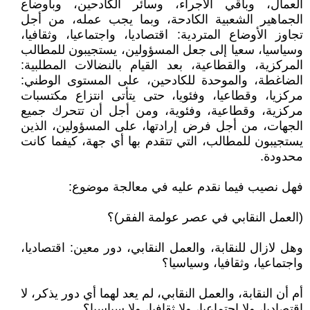
العمال، وباقي الأجراء، وسائر الكادحين، وبأوضاع
الجماهير الشعبية الكادحة، وبما يجب عمله، من أجل
تجاوز الأوضاع المتردية: اقتصاديا، واجتماعيا، وثقافيا،
وسياسيا، سعيا إلى جعل المسؤولين، يستجيبون للمطالب
المركزية، والقطاعية، بعد القيام بالنضالات المطلبية:
الضاغطة، والموحدة للكادحين، على المستوى الوطني:
مركزيا، وقطاعيا، وفئويا، حتى يتأتى انتزاع مكتسبات
مركزية، وقطاعية، وفئوية، ومن أجل أن تتحرك جميع
الجهات، من أجل فرض إرادتها، على المسؤولين، الذين
يستجيبون للمطالب، التي تتقدم بها أي جهة، كيفما كانت
محدودة.
فهل نصيب فيما نقدم عليه في معالجة موضوع:
(العمل النقابي في عصر عولمة الفقر)؟
وهل لازال للنقابة، والعمل النقابي، دور معين: اقتصاديا،
واجتماعيا، وثقافيا، وسياسيا؟
أم أن النقابة، والعمل النقابي، لم يعد لهما أي دور يذكر، لا
اقتصاديا، ولا اجتماعيا، ولا ثقافيا، ولا سياسيا؟