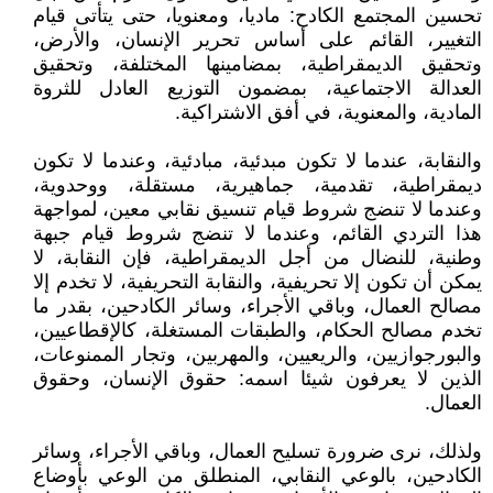
تحسين المجتمع الكادح: ماديا، ومعنويا، حتى يتأتى قيام
التغيير، القائم على أساس تحرير الإنسان، والأرض،
وتحقيق الديمقراطية، بمضامينها المختلفة، وتحقيق
العدالة الاجتماعية، بمضمون التوزيع العادل للثروة
المادية، والمعنوية، في أفق الاشتراكية.
والنقابة، عندما لا تكون مبدئية، مبادئية، وعندما لا تكون
ديمقراطية، تقدمية، جماهيرية، مستقلة، ووحدوية،
وعندما لا تنضج شروط قيام تنسيق نقابي معين، لمواجهة
هذا التردي القائم، وعندما لا تنضج شروط قيام جبهة
وطنية، للنضال من أجل الديمقراطية، فإن النقابة، لا
يمكن أن تكون إلا تحريفية، والنقابة التحريفية، لا تخدم إلا
مصالح العمال، وباقي الأجراء، وسائر الكادحين، بقدر ما
تخدم مصالح الحكام، والطبقات المستغلة، كالإقطاعيين،
والبورجوازيين، والريعيين، والمهربين، وتجار الممنوعات،
الذين لا يعرفون شيئا اسمه: حقوق الإنسان، وحقوق
العمال.
ولذلك، نرى ضرورة تسليح العمال، وباقي الأجراء، وسائر
الكادحين، بالوعي النقابي، المنطلق من الوعي بأوضاع