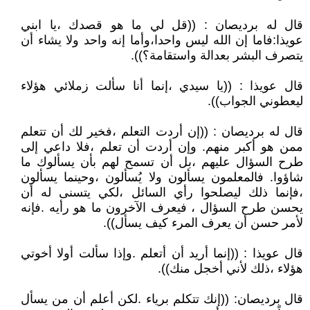
قال له برديصان : ((قل لي ما هو قصدك ،يا ابني
عويذا:فاما إن الله ليس واحدا،وأما إنه واحد ولا يشاء أن
يتصرف البشر بعدالة واستقامة؟)).
قال عويذا : ((يا سيدي ،إنما أنا سألت زملائي هؤلاء
ليعطوني الجواب)).
قال له برديصان : ((إن أردت التعلم ،فخير لك أن تتعلم
ممن هو أكبر منهم. وإن أردت أن تعلم ،فلا داعي إلى
طرح السؤال عليهم ،بل أن تسمح لهم بأن يسألوك ما
شاؤوا. فالمعلمون يسألون ولا يُسألون ،وحينما يسألون
،فإنما ذلك ليصلحوا رأي السائل ،لكي يتسنى له أن
يحسن طرح السؤال ، فيعرف الآخرون ما هو رأيه .فإنه
لأمر حسن أن يعرف المرء كيف يسأل)).
قال عويذا : ((إنما أريد أن أتعلم .وإذا سألت أولا أخوتي
هؤلاء ،ذلك لأني أخجل منك)).
قال برديصان: ((إنك تتكلم برياء .لكن أعلم أن من يسأل