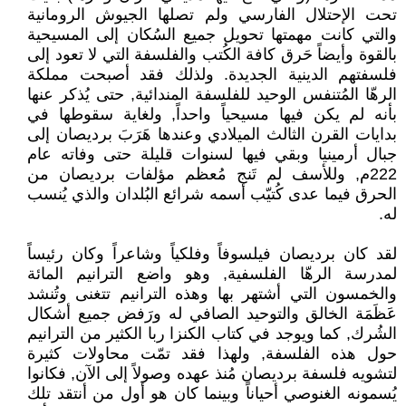
تحت الإحتلال الفارسي ولم تصلها الجيوش الرومانية
والتي كانت مهمتها تحويل جميع السُكان إلى المسيحية
بالقوة وأيضاً حَرق كافة الكُتب والفلسفة التي لا تعود إلى
فلسفتهم الدينية الجديدة. ولذلك فقد أصبحت مملكة
الرهّا المُتنفس الوحيد للفلسفة المندائية, حتى يُذكر عنها
بأنه لم يكن فيها مسيحياً واحداً, ولغاية سقوطها في
بدايات القرن الثالث الميلادي وعندها هَرَبَ برديصان إلى
جبال أرمينيا وبقي فيها لسنوات قليلة حتى وفاته عام
222م, وللأسف لم تَنج مُعظم مؤلفات برديصان من
الحرق فيما عدى كُتيّب أسمه شرائع البُلدان والذي يُنسب
له.
لقد كان برديصان فيلسوفاً وفلكياً وشاعراً وكان رئيساً
لمدرسة الرهّا الفلسفية, وهو واضع الترانيم المائة
والخمسون التي أشتهر بها وهذه الترانيم تتغنى وتُنشد
عَظَمَة الخالق والتوحيد الصافي له ورَفض جميع أشكال
الشُرك, كما ويوجد في كتاب الكنزا ربا الكثير من الترانيم
حول هذه الفلسفة, ولهذا فقد تمّت محاولات كثيرة
لتشويه فلسفة برديصان مُنذ عهده وصولاً إلى الآن, فكانوا
يُسمونه الغنوصي أحياناً وبينما كان هو أول من أنتقد تلك