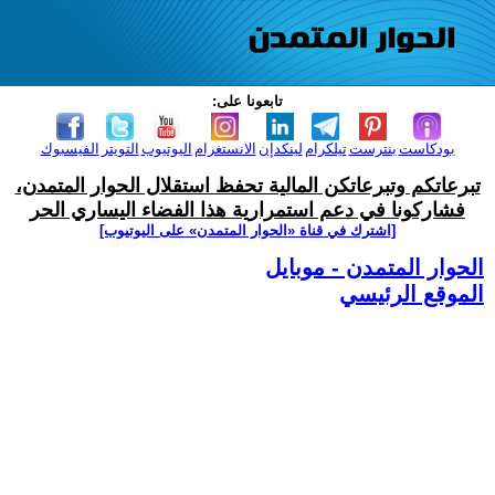
تابعونا على:
بودكاست
بنترست
تيلكرام
لينكدإن
الانستغرام
اليوتيوب
التويتر
الفيسبوك
تبرعاتكم وتبرعاتكن المالية تحفظ استقلال الحوار المتمدن،
فشاركونا في دعم استمرارية هذا الفضاء اليساري الحر
[اشترك في قناة ‫«الحوار المتمدن» على اليوتيوب]
الحوار المتمدن - موبايل
الموقع الرئيسي