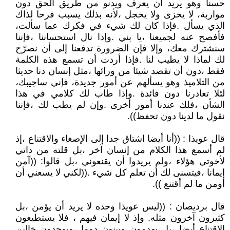
حسناً وهو يريد أن يعرف ويدنو من طريق الحق دون
مواربة، لا يخزى ولا يخجل ،لأنه بذلك يسبب فرحا لذاك
الذي يسأل .فإذا كان لك شيء في فكرك عما سألت،
فأفصح عنه لجميعنا ،يا بني .وإذا نال استحساننا ،فإننا
سنشترك معك، وإلا فإن الضرورة تدفعنا إلى أن نصرّح
لك لماذا لا يطيب لنا .فإذا أردت أن تسمع هذه الكلمة
فقط ،دون أن تقصد شيئا من ورائها ،مثل إنسان دنا حديثا
من التلاميذ وهو يسألهم عن أمور جديدة، فإني ساجيبك،
لئلا تغادرنا دون فائدة .وإذا طاب لك كلامي في هذا
الشأن ،فلك عندنا أمور أخرى .وإن لم يطب لك ،فإننا
نقول ما لدينا دون تحفظ)).
قال عويذا : ((أنا أيضا اشتاق جدا إلى الإصغاء والاقتناع ،إذ
لم أسمع هذا الكلام من إنسان آخر ،بل قلته من ذاتي
لأخوتي هؤلاء ،ولم يريدوا أن يقنعوني ،بل قالوا: ((آمن
إيمانا ،فيتسنى لك أن تعلم كل شيء .((لكني لا يسعني أن
أومن ما لم أقتنع )).
قال برديصان : ((ليس عويذا وحده لا يريد أن يؤمن ،بل
كثيرون آخرون مثله. وإذ لا إيمان فيهم ، فلا يستطيعون
الاقتناع أيضا ،بل يهدمون ويبنون دوما ،ويوجدون خالين