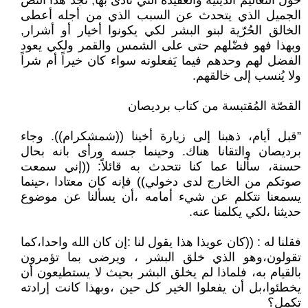
حول التعاليم الدينية والعقيدة التي نادى بها, نجد هذا النَصْ
الجميل الذي يتحدث عن السبب الذي من أجله أعطى
الخالق الحُرّية لبنو البشر لكي يكونوا أخيار أو أشرار,
وبهذا فهو فضّلهم حتى على الشمس والقمر ولكي يعود
الفضل لهم وحدهم فيما يَفعلونه سواء كان خيراً أم شراً
ولا يُنسب إلى خالقهم.
القصّة المُقتبسة من كتاب برديصان
”قبل أيام، ذهبنا إلى زيارة أخينا ((شمشكرام)). وجاء
برديصان والتقانا هناك. وحينما جسه ورأى بانه بحال
حسنة، سألنا عما كنا نتحدث به قائلاً: ((إني سمعت
صوتكم من الخارج لدى دخولي)) فإنه كان معتادا ،حينما
يسمعنا نتكلم عن شيء أمامه ،أن يسألنا عن موضوع
حديثنا ،لكي يكلمنا عنه.
فقلنا له : ((كان عويذا هذا يقول لنا :إن كان الله واحدا،كما
تقولون،وهو الذي خلق البشر ، ويرضى بما تؤمرون
بالقيام به، فلماذا لم يخلق البشر بحيث لا يستطيعون أن
يخطئوا،بل أن يفعلوا الخير كل حين ،وبهذا كانت إرادته
تكمل؟