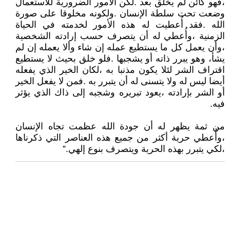
،فهو كائن لم يخلق بعد .لكن الأمور الضرورية للاستعمال
وضعت تحت سلطة الإنسان .ولكونه مخلوقا على صورة
الله .فقد أُعطيت له هذه الأمور لخدمته في الحياة
الزمنية ،وأُعطي له أن يتصرف حسب إرادته الشخصية
،وأن يعمل كل ما يستطيع عمله إن شاء وألا يعمله إن لم
يشأ، وهو يبرر ذاته أو يشجبها .فلو خلق بحيث لا يستطيع
اقتراف الشر لئلا يكون مذنبا به ،لكان الخير الذي يفعله
أيضا ليس له ولا يتسنى له أن يتبرر به .فمن لا يفعل الخير
أو الشر بإرادته ،يعود تبريره وشجبه إلى ذاك الذي يؤثر
فيه.
من ثمة يظهر له أن جودة الله عظمت تجاه الإنسان
،وأُعطي حرية أكثر من جميع هذه العناصر التي ذكرناها
،لكي يتبرر بهذه الحرية ويتصرف بنوع إلهي.”