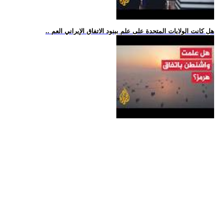
.. هل كانت الولايات المتحدة على علم ببنود الاتفاق الإيراني العم