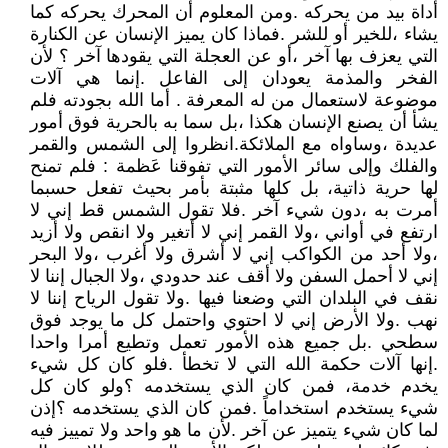
أداة بيد من يحركه .ومن المعلوم أن المحرك يحركه كما
يشاء ،للخير أو للشر .فماذا كان يميز الإنسان عن الكنارة
التي يعزف بها آخر ،أو عن العجلة التي يقودها آخر ؟ لأن
الفخر والمذمة يعودان إلى الفاعل .إنما هي آلات
موضوعة لاستعمال من له المعرفة . أما الله بجودته فلم
يشأ أن يصنع الإنسان هكذا ،بل سما به بالحرية فوق أمور
عديدة ،وساواه مع الملائكة.انظروا إلى الشمس والقمر
والفلك وإلى سائر الأمور التي تفوقنا عَظمة : فلم تمنح
لها حرية ذاتية، بل كلها مثبتة بأمر بحيث تفعل حسبما
أمرت به ،دون شيء آخر .فلا تقول الشمس قط إني لا
ارتفع في أواني ،ولا القمر إني لا أتغير ولا انقص ولا أزيد
،ولا أحد من الكواكب إني لا أشرق ولا أغرب ،ولا البحر
إني لا أحمل السفن ولا أقف عند حدودي ،ولا الجبال إننا لا
نقف في البلدان التي وضعنا فيها .ولا تقول الرياح إننا لا
نهب .ولا الأرض إني لا احتوي واحتمل كل ما يوجد فوق
سطحي .بل جميع هذه الأمور تعمل وتطيع أمرا واحدا
.إنها آلات حكمة الله التي لا تخطأ .فلو كان كل شيء
يخدم خدمة، فمن كان الذي يستخدمه ؟ولو كان كل
شيء يستخدم استخداماً .فمن كان الذي يستخدمه ؟إذن
لما كان شيء يتميز عن آخر .لأن ما هو واحد ولا تمييز فيه