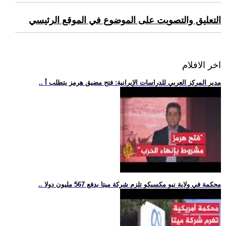
التعليق والتصويت على الموضوع في الموقع الرئيسي
اخر الافلام
.. مدير المركز العربي للدراسات الإيرانية: فتح مضيق هرمز يتطلب أ
.. محكمة في ولاية نيو مكسيكو تلزم شركة ميتا بدفع 567 مليون دولا