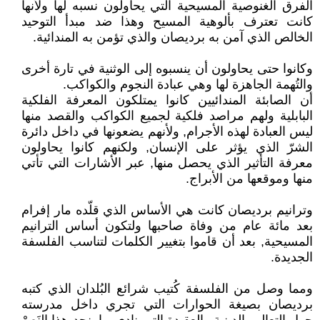
الفرق الغنوصية المسيحية التي يحاولون نسبه لها ولأنها
كانت تعترف بألوهية المسيح وهذا ضد مبدأ التوحيد
الخالص الذي آمن به برديصان والذي تؤمن به المندائية.
وكانوا حتى يحاولون أن ينسبوه إلى الوثنية في تارة أخرى
والتُهمة الجاهزة لها وهي عبادة النجوم والكواكب.
أن الصابئة المندائيين كانوا يمتلكون المعرفة الفلكية
البابلية ولهم مراصد فلكية لجميع الكواكب والقصد منها
ليس العبادة لهذه الأجرام, ولأنهم يضعونها في داخل دائرة
الشرّ الذي يؤثر على الإنسان, ولكنهم كانوا يحاولون
معرفة التأثير الذي يحصل منها, عبر الأشارات التي تأتي
منها وموقعها من الأبراج.
وترانيم برديصان كانت هي الأساس الذي قلّده مار إفرام
بعد مائة عام من وفاة صاحبها ولتكون أساس الترانيم
المسيحية, بعد أن قاموا بتغيير الكلمات لتناسب الفلسفة
الجديدة.
ومما وصل من الفلسفة كُتيب شرائع البُلدان الذي كتبه
برديصان بصيغة الحوارات التي تجري داخل مدرسته