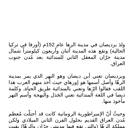
ولدَ برديصان في مدينة الرها عام 152م (أورفا في تركيا
الحالية) وتقع هذه المدينة أثنان وأربعون كيلومتراً شمال
مدينة حرّان المعقل الثاني للمندائية بعد مُدن جنوب
العراق.
وبرديصان تعني أبن ديصان وهو النهر الذي يمر بمدينة
الرهّا وأصل أسمها هو إورهاي حيث أخذ منهم العرب هذا
اللقب فقالوا الرّها وتعني بالمندائية طريق الحياة, وكلمة
ديصا في اللغة المندائية تعني الجَذل والبهجة وأسم النهر
مأخوذ منها.
وحيثُ أنّ الإمبراطورية الرومانية كانت قد أحتلّت مُعظم
مُدن العراق القديم بحلول القرن الثاني الميلادي ولكن
مملكة الرهّا (والتي تقع فيها مدينتي حرّان والرهّا) بقيت