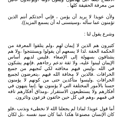
من معرفة الحقيقة كلها .
ولأن عويذا لا يريد أن يؤمن ، فإني أحدثكم أنتم الذين
تؤمنون عما سأله ،وسيتسنى له أن يسمع المزيد)).
وشرع يقول لنا :
كثيرون هم الذين لا إيمان لهم ،ولم يتلقوا المعرفة من
الحكمة الحقة .لذا لا يسعهم أن يقولوا ويستنتجوا ،ولا هم
يشتاقون بسهولة إلى الإصغاء .فليس لديهم أساس
الإيمان ليبنوا عليه، ولا ثقة تدعم رجاءهم .فإنهم يشكون
في الله ،وليس فيهم مخافته لكي تُنجيهم من جميع
الخرافات .فالذين لا مخافة الله فيهم ،يتعرضون لجميع
الخرافات .وليسوا متأكدين حتى من كونهم لا يؤمنون
حسنا بالأمور المختلفة التي لا يؤمنون بها .إنما يتيهون في
أفكارهم ولا يستطيعون الاستقرار ،ومذاق أفكارهم تافه
في فمهم ،وهم في كل حين خائفون فزعون وثائرون.
أما قول عويذا: لماذا لم يجعلنا الله لا نخطىء ونذنب ،فلو
كان الإنسان مصنوعا هكذا ،لما كان سيد نفسه ،بل لكان