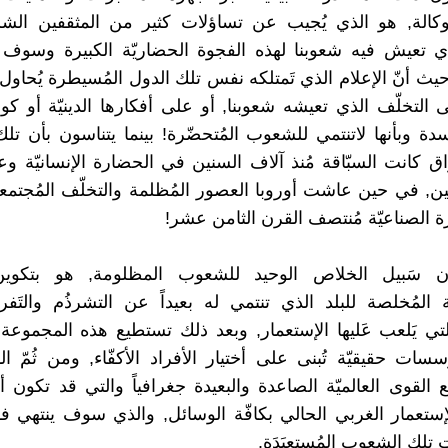
كالة, هو الذي يُجيب عن تساؤلات كثير من المثقفين الش
 تعيش فيه شعوبنا لهذه الفجوة الحضاريّة الكبيرة وسوف ت
وحيث أنّ الإعلام الذي تَمتلكه نفس تلك الدول المُسيطرة يُحاو
التخلّف الذي تعيشه شعوبنا, أو على أفكارها الدينيّة أو ك
اسدة وبأنها لاتنتمي للشعوب المُتحضّرة! بينما يتناسون بأن ت
راق كانت السبّاقة مُنذ آلاف السنين في الحضارة الإنسانيّة و
ين, في حين عاشت أوروبا العصور المُظلمة والتخلّف المُجتمع
رة الصناعيّة مُنتصف القرن الثامن عشر!
ون سَبيل الخلاص الوحيد للشعوب المظلومة, هو بتكوين
ّة المُخلصة للبلد الذي تنتمي له بعيداً عن التشرذُم والتَفرق
لتي يَلعب عَليها الإستعمار, وبعد ذلك تستطيع هذه المجموعة ب
سات حقيقيّة تُبنى على أختيار الأفراد الأكفّاء, ومن ثُمّ 
 القوى العالميّة الصاعدة والبعيدة جغرافياً والتي قد تكون أ
لإستعمار الغربي الحالي بكافّة الوسائل, والذي سوف ينتهي 
تلك الشعوب المُستعبَدَة.