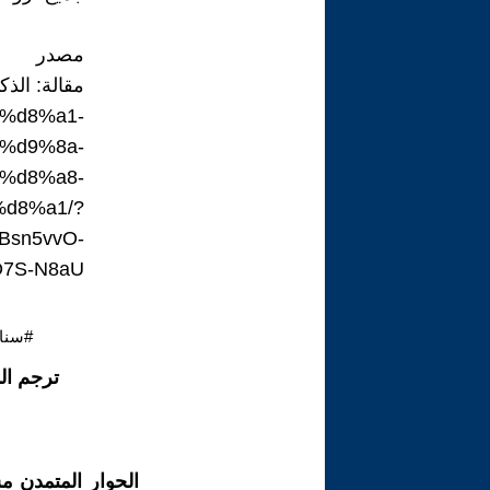
مصدر
مقالة: الذك
7%d8%a1-
%d9%8a-
%d8%a8-
d8%a1/?
Bsn5vvO-
7S-N8aU
#سنا
ترجم ال
الحوار المتمدن م