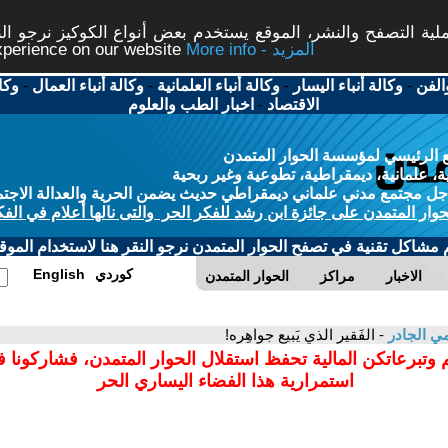
ة التصفح والنشر، الموقع يستخدم بعض أنواع الكوكيز نرجو النق
More info - المزيد
experience on our website
الفن
-
وكالة أنباء اليسار
-
وكالة أنباء العلمانية
-
وكالة أنباء العمال
-
وكا
الاقتصاد
-
اخبار الطب والعلوم
 الرئيسي لمؤسسة الحوار المتمدن
، علمانية، ديمقراطية، تطوعية وغير ربحية
ل مجتمع مدني علماني ديمقراطي حديث يضمن الحرية والعدالة الاجتم
حوار المتمدن على جائزة ابن رشد للفكر الحر والتى نالها أعلام في الفك
م مشاكل تقنية في تصفح الحوار المتمدن نرجو النقر هنا لاستخدام الموقع
كوردي
English
الاخبار
مراكز
الحوار المتمدن
ي الجادر
- الفَقير الذي يَبيع جواهِره!
 وتبرعاتكن المالية تحفظ استقلال الحوار المتمدن، فشاركونا 
استمرارية هذا الفضاء اليساري الحر