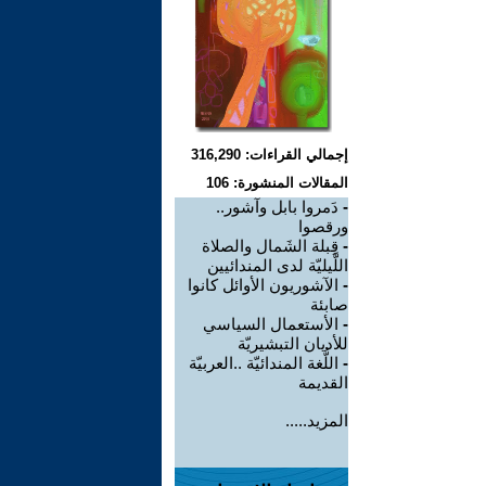
إجمالي القراءات: 316,290
المقالات المنشورة: 106
-
دَمروا بابل وآشور..
ورقصوا
-
قِبلة الشَمال والصلاة
اللَّيليّة لدى المندائيين
-
الآشوريون الأوائل كانوا
صابئة
-
الأستعمال السياسي
للأديان التبشيريّة
-
اللُّغة المندائيّة ..العربيّة
القديمة
المزيد.....