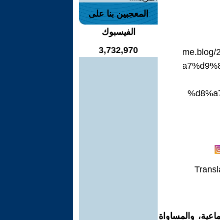
المعجبين بنا على
الفيسبوك
3,732,970
https://mandaean.home.b
%d8%a7%d9%
%d8%a
Transl
اعية، والمساواة