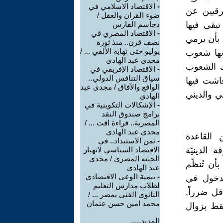
-
الاقتصاد الاسلامي في
رقيين عن
ضوء القران والعقل /
بقى فيها
دجاسم الفارس
-
الاقتصاد المصري في
ل بأن يرمي
نصف قرن.. منذ ثورة
يوليو حتى نهاية الألفي ... /
ونها شعوب
مجدى عبد الهادى
لك الشعوب
-
الاقتصاد الإفريقي في
سياق التنافس الدولي..
عاشت فيها
الواقع والآفاق / مجدى عبد
ي والديني
الهادى
-
الإشكالات التكوينية في
برامج صندوق النقد
المصرية.. قراءة اقت ... /
مجدى عبد الهادى
 القاعدة
-
ثمن الاستبداد.. في
ة الدينيّة
الاقتصاد السياسي لانهيار
الجنيه المصري / مجدى
أن تُنظّم
عبد الهادى
-
تنمية الوعى الاقتصادى
الدخول في
لطلاب مدارس التعليم
قل ضرراً,
الثانوى الفنى بمصر ... /
محمد امين حسن عثمان
فقط بزوال
المزيد.....