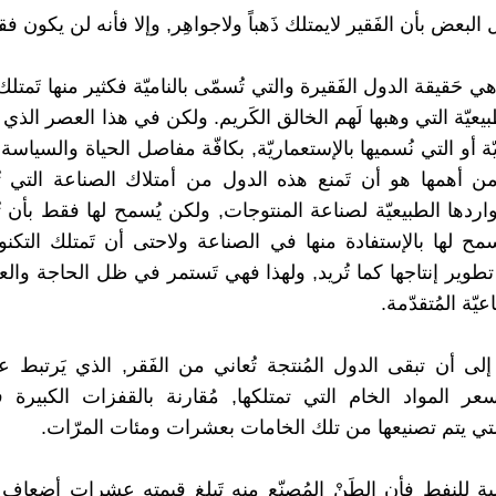
البعض بأن الفَقير لايمتلك ذَهباً ولاجواهِر, وإلا فأنه لن يكون فقير
 حَقيقة الدول الفَقيرة والتي تُسمّى بالناميّة فكثير منها تَمتلك 
بيعيّة التي وهبها لَهم الخالق الكَريم. ولكن في هذا العصر الذي ت
ّة أو التي نُسميها بالإستعماريّة, بكافّة مفاصل الحياة والسياس
من أهمها هو أن تَمنع هذه الدول من أمتلاك الصناعة التي تُ
ردها الطبيعيّة لصناعة المنتوجات, ولكن يُسمح لها فقط بأن تُن
سمح لها بالإستفادة منها في الصناعة ولاحتى أن تَمتلك التكنول
تطوير إنتاجها كما تُريد, ولهذا فهي تَستمر في ظل الحاجة والعب
يّة المُتقدّمة.
إلى أن تبقى الدول المُنتجة تُعاني من الفَقر, الذي يَرتبط ع
ر المواد الخام التي تمتلكها, مُقارنة بالقفزات الكبيرة
لتي يتم تصنيعها من تلك الخامات بعشرات ومئات المرّات.
سبة للنفط فأن الطَنْ المُصنّع منه تَبلغ قيمته عشرات أضعا