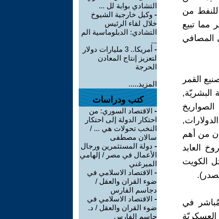
التشادي بوابة لل ...
 للنفط من
-
وكيل خارجية الشيوخ
خلال لقاء الرئيس
 مما تبيع
التشادي: الدبلوماسية الم
ق عام 2003 تم تَدمير حتى المصافي
...
-
أمريكا.. 3 مليارات دولار
لتعزيز إنتاج المعادن
الحرجة
صنيع القمر
المزيد.....
البشريّة,
كتب ودراسات
 الصواريخ
-
الاقتصاد السوري: من
لدولارات,
احتكار الدولة إلى احتكار
النخب تحولات هي ... /
ان من أهم
سالان مصطفى
-
دولة المستثمرين ورجال
طلاق صاروخ العابد
الأعمال في مصر / إلهامي
تل الكويت
الميرغني
-
الاقتصاد الاسلامي في
مصدر).
ضوء القران والعقل /
دجاسم الفارس
-
الاقتصاد الاسلامي في
مُباشر في
ضوء القران والعقل / د.
العسكريّة
جاسم الفارس