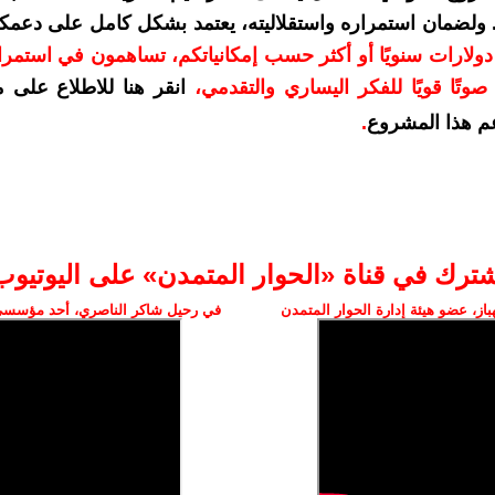
. ولضمان استمراره واستقلاليته، يعتمد بشكل كامل على دعمك
دعمكم بمبلغ 10 دولارات سنويًا أو أكثر حسب إمكانياتكم، تساهمون في استم
وتًا قويًا للفكر اليساري والتقدمي
،
انقر هنا للاطلاع على 
م هذا المشروع
.
شترك في قناة «الحوار المتمدن» على اليوتيوب
ز، عضو هيئة إدارة الحوار المتمدن
في رحيل شاكر الناصري، أحد مؤسسي 