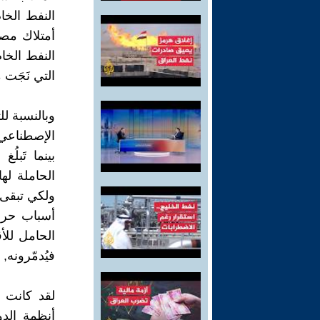
النفط الخام
أمتلاك مصاف
التي نَجَت 
وبالنسبة للت
الإصطناعي ه
بينما تَبل
الحاملة له
ولكي تبقى 
الحامل للأق
فيُدمّرونه,
لقد كانت ا
أنظمة الدو