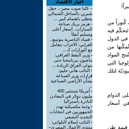
اخبار الاقتصاد
اً!
-
-كلنا صوت مصر-.. حفل
شيرين بالساحل الشمالي
يحظى باهتمام كبير ...
كُنوزاً من
-
هرمز يربك صناعة
السيارات.. أسعار أعلى
َتحكّم فيه
وتسليم أبطأ
ة في الدول
-
فساد الناصرية يتوسع..
الغرابي: الأحزاب تتعامل
مكّنها من
مع الوزارات كـ ...
تج المواد
-
وزير النفط العراقي:
ماضون ببرنامجنا حتى
وجيا التي
يتولى العراق الريادة ...
وديّة لتلك
-
النائب هاني حليم:
قرارات وزير الصناعة
بشأن الأراضي الصناعية
...
-
أمريكا تستثمر 400
لى الدوام
مليون دولار في المعادن
النادرة بأستراليا
 في أسعار
-
وجبة مكسيكية تهدد
الجمهوريين في انتخابات
التجديد النصفي
-
النائب إسلام التلواني:
ف قيمة طن
منتدى الأعمال المصري–