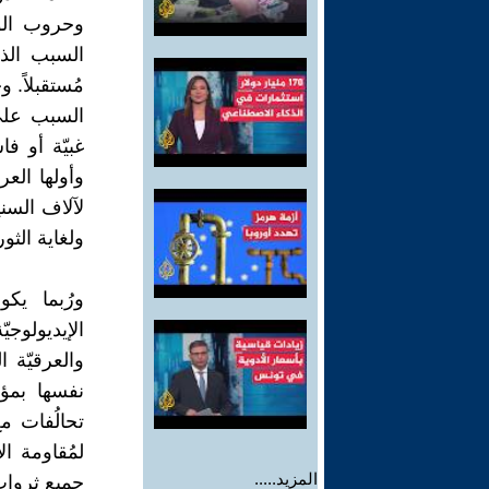
وحروب الو
السبب الذي
مُستقبلاً. 
السبب على 
غبيّة أو ف
وأولها الع
لآلاف السن
ولغاية الثو
ورُبما يك
الإيديولوجي
والعرقيّة ا
نفسها بمؤس
تحالُفات مع
لمُقاومة ا
المزيد.....
جميع ثروات 