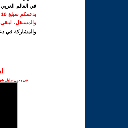
في العالم العربي
ب
والمستقل، ليبقى ص
والمشاركة في دع
ا‫
في رحيل جليل شهبا