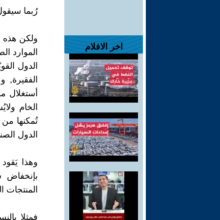
رُبما سيقول 
ولكن هذه هي
اخر الافلام
الموارد الط
الدول القوي
الفقيرة, و
أستغلال موا
الخام ولايُ
تُمكنها من 
الدول الصناع
وهذا يَقود 
بإنخفاض سع
المنتجات ا
فمثلا بالن