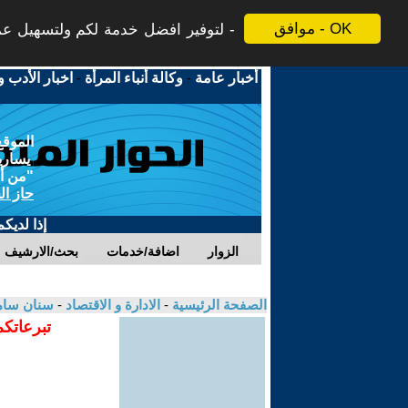
موافق - OK
لتوفير افضل خدمة لكم ولتسهيل عملي
أخبار عامة
-
وكالة أنباء المرأة
-
اخبار الأدب و
الموقع
يسارية
"من أج
حاز ال
إذا لديك
الزوار
اضافة/خدمات
بحث/الارشيف
الصفحة الرئيسية
-
الادارة و الاقتصاد
-
سنان سام
تبرعاتكم