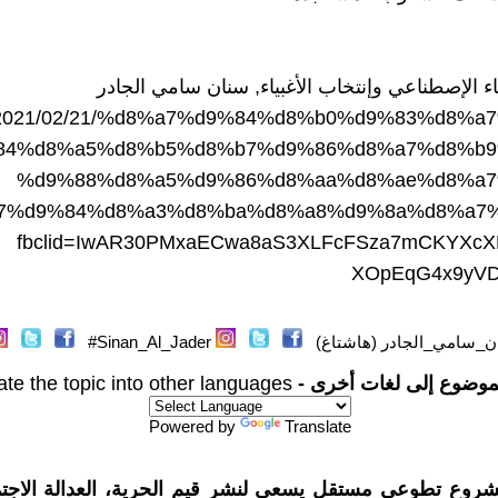
اء الإصطناعي وإنتخاب الأغبياء, سنان سامي الجادر
log/2021/02/21/%d8%a7%d9%84%d8%b0%d9%83%d8%a
84%d8%a5%d8%b5%d8%b7%d9%86%d8%a7%d8%b9
%d9%88%d8%a5%d9%86%d8%aa%d8%ae%d8%a7
7%d9%84%d8%a3%d8%ba%d8%a8%d9%8a%d8%a7%
fbclid=IwAR30PMxaECwa8aS3XLFcFSza7mCKYXcX
XOpEqG4x9yVD
ن_سامي_الجادر (هاشتاغ)
Sinan_Al_Jader#
موضوع إلى لغات أخرى -
ate the topic into other languages
Powered by
Translate
شروع تطوعي مستقل يسعى لنشر قيم الحرية، العدالة الاجتم