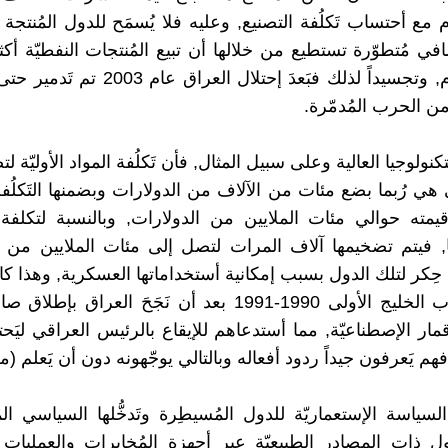
 مع أحتساب تَكلُفة التصنيع, وعليه فلا يُسمَح للدول المُنتجة
ي مُتطوّرة تستطيع من خلالها أن تبيع المُنتجات النفطيّة أكثر
النفط الخام, وتجسيداً لذلك فبَعدَ إحتلال العرا
من الحرب المُدمّرة.
كنولوجيا العالية وعلى سبيل المثال, فأن تَكلُفة المواد الأوليّة لت
ي رُبما بضع مئات من الآلاف من الدولارات وبضمنها التَكلُفة 
ُغ قيمته حوالي مئات الملايين من الدولارات, وبالنسبة لتكلفة
ا, فيتم تضخيمها آلاف المرات لتصل إلى مئات الملايين من ا
حِكر لتلك الدول بسبب إمكانية أستخداماتها العسكرية, وهذا ك
أسباب حرب الخليج الأولى 1990-1991 بعد أن نَجَحَ العراق بإ
مار الإصطناعيّة, مما أستدعاهم للإيقاع بالرئيس العراقي ليَح
 فهم يَعرفون جيداً ردود أفعاله وبالتالي يوجّهونه دون أن يَعلم (
لسياسة الإستعماريّة للدول المُسيطِرة وتَدخُّلها السياسي ال
ل ذات المصادر الطبيعيّة عبر أجهزة المُخابرات والعمليات 