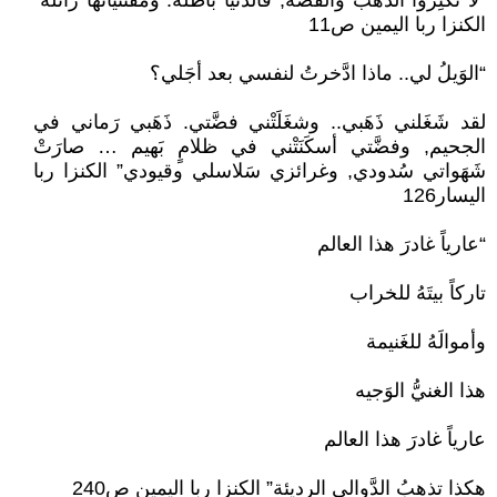
“لا تَكنِزوا الذَّهبَ والفضَّة, فالدُّنيا باطلةْ. ومُقتَنَياتُها زائلةْ”
الكنزا ربا اليمين ص11
“الوَيلُ لي.. ماذا ادَّخرتُ لنفسي بعد أجَلي؟
لقد شَغَلني ذَهَبي.. وشغَلَتْني فضَّتي. ذَهَبي رَماني في
الجحيم, وفضَّتي أسكَنَتْني في ظلامٍ بَهيم … صارَتْ
شَهَواتي سُدودي, وغرائزي سَلاسلي وقيودي” الكنزا ربا
اليسار126
“عارياً غادرَ هذا العالم
تاركاً بيتَهُ للخراب
وأموالَهُ للغَنيمة
هذا الغنيُّ الوَجيه
عارياً غادرَ هذا العالم
هكذا تذهبُ الدَّوالي الرديئة” الكنزا ربا اليمين ص240