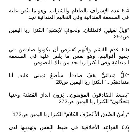
6.4 عدم الإسراف بالطعام والشراب, وهو ما ينُص عليه
في الفلسفة المندائية وفي التعاليم المندائية نجد
“وَيلٌ لعَينَينِ لاتَمتَلئان, ولجوفٍ لايَشبَع” الكنزا ربا اليمين
ص297
6.5 عدم القَسَم ولأنهم يُفترض أن يكونوا صادقين في
جميع أقوالهم, وهو نفس ما ينُص عليه في الفلسفة
المندائية وفي الكنزا ربا نجد من تلك النصوص
“كلُّ مَندائيًّ يقفُ صادقاً, سأضعُ يَميني عليه, أنا
مندادهيّي..” الكنزا ربا اليمين ص28
“يَصعدُ الصّادقونَ المؤمنون.. يَرَون الدارَ المُتقَنةَ وعنها
يَتحدَّثون” الكنزا ربا اليمين ص272
“رأسُ الصِّدقِ ألاّ تُحرِّفَ الكلام” الكنزا ربا اليمين ص172
6.6 القواعد الأخلاقية في ضبط النَفس وتهذيبها لدى