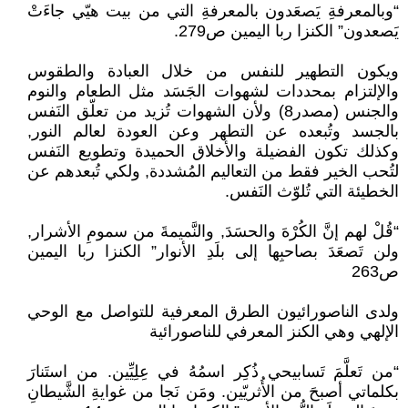
“وبالمعرفةِ يَصعَدون بالمعرفةِ التي من بيت هيّي جاءَتْ
يَصعدون” الكنزا ربا اليمين ص279.
ويكون التطهير للنفس من خلال العبادة والطقوس
والإلتزام بمحددات لشهوات الجَسَد مثل الطعام والنوم
والجنس (مصدر8) ولأن الشهوات تُزيد من تعلّق النَفس
بالجسد وتُبعده عن التطهر وعن العودة لعالم النور,
وكذلك تكون الفضيلة والأخلاق الحميدة وتطويع النَفس
لتُحب الخير فقط من التعاليم المُشددة, ولكي تُبعدهم عن
الخطيئة التي تُلوّث النَفس.
“قُلْ لهم إنَّ الكُرْهَ والحسَدَ, والنَّميمةَ من سمومِ الأشرار,
ولن تَصعَدَ بصاحبِها إلى بلَدِ الأنوار” الكنزا ربا اليمين
ص263
ولدى الناصورائيون الطرق المعرفية للتواصل مع الوحي
الإلهي وهي الكنز المعرفي للناصورائية
“من تَعلَّمَ تَسابيحي ذُكِر اسمُهُ في عِلِيِّين. من استَنارَ
بكلماتي أصبحَ من الأُثريّين. ومَن نَجا من غوايةِ الشَّيطانِ