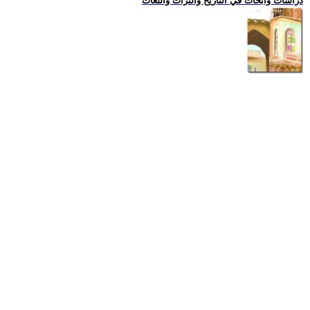
دراسات وابحاث في التاريخ والتراث واللغات