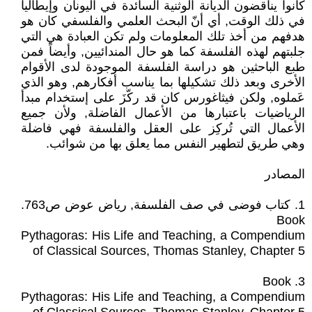
كانوا يناقضون الديانة الوثنية السائدة في اليونان وإيطاليا
في ذلك الوقت, أي أنّ البحث العلمي والفلسفي كان هو
هدفهم من أخذ تلك المعلومات ولم تكن العبادة هي التي
جلبتهم لهذه الفلسفة كما هو حال المندائيين, وأيضاً فمن
طبع الباحثين هو دراسة الفلسفة الموجودة لدى الأقوام
الأخرى وبعد ذلك تشكيلها بما يناسب أفكارهم, وهو الذي
عَملوه, ولكن فيثاغورس كان قد ركّزَ على إستخدام مبدأ
الرياضيات باعتبارها من الأعمال الفاضلة, ولأن جميع
الأعمال التي تُركِز على العقل والفلسفة فهي فاضلة
وهي طريق لتطهير النفس مما يعلق بها من شوائب.
المصادر
1. كتاب فوضى في صف الفلسفة, رياض عوض ص763.
Book
Pythagoras: His Life and Teaching, a Compendium
of Classical Sources, Thomas Stanley, Chapter 5
3. Book
Pythagoras: His Life and Teaching, a Compendium