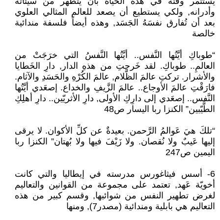
يستثمر وقته في هذه الحياة بأن يتطهر من سيئاته
وأدرانه, ولكي يستطيع أن يصعد للعالم المثالي العلوي
بعد أن تُفارق نفسَهُ الجَسَد, وهذه أيضاً فلسفة مندائية
خالصة
“طوباكِ أيَّتُها النَّفس.. أيَّتُها النَّفسُ التي خرَجَتْ من
العالمِ.. طوباكِ. لقد خَرجتِ من هذهِ الدار, دارِ الخَطايا
والأشرار. تركتِ عالمَ الظَّلام, عالمَ الكُرْهِ والحَسَدِ والآثام.
فارَقْتِ عالمَ الأوجاع.. عالمَ الزَّيفِ والخداع. إصعَدي أيَّتُها
النَّفس.. إصعَدي إلى دارِكِ الأولى, دارِ الأثريّين.. دارِ أهلِكِ
الطَّيّبين” الكنزا ربا اليسار ص48
“تلكَ هيَ عَوالمُ الرَّحمن. بعيدةٌ عن كلِّ الأكوان. لا يرقى
إليها عَيبٌ ولا نُقصان. ولا زَيْفَ فيها ولا بُهتان” الكنزا ربا
اليمين ص247
6- أسس فيثاغورس مدرسته في إيطاليا والتي كانت
أخويّة عَهد, تعتمد على مجموعة من القوانين والتعاليم
لغرض تطهير النفس من شوائبها, وقسم كبير من هذه
التعاليم هي بابلية ومندائية (مصدر7), ومنها