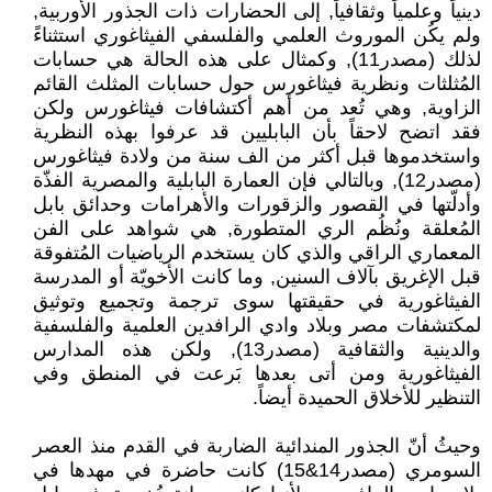
دينياً وعلمياً وثقافياً, إلى الحضارات ذات الجذور الأوربية,
ولم يكُن الموروث العلمي والفلسفي الفيثاغوري استثناءً
لذلك (مصدر11), وكمثال على هذه الحالة هي حسابات
المُثلثات ونظرية فيثاغورس حول حسابات المثلث القائم
الزاوية, وهي تُعد من أهم أكتشافات فيثاغورس ولكن
فقد اتضح لاحقاً بأن البابليين قد عرفوا بهذه النظرية
واستخدموها قبل أكثر من الف سنة من ولادة فيثاغورس
(مصدر12), وبالتالي فإن العمارة البابلية والمصرية الفذّة
وأدلّتها في القصور والزقورات والأهرامات وحدائق بابل
المُعلقة ونُظُم الري المتطورة, هي شواهد على الفن
المعماري الراقي والذي كان يستخدم الرياضيات المُتفوقة
قبل الإغريق بآلاف السنين, وما كانت الأخويّة أو المدرسة
الفيثاغورية في حقيقتها سوى ترجمة وتجميع وتوثيق
لمكتشفات مصر وبلاد وادي الرافدين العلمية والفلسفية
والدينية والثقافية (مصدر13), ولكن هذه المدارس
الفيثاغورية ومن أتى بعدها بَرعت في المنطق وفي
التنظير للأخلاق الحميدة أيضاً.
وحيثُ أنّ الجذور المندائية الضاربة في القدم منذ العصر
السومري (مصدر14&15) كانت حاضرة في مهدها في