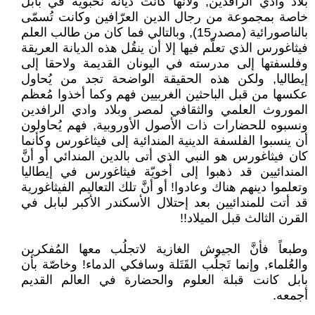
بلاد وادي الرافدين, ولأنها كانت ديانة نُخبوية في بابل
خاصة بمجموعة من رجال الدين العرّافين وكانت تُسمّى
بالناصورائية (مصدر15), وبالتالي فما كان من طالب العلم
فيثاغورس الذي تعلّم فيها إلا أن ينقُل هذه الديانة العريقة
وفلسفتها إلى مدرسته في اليونان القديمة ولاحقا إلى
إيطاليا, ولكن هذه الحقيقة الواضحة تجد من يُحاول
عكسها من قبل الباحثين الغربيين فهم وكما أخذوا مُعظم
الموروث العلمي والثقافي لمصر وبلاد وادي الرافدين
ونسبوه للحضارات ذات الأصول الأوروبية, فهم يُحاولون
أن ينسبوا الفلسفة الدينية المندائية إلى فيثاغورس وكأنما
كان فيثاغورس هو النبي الذي أتى بالدين المندائي أو أنَّ
المندائيين قد ذهبوا إلى أخويّة فيثاغورس في إيطاليا
وتعلموا دينهم هناك وعادوا! أو أنَّ تلك التعاليم الفيثاغورية
قد أتت للمندائيين بعد إحتلال الأسكندر الأكبر لبابل في
القرن الثالث قبل الميلاد!!
وطبعاً فأنَّ الجيوش الغازية لاتجلُب معها المُفكرين
والعُلماء, وإنما تَجلُب القَتَلة وسافكي الدماء! وخاصّة بأن
بابل كانت قبلة العلوم والحضارة في العالم القديم
أجمعه.