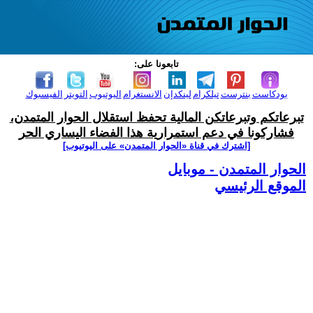
تابعونا على:
بودكاست
بنترست
تيلكرام
لينكدإن
الانستغرام
اليوتيوب
التويتر
الفيسبوك
تبرعاتكم وتبرعاتكن المالية تحفظ استقلال الحوار المتمدن،
فشاركونا في دعم استمرارية هذا الفضاء اليساري الحر
[اشترك في قناة ‫«الحوار المتمدن» على اليوتيوب]
الحوار المتمدن - موبايل
الموقع الرئيسي