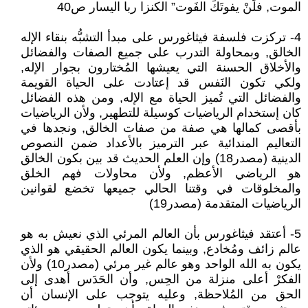
الموت, فلَنْ يفوتَكَ الفَوت” الكنزا ربا اليسار ص40
4- تركزت فلسفة فيثاغورس على مبدأ التشبُّه بنقاء الإله
الخالق, وبمحاولة التدرب على جميع الصفات والفضائل
والأخلاق الحسنة التي يعيشها المُختارون بجوار الإله,
ولكي تكون النَفس قد إعتادت على الحياة القويمة
والفضائل التي تُميز الحياة مع الإله, ومن هذه الفضائل
كان إستخدام الرياضيات كوسيلة للتطهير, ولأن الرياضيات
بأقصى كمالها هي صفة من صفات الخالق, ونجدها في
التعاليم المندائية عبر الترميز بالأعداد ضمن النصوص
الدينية (مصدر18) وإن العلم الحديث قد بين بكون الخالق
هو الرياضي الأعظم, ولأن محاولات فهم الخلق
والمخلوقات في وقتنا الحالي جميعها تخضع لقوانين
الرياضيات المتقدمة (مصدر19)
5- أعتقد فيثاغورس بأن العالم المرئي الذي نعيش به هو
عالم زائف ومُخادع, وبينما يكون العالم الحقيقي هو الذي
يكون به الله الواحد وهو عالم غير مرئي (مصدر10) ولأن
الفكرْ أعلى منزلة من الحِس, وأن الحَدَس أهدى إلى
الحق من المُلاحظة, وعليه يتوجب على الإنسان أن