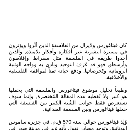
كان فيثاغورس ولايزال من الفلاسفة الذين أثّروا ويؤثرون
في مسيرة البشرية عبر أفكاره وأفكار تلاميذه, والذين
أخذوا طريقه في الفلسفة مثل سقراط وإفلاطون
وأرسطو, فهو قد عَرَفَ التوحيد ونادى به وواجه الوثنية
الرومانية وتَخرصاتها, ودفع حياته ثمناً لمواقفه الفلسفية
والأخلاقية.
وطبعاً تحليل موضوع فيثاغورس والفلسفة التي يحملها
هو كبير ولا تُغطيه هذه المقالة المُختصرة, وإنما سوف
نستعرض فقط جوانب الشُبه الكبير بين الفلسفة التي
حَملها فيثاغورس وبين الفلسفة المندائية.
وُلِدَ فيثاغورس حوالي سنة 570 ق.م. في جزيرة ساموس
اليونانية, وتوجد مصادر تقول بأنه وُلد في مدينة صور في