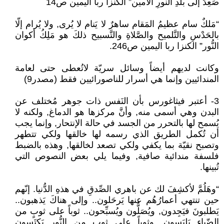
صَعِدَ إلى بلَدِ النُّورِ الأمين” الكنزا ربا اليمين ص14
“مَلكٌ سام عظيمُ المَقام ساهرٌ لا يَنام لا يُرى, ولا يُرام إلّا
بالحَدْسِ والتَّلميح والصَّلاةِ والتَّسبيح ذلكَ هو مَلِكُ أكوان
النُّور” الكنزا ربا اليمين ص246.
وكانت لديهم أيضاً وسائل سريّة لاتُعطى حتى لعامة
المندائيين وإنما هي أسرار للناصورائيين فقط (مصدر9)
3- أعتبر فيثاغورس بأن النَفس ذات جوهر مُختلف عن
البدن وهي أسمى منه, وأنَّ مركزها هو الدماغ, ولكنه لا
يُسمح لها بالتحرر من الجسد في حالة الإنتحار, وإنما يجب
أن تُكمل الطريق الذي رسمه لها خالقها ولكي تتطهر
وتصبح نقيّة بما يكفي ولكي تصعد لخالقها, وهذه بالضبط
فلسفة مندائية صافية, وفيما يلي بعض النصوص التي
تُبينها.
“وهَلُمَّ لأكشِفَ لك عن باهري الصِّدقِ في هذهِ الدُّنيا. إنّهم
حين تنتهي أعمارُهُم عنها يَرحَلون.. وإلى هناكَ يَذهبون..
يَطلبونَ فيَجِدون, ويُصَلُّون ويُسبِّحون.. ثوباً على ثوبٍ من
الضّياءِ يَلبَسون, وثوباً على ثوبٍ من النُّورِ يَكتَسون