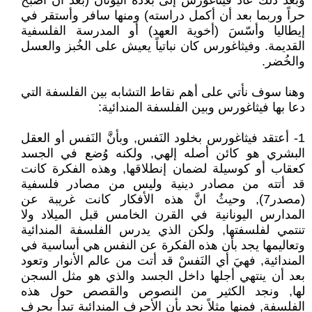
وبعد ذلك عاد فيثاغورس إلى بلاده اليونان (بعد أن أصبح
حراً وربما بعد أن أكمل دراسته) ومنها سافر وأستقر في
إيطاليا وأسّسَ (أخوية العهد) أو المدرسة الفلسفية
القديمة. وفيثاغورس كان نباتياً يعيش على الخُبز والعسل
والخُضر.
وهنا سوف نأتي على أهم نقاط التشابه بين الفلسفة التي
دعا بها فيثاغورس وبين الفلسفة المندائية:
1- أعتقد فيثاغورس بخلود النَفس, وبأنَّ النَفس أو العقل
البشري هو كائن أصله إلهي, ولكنه وُضع في الجسد
كعقاب أو كوسيلة لضمان إنطلاقها, وهذه الفكرة كانت
قد أتته من مصادر دينية وليس من مصادر فلسفية
(مصدر7), وحيثُ انَّ هذه الأفكار كانت غريبة عن
المدارس اليونانية في القرن الخامس قبل الميلاد ولا
تنتمي لفلسفتها, ولكن الذي يدرس الفلسفة المندائية
وتعاليمها يجد بأن هذه الفكرة عن النفس هي أساسية في
المندائية, فهيَ أي النَفسْ قد أتت من عالم الأنوار وتعود
بعد أن ينتهي أجلها داخل الجسد والذي هو مثل السجن
لها, ونجد الكثير من النصوص والقصص حول هذه
الفلسفة, فمنها مثلاً نجد بأن الأحرف المندائية تبدأ بحرف