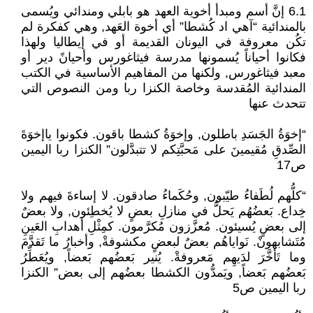
6.1 إنَّ أسم ومبدأ أخوية العهد هو بابلي ومندائي ويُسمى
بالمندائية “آهي اد كُشطا” أي أخوة العَهد, وهي كفكرة لم
تكُن معروفة في اليونان القديمة أو في إيطاليا ولهذا
فكانوا أحياناً يُسمونها مدرسة فيثاغورس وأحيانً دير أو
معبد فيثاغورس, ولكنها من المفاهيم الأساسية في الكتب
المندائية المُقدسة وخاصة الكنزا ربا ومن النصوص التي
تتحدث عنها
“إخوَةُ الجَسَدِ باطلون, وإخوَةُ كشطا باقون. فكونوا ياإخوَةَ
الصِّدقِ مُقيمينَ على مَحبَّتِكم لا تتبدَّلون” الكنزا ربا اليمين
ص17
“كلُّهم لُطَفاءُ طيّبون, وحُكَماءُ صادقون. لا إساءةَ فيهم ولا
خِداع. بَعضُهُم يَحلُّ في منازلِ بعضٍ لا يُخطِئون, ولا بعضٌ
إلى بعضٍ يُسيئون. مُعزَّزون مُكرَّمون. كمِثْلِ أهدابِ العَينِ
مُتَشابهونْ. نَواياهُم بعضٌ لبعضٍ مكشوفةْ, وأخبارُ ما تَقدَّمَ
وما تَأخَّرَ لدَيهِم مَعروفةْ. يُنير بَعضُهم بَعضاً, ويُعَطِّرُ
بَعضُهم بَعضاً, ويَمدُّون الكشطا بعضُهم إلى بعض” الكنزا
ربا اليمين ص5