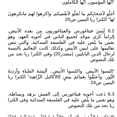
“أيُّها المؤمنون. أيُّها الكاملون
أحِبُّو لأصحابِكم ما تُحِبُّو لأنفُسِكم, واكرهوا لهم ماتكرهونَ
لها” الكنزا ربا اليمين ص20
6.2 لَبِسَ فيثاغورس والفيثاغوريون من بعده الأبيض,
إلزاماً كزَي موحّد لجميع الناس في أخوية العهد, وهو
نفس ما يَنُص عليه في الفلسفة المندائية, والتي تنص
تعاليمها على لبس الأبيض وكذلك كانت التعاليم بالنسبة
لرجال الدين البابليين (مصدر20) وفي الكنزا ربا نجد من
تلك النصوص
“إلبَسوا الأبيض. واكتَسوا الأبيض.. ألبِسَةَ الضّياءِ وأرديَةَ
النّور. وأعتَمُّوا بعَمائمَ بيضٍ كالأكاليل الزَّاهية” الكنزا ربا
اليمين ص24
6.3 دَعت أخوية فيثاغورس إلى العيش بزهد وبساطة,
وهو نفس ما ينُص عليه في الفلسفة المندائية وفي الكنزا
ربا نجد من تلك النصوص