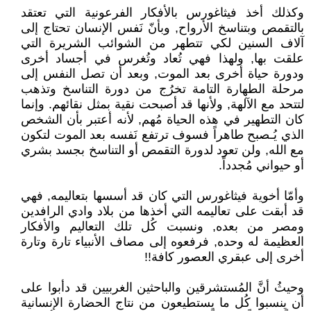
وكذلك أخذ فيثاغورس بالأفكار الفرعونية التي تعتقد
بالتقمص وبتناسخ الأرواح, وبأنّ نَفس الإنسان تحتاج إلى
آلاف السنين لكي تتطهر من الشوائب الشريرة التي
علقت بها, ولهذا فهي تُعاد وتُغرس في أجساد أخرى
ودورة حياة أخرى بعد الموت, وبعد أن تصل النفس إلى
مرحلة الطهارة التامة تخرُج من دورة التناسخ وتذهب
لتتحد مع الآلهة, ولأنها قد أصبحت نقية بمثل نقائهم. وإنما
كان التطهير في هذه الحياة مُهم, لأنه أعتبر بأن الشخص
الذي يُـصبح طاهراً فسوف ترتفع نَفسه بعد الموت لتكون
مع الله, ولن تعود لدورة التقمص أو التناسخ بجسد بشري
أو حيواني مُجدداً.
وأمّا أخوية فيثاغورس التي كان قد أسسها بتعاليمه, فهي
قد أبقت على تعاليمه التي أخذها من بلاد وادي الرافدين
ومصر من بعده, ونسبت كُل تلك التعاليم والأفكار
العظيمة له وحده, فرفعوه إلى مصاف الأنبياء تارة وتارة
أخرى إلى عبقري العصور كافة!!
وحيثُ أنَّ المُستشرقين والباحثين الغربيين قد دأبوا على
أن ينسبوا كُل ما يستطيعون من نتاج الحضارة الإنسانية