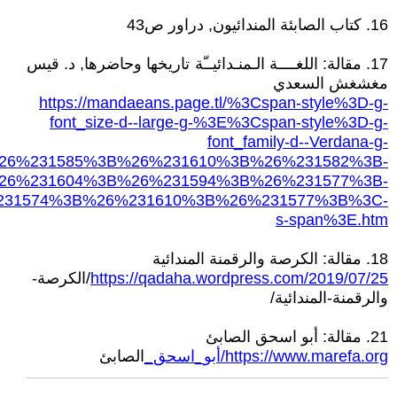
16. كتاب الصابئة المندائيون, دراور ص43
17. مقالة: اللغــــة الـمنـدائيــّة تاريخها وحاضرها, د. قيس
مغشغش السعدي
https://mandaeans.page.tl/%3Cspan-style%3D-g-
font_size-d--large-g-%3E%3Cspan-style%3D-g-
font_family-d--Verdana-g-
26%231585%3B%26%231610%3B%26%231582%3B-
26%231604%3B%26%231594%3B%26%231577%3B-
31574%3B%26%231610%3B%26%231577%3B%3C-
s-span%3E.htm
18. مقالة: الكرصة والرقمنة المندائية
https://qadaha.wordpress.com/2019/07/25
/الكرصة-
والرقمنة-المندائية/
21. مقالة: أبو اسحق الصابئ
https://www.marefa.org/أبو_اسحق_
الصابئ