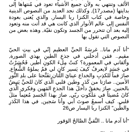
الألف وتنتهي به ولأن جميع الأشياء تعود في مُنتهاها إلى
بدايتها (مصدر17), وكذلك نجد العديد من النصوص الدينية
وخاصة في كتاب الكنزا ربا اليسار, والذي يُعنى بعودة
النفس إلى عالم الأنوار الذي كانت هي قد أتت منه وتعود
إليه بعد أن تتحرر من الجسد وتكون نقيّة, وهذه بعض من
النصوص التي تقول بها
“أنا آدم مانا.. غرسَةُ الحيِّ العظيم إنّي في بيتِ الحيّ
مقيم.. فمَن أدخلَني في جذعِ الطينِ بهذي الصورة,
وألقاني في المعمورة؟ كنتُ مِلءَ الكونِ أطير, فَحُشِرْتُ
في جَسَدٍ لايعرفُ كيفَ يَسير كان لي فمٌ يملؤهُ الشُّعاع,
صارَ فماً للكذِبِ والخداع عينايَ اللَّتان تفَتَّحتا على بلدِ النُّورِ
الأمين.. صارَتا من كَدَرٍ وطين قلبي الَّذي كانَ للحيِّ يَنبضُ
بالحنين, صارَ يخفقُ داخلَ هذا الجذعِ المَهين وفكري الَّذي
كانَ مُضيئاً في مَلَكوتِ ربّي, صارَ بهذا الجَسدِ مُعتِماً مثلَ
قلبي. كيف أسمعُ صوتَ أبي وأنا سَجين, في هذا الكَدَرِ
والطِّين” الكنزا ربا اليسار ص26
“أنا آدم مانا .. النَّقيُّ الصَّالحُ الوَقور