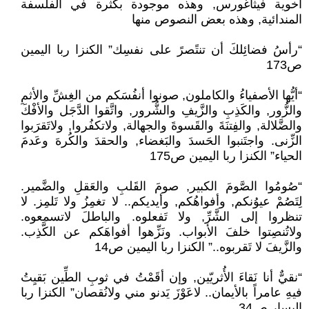
أخوية فيثاغورس, وهذه موجودة بكثرة في الفلسفة
المندائية, وهذه بعض النصوص منها
“رأسُ فضائِلكَ أن تنتًصرً على نفسِك” الكنزا ربا اليمين
ص173
“أيُّها الأصفياءُ والكاملون, صونوا أنفُسَكم من الغِشِّ والأثمِ
والزُّور, والكَذِبِ والزَّيفِ والشُّرور, واتَّقوا الدَّجَل والأفْكَ
والضَّلالة, والفِتنَةَ والقَسوةَ والجهالة, ولاتكفُروا, ولاتَقرَبوا
الزِّنى. واجتَنبوا الحَسدَ والبَغضاء, والحقدَ والكُرهَ وعَدمَ
الحياء” الكنزا ربا اليمين ص175
“صُومُوا الصَّومَ الكبير, صومَ القَلبِ والعَقلِ والضَّمير.
لِتَصُمْ عيوُنكم, وأفواهُكم, وأيديكم.. لا تغمِزُ ولا تَلمِز. لا
تنظروا إلى الشَّرِّ, ولا تَفعلوه. والباطلَ لاتسمعوه.
ولاتُنصِتوا خلفَ الأبواب. ونَزِّهوا أفواهَكم عن الكَّذِب.
والزَّيفَ لا تَقربوه..” الكنزا ربا اليمين ص14
“نقيٌّ أنا نَقاءَ الأُثريّين, وإن أقَمْتُ في ثوبِ الطِّين بَقيِتُ
فيهِ عامراً بالأيمان.. لاعَوْزَ يَدنو مني ولانُقصان” الكنزا ربا
اليسار ص34