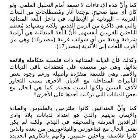
كما وأنَّ هذه الإدعاءات لا تصمد أمام التحليل العلمي, ولو
كان أي منها صحيح, لوجدنا آثار ومُصطلحات من اللغات
الغربية – اليونانية أو الإيطالية, في داخل اللُّغة المندائية
والتي هي ذاكرة من الزمن القديم, ولكنه وبشهادة مُعظم
الباحثين الغربيين أنفسهم, فأنَّ اللُّغة المندائية هي آرامية
شرقية ونقية من أي شوائب غربية (مصدر16) وهي من
أقرب اللُّغات إلى الأكدية (مصدر17).
وكذلك فأن الديانة المندائية ذات فلسفة متكاملة وقائمة
بذاتها, وهي غير معتمدة على مُعتقدات باقي الديانات
والأمم, وهي فلسفة متفرّدة وأصيلة ورغم وجود بعض
التأثيرات المتداخلة مع الأديان الأخرى بسبب التَجاور
لآلاف السنين ولكنها ليست هجينة, كما هي الحال مع
بعض الديانات التي تركبت أحدها على الأخرى!!
كما وأنَّ المندائيين كانوا ملتزمين بالطقوس والعبادة
والإيمان بدينهم والذي هو امتداد لديانات بلاد وادي
الرافدين العريقة والسحيقة في القِدَم, ولكنه لم يكن
نفس الحال مع فيثاغورس والفيثاغوريين من بعده والذين
كانوا فلاسفة وباحثين علميين, ولأنهم بأفكارهم الجديدة