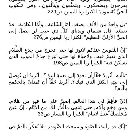
يَفرحونَ ويَضحكون.. ويَتمتَّعون ويتألَّقون.. وفي مَلَكوتِ
الحيِّ يُقيمون” الكنزا ربا اليمين ص229
“بل واحدٌ من الألفِ يصعَد. أمّا الشّائبة.. وأمّا الكاذبة.. فلا
تصعَد. قال شلماي وندباي كلُّ ذي عيبٍ لن يصلَ إلى
الحيِّ الأزليِّ العظيم” الكنزا ربا اليمين ص276
“إنَّ النّفوسَ عندَكم لانورَ لها حتى تخرجَ من جِذعِ الظَّلامِ
الذي تقيمُ فيه.. ولاحياةَ لها حتى تَبرَحَ جذعَ الموتِ الذي
تسكنُ فيه” الكنزا ربا اليمين ص198
“ياآدم. أتُريدُ حَقَّاً أن تعودَ إلى نعمةِ أبيك؟.. أتُريدُ أن تُوصلَ
إلى بيتِهِ الكنزَ الَّذي فيك؟. أتُريدُ حَقَّاً أن تَمتلئَ بالحكمةِ
ياآدم؟
إذَنْ فأقِمْ في هذا العالم. إصبِرْ على ما فيهِ من ظلام,
ومن وَجَعٍ وآلام, حتى يَنتهي ماقُدِّرَ لكَ من الأيّام.. إنَّ عينَ
مُخَلِّصِكَ عنكَ لاتنام” الكنزا ربا اليسار ص33
“إنَّكَ قد رأيتَ الضَّوءَ وسمعتَ الصَّوت, فلا تُفكِّرْ ياآدمُ في