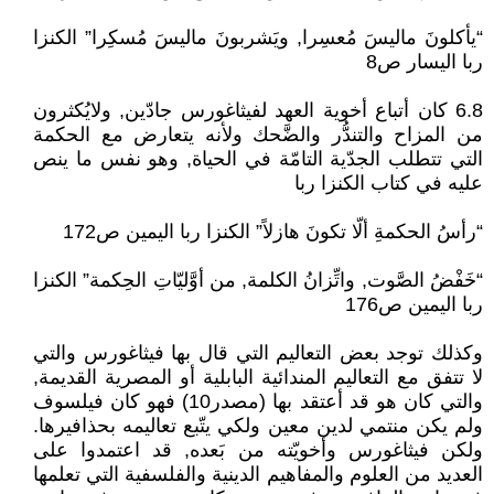
“يأكلونَ ماليسَ مُعسِرا, ويَشربونَ ماليسَ مُسكِرا” الكنزا
ربا اليسار ص8
6.8 كان أتباع أخوية العهد لفيثاغورس جادّين, ولايُكثرون
من المزاح والتندُّر والضَّحك ولأنه يتعارض مع الحكمة
التي تتطلب الجدّية التامّة في الحياة, وهو نفس ما ينص
عليه في كتاب الكنزا ربا
“رأسُ الحكمةِ ألّا تكونَ هازلاً” الكنزا ربا اليمين ص172
“خَفْضُ الصَّوت, واتِّزانُ الكلمة, من أوَّليّاتِ الحِكمة” الكنزا
ربا اليمين ص176
وكذلك توجد بعض التعاليم التي قال بها فيثاغورس والتي
لا تتفق مع التعاليم المندائية البابلية أو المصرية القديمة,
والتي كان هو قد أعتقد بها (مصدر10) فهو كان فيلسوف
ولم يكن منتمي لدين معين ولكي يتّبع تعاليمه بحذافيرها.
ولكن فيثاغورس وأخويّته من بَعده, قد اعتمدوا على
العديد من العلوم والمفاهيم الدينية والفلسفية التي تعلمها