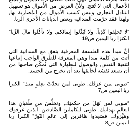
الأعمال التي لا تُنتج, ولأنَّ الغرض من الأموال هو تسهيل
التبادل التجاري وليس كسب الأموال من المُضاربة بها,
ولهذا فقد حرّمت المندائية وبعض الديانات الأخرى الربا.
“لا تَحلِفوا كَذِباً, ولا تُبَدِّلوا إيمانَكم, ولا تأكُلوا مالَ الرِّبا”
الكنزا ربا اليمين ص19
أنَّ مبدأ هذه الفلسفة المعرفية يتفق مع المندائية التي
أتت من كلمة مندا وهي المعرفة للطرق الواجب إتباعها
لتنقية النفس, والوصول للطهارة التي تُمكّن صاحبها من
أن تصعد نَفسُه لخالقها بعد أن تخرج من الجسد.
“طوبى لمن عَرَفَك. طوبى لمن تحدَّثَ بعِلمٍ منك” الكنزا
ربا اليمين ص7
“طوبى لمن نَهَلَ من حكمتِك, وتخلَّصَ من طُغيانِ هذا
العالمِ بهِدايتِكْ, طوبى للكاملينَ الصَّادقين, الَّذينَ عَرفوكَ
ومَيَّزوك, فصَعِدوا ظافرين إلى عالمِ النّورْ” الكنزا ربا
اليمين ص8