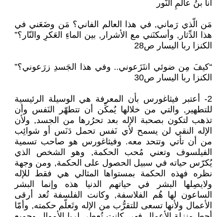
أنا بنُ عالمِ النّور
مَن الّذي رَماني, في هذا العالم الفاني؟ مَن وضَعَني في
هذا الدِّثار, وأسكنَني مع الأشرار, بين الماءِ العَكرِ والنّار؟”
الكنزا ربا اليسار ص28
“كيفَ مِن ضوئي انتَزَعوني.. وفي هذا الجَسدِ زرَعوني؟”
الكنزا ربا اليسار ص30
2- أعتبر فيثاغورس بأن المعرفة هي الوسيلة الرئيسية
للتطهير, والتي من خلالها يُمكِّن أن تتطهّر النَفس وأن
تذهب لتكون بصحبة الإله بعد تحرُرها من الجسد, ولأن
الإله النقي لن يسمح لأي نَفس تحمل دَنَس أو شوائِب
من أن تأتي وتتحد معه. وفيثاغورس هو صاحب تسمية
الفيلسوف وتعني مُحب الحكمة, وهو الشخص الذي
يُكرّس حياته في سبيل الحصول على الحكمة, ومن وجهة
نظره فهذه الحكمة بمستواها المثالي هي فقط للإله
ولايصِلها البشر في حياتهم الدنيا هذه وإنما البشر
الساعون لها هُم الفلاسفة, وكانت الفلسفة تُعد أرقى
الأعمال ولأنها تسعى للتقرُّب من الإله وتَعلّم حكمته, وأمّا
أحط منزلة الأعمال فهي كانت تُعطى لربا الأموال وجميع