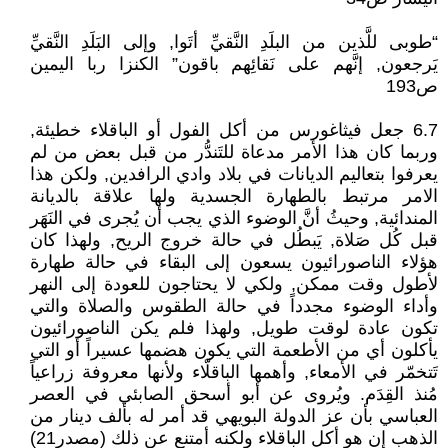
“طوبى للَّذين من البلَدِ النَّقيِّ أتَوا, وإلى البَلَدِ النَّقيِّ
يَرجعون, إنَّهم على نَقائِهم باقون” الكنزا ربا اليمين
ص193
6.7 جعل فيثاغورس من أكل الفول أو الباقلاء خطيئة,
وربما كان هذا الأمر مدعاة للتَندُّر من قبل بعض من لم
يعرفوا بتعاليم الديانات في بلاد وادي الرافدين, ولكن هذا
الامر مرتبط بالطهارة الجسدية ولها علاقة بالديانة
المندائية, وحيثُ أنَّ الوضوء الذي يجب أن يُجرى في النَهَر
قبل كُل صَلاة, يَبطُل في حالة خروج الريح, ولهذا كان
هؤلاء الناصورائيون يسعون إلى البقاء في حالة طهارة
لأطول وقت ممكن, ولكي لا يحتاجون للعودة إلى النهر
وأداء الوضوء مجدداً في حالة الطقوس والصلاة والتي
تكون عادة لوقت طويل, ولهذا فلم يكن الناصورائيون
يأكلون أي من الأطعمة التي يكون هضمها عسيراً أو التي
تَتخمّر في الأمعاء, وأهمها الباقلّاء ولأنها معروفة زراعياً
مُنذ القِدَم. ويُروى عن أبو أسحق الصابئي في العصر
العباسي بأن عز الدولة البويهي قد أمر له بألف دينار من
الذهب إن هو أكل الباقلاء ولكنه أمتنع عن ذلك (مصدر21)