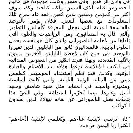
في وادي الرافدين وفي مصر, وكانت موجودة في هاتين
الحضارتين قبله بآلاف السنين, ولكنه كباحث وكفيلسوف
أكثر من كمؤمن ومتدين بدين مُعين, فقد قام بمزج تلك
المعلومات مع بعضها البعض, فكان يؤمن بالتوحيد
والفلسفة الدينية التي تجعل المعرفة كأساس للتطهير
والتي قال به المندائيون, ومن الرياضيات والعلوم التي
تلقاها من مُعلمه الناصورائي والذي كان هو نفسه يحمل
العلوم البابلية, فالمندائيون كانوا من البابليين الذين تميزوا
بالتوحيد, في حين كان مُعظم البابليين الآخرين يدينون
بالآلهة المُتعددة ولهذا فنجد الكثير من النصوص المندائية
في الكتب المُقدّسة تدعوا هؤلاء لنبذ الأصنام والعبادة
الوثنية, وكذلك فقد تَعلّم إستخدام الموسيقى كطقس
ديني من الديانة الوثنية البابلية, والتي كانت أساسية
ومتميزة وأصيلة في المعابد مثل معبد شامش ومعبد
أنليل وغيرها, بينما تُحرّمها المندائية, وفي النَصْ هذا
يتحدّث هيبل الناصورائي عن لقائه بهؤلاء الذين يعبدون
الكواكب.
“كان ترتيلي لايُشبِهُ غناءَهم, وتَعليمي لايُشبِهُ ادِّعاءهم”
الكنزا ربا اليمين ص208