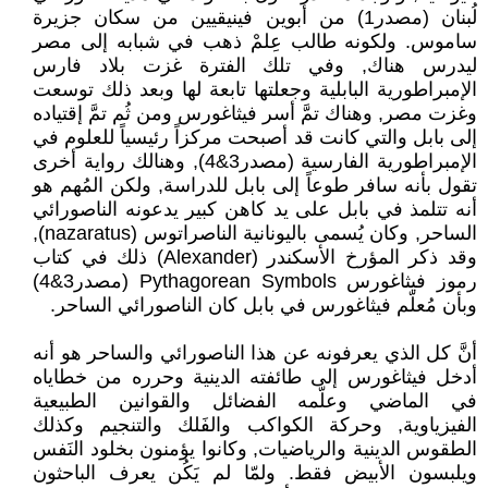
لُبنان (مصدر1) من أبوين فينيقيين من سكان جزيرة
ساموس. ولكونه طالب عِلمْ ذهب في شبابه إلى مصر
ليدرس هناك, وفي تلك الفترة غزت بلاد فارس
الإمبراطورية البابلية وجعلتها تابعة لها وبعد ذلك توسعت
وغزت مصر, وهناك تمَّ أسر فيثاغورس ومن ثُم تمَّ إقتياده
إلى بابل والتي كانت قد أصبحت مركزاً رئيسياً للعلوم في
الإمبراطورية الفارسية (مصدر3&4), وهنالك رواية أخرى
تقول بأنه سافر طوعاً إلى بابل للدراسة, ولكن المُهم هو
أنه تتلمذ في بابل على يد كاهن كبير يدعونه الناصورائي
الساحر, وكان يُسمى باليونانية الناصراتوس (nazaratus),
وقد ذكر المؤرخ الأسكندر (Alexander) ذلك في كتاب
رموز فيثاغورس Pythagorean Symbols (مصدر3&4)
وبأن مُعلّم فيثاغورس في بابل كان الناصورائي الساحر.
أنَّ كل الذي يعرفونه عن هذا الناصورائي والساحر هو أنه
أدخل فيثاغورس إلى طائفته الدينية وحرره من خطاياه
في الماضي وعلّمه الفضائل والقوانين الطبيعية
الفيزياوية, وحركة الكواكب والفَلك والتنجيم وكذلك
الطقوس الدينية والرياضيات, وكانوا يؤمنون بخلود النَفس
ويلبسون الأبيض فقط. ولمّا لم يَكُن يعرف الباحثون