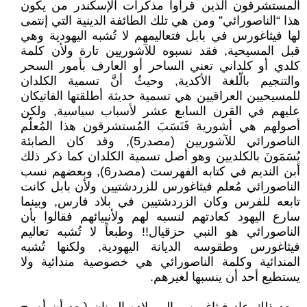
المستشرقون الذين قرأوا مذكرات الإسكندر من يكون
هذا “الناصورائي” ومن هي تلك الطائفة الدينية التي إنتمى
لها فيثاغورس في بابل فتعاليمهم لا تُشبه اليهودية وهي
قبل المسيحية, فقد نسبوه للآشوريين تارة ولأن كلمة
كلدي أو كلداني تعني الساحر أو العارف بأمور السحر
والتنجيم بالّلغة الأكدية, وحيثُ أنَّ تسمية الكلدان
للمسيحيين العراقيين هي تسمية حديثة أطلقتها الفاتيكان
عليهم في القرن السابع عشر لأسباب سياسية, ولكن
أصولهم هي أشورية فَنَسَبَ المُستشرقون هذا المُعلّم
الناصورائي للآشوريين (مصدر5), وقد كان الصابئة
يُسَمَونَ بالكلديين وهو أصل تسمية الكلدان كما ذكر ذلك
أبن النديم في كتابه الفهرست (مصدر6), وبعضهم نسب
الناصورائي مُعلم فيثاغورس للزردشتيين ولأن بابل كانت
تابعه للفرس وكان الزردشتيين في بلاد فارس, وبينما
سارع اليهود كعادتهم لنسبه لهم ولأنبيائهم فقالوا بأن
الناصورائي هو النبي حزقيال!! وطبعاً لا تُشبه تعاليم
فيثاغورس وطقوسه الديانة اليهودية, ولكنها تُشبه
المندائية وكلمة الناصورائي هي خصوصية مندائية ولا
يستطيع أحد أن ينسبها لغيرهم.