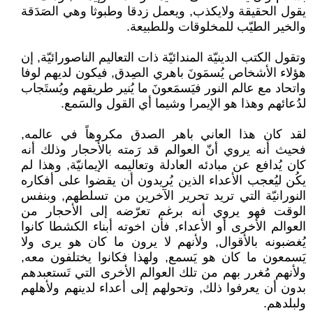
يقول الحقيقة ولايكذب, ويعمل زدقا وطبوثا وهي الصَدَقة
والخير الطيّب للمخلوقات وللطبيعة.
وتقول الكتب الدينيّة المندائيّة ذات التعاليم الناصورائيّة, إن
هؤلاء الأشخاص يُسمَونَ باهري الصِدق, فيكون لديهم لوفا
واتحاد مع عالم النور فيَسمَعونَ ما يُنير طريقهم ويُستَجاب
لدُعائهم وهذا هو الإيمرا وشيما أي القول والسَمع.
لقد كان هذا العاني باهر الصدق مكروهاً في عالمه,
فحيث أنه يروي أنّ العوالم قد رَمته بالأحجار وذلك أنه
كان يُدافع عن مبادئه العادلة وتعاليمه الإيمانيّة, وهذا لم
يكُن ليُعجب الأعداء الذين يُريدون أن يقضوا على أفكاره
النورانيّة التي تريد تحرير الآخرين من تسلطهم, وبنفس
الوقت فهو يروي أنه برغم تعرّضه إلى الأحجار من
العوالم الأخرى أو الأعداء, فأن اخوته أبناء الكشطا كانوا
يُغضبونه بالأقوال, ولأنهم لا يرون ما كان هو يرى ولا
يَسمعون ما كان هو يَسمع, ولهذا فكانوا يختلفون معه,
ولأنهم مُغرر بهم من تلك العوالم الأخرى التي تَستعبدهم
بدون أن يعرفوا ذلك, وتحولهم إلى أعداء لدينهم ولأهلهم
ولبلدهم.