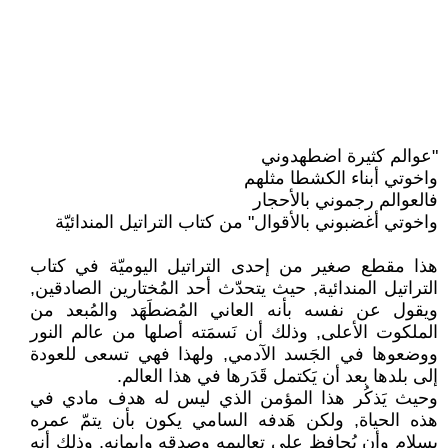
"عوالم كثيرة اضطهدوني
واخوتي أبناء الكشطا مثلهم
فالعوالم رجموني بالأحجار
واخوتي أغضبوني بالأقوال" من كتاب التراتيل المندائيّة
هذا مقطع صغير من إحدى التراتيل اليوميّة في كتاب
التراتيل المندائية, حيث يتحدّث أحد المُختارين الصادقين,
ويقول عن نفسه بأنه العاني المُضطَهَد والمُبعد من
الملكوت الأعلى, وذلك أن نَسمَته أصلها من عالم النور
ووضعوها في الجَسد الآدمي, ولهذا فهي تسعى للعودة
إلى بلدها بعد أن يَكتمل قَدَرها في هذا العالم.
وحيث يَذكُر هذا المؤمن الذي ليس له هدف مادي في
هذه الحياة, ولكن هَدفه السامي يكون بأن يتمّ عمره
بسلام وأن يُحافظ على تعاليمه وصدقه وإيمانه, وذلك أنه