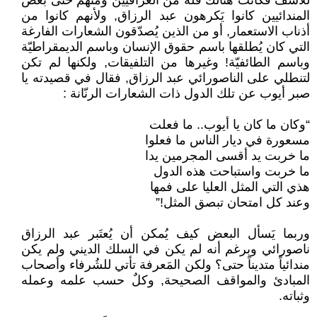
للأسف فكانت هنالك قلّة من العراقيين ومنهم حتى بعض
المندائيين كانوا يَكرهون عبد الرزاق, ولأنهم كانوا من
أذناب الاستعمار, أو من الذين يُصدّقون الشعارات الفارغة
التي كان يُطلقها باسم حقوق الإنسان وباسم الديمقراطيّة
وباسم الطائفيّة! وغيرها من التلفيقات, ولكنها لم تكن
لتنطلي على الناصورائي عبد الرزاق, فقال في قصيدته يا
صبر أيوب عن تلك الدول ذات الشعارات الرنّانة :
“وكان ما كان يا أيوب.. ما فعلت
مسعورة في ديار الناس ما فعلوا
ما خربت يد أقسى المجرمين يدا
ما خربت واستباحت هذه الدول
هذي التي المثل العليا على فمها
وعند كل امتحان تبصق المثل!”
وربما يَسأل البعض كيف يُمكن أن يُعتَبر عبد الرزاق
ناصورائي وبرغم أنه لم يكن في السلك الديني ولم يكن
مندائياً متديناً حتى؟ ولكن المَعرفة تأتي للشُرفاء وأصحاب
المبادئ والمواقف الصحيحة, وكلٌ حسب علمه وعمله
وثباته.