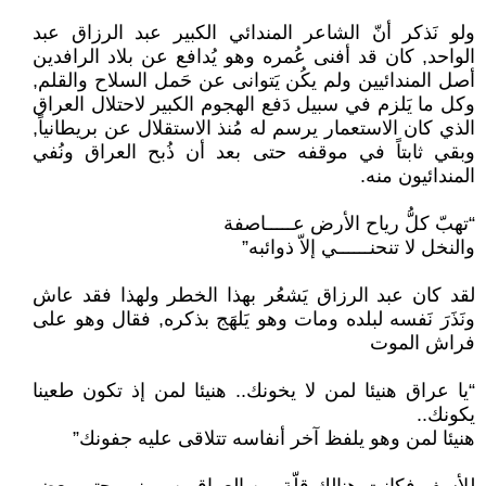
ولو نَذكر أنّ الشاعر المندائي الكبير عبد الرزاق عبد
الواحد, كان قد أفنى عُمره وهو يُدافع عن بلاد الرافدين
أصل المندائيين ولم يكُن يَتوانى عن حَمل السلاح والقلم,
وكل ما يَلزم في سبيل دَفع الهجوم الكبير لاحتلال العراق
الذي كان الاستعمار يرسم له مُنذ الاستقلال عن بريطانياً,
وبقي ثابتاً في موقفه حتى بعد أن ذُبح العراق ونُفي
المندائيون منه.
“تهبّ كلُّ رياح الأرض عـــــاصفة
والنخل لا تنحنــــــي إلاّ ذوائبه”
لقد كان عبد الرزاق يَشعُر بهذا الخطر ولهذا فقد عاش
ونَذَرَ نَفسه لبلده ومات وهو يَلهَج بذكره, فقال وهو على
فراش الموت
“يا عراق هنيئا لمن لا يخونك.. هنيئا لمن إذ تكون طعينا
يكونك..
هنيئا لمن وهو يلفظ آخر أنفاسه تتلاقى عليه جفونك”