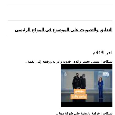
التعليق والتصويت على الموضوع في الموقع الرئيسي
اخر الافلام
.. شبكات | ميسي يخسر والده.. قدوته وعرابه ورفيقه إلى القمة
.. شبكات | غرامة تاريخية على شركة ميتا