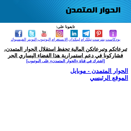
تابعونا على:
بودكاست
بنترست
تيلكرام
لينكدإن
الانستغرام
اليوتيوب
التويتر
الفيسبوك
تبرعاتكم وتبرعاتكن المالية تحفظ استقلال الحوار المتمدن،
فشاركونا في دعم استمرارية هذا الفضاء اليساري الحر
[اشترك في قناة ‫«الحوار المتمدن» على اليوتيوب]
الحوار المتمدن - موبايل
الموقع الرئيسي