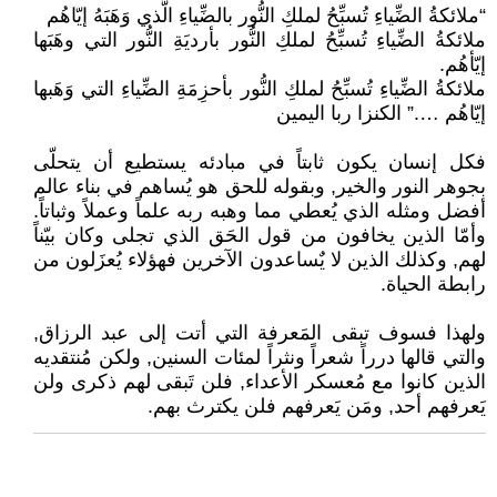
“ملائكةُ الضِّياءِ تُسبِّحُ لملكِ النُّور بالضِّياءِ الَّذي وَهَبَهُ إيّاهُم
ملائكةُ الضِّياءِ تُسبِّحُ لملكِ النُّور بأرديَةِ النُّور التي وهَبَها
إيّأهُم.
ملائكةُ الضِّياءِ تُسبِّحُ لملكِ النُّور بأحزِمَةِ الضِّياءِ التي وَهَبها
إيّاهُم ….” الكنزا ربا اليمين
فكل إنسان يكون ثابتاً في مبادئه يستطيع أن يتحلّى
بجوهر النور والخير, وبقوله للحق هو يُساهم في بناء عالم
أفضل ومثله الذي يُعطي مما وهبه ربه علماً وعملاً وثباتاً.
وأمّا الذين يخافون من قول الحَق الذي تجلى وكان بيّناً
لهم, وكذلك الذين لا يٌساعدون الآخرين فهؤلاء يُعزَلون من
رابطة الحياة.
ولهذا فسوف تبقى المَعرفة التي أتت إلى عبد الرزاق,
والتي قالها درراً شعراً ونثراً لمئات السنين, ولكن مُنتقديه
الذين كانوا مع مُعسكر الأعداء, فلن تَبقى لهم ذكرى ولن
يَعرفهم أحد, ومَن يَعرفهم فلن يكترث بهم.