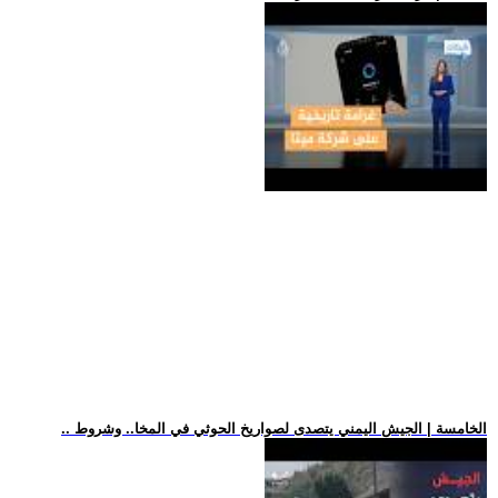
.. الخامسة | الجيش اليمني يتصدى لصواريخ الحوثي في المخا.. وشروط