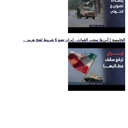
.. الخامسة | أبرزها سحب القوات.. إيران تضع 6 شروط لفتح هرمز