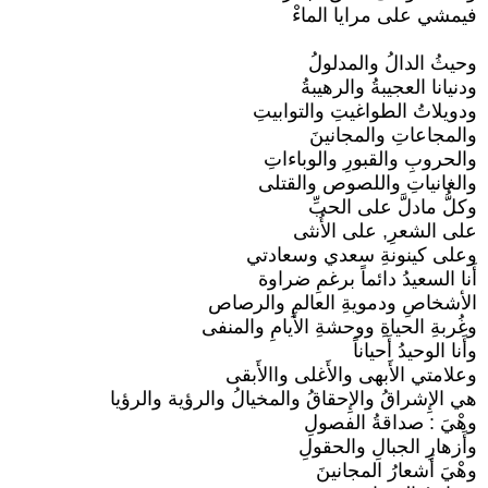
فيمشي على مرايا الماءْ
وحيثُ الدالُ والمدلولُ
ودنيانا العجيبةُ والرهيبةُ
ودويلاتُ الطواغيتِ والتوابيتِ
والمجاعاتِ والمجانينَ
والحروبِ والقبورِ والوباءاتِ
والغانياتِ واللصوص والقتلى
وكلُّ مادلَّ على الحبِّ
على الشعرِ, على الأُنثى
وعلى كينونةِ سعدي وسعادتي
أَنا السعيدُ دائماً برغمِ ضراوة
الأشخاصِ ودمويةِ العالمِ والرصاص
وغُربةِ الحياةِ ووحشةِ الأَيامِ والمنفى
وأَنا الوحيدُ أَحياناً
وعلامتي الأَبهى والأَغلى واالأَبقى
هي الإِشراقُ والإِحقاقُ والمخيالُ والرؤية والرؤيا
وهْيَ : صداقةُ الفصولِ
وأَزهارِ الجبالِ والحقولِ
وهْيَ أَشعارُ المجانينَ