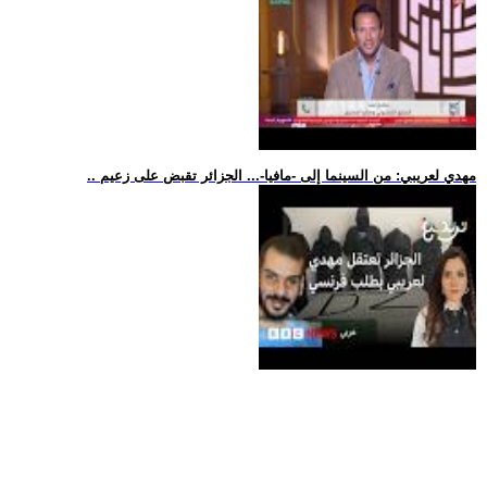
.. مهدي لعريبي: من السينما إلى -مافيا-... الجزائر تقبض على زعيم