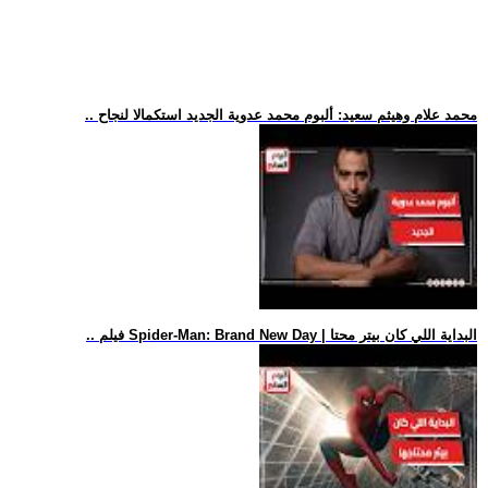
.. محمد علام وهيثم سعيد: ألبوم محمد عدوية الجديد استكمالا لنجاح
.. فيلم Spider-Man: Brand New Day | البداية اللي كان بيتر محتا