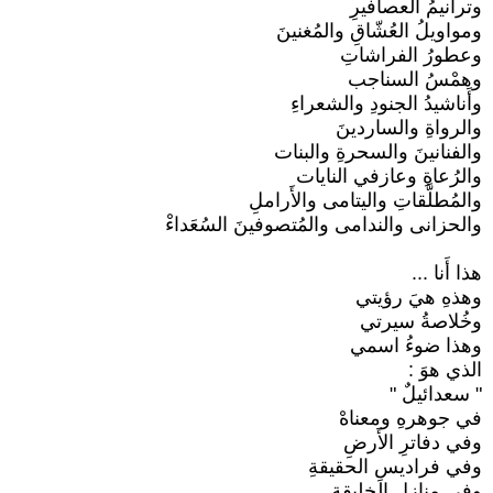
وترانيمُ العصافيرِ
ومواويلُ العُشّاقِ والمُغنينَ
وعطورُ الفراشاتِ
وهمْسُ السناجب
وأَناشيدُ الجنودِ والشعراءِ
والرواةِ والساردينَ
والفنانينَ والسحرةِ والبنات
والرُعاةِ وعازفي النايات
والمُطلَّقاتِ واليتامى والأَراملِ
والحزانى والندامى والمُتصوفينَ السُعَداءْ
هذا أَنا ...
وهذهِ هيَ رؤيتي
وخُلاصةُ سيرتي
وهذا ضوءُ اسمي
الذي هوَ :
" سعدائيلٌ "
في جوهرهِ ومعناهْ
وفي دفاترِ الأَرضِ
وفي فراديسِ الحقيقةِ
وفي منازلِ الخليقةِ