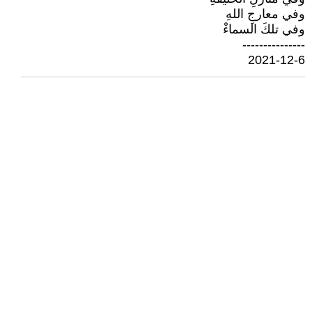
وفي معارجِ اللهِ
وفي تلكَ السماءْ
---------------
2021-12-6