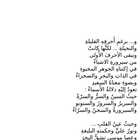
و... برغمِ أَحرفِهِ القليلةِ
والنحيلةِ ... لكنَّها كانتْ
وتبقى الأحرفَ الأُولى
من سيرورةِ الاشياءْ
في إكتناهِ الجوهرِ المخبوءِ
في الذاتِ والبحرِ والصحراءْ
وبضوءِ معناهُ السعيدِ
تعودُ إليْهِ دلالةُ الأَسماءْ :
حيثُ السينُ والسرُّ والسرّةُ
والسريرُ والسرورُ والسنونو
والسيرورةُ والسجنُ والسرّاءْ
وحيثُ عينُ القلبِ ...
ونورُ عليٍّ وحكمتهِ البليغةِ
وعصا موسى تشقُّ البحرَ