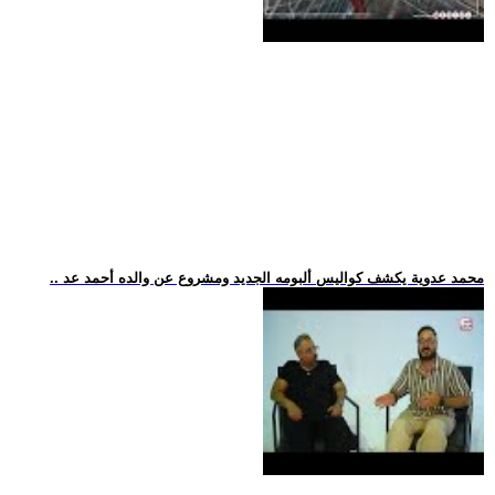
.. محمد عدوية يكشف كواليس ألبومه الجديد ومشروع عن والده أحمد عد