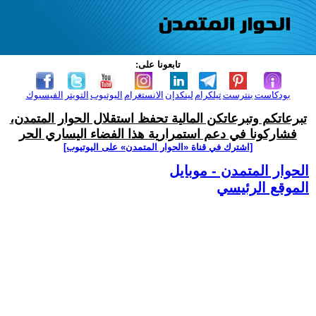
تابعونا على:
بودكاست
بنترست
تيلكرام
لينكدإن
الانستغرام
اليوتيوب
التويتر
الفيسبوك
تبرعاتكم وتبرعاتكن المالية تحفظ استقلال الحوار المتمدن،
فشاركونا في دعم استمرارية هذا الفضاء اليساري الحر
[اشترك في قناة ‫«الحوار المتمدن» على اليوتيوب]
الحوار المتمدن - موبايل
الموقع الرئيسي