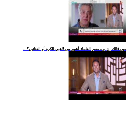
.. مين قالك إن بره مصر العلماء أشهر من لاعبي الكرة أو الفنانين؟