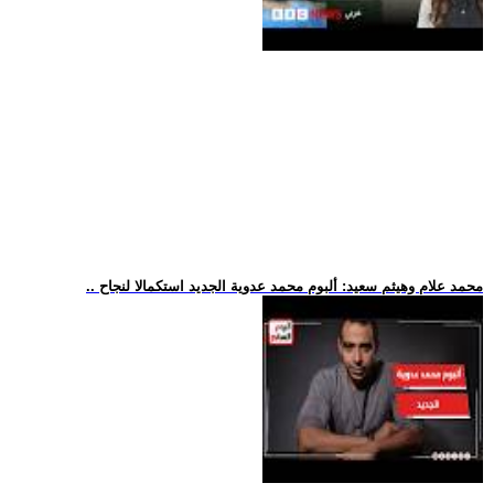
.. محمد علام وهيثم سعيد: ألبوم محمد عدوية الجديد استكمالا لنجاح