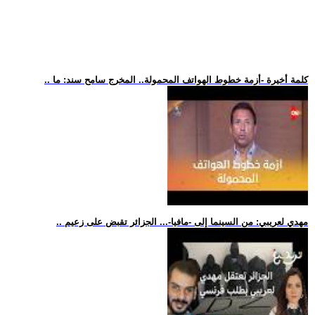
.. كلمة أخيرة -أزمة خطوط الهواتف المحمولة.. المخرج سامح سند: ما
.. مهدي لعريبي: من السينما إلى -مافيا-... الجزائر تقبض على زعيم