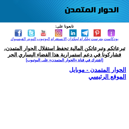
تابعونا على:
بودكاست
بنترست
تيلكرام
لينكدإن
الانستغرام
اليوتيوب
التويتر
الفيسبوك
تبرعاتكم وتبرعاتكن المالية تحفظ استقلال الحوار المتمدن،
فشاركونا في دعم استمرارية هذا الفضاء اليساري الحر
[اشترك في قناة ‫«الحوار المتمدن» على اليوتيوب]
الحوار المتمدن - موبايل
الموقع الرئيسي