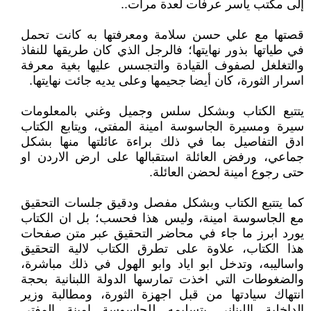
إلى مكتب ياسر عرفات لعدة مرات..
قصتها مع علي حسن سلامة ومعرفتها به كانت تحمل
في طياتها بذور نهايتها؛ فالرجل الذي كان طريقها للنفاذ
والتغلغل لصفوف القيادة والتجسس عليها بغية معرفة
اسرار الثورة، كان أيضا جحيمها وعلى يديه جائت نهايتها.
يتتبع الكتاب وبشكل سلس وجميل وغني بالمعلومات
سيرة ومسيرة الجاسوسة امينة المفتي، ويتابع الكتاب
ادق التفاصيل بما في ذلك براءة عائلتها منها بشكل
جماعي، ورفض العائلة استقبالها على ارض الاردن او
حتى رجوع امينة لحضن العائلة.
كما يتتبع الكتاب وبشكل مفصل ودقيق جلسات التحقيق
مع الجاسوسة امينة، وليس هذا فحسب؛ بل ان الكتاب
يورد ابرز ما جاء في محاضر التحقيق عبر متن صفحات
هذا الكتاب، علاوة على تطرق الكتاب لالية التحقيق
واساليبه، وتدخل ابو اياد وابو الهول في ذلك مباشرة،
والضغوطات التي اخذت تمارسها الدولة اللبنانية بحجة
انتهاك سيادتها من قبل اجهزة الثورة، ومطالبة وزير
الداخلية اللبناني بتسليمه للجاسوسة امينة المفتي