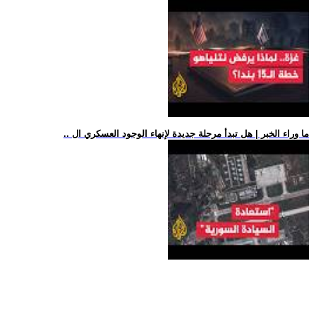
.. ما وراء الخبر | هل تبدأ مرحلة جديدة لإنهاء الوجود العسكري ال