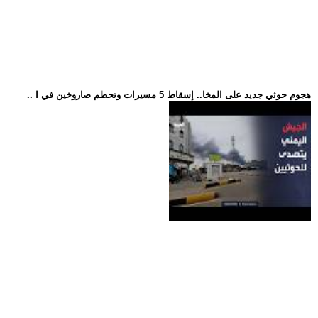
.. هجوم حوثي جديد على المخا.. إسقاط 5 مسيرات وتحطم صاروخين في ا