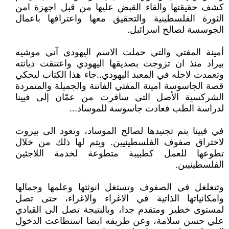
كشف حقيقتها والقاء القبض عليها من قبل اجهزة امن
الثورة الفلسطينية والتحقيق معها واعترافها باعمال
الجوسسة لصالح اسرائيل.
أمينة المفتي والتي حملت الاسم اليهودي آني موشيه
بيراد منذ ان تزوجت بصديقها اليهودي واعتنقت ديانته
وتعمدت لاجله في المعبد اليهودي..جاء هذا الكتاب ليحكي
قصة الجاسوسة امينة المفتي الفاتنة والجميلة والمتمردة
الشركسية الأصل التي سافرت من عمّان إلى فيينا
لدراسة الطب فعادت جاسوسة للموساد...
في فيينا يتم تجنيدها لصالح الموساد، وتعود الى بيروت
لاختراق صفوف الفلسطينيين. ويتم لها ذلك من خلال
تطوعها للعمل كطبيبة متطوعة لخدمة اللاجئين
الفلسطينيين.
وتتغلغل في الصفوف وتستغل انوثتها وعلمها وجمالها
وامكانياتها الذاتية في الاغراء والاغراء، حتى تصل
لمستوى خطير ومتقدم جدا، وبالنتيجة تصل الى القيادي
علي حسن سلامة، وعن طريقه ايضا استطاعت الدخول