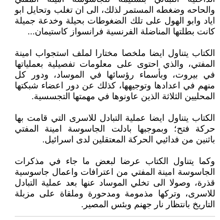
والحاحه وضغطه المستمر لذلك، الى ان تغلب وتحايل ابو
اياد وابو الهول على تلك الضغوطات بحيلة وخدعة جميلة
كانت بطلتها المناضلة الفرنسية فرانسواز كاستيمان...
الكتاب يتناول ايضا ملخصا مختارا لملف استجواب امينة
المفتي، والذي احتوى على معلومات تفصيلية بعملياتها
في بيروت، وبأسماء رؤسائها في الموساد، ودور كل
منهم في اعدادها وتوجيهها، كذلك عن دور اعضاء شبكتها
المحليين الثلاثة الذين عاونوها في مهمتها التجسسية.
الكتاب يتناول ايضا عملية التبادل للاسرى التي قامت بها
حركة فتح؛ وبموجبها بادلت الجاسوسة امينة المفتي
باثنين من فدائيي الحركة المعتقلين لدى اسرائيل.
وكما يتناول الكتاب عرضا لبعض ما جاء في مذكرات
الجاسوسة امينة المفتي من اعترافات واعمال جاسوسية
قذرة، وصولا الى تخلي الموساد عنها بعد عملية التبادل
للاسرى، وتركها مذمومة ومدحورة وملقاة على مزبلة
التاريخ بانتظار نار جهنم وبئس المصير.