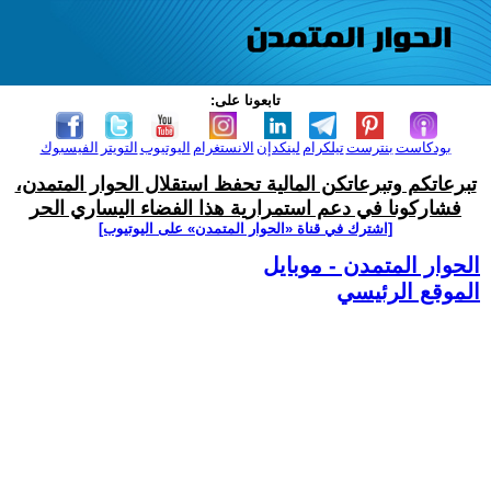
تابعونا على:
بودكاست
بنترست
تيلكرام
لينكدإن
الانستغرام
اليوتيوب
التويتر
الفيسبوك
تبرعاتكم وتبرعاتكن المالية تحفظ استقلال الحوار المتمدن،
فشاركونا في دعم استمرارية هذا الفضاء اليساري الحر
[اشترك في قناة ‫«الحوار المتمدن» على اليوتيوب]
الحوار المتمدن - موبايل
الموقع الرئيسي