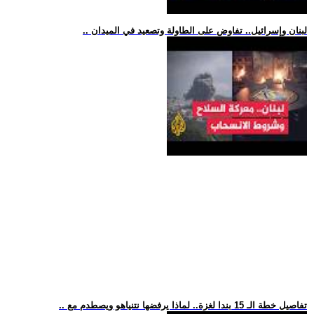
.. لبنان وإسرائيل.. تفاوض على الطاولة وتصعيد في الميدان
.. تفاصيل خطة الـ 15 بندا لغزة.. لماذا يرفضها نتنياهو ويصطدم مع