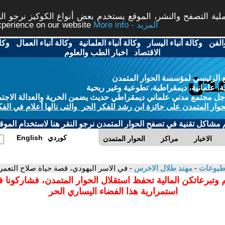
ة التصفح والنشر، الموقع يستخدم بعض أنواع الكوكيز نرجو النق
More info - المزيد
experience on our website
الفن
-
وكالة أنباء اليسار
-
وكالة أنباء العلمانية
-
وكالة أنباء العمال
-
وكا
الاقتصاد
-
اخبار الطب والعلوم
 الرئيسي لمؤسسة الحوار المتمدن
، علمانية، ديمقراطية، تطوعية وغير ربحية
ل مجتمع مدني علماني ديمقراطي حديث يضمن الحرية والعدالة الاجتم
حوار المتمدن على جائزة ابن رشد للفكر الحر والتى نالها أعلام في الفك
م مشاكل تقنية في تصفح الحوار المتمدن نرجو النقر هنا لاستخدام الموقع
كوردي
English
الاخبار
مراكز
الحوار المتمدن
مطبوعات
-
مهند طلال الاخرس
- في الاسر اليهودي، قصة حياة صلاح التعم
 وتبرعاتكن المالية تحفظ استقلال الحوار المتمدن، فشاركونا 
استمرارية هذا الفضاء اليساري الحر