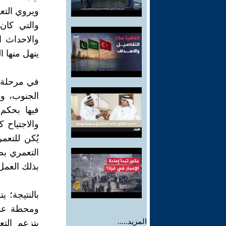
ويروي التع
والتي كان
والاحداث 
ينهل منها 
في مرحلة ل
الجنوب، وع
فيها بحكم
والاجتياح ك
يُكن للتع
التعمري بض
بذلك العمل
بالنتيجة؛ 
ومحطة عمل
المزيد.....
يتزعم الت