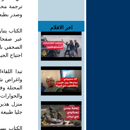
وصدر بطبعته
اخر الافلام
الكتاب يتن
عبر صفحات
الصحفي باج
اجتياح الجي
تبدا اللقا
واغراض شت
المحتلة وف
والحوارات،
منزل هذين 
جليا طبيعة
الكتاب يست