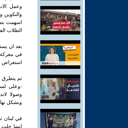
وعمل الاب
والتكوين و
اسهمت بتش
الطلاب الف
بعد ان يست
في معركة ا
استعراض نمو
ثم يتطرق ا
-وعلى لسا
وصولا لان
وبشكل نهائي
في لبنان ت
اينما حلت و