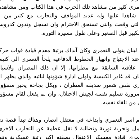
مري كثير من مشاهد تلك الحرب في هذا الكتاب ومن مشاهدها
 شاهدا عليها وله عديد المواقف والتجارب مع كثير من ا
التي وقعت والتي تستحق الاحترام وان تسجل وتدون كدرو
الكبير قبل الصغير وعلى طول مسيرة الثورة.
بنان يتولى التعمري وكان آنذاك برتبة مقدم قيادة قوات حر
ند الاجتياح وانهيار الخطوط الدفاعية يلجأ التعمري الى كنيسة
 علاقته السابقة مع مطرانها، إلا ان ذلك المطران ولاسب
ان قد غادر الكنيسة واولى ادارة شؤونها لنائبه والذي يظهر ان
مري نفس شعور صديقه المطران ، وبكل بجاحة يخبر مسؤول
رورة تسليم نفسه لجيش الاحتلال، وان لم يفعل لقام مسؤول
 من تلقاء نفسه.
يتم اسر التعمري وايداعه في معتقل انصار، وهناك تبدأ قصة 
 وتجربة ثورية ونضالية لا تقل عظمة عن التجارب الاخرى 
عمري قيادة معسكر الاعتقال بصفته اكبر رتبة عسكرية وتنظ