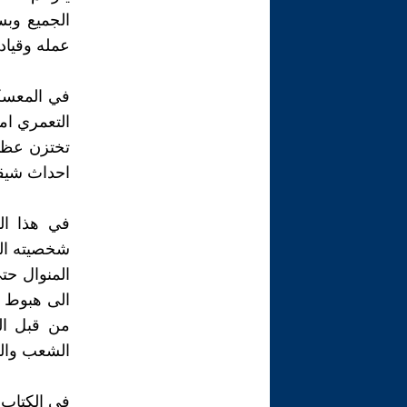
الجميع وب
عمله وقياد
في المعسكر 
التعمري ام
تختزن عظيم
احداث شيقة
في هذا ال
شخصيته الق
المنوال حت
الى هبوط ا
من قبل ال
الشعب والق
في الكتاب 