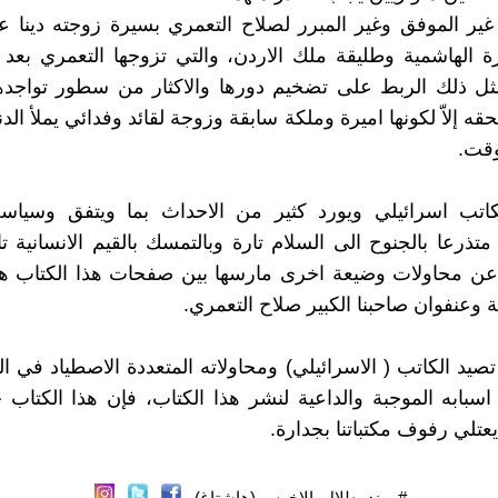
 غير الموفق وغير المبرر لصلاح التعمري بسيرة زوجته دينا عب
ة الهاشمية وطليقة ملك الاردن، والتي تزوجها التعمري بع
ثل ذلك الربط على تضخيم دورها والاكثار من سطور تواجدها
حقه إلاّ لكونها اميرة وملكة سابقة وزوجة لقائد وفدائي يملأ الدن
وقت.
لكاتب اسرائيلي ويورد كثير من الاحداث بما ويتفق وسياسة
 متذرعا بالجنوح الى السلام تارة وبالتمسك بالقيم الانسانية ت
عن محاولات وضيعة اخرى مارسها بين صفحات هذا الكتاب ه
 وعنفوان صاحبنا الكبير صلاح التعمري.
صيد الكاتب ( الاسرائيلي) ومحاولاته المتعددة الاصطياد في الم
اسبابه الموجبة والداعية لنشر هذا الكتاب، فإن هذا الكتاب ج
عتلي رفوف مكتباتنا بجدارة.
#مهند_طلال_الاخرس (هاشتاغ)