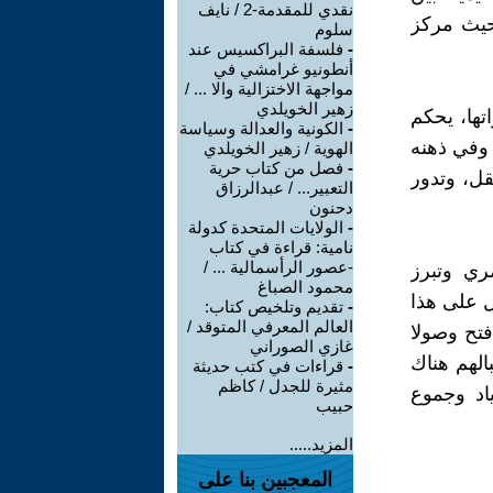
نقدي للمقدمة-2 / نايف
حيث مركز
سلوم
-
فلسفة البراكسيس عند
أنطونيو غرامشي في
مواجهة الاختزالية والا ... /
زهير الخويلدي
تها، يحكم
-
الكونية والعدالة وسياسة
 وفي ذهنه
الهوية / زهير الخويلدي
-
فصل من كتاب حرية
قل، وتدور
التعبير... / عبدالرزاق
دحنون
-
الولايات المتحدة كدولة
نامية: قراءة في كتاب
-عصور الرأسمالية ... /
ري وتبرز
محمود الصباغ
ل على هذا
-
تقديم وتلخيص كتاب:
العالم المعرفي المتوقد /
فتح وصولا
غازي الصوراني
الهم هناك
-
قراءات في كتب حديثة
مثيرة للجدل / كاظم
اد وجموع
حبيب
المزيد.....
المعجبين بنا على