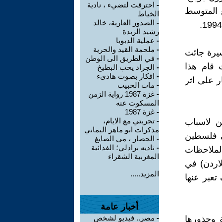
-
احترقت لتضيء ، نادية
26 صفحة من القطع المتوسط
الخياط
-
الصدور العارية، خالد
رشيد الزبدة
-
عملية الدبويا
-
ملحمة القيد والحرية
سيرة جائت
-
في الطريق الى الوطن
 قام هذا
-
الجراد يحب البطيخ
-
افكار بصوت هادىء
ر على اثر
-
مات الحبيب
-
غزة 1987 رواية الزمن
المسكوت عنه
-
غزة 1987
-
تجربتي مع الايام،
ين لاسباب
مذكرات ابو ماهر اليماني
ي فلسطين
-
الحصار ، مي الصايغ
-
ناديه برادلي؛ الفدائية
الملاحظات
المغربية الشقراء
لاردن) في
المزيد.....
تعبر عنها
أخبار عامة
-
مصر.. فيديو لشخص
 وجذورها