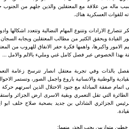
سبب ماله من علاقة مع المعتقلين والذين جلهم من الجنوب 
ته للقوات العسكرية هناك.
تتصارع الارادات وتتنوع المهام النضالية وتتعدد اشكالها وادوا
ور القيادة ويحقق الكثير من مطالب المعتقلين ويجابه السجان
 الامور واكبرها، واهمها فكرة حفر الانفاق للهروب من المعت
 بهذا الخصوص عبر فصل كامل غني ومليء بالالم والامل ...
فصل بالذات وفي تجربة معتقل انصار تترسخ زعامة التعم
يادية والوطنية والانسانية باروع واجمل الصور، وتستمر الاحوا
ى اتمام صفقة المبادلة مع جنود الاحتلال الذين اسرتهم حركة 
لطائرة التي تقل التعمري وبقية الاسرى ارض الجزائر واستقب
رئيس الجزائري الشاذلي بن جديد بصحبة صلاح خلف ابو اي
يادة.
خطين متوازيين يجب الحذر منهما: