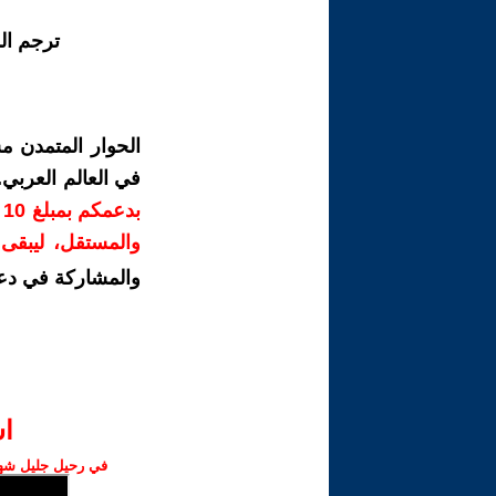
ترجم ال
الحوار المتمدن م
في العالم العربي
ب
والمستقل، ليبقى ص
والمشاركة في دع
ا‫
في رحيل جليل شهبا