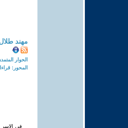
مهند طلال
الحوار المتمدن-العدد: 7234 - 22
المحور: قراء
في الاسر ا