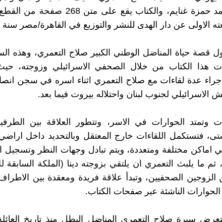
ترجمة محمد حمزة غنايم، والكتاب يقع على متن 8
 الاولى عن دار الهدى للنشر والتوزيع في القاهرة/مصر سنة 1994.
اول قصة حياة المناضل الوطني الكبير صلاح التعمري، وهذه ال
 هذا الكتاب من خلال الصحفي الاسرائيلي وزوجته، حيث
راء عدة لقاءات مع صلاح التعمري اثناء اسره في سجن انصا
ش الاسرائيلي لجنوب لبنان واحتلاله بيروت فيما بعد.
ءات وتمتد الحوارات في الاسر، وتتطور العلاقة بين الطرف
ى، فتستكمل اللقاءات خارج المعتقل وبالتحديد داخل اراض
ي اماكن مختلفة ومتعددة، ويتم تبادل وجهات النظر وتسجيل 
 ثم ما يلبث التعمري ان يلتقي بزوجته دينا (الملكة السابقة ل
الزوجين الصحفيين، وتبدأ علاقة فريدة ومعقدة بين الاطراف 
 الحوارات الناشئة عبر صفحات الكتاب.
عرض سيرة صلاح التعمري المناضل البطل منذ تاريخ العائلة