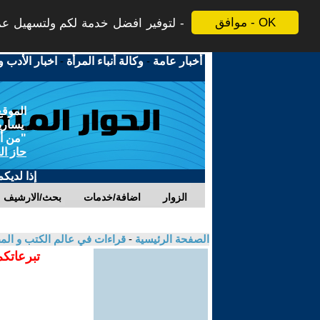
موافق - OK
لتوفير افضل خدمة لكم ولتسهيل عملي
أخبار عامة
-
وكالة أنباء المرأة
-
اخبار الأدب و
الموقع
يسارية
"من أج
حاز ال
إذا لديك
الزوار
اضافة/خدمات
بحث/الارشيف
الصفحة الرئيسية
-
قراءات في عالم الكتب و ال
تبرعاتكم