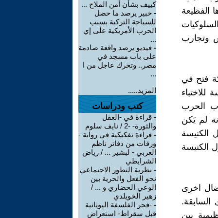
كييف بشأن أمن الملاح ...
 الفظيعة
-
خبير يرصد ما حصل
للسياحة التركية بسبب
لسلوكيات
الحرب الأمريكية على إي
س وتجارب
...
-
فيديو يرصد واقعة صادمة
على باب مسجد في
مصر.. وتحرك عاجل من ا
...
كة فتح في
المزيد.....
 للاختباء
اب الحرب
كتب ودراسات
-
قراءة في -العقل
ه لم يَكن
والثورة- -2 / نايف سلوم
 الكنيسة
-
قراءة تفكيكية في رواية -
ورقات من دفاتر ناظم
 الكنيسة
العربي - لبشير ... / رياض
الشرايطي
-
نظرية التطور الاجتماعي
نحو الفعل والحرية بين
نضال اخرى
الوعي الحضاري و ... /
زهير الخويلدي
السابقة.
-
-فجر الفلسفة اليونانية
قبل سقراط- استعراض
يمية بين