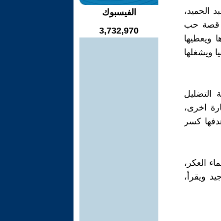
د الحميد،
الفيسبوك
د قصة حب
3,732,970
 ويعطيها
يا ويشغلها
 التضليل
ارة اخرى،
دفها كسر
اء العكر،
يد ويقرأ،