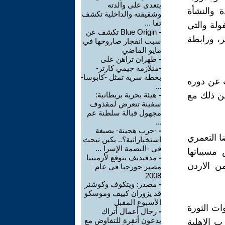
يتعدى على والدته
 والنشأة
وشقيقته والداخلية تكشف
تفا ...
ولة والتي
-
Blue Origin تكشف عن
، ورابطة
سبب انفجار صاروخها في
مايو الماضي
-
طهران تراهن على
-متلازمة جيمي كارتر-
بخطة سرية تمثل -كابوسا-
ث عن دوره
...
من ذلك مع
-
هيئة بحرية بريطانية:
سفينة تتعرض لمقذوف
مجهول قبالة سلطنة عم
...
-
-حرب هجينة- بصبغة
ا التعمري
استخباراتية؟.. بكين تبحث
في -البصمة الإسرا ...
مسبباتها
-
مدفيديف يتوقع لأرمينيا
ن الاردن
مصير جورجيا في عام
2008
-
مصدر: ويتكوف وكوشنر
قد يزوران كييف وموسكو
الأسبوع المقبل
ات الثورة
-
رجال أعمال أتراك
يدعون أنقرة للتفاوض مع
ب الاهلية