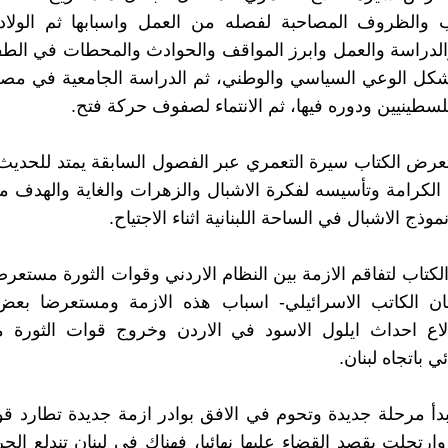
 والظروف المصاحبة لفصله من العمل واسبابها ثم الولادة
الدراسة والعمل وابرز المواقف والحوادث والمحطات في الطف
كل الوعي السياسي والوطني، ثم الدراسة الجامعية في مصر
لسطينيين ودوره فيها، ثم الانتماء لصفوف حركة فتح.
عرض الكتاب سيرة التعمري عبر الفصول السابقة يمتد للحدي
لكرامة وتأسيسه لفكرة الاشبال والزهرات والغاية والهدف 
ذج الاشبال في الساحة اللبنانية اثناء الاجتياح.
لكتاب لتفاقم الازمة بين النظام الاردني وقوات الثورة مستعرض
ن الكاتب الاسرائيلي- اسباب هذه الازمة ومستعرضا بعض 
دلاع احداث ايلول الاسود في الاردن وخروج قوات الثورة م
 باتجاه لبنان.
بدأ مرحلة جديدة وتحوم في الافق بوادر ازمة جديدة تطارد قو
ارتحلت بقصد القضاء عليها نهائيا، فهناك في لبنان تندلع الحر