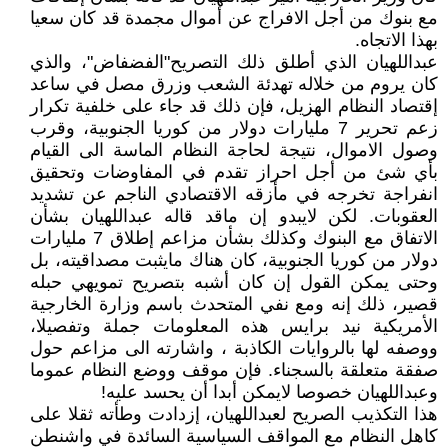
مع بنوك من أجل الافراج عن أموال مجمدة قد کان سعيا
بهذا الاتجاه.
عبداللهيان الذي أطلق ذلك التصريح"الفضفاض"، والذي
کان يروم من خلاله تهدئة الشعب وزرق مصل في ساعد
إقتصاد النظام الهزيل، فإن ذلك قد جاء على خلفية تکرار
زعم تحرير 7 مليارات دولار من كوريا الجنوبية، وقرب
وصول الاموال، نتيجة لحاجة النظام الماسة الى القيام
بأي شئ من أجل احراز تقدم في المفاوضات وتحقيق
انفراجة تخرجه في مأزقه الاقتصادي الناجم عن تشديد
العقوبات. لکن لايبدو إن ماقد قاله عبداللهيان بشأن
الاتفاق مع البنوك وکذلك بشأن مزاعم إطلاق 7 مليارات
دولار من کوريا الجنوبية، کان هناك مايثبت مصداقيته، بل
وحتى يمکن القول إن کان أشبه بتصريح تمويهي حبله
قصير، ذلك إنه ومع نفي المتحدث باسم وزارة الخارجية
الأمريكية نيد برايس هذه المعلومات جملة وتفصيلا،
ووصفه لها بالروايات الكاذبة ، واشارته الى مزاعم حول
صفقة متعلقة بالسجناء. فإن موقف ووضع النظام عموما
وعبداللهيان خصوصا لايمکن أبدا أن يحسد عليه!
هذا التکذيب الصريح لعبداللهيان، إزدادت وطأته ثقلا على
کاهل النظام مع المواقف السياسية السائدة في واشنطن