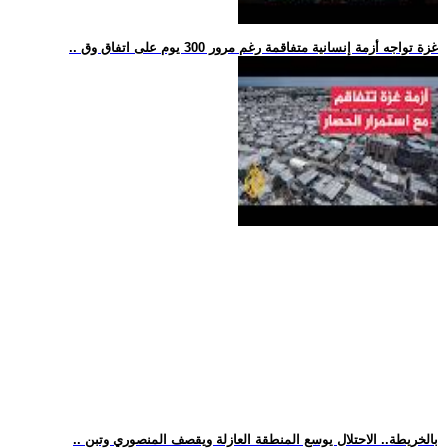
.. غزة تواجه أزمة إنسانية متفاقمة رغم مرور 300 يوم على اتفاق وق
.. بالخريطة.. الاحتلال يوسع المنطقة العازلة ويقصف المنصوري وتبن