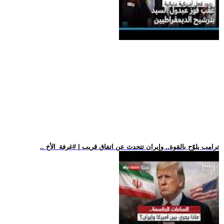
.. ترامب يلوّح بالقوة.. وإيران تتحدث عن اتفاق قريب | #غرفة_الأخ