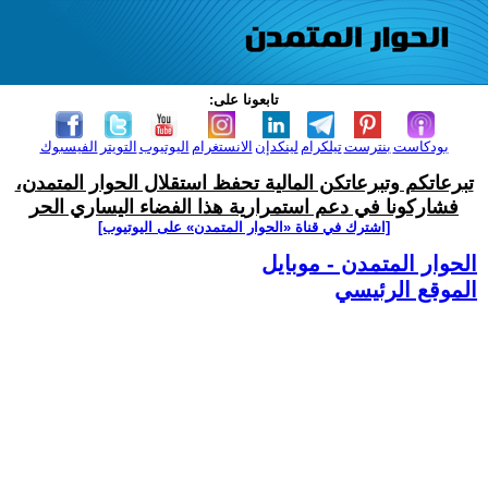
تابعونا على:
بودكاست
بنترست
تيلكرام
لينكدإن
الانستغرام
اليوتيوب
التويتر
الفيسبوك
تبرعاتكم وتبرعاتكن المالية تحفظ استقلال الحوار المتمدن،
فشاركونا في دعم استمرارية هذا الفضاء اليساري الحر
[اشترك في قناة ‫«الحوار المتمدن» على اليوتيوب]
الحوار المتمدن - موبايل
الموقع الرئيسي