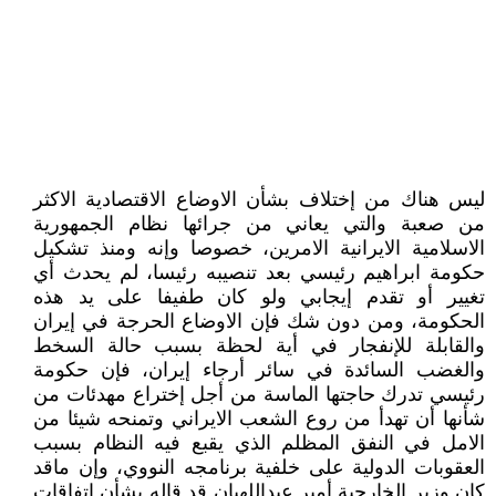
ليس هناك من إختلاف بشأن الاوضاع الاقتصادية الاکثر
من صعبة والتي يعاني من جرائها نظام الجمهورية
الاسلامية الايرانية الامرين، خصوصا وإنه ومنذ تشکيل
حکومة ابراهيم رئيسي بعد تنصيبه رئيسا، لم يحدث أي
تغيير أو تقدم إيجابي ولو کان طفيفا على يد هذه
الحکومة، ومن دون شك فإن الاوضاع الحرجة في إيران
والقابلة للإنفجار في أية لحظة بسبب حالة السخط
والغضب السائدة في سائر أرجاء إيران، فإن حکومة
رئيسي تدرك حاجتها الماسة من أجل إختراع مهدئات من
شأنها أن تهدأ من روع الشعب الايراني وتمنحه شيئا من
الامل في النفق المظلم الذي يقبع فيه النظام بسبب
العقوبات الدولية على خلفية برنامجه النووي، وإن ماقد
کان وزير الخارجية أمير عبداللهيان قد قاله بشأن إتفاقات