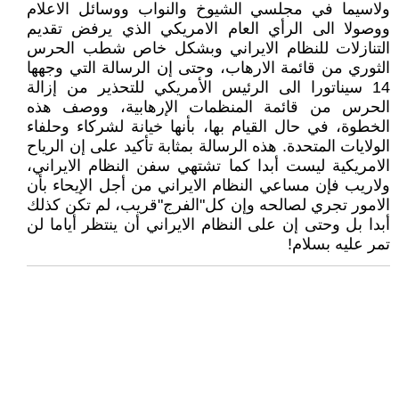
ولاسيما في مجلسي الشيوخ والنواب ووسائل الاعلام
ووصولا الى الرأي العام الامريکي الذي يرفض تقديم
التنازلات للنظام الايراني وبشکل خاص شطب الحرس
الثوري من قائمة الارهاب، وحتى إن الرسالة التي وجهها
14 سيناتورا الى الرئيس الأمريكي للتحذير من إزالة
الحرس من قائمة المنظمات الإرهابية، ووصف هذه
الخطوة، في حال القيام بها، بأنها خيانة لشركاء وحلفاء
الولايات المتحدة. هذه الرسالة بمثابة تأکيد على إن الرياح
الامريکية ليست أبدا کما تشتهي سفن النظام الايراني،
ولاريب فإن مساعي النظام الايراني من أجل الإيحاء بأن
الامور تجري لصالحه وإن کل"الفرج"قريب، لم تکن کذلك
أبدا بل وحتى إن على النظام الايراني أن ينتظر أياما لن
تمر عليه بسلام!