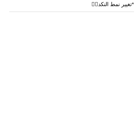
*تغيير نمط النكد🤦‍♂️