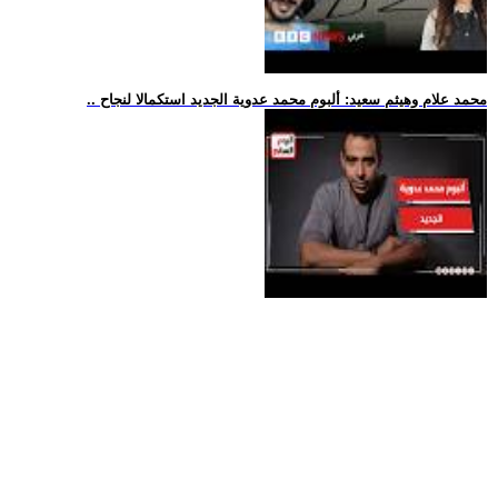
.. محمد علام وهيثم سعيد: ألبوم محمد عدوية الجديد استكمالا لنجاح