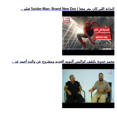
.. فيلم Spider-Man: Brand New Day | البداية اللي كان بيتر محتا
.. محمد عدوية يكشف كواليس ألبومه الجديد ومشروع عن والده أحمد عد