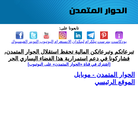
تابعونا على:
بودكاست
بنترست
تيلكرام
لينكدإن
الانستغرام
اليوتيوب
التويتر
الفيسبوك
تبرعاتكم وتبرعاتكن المالية تحفظ استقلال الحوار المتمدن،
فشاركونا في دعم استمرارية هذا الفضاء اليساري الحر
[اشترك في قناة ‫«الحوار المتمدن» على اليوتيوب]
الحوار المتمدن - موبايل
الموقع الرئيسي