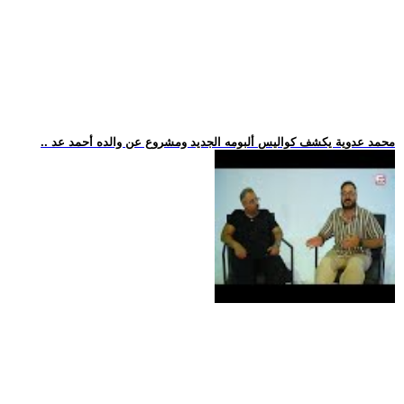
.. محمد عدوية يكشف كواليس ألبومه الجديد ومشروع عن والده أحمد عد