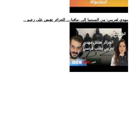
.. مهدي لعريبي: من السينما إلى -مافيا-... الجزائر تقبض على زعيم