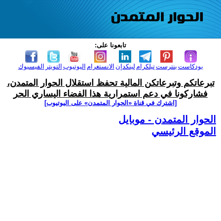
تابعونا على:
بودكاست
بنترست
تيلكرام
لينكدإن
الانستغرام
اليوتيوب
التويتر
الفيسبوك
تبرعاتكم وتبرعاتكن المالية تحفظ استقلال الحوار المتمدن،
فشاركونا في دعم استمرارية هذا الفضاء اليساري الحر
[اشترك في قناة ‫«الحوار المتمدن» على اليوتيوب]
الحوار المتمدن - موبايل
الموقع الرئيسي