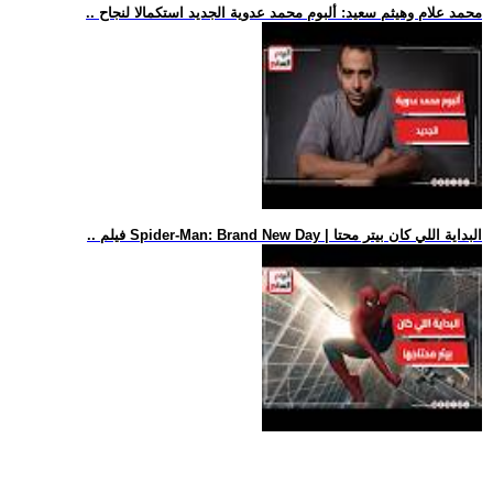
.. محمد علام وهيثم سعيد: ألبوم محمد عدوية الجديد استكمالا لنجاح
.. فيلم Spider-Man: Brand New Day | البداية اللي كان بيتر محتا