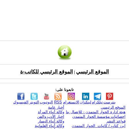
الموقع الرئيسي
الموقع الرئيسي للكاتب-ة
|
تابعونا على:
بنترست
تيلكرام
لينكدإن
الانستغرام
RSS
اليوتيوب
التويتر
الفيسبوك
الموقع الرئيسي
أخبار عامة
هيئة ادارة الحوار المتمدن - للإتصال بنا
وكالة أنباء المرأة
إحصائيات مؤسسة الحوار المتمدن
اخبار الأدب والفن
قواعد النشر
وكالة أنباء اليسار
ابرز كتاب / كاتبات الحوار المتمدن
وكالة أنباء العلمانية