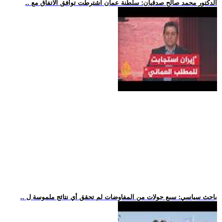
.. الدكتور محمد صالح صدقيان: سلطنة عمان اشترطت توافق الاتفاق مع
.. باحث سياسي: سبع جولات من المفاوضات لم تحقق أي نتائج ملموسة ل