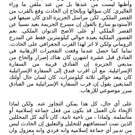
وأظنها ليست من عندها بل من عند ملقن ما وراء
الغاليري: كان سؤالها وبإلحاح إن الحادث وقع بالقرب من
القصر الملكي. لكن مراسل الجزيرة الذي كان ضيفها في
الأستوديو سارع بالقول إن مسرح الجريمة بعيد نسبيا عن
القصر الملكي أو على الأصح الديوان الملكي. نعم
القصور الملكية بعيدة حوالي كيلومترين فقط عن المدرج
الروماني ولكن لا اثر لهذا القرب الجغرافي على الحادث.
تماما كما حصل عندما وقعت التفجيرات الإرهابية في
الفنادق قبل عشرة اشهرن كان هناك إصرار وإلحاح من
مذيعي الجزيرة إن الفنادق قريبة من السفارة
الإسرائيلية. مع أن اقرب فندق إلى السفارة الإسرائيلية
كان يبعد حوالي ثلاثة كيلومترات، كان لسان حال أولئك
المذيعين يقول إن قرب السفارة الإسرائيلية من الفنادق
مبرر موضوعي للإرهاب.
على أي حال، كل هذا يمكن التجاوز عنه. ولكن لماذا
الإيحاء بان العمل قد يكون من فعل جماعة إسلامية أو
متأسلمة. ولماذا ، من ناحية ثانية، كان تأكيد كل المحللين
الذين تمت استضافتهم للتحليل والتعليق إن الحادث ليس
من تدبير أي جماعة إسلامية وانه فردي وانه معزول وان