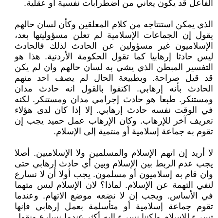
الفاعل قد يكون يعاني من اضطرابات نفسية أو عقلية.
الذي يمكن استنتاجه من كلام المعلقين وكأن لسان حالهم
يقول إن الجماعات الإسلامية لم تعلن مسؤوليتها بعد،
الإسلاميون غير مسؤولين عن الحادث لذلك فالحادث
ليس حادثا إرهابيا كما تقول الحكومة الأردنية. هذا هو
التفسير المبطن الذي يشي به لسان حالهم وان لم يكن
قد قيل صراحة. وبطبيعة الحال لم يصف احد منهم
الحادث بأنه إرهابي. اكتفوا بالقول انه حادث مدان
ومستنكر. طبعا هو حادث إجرامي مدان ومستنكر. لكنه
في الوقت نفسه حادث إرهابي. إلا إذا كان لدى هؤلاء
تعريف آخر للإرهاب. وكان الإرهاب عمل حميد يجب إن
تقوم به جماعة إسلامية أو منتمية إلى الإسلام.
لا أريد إن اتهم الإسلام والمسلمين ولا الإسلاميين. أصلا
يجب عدم الربط بين الإسلام وبين أي حادث إرهابي حتى
وان قام به إسلاميون أو مسلمون. يجب أولا أن لا نسارع
لنفي التهمة عن الإسلام. لماذا؟ لان الإسلام ليس متهما
في الأساس. ويجب إن لا نضعه موضع الاتهام. وعندما
تقوم جماعة إسلامية أو متأسلمة بعمل إرهابي فإنها
تسيء للإسلام ولكننا نسيء إليه أكثر عندما نسارع ونقول