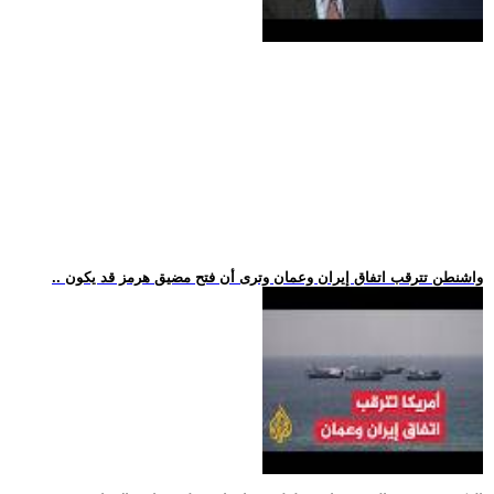
.. واشنطن تترقب اتفاق إيران وعمان وترى أن فتح مضيق هرمز قد يكون