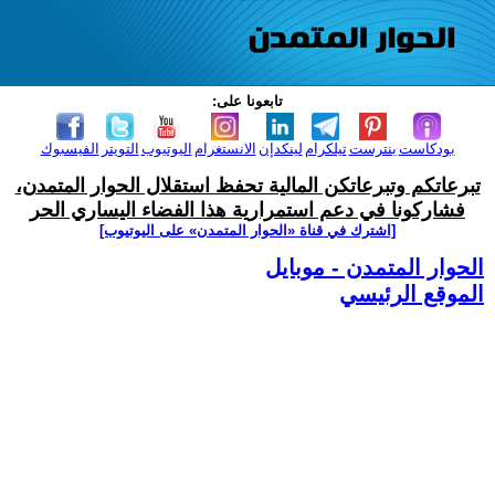
تابعونا على:
بودكاست
بنترست
تيلكرام
لينكدإن
الانستغرام
اليوتيوب
التويتر
الفيسبوك
تبرعاتكم وتبرعاتكن المالية تحفظ استقلال الحوار المتمدن،
فشاركونا في دعم استمرارية هذا الفضاء اليساري الحر
[اشترك في قناة ‫«الحوار المتمدن» على اليوتيوب]
الحوار المتمدن - موبايل
الموقع الرئيسي