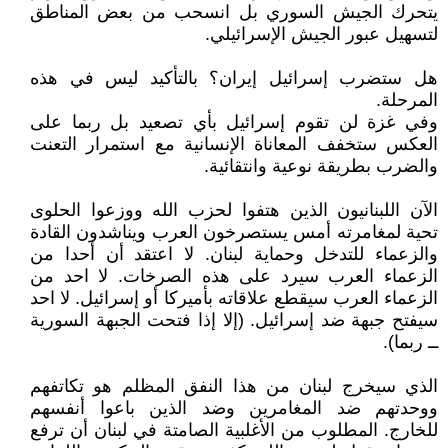
يتحرك الجيش السوري بل انسحب من بعض المناطق
لتسهيل عبور الجيش الإسرائيلي.
هل ستضرب إسرائيل إيران؟ بالتأكيد ليس في هذه
المرحلة.
وفي غزة لن تقوم إسرائيل بأي تصعيد بل ربما على
العكس ستخفف المعاناة الإنسانية مع استمرار التعنت
والضرب بطريقة نوعية وانتقائية.
الآن اللبنانيون الذين هتفوا لحزب الله ووزعوا الحلوى
تحية لمغامرته أمس يستصرخون العرب ويناشدون القادة
والزعماء للتدخل وحماية لبنان. لا اعتقد أن أحدا من
الزعماء العرب سيرد على هذه الصرخات. لا احد من
الزعماء العرب سيقطع علاقاته بأميركا أو إسرائيل. لا احد
سيفتح جبهة ضد إسرائيل. (إلا إذا فتحت الجبهة السورية
ــ ربما).
الذي سيخرج لبنان من هذا النفق المظلم هو تكاتفهم
ووحدتهم ضد المغامرين وضد الذين باعوا أنفسهم
للخارج. المطلوب من الأغلبية الصامتة في لبنان أن ترفع