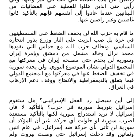
رأيي حتى الذين هللوا للعملية على الفضائيات من
اللبنانيين عندما عادوا إلى أنفسهم فإنهم بالتأكيد كانوا
غاضبين وغير راضين عنها.
ما قام به حزب الله لن يخفف الضغط على الفلسطينيين
في غزة بل صب الزيت على النار وزرع بذور انتحاره
السياسي. وتحالف حزب الله مع حماس التي يقودها
محمد نزال وخالد مشعل من دمشق وبإمرة إيران
وسورية لن يخدم حتى مصلحة إيران في معركتها مع
المجتمع الدولي بشان الموضوع النووي. ولن يخدم سورية
في تخفيف الضغط عنها في معركتها مع المجتمع الدولي
فيما يتعلق بالديمقراطية والانفتاح ووقف دعم الإرهاب
في العراق.
إلى أين سيصل رد الفعل الإسرائيلي؟ هل ستقوم
إسرائيل بتوريط سورية في حرب؟ بالتأكيد لا فان
إسرائيل لا تريد استدراج سورية لكنها بالتأكيد مستعدة
لضرب سورية لو حاولت أي حركة. غير أن المؤكد أن
سورية لن تأتي بأي حركة ضد إسرائيل. في عام اثنين
وثمانين وقد دخلت إسرائيل حتى وصلت بيروت ولم