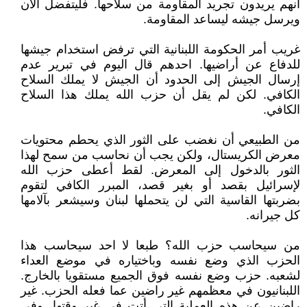
أنهم يريدون تجريد المقاومة من سلاحها. فليتفضل الآن
ويرسل جيشه ليساعد المقاومة.
غريب أمر الحكومة اللبنانية التي ترفض استخدام جيشها
للدفاع عن أراضيها. احدهم قال اليوم في تبرير عدم
إرسال الجيش إلى الحدود أن الجيش لا يملك السلاح
الكافي. لكن لم يقل أن حزب الله يملك هذا السلاح
الكافي.
من الطبيعي أن نغضب على الثور الذي يحطم محتويات
معرض الكريستال، ولكن يجب أن نحاسب من سمح لهذا
الثور بالدخول إلى المعرض. لقط أعطى حزب الله
لإسرائيل بقصد أو بغير قصد، المبرر الكافي لتقوم
بضربتها القاسية التي لن يتحملها لبنان وسيشعر بآلامها
كل جيرانه.
من سيحاسب حزب الله؟ طبعا لا احد سيحاسب هذا
الحزب الذي وضع نفسه وباختياره في موضع العداء
لشعبه. حزب وضع نفسه فوق الجميع مستقويا بالخارج.
اللبنانيون في معظمهم غير راضين عما فعله الحزب. غير
راضين عن هذه العملية التي أتت في غير وقتها. وفي