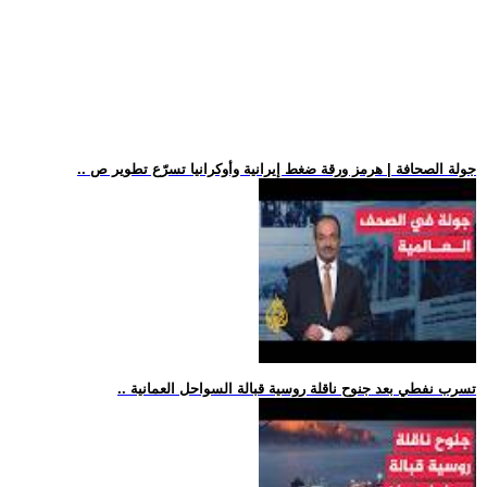
.. جولة الصحافة | هرمز ورقة ضغط إيرانية وأوكرانيا تسرّع تطوير ص
.. تسرب نفطي بعد جنوح ناقلة روسية قبالة السواحل العمانية