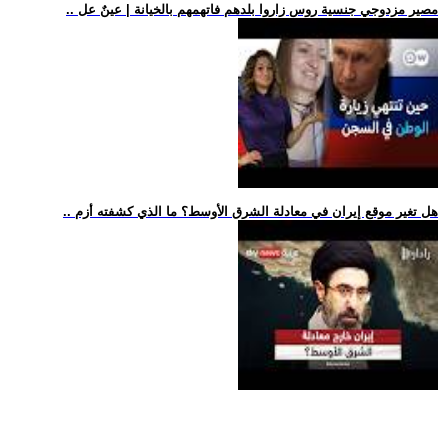
.. مصير مزدوجي جنسية روس زاروا بلدهم فاتهمهم بالخيانة | عينٌ عل
.. هل تغير موقع إيران في معادلة الشرق الأوسط؟ ما الذي كشفته أزم