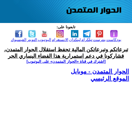
تابعونا على:
بودكاست
بنترست
تيلكرام
لينكدإن
الانستغرام
اليوتيوب
التويتر
الفيسبوك
تبرعاتكم وتبرعاتكن المالية تحفظ استقلال الحوار المتمدن،
فشاركونا في دعم استمرارية هذا الفضاء اليساري الحر
[اشترك في قناة ‫«الحوار المتمدن» على اليوتيوب]
الحوار المتمدن - موبايل
الموقع الرئيسي