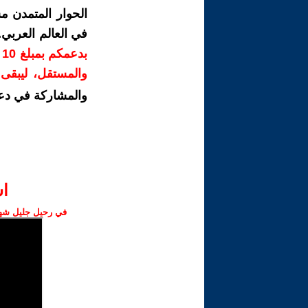
الحوار المتمدن م
في العالم العربي
ب
والمستقل، ليبقى ص
والمشاركة في دع
ا‫
في رحيل جليل شهبا