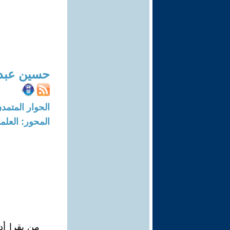
حسين عبدا
الحوار المتمدن-العدد: 1604 - 6
المحور: العلما
من يقرا أد