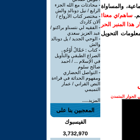
-
محادثات مع الله الجزء
اعية، والمساواة
الرابع / نيل دونالد والش
م.
ساهم/ي معنا!
-
مختصر كتاب الأرواح /
آلان كاردك
رار هذا المنبر الحر
-
الفقيه لي نتسناو براكتو /
معلومات التحويل
عبد العزيز سعدي
-
الوحي الجديد / يل دونالد
والش
-
كتاب : حَمَّالُ أَوْجُهٍ..
الصراع الطبقي والتأويل
في الإسلام ... / احمد
صالح سلوم
-
التواصل الحضاري
ومفهوم الحداثة في قراءة
النص القراني / عمار
التميمي
الحوار المتمدن
المزيد.....
المعجبين بنا على
الفيسبوك
3,732,970