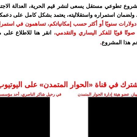
شروع تطوعي مستقل يسعى لنشر قيم الحرية، العدالة الاجتم
. ولضمان استمراره واستقلاليته، يعتمد بشكل كامل على دعمك
دعمكم بمبلغ 10 دولارات سنويًا أو أكثر حسب إمكانياتكم، تساهمون في استم
وتًا قويًا للفكر اليساري والتقدمي
،
انقر هنا للاطلاع على 
م هذا المشروع
.
شترك في قناة «الحوار المتمدن» على اليوتيوب
ز، عضو هيئة إدارة الحوار المتمدن
في رحيل شاكر الناصري، أحد مؤسسي 