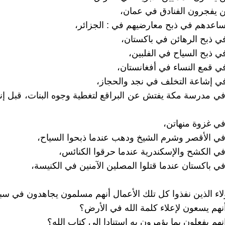
ين يفجرون الفنادق في عمان،
ساعدهم في ذبح معارضيهم في : الجزائر،
 ذبح الرهائن في باكستان،
 ذبح السياح في الفلبين،
 قمع النساء في أفغانستان،
 إشاعة التخلف في نجد والحجاز،
ي مدرسة مكة يفتش عن البراقع لتغطية وجوه البنات، قبل إ
ي غزوة منهاتن،
ي الأقصر وشرم الشيخ ودهب عندما ذبحوا السياح،
ي الكشح والإسكندرية عندما حرقوا الكنائس،
ي باكستان عندما قتلوا المصلين الآمنين في الكنيسة،
لاء الذين نفذوا كل تلك الأعمال أنهم مسلمون يجاهدون في سبي
أنهم يسعون لإعلاء كلمة الله في الأرض؟
إنهم يفعلون بما يؤمرون به استنادا إلى كتاب الله؟