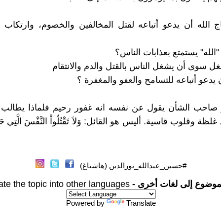
اج الله أن يدعو أتباعه لقتل المخالفين والخصوم، وارتكاب
الله" يستمتع بعذابات الناس؟
ل سوى أن يشغل الناس بالقتل والدم والانتقام
ن يدعو أتباعه للتسامح والعفو والمغفرة ؟
صاحب الشأن يقول عن نفسه انه غفور رحيم فلماذا يطالب أت
ة وقلوب قاسية. أليس هو القائل: وَلاَ تَقْتُلُواْ النَّفْسَ الَّتِي حَرَّمَ ا
#حسين_عبدالله_نورالدين (هاشتاغ)
موضوع إلى لغات أخرى -
ate the topic into other languages
Powered by
Translate