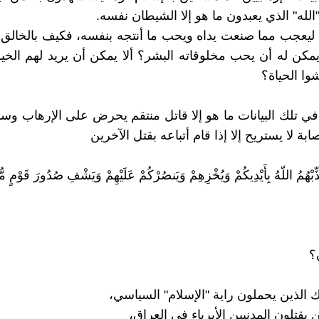
 "الله" الذي يعبدون ما هو إلا الشيطان نفسه.
 ليعجب مما صنعت يداه ويحب ما أنتجه بنفسه، فكيف بالخالق
يمكن له أن يحب مخلوقاته البشر؟ ألا يمكن أن يريد لهم الخير؟
وا الحياة؟
 في تلك البيانات ما هو إلا قاتل منتقم يحرض على الإرهاب وسف
بة لا يستريح إلا إذا قام أتباعه بقتل الآخرين
ذِّبْهُمُ اللّهُ بِأَيْدِيكُمْ وَيُخْزِهِمْ وَيَنصُرْكُمْ عَلَيْهِمْ وَيَشْفِ صُدُورَ قَوْمٍ مُّ
؟
ك الذين يحملون راية "الإسلام" السياسي،
ن يقتلون المدنيين الأبرياء في العراق،