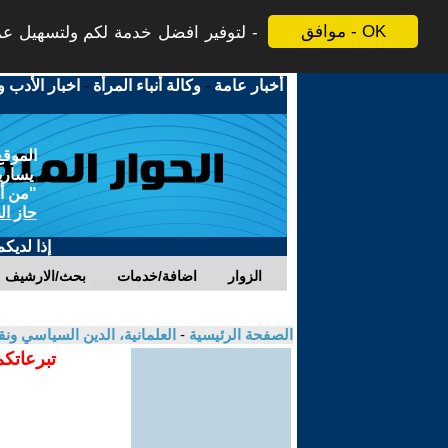
موافق - OK
لتوفير افضل خدمة لكم ولتسهيل عملي
أخبار عامة
-
وكالة أنباء المرأة
-
اخبار الأدب و
الموقع
يسارية
"من أج
حاز ال
إذا لديك
الزوار
اضافة/خدمات
بحث/الارشيف
الصفحة الرئيسية
-
العلمانية، الدين السياسي ونق
تبرعاتكم