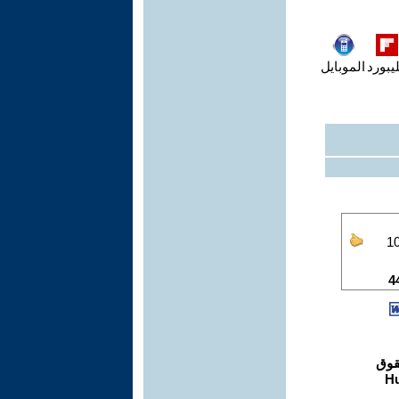
يبورد
الموبايل