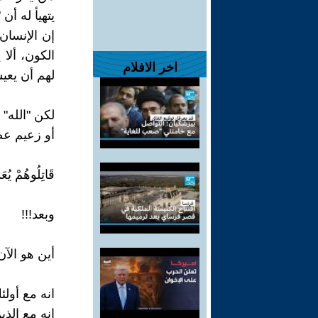
يتهيأ له أن
إن الإنسان
الكون، ألا 
اخر الافلام
لهم أن يعيش
لكن "الله"
أو زعيم عصا
قَاتِلُوهُمْ يُعَ
وبعد!!!
أين هو الآن
انه مع أولئ
انه مع الذي