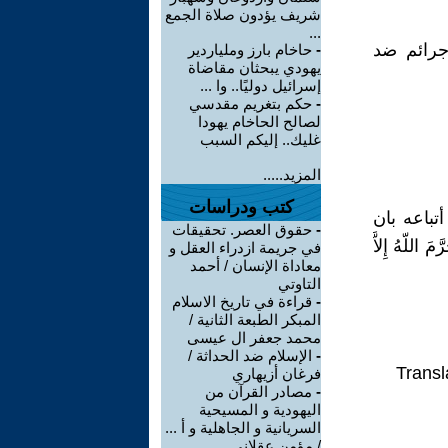
شريف يؤدون صلاة الجمع
...
 جرائم ضد
-
حاخام بارز وملياردير
يهودي يبحثان مقاضاة
إسرائيل دوليًا.. وا ...
-
حكم بتغريم مقدسي
لصالح الحاخام يهودا
غليك.. إليكم السبب
المزيد.....
كتب ودراسات
باعه بان
-
حقوق العصر. تحقيقات
للّهُ إِلاَّ
في جريمة ازدراء العقل و
معاداة الإنسان / أحمد
التاوتي
-
قراءة في تاريخ الاسلام
المبكر الطبعة الثانية /
محمد جعفر ال عيسى
-
الإسلام ضد الحداثة /
Transl
فرغان أزيهاري
-
مصادر القرآن من
اليهودية و المسيحية
السريانية و الجاهلية و أ ...
/ مؤمن عقلاني