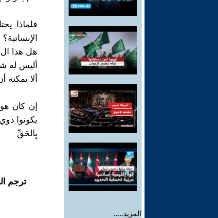
فلماذا يحت
الإنسانية؟
هل هذا ال "
أليس له شغ
ألا يمكنه أ
إن كان هو 
يكونوا ذوي غلظ
بِالحَقِّ
ترجم ال
المزيد.....