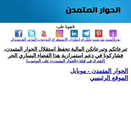
تابعونا على:
بودكاست
بنترست
تيلكرام
لينكدإن
الانستغرام
اليوتيوب
التويتر
الفيسبوك
تبرعاتكم وتبرعاتكن المالية تحفظ استقلال الحوار المتمدن،
فشاركونا في دعم استمرارية هذا الفضاء اليساري الحر
[اشترك في قناة ‫«الحوار المتمدن» على اليوتيوب]
الحوار المتمدن - موبايل
الموقع الرئيسي