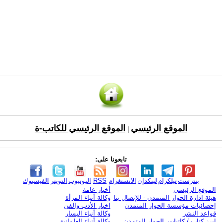
الموقع الرئيسي
الموقع الرئيسي للكاتب-ة
|
تابعونا على:
بنترست
تيلكرام
لينكدإن
الانستغرام
RSS
اليوتيوب
التويتر
الفيسبوك
الموقع الرئيسي
أخبار عامة
هيئة ادارة الحوار المتمدن - للإتصال بنا
وكالة أنباء المرأة
إحصائيات مؤسسة الحوار المتمدن
اخبار الأدب والفن
قواعد النشر
وكالة أنباء اليسار
ابرز كتاب / كاتبات الحوار المتمدن
وكالة أنباء العلمانية