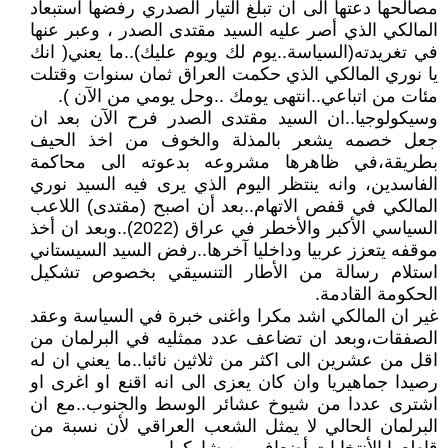
مصالحها دعتها الى ان تبلغ التيار الصدري رفضها استبعاد
المالكي الذي أصر عليه السيد مقتدى الصدر ، وعبر عنها
في تغريدته(السياسة..يوم لك ويوم عليك)..ما يعني( انك
يا نوري المالكي الذي حكمت العراق ثمان سنوات وقتلت
مئات من اتباعي..انتهى يومك ..وحل يومي من الآن ).
وسيكولوجيا..ان السيد مقتدى الصدر فرح الآن بعد ان
جعل خصمه يشعر بالمذلة والخوف من اخذ الحيف
بطريقة،في ظاهرها مشروعه بدعوته الى محاكمة
الفاسدين، وانه ينتظر اليوم الذي يرى فيه السيد نوري
المالكي في قفص الاتهام..بعد أن اصبح (مقتدى) اللاعب
السياسي الأكبر والأخطر في عراق (2022)..وبعد ان أخذ
موقفه يتعزز عربيا وداخليا آخرها..رفض السيد السيستاني
استلام رسالة من الأطار التنسيقي بخصوص تشكيل
الحكومة القادمة.
غير ان المالكي اشد مكرا واغنى خبرة في السياسة وعقد
الصفقات،وبعد ان تضاعف عدد ممثليه في البرلمان من
اقل من عشرين الى اكثر من ثلاثين نائبا..ما يعني ان له
رصيدا جماهيريا وان كان يعزى الى انه اقنع او اغرى او
اشترى عددا من شيوخ عشائر الوسط والجنوب..مع ان
البرلمان الحالي لا يمثل الشعب العراقي لأن نسبة من