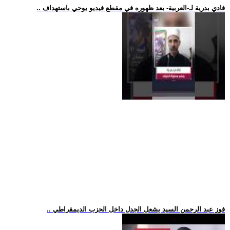
.. فادي بدرية لـ-العربية- بعد ظهوره في مقطع فيديو يوحي باستهداف
.. فوز عبد الرحمن السيد يشعل الجدل داخل الحزب الديمقراطي