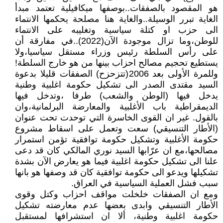
هو المقصود بالصفقات..بوصفها ميكافيلية تعتمد مبدأ
الغاية تبرر الوسيلة..والغاية هنا مصلحة يحكمها الانتماء
الى حزب او كتلة سياسية وتغليبه على الانتماء
للوطن،وما تزال موجودة الآن(2022)..في مفارقة أن
على رأس السلطة رئيس وزراء مستقل سياسيا،ولا
يستطيع تحجيم مصالح احزاب بينها من هو خارج السلطة!
وللمرة الأولى بعد 2006(تتزحزح) الصفقات قليلا بدعوة
السيد مقتدى الصدر الى تشكيل حكومة اغلبية وطنية
يدخل فيها (الوطن والشعب) طرفا ،وتدخل فيها
الديمقراطية باب الأغلبية والمعارضة البرلمانية،وان
بالقول. غير ان القوى الخاسرة التي توحدت تحت عنوان
(الأطار التنسيقي) سعت وتعمل على اسقاط مشروع
حكومة الأغلبية وتشكيل حكومة توافقية تؤمن استمرار
مصالحها،مع ان عرّابها السيد نوري المالكي كان قد دعى
علنا الى تشكيل حكومة اغلبية فيما هو يعارض الآن بشدة
تشكيلها ويدعو الى حكومة توافقية كان قد وصفها هو بانها
سبب فشل العملية السياسية في العراق.
ومع ان الصفقات خلخلت مواقف احزاب وكتل وقوى
الأطار التنسيقي وابدى بعضها عدم معارضته تشكيل
حكومة اغلبية وطنية، ألا ان استشرافها لمستقبل