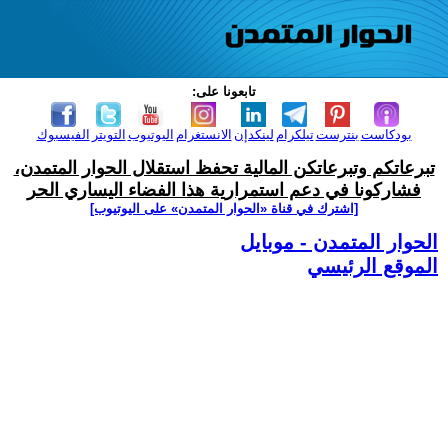
تابعونا على:
بودكاست
بنترست
تيلكرام
لينكدإن
الانستغرام
اليوتيوب
التويتر
الفيسبوك
تبرعاتكم وتبرعاتكن المالية تحفظ استقلال الحوار المتمدن،
فشاركونا في دعم استمرارية هذا الفضاء اليساري الحر
[اشترك في قناة ‫«الحوار المتمدن» على اليوتيوب]
الحوار المتمدن - موبايل
الموقع الرئيسي