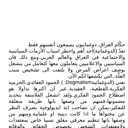
حكّام العراق..دوغماتيون يسمعون أنفسهم فقط
تعدّ (الدوغماتية)احد أهم واخطر اسباب الأزمات السياسية
والاجتماعية في العراق والعالم العربي.ومع ذلك فان
السياسيين والاعلاميين يتعاملون معها كتعامل من ينشغل
بوصف اعراض المرض ولا يلتفت الى تشخيص سبب
العلّة..التي نكشفها لكم الآن.
تعني (الدوغماتيةDogmatism: ) الجمود العقائدي،الجزمية
الفكرية،القطعية، العقيدية..غير ان اكثرها تداولا هو
اصطلاح الجمود الفكري.ولقد انشغل الفلاسفة بتحديد
مضمونها،فمنهم من وصفها بانها طريقة منغلقة
للتفكير،يمكن ان تصاحب اية ايديولوجية بصرف النظر
عن محتواها ما اذا كانت دينية او علمانية.ومنهم من
وصفها بانها تنظيم معرفي مغلق نسبيا خاص بمعتقدات
ولامعتقدات الشخص بخصوص الحقائق والوقائع