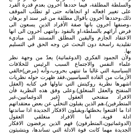
والسلطة المطلقة، فيما حددها آخرون بعدم قدرة الفرد
على تغيير افعاله او اتجاهاته حتى لو تطلّب الموقف
ذلك،وحددها آخرون بأقوال مطلقة من غير سند او برهان
،وصنفها آخرون بانها صفة الأفراد الذين يسعون الى
فرض آرائهم بالسلطة،او بالنفوذ ،وانتهى آخرون الى انها
الاعتقاد الجازم واليقين المطلق المستند الى مباديء
تقليدية راسخة دون البحث عن وجه الحق في التسليم
بها.
ولأن الجمود الفكري (الدوغماتية) يعدّ من وجهة نظر
علماء النفس والاجتماع السبب الرئيس للخلافات
السياسية التي غالبا ما تنتهي بحروب،وأنه (مرض)خالقي
الأزمات من القادة السياسيين،فقد ظهرت حوله نظريات
اشهرها نظرية روكيتش التي تناولها في كتابه (العقل
المنفتح والعقل المنغلق).وعلى وفق هذه النظرية فأن
الافراد منفتحي العقول (غير الدوغماتيين،غير
المتطرفين)،هم الذين يقبلون التخلّي عن بعض معتقداتهم
اذا ما اقتنعوا بخطئها،ويقبلون الافكار الجديدة اذا ساندتها
ادلة قوية. اما الافراد منغلقي العقول
(الدوغماتيون،المتطرفون) فهم الذين يرفضون الافكار
الجديدة مهما كانت قوة الادلة التي تساندها، ويتشبثون