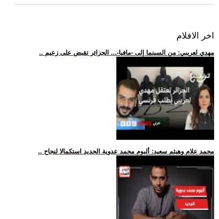
اخر الافلام
.. مهدي لعريبي: من السينما إلى -مافيا-... الجزائر تقبض على زعيم
.. محمد علام وهيثم سعيد: ألبوم محمد عدوية الجديد استكمالا لنجاح