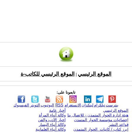
الموقع الرئيسي
الموقع الرئيسي للكاتب-ة
|
تابعونا على:
بنترست
تيلكرام
لينكدإن
الانستغرام
RSS
اليوتيوب
التويتر
الفيسبوك
الموقع الرئيسي
أخبار عامة
هيئة ادارة الحوار المتمدن - للإتصال بنا
وكالة أنباء المرأة
إحصائيات مؤسسة الحوار المتمدن
اخبار الأدب والفن
قواعد النشر
وكالة أنباء اليسار
ابرز كتاب / كاتبات الحوار المتمدن
وكالة أنباء العلمانية