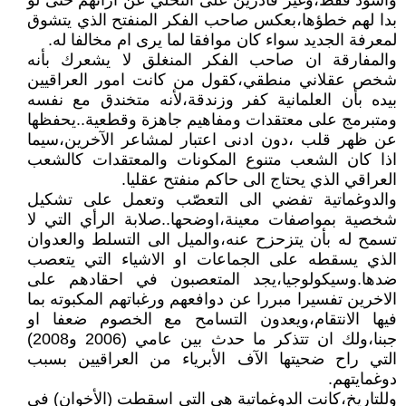
واسود فقط،وغير قادرين على التخلي عن ارائهم حتى لو
بدا لهم خطؤها،بعكس صاحب الفكر المنفتح الذي يتشوق
لمعرفة الجديد سواء كان موافقا لما يرى ام مخالفا له.
والمفارقة ان صاحب الفكر المنغلق لا يشعرك بأنه
شخص عقلاني منطقي،كقول من كانت امور العراقيين
بيده بأن العلمانية كفر وزندقة،لأنه متخندق مع نفسه
ومتبرمج على معتقدات ومفاهيم جاهزة وقطعية..يحفظها
عن ظهر قلب ،دون ادنى اعتبار لمشاعر الآخرين،سيما
اذا كان الشعب متنوع المكونات والمعتقدات كالشعب
العراقي الذي يحتاج الى حاكم منفتح عقليا.
والدوغماتية تفضي الى التعصّب وتعمل على تشكيل
شخصية بمواصفات معينة،اوضحها..صلابة الرأي التي لا
تسمح له بأن يتزحزح عنه،والميل الى التسلط والعدوان
الذي يسقطه على الجماعات او الاشياء التي يتعصب
ضدها.وسيكولوجيا،يجد المتعصبون في احقادهم على
الاخرين تفسيرا مبررا عن دوافعهم ورغباتهم المكبوته بما
فيها الانتقام،ويعدون التسامح مع الخصوم ضعفا او
جبنا،ولك ان تتذكر ما حدث بين عامي (2006 و2008)
التي راح ضحيتها الآف الأبرياء من العراقيين بسبب
دوغمايتهم.
وللتاريخ،كانت الدوغماتية هي التي اسقطت (الأخوان) في