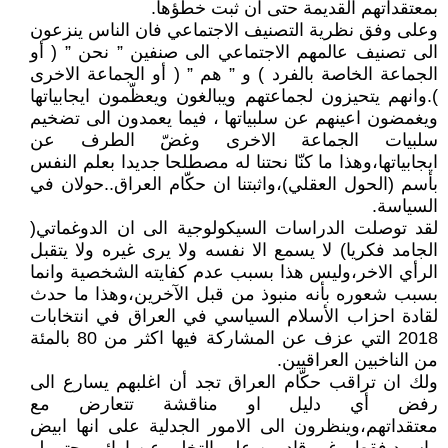
بمعتقداتهم القديمة حتى ان ثبت خطؤها.
وعلى وفق نظرية التصنيف الاجتماعي فان الناس ينزعون
الى تصنيف عالمهم الاجتماعي الى صنفين ” نحن ” ( أو
الجماعة الخاصة بالفرد ) و ” هم ” ( أو الجماعة الاخرى
).وانهم يتحيزون لجماعتهم ويبالغون ويعظّمون ايجابياتها
ويغمضون اعينهم عن سلبياتها ، فيما يعمدون الى تضخيم
سلبيات الجماعة الاخرى وغضّ الطرف عن
ايجابياتها،وهذا ما كنّا نحتنا له مصطلحا جديدا بعلم النفس
بأسم (الحول العقلي)،واثبتنا ان حكّام العراق..حولان في
السياسة.
لقد توصلت الدراسات السيكولوجية الى ان الدوغماتي(
الجامد فكريا) لا يسمع الا نفسه ولا يرى غيره ولا يتقبل
الرأي الاخر،وليس هذا بسبب عدم كفايته الشخصية وانما
بسبب شعوره بأنه منبوذ من قبل الآخرين،وهذا ما حدث
لقادة احزاب الأسلام السياسي في العراق في انتخابات
2018 التي عزف عن المشاركة فيها اكثر من 80 بالمئة
من الناخبين العراقيين.
ولك ان تراقب حكّام العراق تجد أن اغلبهم يسارع الى
رفض أي دليل او مناقشة تتعارض مع
معتقداتهم،وينظرون الى الامور الجدلية على انها ابيض