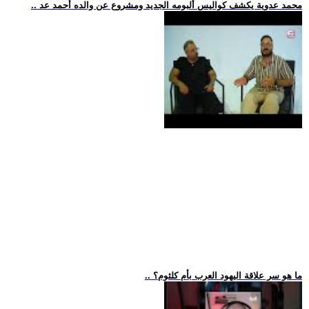
.. محمد عدوية يكشف كواليس ألبومه الجديد ومشروع عن والده أحمد عد
.. ما هو سر علاقة اليهود العرب بأم كلثوم؟