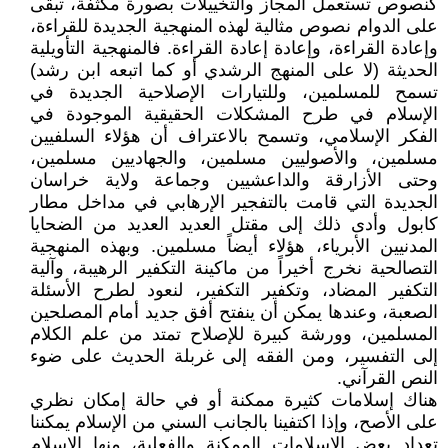
كنصوص تستعمل المجاز والتخييلات بصورة مكثفة، تبقى
على الدوام نصوص مثالية لهذه المنهجية الجديدة للقراءة،
وإعادة القراءة، وإعادة إعادة القراءة. فالمنهجية التأويلية
الحديثة (لا على المنهج الرشدي أو كما اتبعه ابن رشد)
تسمح للمسلمين، وللتيارات الإصلاحية الجديدة في
الإسلام في طرح المشكلات الحقيقية الموجودة في
الفكر الإسلامي، وتسمح بالاعتراف أن هؤلاء السلفيين
مسلمين، والأصوليين مسلمين، والجهاديين مسلمين،
وحتى الأزارقة والداعشيين وجماعة ولاية خراسان
الجديدة التي قامت بالتفجير الإرهابي في مداخل مطار
كابول وأدى ذلك إلى مقتل العديد العديد من الضحايا
المدنيين الأبرياء، هؤلاء أيضاً مسلمين. وبهذه المنهجية
التصالحية نخرج أخيراً من ماكينة التكفير الرهيبة، وآلية
التكفير المضاد، وتكفير التكفير، لنعود لطرح الأسئلة
الصعبة، وعندها يمكن أن ينفتح أفق جديد أمام المصلحين
المسلمين، وورشة كبيرة للإصلاح تمتد من علم الكلام
إلى التفسير، ومن الفقه إلى غربلة الحديث على ضوء
النص القرآني.
هناك إسلامات كثيرة ممكنة أو في حالة إمكان نظري
على الأصح، وإذا اكتفينا بالجانب السني من الإسلام يمكننا
تعداد بعض الإسلامات الممكنة والفعلية، منها الاسلام