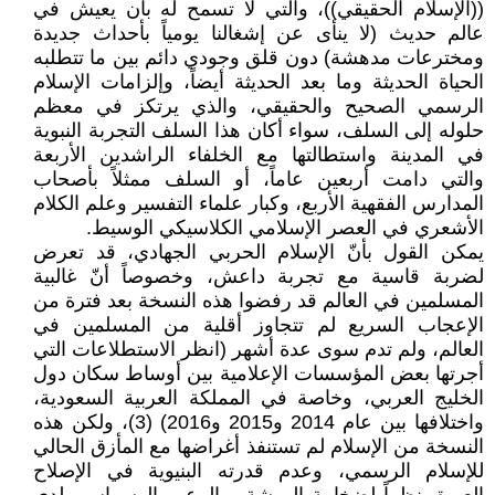
((الإسلام الحقيقي))، والتي لا تسمح له بأن يعيش في
عالم حديث (لا ينأى عن إشغالنا يومياً بأحداث جديدة
ومخترعات مدهشة) دون قلق وجودي دائم بين ما تتطلبه
الحياة الحديثة وما بعد الحديثة أيضاً، وإلزامات الإسلام
الرسمي الصحيح والحقيقي، والذي يرتكز في معظم
حلوله إلى السلف، سواء أكان هذا السلف التجربة النبوية
في المدينة واستطالتها مع الخلفاء الراشدين الأربعة
والتي دامت أربعين عاماً، أو السلف ممثلاً بأصحاب
المدارس الفقهية الأربع، وكبار علماء التفسير وعلم الكلام
الأشعري في العصر الإسلامي الكلاسيكي الوسيط.
يمكن القول بأنّ الإسلام الحربي الجهادي، قد تعرض
لضربة قاسية مع تجربة داعش، وخصوصاً أنّ غالبية
المسلمين في العالم قد رفضوا هذه النسخة بعد فترة من
الإعجاب السريع لم تتجاوز أقلية من المسلمين في
العالم، ولم تدم سوى عدة أشهر (انظر الاستطلاعات التي
أجرتها بعض المؤسسات الإعلامية بين أوساط سكان دول
الخليج العربي، وخاصة في المملكة العربية السعودية،
واختلافها بين عام 2014 و2015 و2016) (3)، ولكن هذه
النسخة من الإسلام لم تستنفذ أغراضها مع المأزق الحالي
للإسلام الرسمي، وعدم قدرته البنيوية في الإصلاح