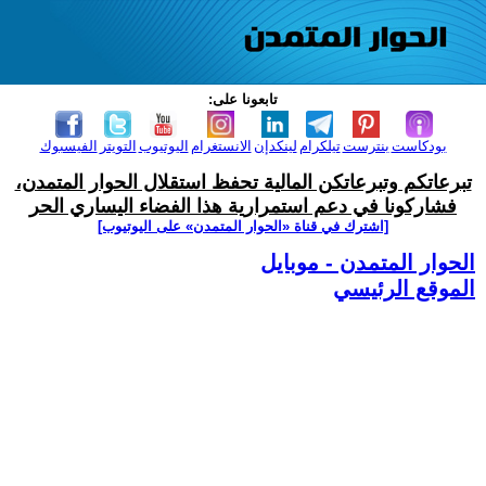
تابعونا على:
بودكاست
بنترست
تيلكرام
لينكدإن
الانستغرام
اليوتيوب
التويتر
الفيسبوك
تبرعاتكم وتبرعاتكن المالية تحفظ استقلال الحوار المتمدن،
فشاركونا في دعم استمرارية هذا الفضاء اليساري الحر
[اشترك في قناة ‫«الحوار المتمدن» على اليوتيوب]
الحوار المتمدن - موبايل
الموقع الرئيسي