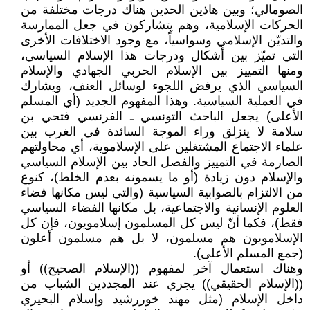
الصومالي؛ وبين هاذين الحدين هناك درجات مختلفة من
الحركات الإسلامية، وهم يتشاركون في جعل الممارسة
والتديّن الإسلامي وسواسياً، مع وجود الاختلافات الأخرى
التي تميّز بين أشكال ودرجات هذا الإسلام السياسي،
ومنها التمييز بين الإسلام الحربي الجهادي والإسلام
السياسي الذي يرفض اللجوء لوسائل العنف، ويشارك
في العملية السياسية. وهذا المفهوم الجديد (أي المسلم
الأعلى) يجعل الباحث التونسي ـ الفرنسي فتحي بن
سلامة لا ينزلق وراء الموجة السائدة في الغرب بين
علماء الاجتماع المشتغلين على الإسلاموية، أي محاولتهم
الصارمة في التمييز والفصل الحاد بين الإسلام السياسي
والإسلام دون زيادة (أو ما يسمونه بعدم الخلط)، كنوع
من الالتزام بالصوابية السياسية (والتي ليس مكانها فضاء
العلوم الإنسانية والاجتماعية، بل مكانها الفضاء السياسي
فقط)، فكما أنّ ليس كل المسلمون إسلامويون، فإن كل
الإسلامويون هم مسلمون، لا بل هم مسلمون أعلون
(جمع المسلم الأعلى).
وهناك استعمال آخر لمفهوم ((الإسلام الصحيح)) أو
((الإسلام الحقيقي)) يجري عند المجددين الشباب من
داخل الإسلام (مثل مهند خوررشيد وإسلام البحيري