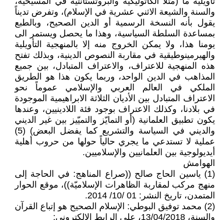
تأويلية ما (مثلاً الكاثوليكية والبروتستانتية في المسيحية،
والسنة والشيعة الاثني عشرية في الإسلام)، وتفرض تديناً
يقول بأنه النسخة الرسمية أو الدين الصحيح، وبالطبع
بمساعدة السلطة السياسية، وهذا ما يحصل ويستمر الى
يومنا هذا، ولا يمكن الخروج منه إلا بالمنهجية التأويلية
والهيرمينوطيقية في مقاربة النصوص الدينية، وبذلك تفتح
هذه المنهجية للاعتراف، والاعتراف المتبادل، بين جميع
المذاهب في الدين الواحد، وربما يكون هذا هو الطريق
الملكي في العالم العربي والإسلامي عموماً نحو
الاعتراف المتبادل بين الأديان الثلاثة الابراهيمية الموجودة
في بلادنا، وكذلك الاعتراف بوجود فئة اللادينيين، وعندها
يكون تطبيق العلمانية (أو التمايّز والتميّيز بين غير الديني
والديني في السياسة والتشريع كما يفضل البعض) (5)
عملية لا تستدعي ما يجري حالياً حولها من حروب أهلية
أيديولوجية بين العلمانيين والإسلاميين.
الهوامش
(1) ياسين الحاج صالح ((صراع المناهج: في الحاجة إلى
منهج مركب لمقاربة الظاهرات الإسلاميّة))، موقع الحوار
المتمدن، تاريخ النشر: 01 /10/ 2014.
(2) محمد توفيق البوطي: الإسلام الصحيح هو إتباع القرآن
والسنة، 13/04/2018، على الرابط الالكتروني: