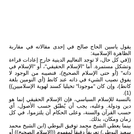
يقول ياسين الحاج صالح في إحدى مقالاته في مقاربة
الظاهرة الإسلامية:
((في كل حال، لا توجد التعاليم الدينية خارج إعادات قراءة
وتشكل مستمرة. أما "الإسلام الحقيقي"، أو "الإسلام في
ذاته" (أو حتى الإسلام الصحيح)، فنصيبه من الوجود لا
يفوق نصيب الشيء في ذاته عند كانط (أي النومين بلغة
كانط)، وإن كان "موجودا" تخيليا كسند لهوية الإسلاميين))
(1).
بالنسبة للإسلام السياسي، فإن الإسلام الحقيقي إنما هو
دين ودولة. وعليه، يجب أن يُطبّق حسب الأصول، أي
حسب القرآن والسنة، وعلى الحكام أن يلتزموا، في كل
زمان ومكان، بذلك.
بينما يعطي الشيخ محمد توفيق البوطي (ابن الشيخ محمد
سعيد البوطي) تعريفاً دقيقاً لمفهوم ((الإسلام الصحيح)) أو