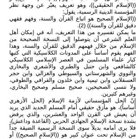
((الإسلام الحقيقي))، وهو تعريف يعبّر عن وجهة نظر
المؤسسة الدينية الرسمية، يقول:
((الإسلام الصحيح هو اتباع القرآن والسنة، وفهم فقهي
دقيق للقرآن والسنة)) (2).
ما يمكن تفسيره من هذا التعريف، أنه في إمكان أهل
العلم الشرعي أن يتوصلوا إلى النسخة الصحيحة من
الإسلام من خلال فهمهم الدقيق للقرآن والسنة، وهذا
الفهم يقوم أساساً على المدونات الكلاسيكية التي كتبها
كبار علماء المسلمين في العصر الإسلامي الكلاسيكي
كالشافعي وابن حنبل والطبري والأشعري والبخاري
والنووي والشهرستاني والسيوطي والغزالي وابن حجر
العسقلاني وابن تيمية وابن خلدون والقرافي والطوفي،
ولا ننسى الصحيحين، صحيح مسلم وصحيح البخاري،
وغيرهم كثيرين.
إنّ الحل المؤسساتي لأزمة الإسلام (الحل الأزهري
أساساً)، هو مأزق حقيقي أمام المسلم الجديد الذي يريد
أن يعيش في القرن الواحد والعشرين، والذي يرفض
بشدة نسخة الإسلام الجهادي الحربي (القاعدة وداعش)،
فلا يرى أمامه بديلاً سوى النسخة الرسمية الضيقة جداً
من الإسلام تحت عنوان كبير هو ((الإسلام الصحيح)) أو