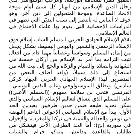
العميق نظراً لضخامة الورشة، والرعب الوسواسي لدى
رجال الدين الإسلامي من انهيار كل شيئ أمام موجة
الالحاد الصاعدة، وموجة المتحولين إلى دين آخر، وهو
خوف لا أساس له بالنظر إلى نسب التديّن التي تظهر في
الدراسات الإحصائية التي يقوم بها علماء الاجتماع في
العالم الإسلامي.
يقدّم الإسلام الجهادي الحربي للمسلم الشاب إسلام فوق
الإسلام الرسمي والشعبي واليومي البسيط، بشكل يجعل
من إيمان المسلم وسواسياً وعصابياً مهما قام من أفعال
تثبت التزامه بما أمر به الإسلام من أركان خمسة هي
الشهادة والصلاة والصيام والزكاة والحج إلى بيت الله من
استطاع إلى ذلك سبيلاً، (ولقد أضاف البعض من
المنظرين لهذا الإسلام الجهادي الحربي الجهاد كركن
سادس). ويطلق السوسيولوجي وعالم النفس التونسي ـ
الفرنسي فتحي بن سلامة مفهوم ((المسلم الأعلى))
على المسلم الذي ينساق لتعاليم الإسلام السياسي والذي
يمكن تحديد طيفه ضمن حدين طرفيين بعيدين، الحد
الأول، يبدأ مع الإسلام السياسي الإخواني الناعم (النهضة
في تونس والعدالة والتنمية في تركيا والمغرب، والإخوان
في سورية إلخ)؛ أما الحد الطرفي الآخر فيتشكل من
طالبان والقاعدة وداعش وبوكو حرام والشباب