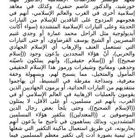
خورشيد، والدكتور عاصم حنفي)، وكذلك في معاهد
إسلامية أخرى في الغرب والعالم الإسلامي، أنهم في
هجومهم المزدوج على الناقدين للإسلام من التيارات
الحديثة وعلى التيارات الإسلامية المتشددة (سواء أكانت
أيديولوجية مثل الراحل محمد عمارة أو وجدي غنيم
المصريين أو الشيخ يوسف القرضاوي، أو حتى التيارات
التي تستعمل العنف والإرهاب أي الإسلام الجهادي
والحربي)، أنّ هؤلاء المجددين يدّعون وجود ((إسلام
صحيح)) أو ((إسلام حقيقي))، وأنهم يملكون ناصيّته
وحدهم، ومفاتيح وشيفرات ورموز هذا الإسلام الحقيقي
المأمول والمتخيل، مما يسمح لهم، وبسهولة وخفة
معرفية، وسذاجة مفرطة في التبسيط، أن يهاجموا
منتقديهم من التيارات الحداثية، أو يرمون الجهاديين الذين
يقومون بالعمليات الإرهابية في العالم الإسلامي أو في
الغرب، بأنهم غير مسلمين، أو على الأقل، لا يمثلون
((الإسلام الصحيح))، وحتى يلجأ بعض رجال الدين
الموصوفين بـ ((المعتدلين)) بتكفير هؤلاء المسلمين
المتشددين، وبذلك يساهمون في تأجيج ما يدّعون أنهم
يحاربونه، عن طريق استعمال ماكينة التكفير التي شغلّها
ابن تيمية بصورة أدت إلى تكفير معظم المسلمين فيما