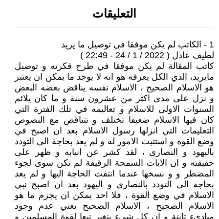
التعليقات
1 - الكاتب لم يكن موفقا في توصيل ما يريد
لطيف عادل ( 2022 / 1 / 24 - 22:49 )
كاتب المقالة لم يكن موفقا في طرح فكرته و توصيل
مايريد، الذي الكل يعرفه هو انه لا يوجد ما يمكن ان يعتبر
هو الاسلام الصحيح ، الاسلام نفسه يناقض بعضه البعض
و نزل على مدى اكثر من عشرون سنة و ما كان يلائم
السنوات الاولى للاسلام و تعاليمه في تلك الفترة التي
كان فيها الاسلام ضعيفا تختلف و تتناقض مع النصوص
التعليمات التي انزلها رسول الاسلام بعد ان اصبح في
وضع القوة و استتبت الامور له و لم يعد بحاجة الى التودد
باليهود و النصارى ، لقد كشر عن انيابه و ظهر على
حقيقته و ان الايات السمحة الرقيقة لم تكن سوى لجوء
المضطر و و نسخها عندما انتفت الحاجة اليها و لم يعد
بحاجة الى التودد بالنصارى و اليهود بعد ان اصبح نبي
الاسلام في وضع القوة ، فلا احد يمكن ان يجزم ما هو
الاسلام الصحيح ، الاسلام الصحيح يعني عدم وجود
مباديء ثابتة و ان كل شيء يتغير تبعا لقوة المسلمين و