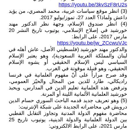
https://youtu.be/3kvSzF8rU2s
(3) انظر موقع سياسات عربية، محمد المصري، من يؤيد
داعش ولماذا؟ العدد 27، تموز/يوليو 2017.
(4) انظر صندوق الإسلام، وجهة نظر الدكتور مهند
خورشيد في إصلاح الإسلامي، يوتيوب تاريخ النشر 20
مارس 2017، على الرابط:
https://youtu.be/jw_ZCcwuVJc
والدكتور مهند خورشيد (فلسطيني الأصل، عاش أهله في
لبنان والمملكة العربية السعودية)، وهو يعتبر الإسلام
السياسي ليس الإسلام الحقيقي أو يشوه الإسلام
الحقيقي، وهو قنبلة موقوتة في الغرب.
وقد صرح مراراً على أنّ مفهوم العلمانية في فرنسا
راديكالي، طارد للدين من المجال والحيّز العمومي،
وترفض هذه العلمانية تعليم الدين في المدارس، ويحبذ
خورشيد العلمانية الألمانية اللينة أو المرنة.
(5) وهو تعريف جديد قدمه الباحث السوري حسام الدين
درويش في محاضراته الجديدة على شبكة الإنترنيت:
محاضرة مفهوم الدولة المدنية وتجاوز التقابل القطبي
بين الدولة العلمانية والدولة الدينية، يوتيوب تاريخ 25
مارس 2021، على الرابط الالكتروني: