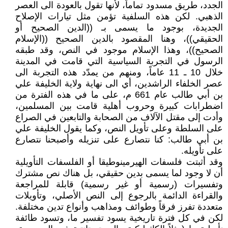
الجدد، طريق مسدود تماماً، لأنها تقول بالعودة الى العصر
الذهبي. لكن هذه السلفية تؤمن مثل تيارات الإصلاح
الجديدة، بوجود ما يسمى بـ ((الدين الصحيح أو
الحقيقي))، وهنا المقصود بالدين الصحيح ((الإسلام
الصحيح))، وهذا الإسلام موجود في النص، وقد طبقه
الرسول في التجربة السياسية التي قامت في المدينة
خلال 10 ـ 11 عاماً، ومنهم من يمدّد هذه التجربة الى
عصر الخلفاء الراشدين، أي الى نهاية ولاية الخليفة علي
بن أبي طالب عام 661 م، على ما في هذه الفترة من
اضطرابات كبيرة وحروب أهلية قامت بين المسلمين،
وأدت إلى مقتل الآلاف من الصحابة والتابعين في الصراع
على السلطة وعلى تأويل النص، وكما يقول الخليفة علي
بن أبي طالب: كنا نتصارع على تنزيله وأصبحنا نتصارع
على تأويله.
وقد أثبتت فلسفات الهيرمينوطيقا أو الفلسفات التأويلية
أن لا وجود لما يسمى بدين حقيقي، بل هناك نص مشترك
وتفسيرات (رسمية أو غير رسمية) قابلة للمراجعة
والقراءة الدائمة بالرجوع إلى النص الأصلي، وتأويلات
متعددة تفرز فرقاً وطوائف ومذاهب وأنواع تدين مختلفة.
لكن في كل فترة تاريخية يسود تفسير ما، وتسود طائفة