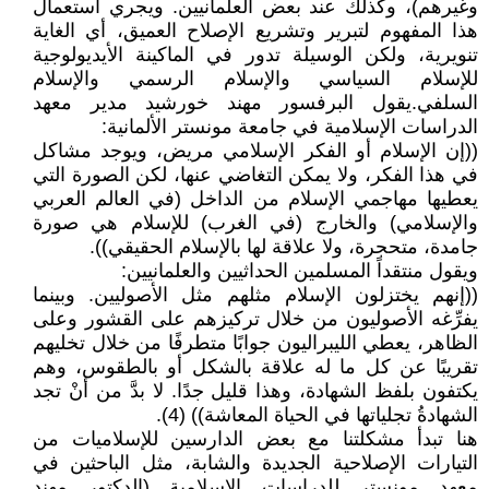
وغيرهم)، وكذلك عند بعض العلمانيين. ويجري استعمال
هذا المفهوم لتبرير وتشريع الإصلاح العميق، أي الغاية
تنويرية، ولكن الوسيلة تدور في الماكينة الأيديولوجية
للإسلام السياسي والإسلام الرسمي والإسلام
السلفي.يقول البرفسور مهند خورشيد مدير معهد
الدراسات الإسلامية في جامعة مونستر الألمانية:
((إن الإسلام أو الفكر الإسلامي مريض، ويوجد مشاكل
في هذا الفكر، ولا يمكن التغاضي عنها، لكن الصورة التي
يعطيها مهاجمي الإسلام من الداخل (في العالم العربي
والإسلامي) والخارج (في الغرب) للإسلام هي صورة
جامدة، متحجرة، ولا علاقة لها بالإسلام الحقيقي)).
ويقول منتقداً المسلمين الحداثيين والعلمانيين:
((إنهم يختزلون الإسلام مثلهم مثل الأصوليين. وبينما
يفرِّغه الأصوليون من خلال تركيزهم على القشور وعلى
الظاهر، يعطي الليبراليون جوابًا متطرفًا من خلال تخليهم
تقريبًا عن كل ما له علاقة بالشكل أو بالطقوس، وهم
يكتفون بلفظ الشهادة، وهذا قليل جدًا. لا بدَّ من أنْ تجد
الشهادةُ تجلياتها في الحياة المعاشة)) (4).
هنا تبدأ مشكلتنا مع بعض الدارسين للإسلاميات من
التيارات الإصلاحية الجديدة والشابة، مثل الباحثين في
معهد مونستر للدراسات الإسلامية (الدكتور مهند