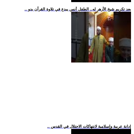
.. بعد تكريم شيخ الأزهر له.. الطفل أنس يبدع في تلاوة القرآن بدو
.. إدانة عربية وإسلامية لانتهاكات الاحتلال في القدس