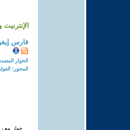
الإنترنيت 
فارس إيغو
الحوار المتمدن-العدد: 6713 - 20
المحور: العول