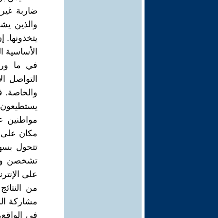
ضاربة غير 
والذين يشك
يتخذونها. 
الأساسية ال
في ما ورا
التواصل ا
والخاصة. ف
يستطيعون 
مواطنين عن
مكان على 
تتحول بسه
تشخصن وفق
على الإنترنيت (6)، أو حركة وأنا أيضاً النتية (6)، هما من
من النتائج
مشاركة الم
في الواقع