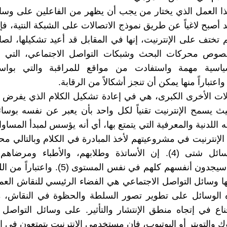
ذا العمل الذي يختار من يجب أن يظهر من الفاعلين على وسائ
د أصبح لاغياً عن طريق نموذج الاتصالات على الشبكة النتية، ف
م تختف على الإنترنيت، إنها في المقابل قد أعيد تشكيلها، لصا
خصوص محركات البحث وشبكات التواصل الاجتماعي، التي 
سية مهمة واستفادت من مواقع للمراقبة والتي بواسط
اعتباراً منها يمكن أن تنجز أشكالاً من الرقابة.
ات الأخرى الكبرى، هي في إعادة تشكيل الكلام الذي يفرض 
 يسمح الإنترنيت تقنياً لكل واحد بأن يعبر عن نفسه بوسا
ه اللدنية والمعرفية التي يتمتع بها، أي أنه يؤسس لمبدأ المساوا
إنترنيت في مشروعيتهم لأخذ المبادرة في الكلام وبالتالي محا
آراءهم بوسائل شتى (4). إن الأساتذة وطلابهم، والأطباء ومرضا
والمبتدأين سيجدون أنفسهم كلهم في نفس المستوى (
 وسائل التواصل الاجتماعي هي الفضاء الرئيسي للنقاش الع
الوسائل على تطوير تصور السلطة والحظوة في النقاش،
قناع في إتجاه منطق الإنتشار والتأثير. على وسائل التواصل 
 والتويتر أو اليوتيوب، فإن مستخدمي الإنترنيت يتمتعون في ال