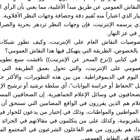
نقاش العمومي عن طريق مبدأ الأغلبية، مما يعني بأن الرأي الع
ر الذي اعتباراً منه تُقيم دقة وحصافة وجهات النظر الأقلاوية.
ذي يرسمه الإنترنيت، فإن وجهات النظر تزدهر بحرية والصر
 في عز النهار.
صيات النقاش العام على الإنترنيت، وكيف تطور شبكات
 بالخصوص، الطريقة التي يتهيكل فيها هذا النقاش العمومي؟
ر: في كتابي ((نزع السحر عن الإنترنيت)) ناقشت سبع تطوي
عمومي على الإنترنيت، والتي تحول بعمق الطريقة التي ن
اليوم في الديموقراطية. من بين هذه التطويرات، والأكثر 
ل "الحفاظ أو حراسة البوابات"، أي سلطة ترشيد أو ترشيح الإع
الصحافيون في وسائل الإعلام الجماهيرية. إن الصحافيين الم
لام هم الذين يقررون في الواقع المضامين التي تستحق أن 
ا المواطنين والمواطنات، وذلك في إختيار من يدعون للحوار ف
التلفزيونية، وكذلك على من يتكلمون في مقالاتهم في الجرائد 
ذا، هم يقررون من هم الفاعلون الشرعيون في المجتمع المد
كلام في النقاش العمومي.