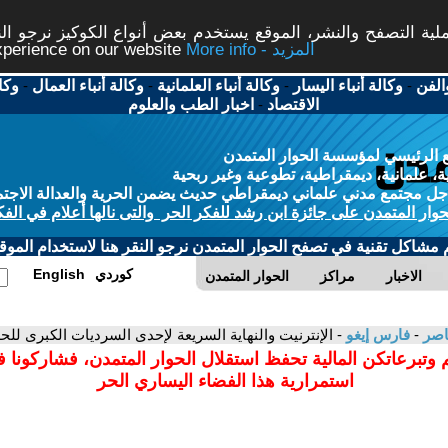
ة التصفح والنشر، الموقع يستخدم بعض أنواع الكوكيز نرجو النق
More info - المزيد
experience on our website
الفن
-
وكالة أنباء اليسار
-
وكالة أنباء العلمانية
-
وكالة أنباء العمال
-
وكا
الاقتصاد
-
اخبار الطب والعلوم
 الرئيسي لمؤسسة الحوار المتمدن
، علمانية، ديمقراطية، تطوعية وغير ربحية
ل مجتمع مدني علماني ديمقراطي حديث يضمن الحرية والعدالة الاجتم
حوار المتمدن على جائزة ابن رشد للفكر الحر والتى نالها أعلام في الفك
م مشاكل تقنية في تصفح الحوار المتمدن نرجو النقر هنا لاستخدام الموقع
كوردي
English
الاخبار
مراكز
الحوار المتمدن
عاصر
-
فارس إيغو
- الإنترنيت والنهاية السريعة لإحدى السرديات الكبرى للحد
 وتبرعاتكن المالية تحفظ استقلال الحوار المتمدن، فشاركونا 
استمرارية هذا الفضاء اليساري الحر