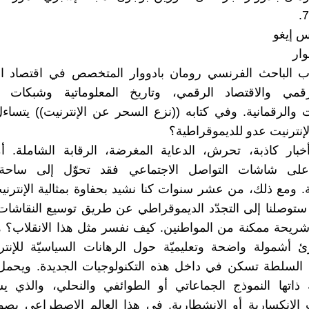
س إيغو
ار
ب الباحث الفرنسي رومان بادووار المتخصص في اقتصاد ال
قمي والاقتصاد الرقمي، وتاريخ المعلوماتية وشبكات ال
 والرقمانية. وفي كتابه ((نزع السحر عن الإنترنيت)) يتساء
إنترنيت عدو للديموقراطية؟
بار كاذبة، تحرش، الدعاية المغرضة، الرقابة الشاملة. أم
على شاشات التواصل الاجتماعي فقد تحوّل إلى ساحة
ة. ومع ذلك، من عشر سنوات كنا نشيد بحفاوة بمثالية الإنترنيت
ي ستوصلنا إلى التجدّد الديموقراطي عن طريق توسيع النقاشات
ريحة ممكنة من المواطنين. كيف نفسر مثل هذا الانقلاب؟ ه
رئ أشمولة واضحة وتعليميّة حول الرهانات السياسيّة للإنترن
 السلطة تسكن في داخل هذه التكنولوجيات الجديدة. ويحمل 
ه ذاتها النموذج الجماعاتي أو الطوائفي والنحلي، والذي 
 الانكسارية أو الانشطارية. في هذا العالم الاصطراعي بصو