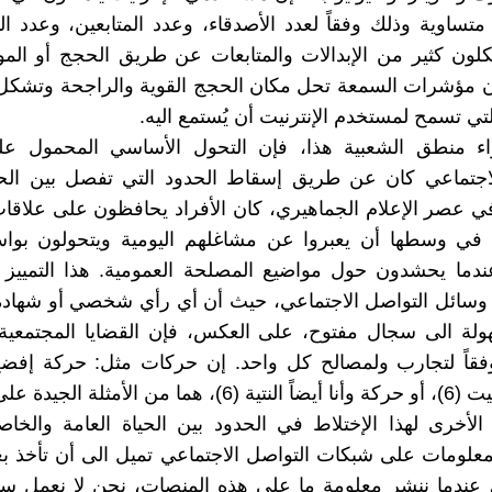
متساوية وذلك وفقاً لعدد الأصدقاء، وعدد المتابعين، وعدد ا
لون كثير من الإبدالات والمتابعات عن طريق الحجج أو الم
إن مؤشرات السمعة تحل مكان الحجج القوية والراجحة وتشكل
تي تسمح لمستخدم الإنترنيت أن يُستمع اليه.
ء منطق الشعبية هذا، فإن التحول الأساسي المحمول ع
لاجتماعي كان عن طريق إسقاط الحدود التي تفصل بين الحيا
ي عصر الإعلام الجماهيري، كان الأفراد يحافظون على علاق
في وسطها أن يعبروا عن مشاغلهم اليومية ويتحولون بواس
دما يحشدون حول مواضيع المصلحة العمومية. هذا التمييز ل
وسائل التواصل الاجتماعي، حيث أن أي رأي شخصي أو شهادة
ولة الى سجال مفتوح، على العكس، فإن القضايا المجتمعية
اً لتجارب ولمصالح كل واحد. إن حركات مثل: حركة إفضح 
 الأمثلة الجيدة على ذلك.
 الأخرى لهذا الإختلاط في الحدود بين الحياة العامة والخا
علومات على شبكات التواصل الاجتماعي تميل الى أن تأخذ بعداً 
، عندما ننشر معلومة ما على هذه المنصات، نحن لا نعمل س