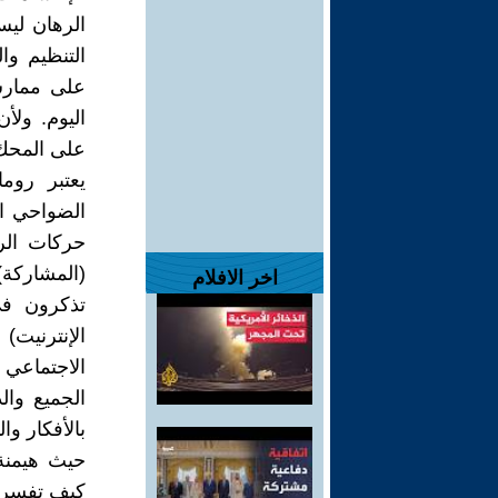
الرهان ليس
التنظيم وا
على ممارس
اليوم. ولأ
على المحك
يعتبر روم
الضواحي ال
حركات الر
(المشاركة)،
اخر الافلام
تذكرون في
الاجتماعي ك
الجميع وال
بالأفكار وا
حيث هيمنة 
كيف تفسرو