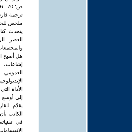
ص: 70 ـ 76.
ترجمة فار
ملخص للحو
يتحدث كتا
العصر الر
والمجتمعات
هل أصبح ال
إشاعات، أخ
العمومي 
الإيديولوجي
الأداة الت
إلى أوسع ش
يقدّم للقا
الكاتب بأن
في تقنيات
الإنقسامات