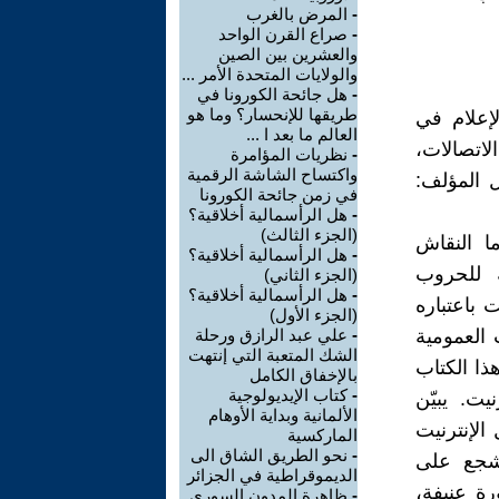
-
المرض بالغرب
-
صراع القرن الواحد
والعشرين بين الصين
والولايات المتحدة الأمر ...
-
هل جائحة الكورونا في
طريقها للإنحسار؟ وما هو
إعلام في
العالم ما بعد ا ...
اتصالات،
-
نظريات المؤامرة
واكتساح الشاشة الرقمية
ل المؤلف:
في زمن جائحة الكورونا
-
هل الرأسمالية أخلاقية؟
(الجزء الثالث)
ا النقاش
-
هل الرأسمالية أخلاقية؟
 للحروب
(الجزء الثاني)
-
هل الرأسمالية أخلاقية؟
 باعتباره
(الجزء الأول)
 العمومية
-
علي عبد الرازق ورحلة
الشك المتعبة التي إنتهت
ذا الكتاب
بالإخفاق الكامل
-
كتاب الإيديولوجية
يت. يبيّن
الألمانية وبداية الأوهام
الإنترنيت
الماركسية
-
نحو الطريق الشاق الى
يشجع على
الديموقراطية في الجزائر
رة عنيفة،
-
ظاهرة المدون السوري