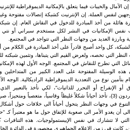
 إن الآمال والخيبات فيما يتعلق بالإمكانية الديموقراطية للإنتر
وجهين لنفس العملة. إن الإنترنيت كشبكة إتصالات مفتوحة وغي
 هائلة من أخذ المبادرة للدخول في النقاش العام. إن شبكة 
 نفس الإمكانيات في النشر لكل مستخدم سبراني أو نتي 
 وبارزة العديد من وجهات النظر التي تتواجد في المجتمع.
شبكة، كل واحد أصبح قادراً على أخذ المبادرة في الكلام من أج
لنظر التي تخصه، ولعرض القيم التي يتبناها، وتثمين شبكته للق
ل التي تطرح للنقاش في المجتمع. الوجه الأول لهذه الإمكانية 
ن هذه الوسيلة المفتوحة على العدد الكبير من المتداخلين و
م بتأمين نوع من التعددية الديموقراطية الراديكالية. الوجه ال
ثاق أو الإنفراج أو التحرر للذاتيات"، لكي نأخذ بالتعبير الذ
دومينيك كاردون (3)، تأخذ أحياناً شكلاً غليظاً وقاسياً، متعصباً ومتحيزاً،
التنوع في وجهات النظر يتحول أحياناً الى خلافات حول أشكال ا
لى أن يغدو الأمر الى صعوبة للإتفاق حول ما هو معتبراً كـ "ح
لتي لا تتشارك في نفس الإيبستمولوجيات. هذه التنافرات كا
 كانت في زمن الإعلام الجماهيري محصورة في الدائرة الخا