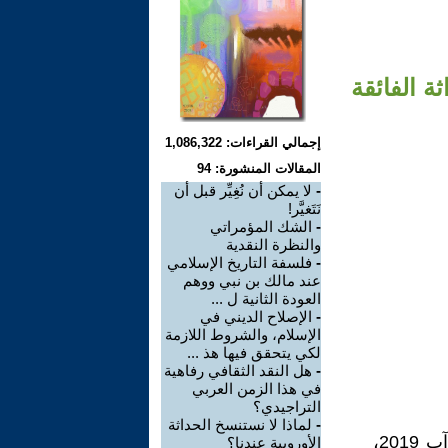
ة الفائقة
إجمالي القراءات: 1,086,322
المقالات المنشورة: 94
-
لا يمكن أن نُغِيِّر قبل أن
نَتَغيَّر!
-
الشك المؤمراتي
والنظرة النقدية
-
فلسفة التاريخ الإسلامي
عند مالك بن نبي ووهم
العودة الثانية ل ...
-
الإصلاح الديني في
الإسلام، والشروط اللازمة
لكي يتحقق فيها هذ ...
-
هل النقد الثقافي رفاهية
في هذا الزمن العربي
التراجيدي؟
-
لماذا لا نستنسخ الحداثة
حوار مع رومان بادووار أجرته آن ـ لورين بوجون، مجلة إسبري، تموز ـ آب 2019،
الأوروبية عندنا؟