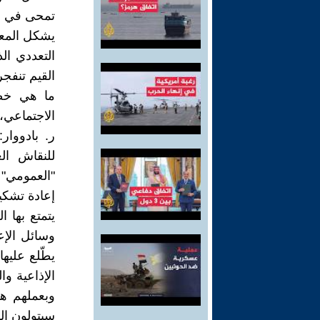
تمحى في ال
يشكل المعيا
التعددي ال
القيم تنفجر
ما هي خصو
الاجتماعي،
ر. بادووا
للنقاش ال
"العمومي" 
إعادة تشكي
يتمتع بها 
وسائل الإع
يطّلع عليه
الإذاعية و
وبعملهم ه
سيتولون ال