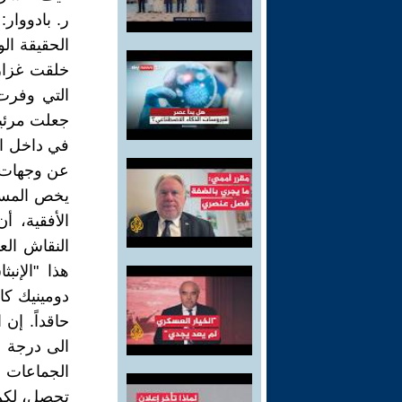
ر. بادووار:
الحقيقة ال
خلقت غزارة
التي وفرت
جعلت مرئية
في داخل ال
عن وجهات ا
يخص المسائ
الأفقية، أ
النقاش العا
هذا "الإنب
حاقداً. إن 
الى درجة ا
الجماعات ا
تحصل، لكن،