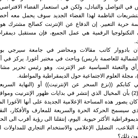
 في التواصل والتبادل، ولكن في استعمار الفضاء الافتراضي
لتشريعات الناظمة لهذا الفضاء الجديد سوف يحمل معه أخطا
ة حرية التعبير. إن الدفاع عن الإنترنت كصالح مشترك هو
ن التكنولوجيا الرقمية هي عمل الجميع، فإن مستقبل ديمقراطيا
.
ان بادووار كاتب مقالات ومحاضر في جامعة سيرجي بون
شمالية للعاصمة باريس) وباحث في مختبر أغورا. يركز في أ
أي والتعبئة السياسية عبر الإنترنت. وهو رئيس تحرير مشا
 مجلة العلوم الاجتماعية حول الديمقراطية والمواطنة.
 كتابكم ((نزع السحر عن الإنترنيت)) أو (النهاية السريع
الإنترنيت) (2) بأن المخيال الذي إنتشر في بدايات ظهور الإنترنيت ومو
ان يصور هذه المساحة الإعلامية الجديدة على أنها الآغورا الم
ذي سيسمح الحركة الحرة والسريعة للمعارف والأفكار، النق
لديموقراطية الأكثر حيوية. اليوم، إنتقلنا الى رؤية أقرب الى ال
التلاعب، التضليل الإعلامي والاستخدام التجاري للمداولات ال
ن ذلك؟