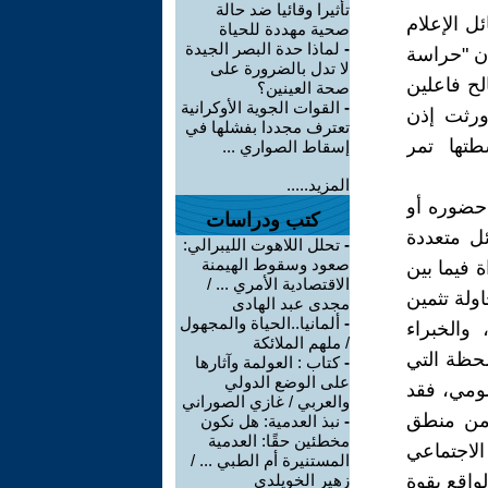
تأثيرا وقائيا ضد حالة
ل الإعلام
صحية مهددة للحياة
-
لماذا حدة البصر الجيدة
إن "حراسة
لا تدل بالضرورة على
لح فاعلين
صحة العينين؟
-
القوات الجوية الأوكرانية
ورثت إذن
تعترف مجددا بفشلها في
تها تمر
إسقاط الصواري ...
المزيد.....
حضوره أو
كتب ودراسات
ئل متعددة
-
تحلل اللاهوت الليبرالي:
صعود وسقوط الهيمنة
ة فيما بين
الاقتصادية الأمري ... /
ولة تثمين
مجدى عبد الهادى
-
ألمانيا..الحياة والمجهول
هم، والخبراء
/ ملهم الملائكة
5). واعتباراً من اللحظة التي
-
كتاب : العولمة وآثارها
على الوضع الدولي
مومي، فقد
والعربي / غازي الصوراني
 من منطق
-
نبذ العدمية: هل نكون
مخطئين حقًا: العدمية
الاجتماعي
المستنيرة أم الطبي ... /
واقع بقوة
زهير الخويلدي