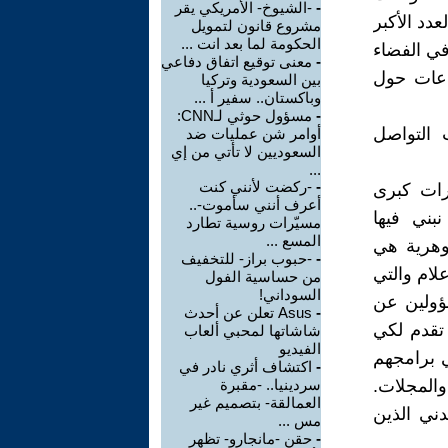
-
-الشيوخ- الأمريكي يقر
دد الأكبر
مشروع قانون لتمويل
الحكومة لما بعد انت ...
 في الفضاء
-
معنى توقيع اتفاق دفاعي
اعات حول
بين السعودية وتركيا
وباكستان.. سفير أ ...
-
مسؤول حوثي لـCNN:
 التواصل
أوامر شن عمليات ضد
السعوديين لا تأتي من إي
...
-
-ركضت لأنني كنت
رات كبرى
أعرف أنني سأموت-..
بني فيها
مسيّرات روسية تطارد
المسع ...
جوهرية هي
-
-حبوب براز- للتخفيف
لام والتي
من حساسية الفول
السوداني!
سؤولين عن
-
Asus تعلن عن أحدث
تقدم لكي
شاشاتها لمحبي ألعاب
الفيديو
ي برامجهم
-
اكتشاف أثري نادر في
والمجلات.
سردينيا.. -مقبرة
العمالقة- بتصميم غير
ني الذين
مس ...
-
حقن -مانجارو- تظهر