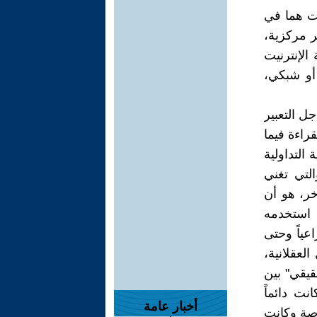
نيت هما في
ر مركزية،
الإنترنيت
أو شبكي،
ل التعبير
راءة فيما
التداولية
التي تغني
آخر، هو أن
ي استخدمه
 صراعياً وحتى
لعقلانية،
قيقي" بين
نت دائماً
أخبار عامة
صة وكانت