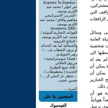
Express To Impress
-
لمشتركين،
عبر لتؤثر / محمد عبد
الكريم يوسف
واقف التي
-
التدريب الاستراتيجي
 الرافعات
مفاهيم وآفاق / محمد عبد
الكريم يوسف
Incoterms 2000
-
لى وسائل
القواعد التجارية الدولية /
محمد عبد الكريم يوسف
ة العامة
-
النتائج الايتيقية
ات شخصية
والجمالية لما بعد الحداثة
أو نزيف الخطاب ف ... /
طتها الى
زهير الخويلدي
-
قضايا جيوستراتيجية /
م يعد له
مرزوق الحلالي
 يمكن أن
-
ثلاثة صيغ للنظرية
الجديدة ( مخطوطات )
 يمكن أن
....تنتظر دار النشر ال ... /
الخنازير
حسين عجيب
المزيد.....
صة هو، أن
المعجبين بنا على
هوياتياً.
الفيسبوك
وى ترحيل