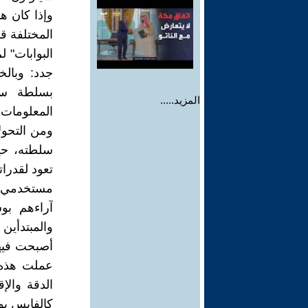
وإذا كان ه
المختلفة ق
البوابات" ل
جدد: وبال
بسلطة سيا
المزيد.....
المعلومات و
ومن التحول
سلطته، حيث
تعود لقدرات
مستخدمي ال
أصبحت فيها
عملت هذه 
الدقة والإ
كالفايس بوك