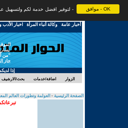
موافق - OK
لتوفير افضل خدمة لكم ولتسهيل عملي
أخبار عامة
-
وكالة أنباء المرأة
-
اخبار الأدب و
الموقع
يسارية
"من أج
حاز ال
إذا لديك
الزوار
اضافة/خدمات
بحث/الارشيف
الصفحة الرئيسية
-
العولمة وتطورات العالم الم
تبرعاتكم