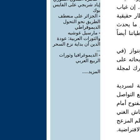
إياد شربجي على الفايس
. إن غياب
بوك
ر حقيقية
-
الجزائر على منعطف
الطريق نحو التحول
 ما يحدث
الديموقراطي
تنا أيضاً
-
مارسيل غوشيه
والثورات العربية: عودة
الدين أن بداية نزع السحر
...
تواز (في
-
الديموغرافيا وثورات
بحاثه على
الربيع العربي
رك لمجلة
المزيد.....
ة لسردية
اقع التواصل
فتوح أمام
اش الغني
حلم المزعج
افتراضية.