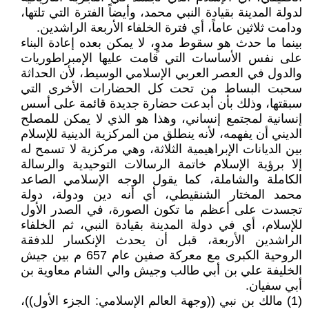
لدولة المدينة بقيادة النبي محمد، وأيضاً الفترة التي تلتها،
ودامت ثلاثين عاماً، أي فترة الخلفاء الأربعة الراشدين.
بينما ما حدث هو سقوط مدوٍ، لا يمكن بعده إعادة البناء
على نفس الأساسات التي قامت عليها الإمبراطوريات
والدول في العصر العربي الإسلامي الوسيط، لأن الحداثة
سحبت البساط من تحت كل الحضارات الأخرى التي
سبقتها، وذلك بأن أبدعت حضارة جديدة قائمة على أسس
إنسانية لمجتمع إنساني، وهذا هو الذي لا يمكن للمصلح
الديني أن يفهمه، لأنه ينطلق من المركزية الدينية للإسلام
بين الديانات الإبراهيمية الثلاثة، وهي مركزية لا تسمح له
إلا برؤية الإسلام خاتمة الرسالات التوحيدية والرسالة
الكاملة والشاملة، كما يقول الوجه الإسلامي الصاعد
محمد المختار الشنقيطي، أي أنه دين ودولة، دولة
تجسدت على أعظم ما تكون الصورة، في الصدر الأول
للإسلام، أي في دولة المدينة بقيادة النبي، ثم الخلفاء
الراشدين الأربعة، قبل أن يحدث الإنكسار للدفقة
الروحية الكبرى مع معركة صفين عام 657 م بين جيش
الخليفة علي بن أبي طالب وجيش والي الشام معاوية بن
أبي سفيان.
(1) مالك بن نبي ((وجهة العالم الإسلامي: الجزء الأول))،