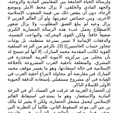
ولرسالة الحياة الجامعة بين المقاييس المادية والروحية،
والجهد المادي والخلقي، لا يزال محط الأمل وموضع
الرجاء، دون أن ينقص ذلك من قيمة الشعوب الإسلامية
الأخرى، ومن خصائص عبقريتها، ولو أن العالم العربي لا
يزال وعيه لم يبلغ العمق المطلوب، ولا يزال شعور
الاضطلاع بحمل عبء هذه الرسالة الحضارية الكبرى
ضعيفاً خافتاً. ولكن القوى المحركة، والبواعث النفسية،
والدفقات الإيمانية لا تسير بسرعة منتظمة، بل بوثبات
تتجاوز حساب الحاسبين)) (3). بالرغم من النزعة السلفية
القوية لكاتب المقدمة محمد المبارك، إلا أنها لم تسمح له
بأن يتخلى من مركزيته الأموية العربية المتجذرة في
المشرق، والمتعلقة بأحقية العرب المشروعة بالخلافة
الإسلامية في حالة استعادتها، وهو ما يفسر موقف محمد
المبارك في معارضة أي محاولة لانتزاع أحقية العرب في
القيادة في أي مشروع مستقبلي بإستعادة الدفقة الحيوية
الأولى للإسلام الباكر.
إن الحضارة الغربية قد غرقت في الفساد، أي في النزعة
المادية والاستعمار، وهو ما يستدعي استيقاظ العالم
الإسلامي ليحمل مشعل الحضارة، ولكن لا يشير لنا مالك
بن نبي الى موعد السقوط الثاني، طالما أن النظرية التي
يعتقد فيها صاحب الظاهرة القرآنية في فلسفة