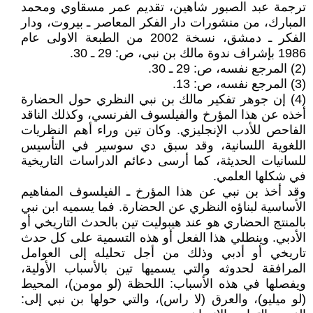
ترجمة عبد الصبور شاهين، تقديم عمر مسقاوي ومحمد
المبارك، من منشورات دار الفكر المعاصر ـ بيروت، ودار
الفكر ـ دمشق، نسخة 2002 من الطبعة الاولى عام
1986 بإشراف ندوة مالك بن نبي، ص: 29 ـ 30.
(2) المرجع نفسه، ص: 29 ـ 30.
(3) المرجع نفسه، ص: 13.
(4) إن جوهر تفكير مالك بن نبي النظري حول الحضارة
أخذه عن هذا المؤرخ والفيلسوف الفرنسي، وكذلك الناقد
الفاحص للأدب الإنجليزي. وكان تين وراء أهم النظريات
اللغوية اللسانية، وقد سبق دي سوسير في التأسيس
للسانيات الحديثة، كما أرسى دعائم الدراسات التاريخية
في شكلها العلمي.
وقد أخذ بن نبي عن هذا المؤرخ ـ الفيلسوف المفاهيم
الأساسية لبناؤه النظري عن الحضارة. فما يسميه ابن نبي
بالمنتج الحضاري هو عند هيبوليت تين بالحدث التاريخي أو
الأدبي. وينطلي هذا الفعل أو هذه التسمية على كل حدث
تاريخي أو أدبي وذلك من أجل تحليله إلى العوامل
المرافقة لحدوثه والتي يسميها تين بالأسباب الأولية،
ويفصلها في هذه الأسباب: اللحظة (لو مومن)، المحيط
(لو ميليو)، والعرق (لا راس)، والتي حولها بن نبي إلى: