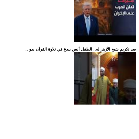
.. بعد تكريم شيخ الأزهر له.. الطفل أنس يبدع في تلاوة القرآن بدو