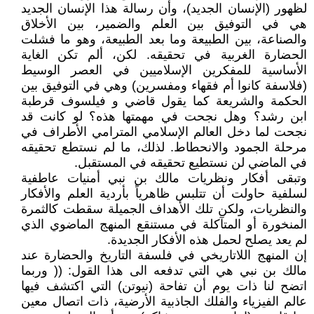
لظهور (الإنسان الجديد)، وأن رسالة هذا الإنسان الجديد
هي في التوفيق بين العلم والضمير، بين الأخلاق
والصناعة، بين الطبيعة وما بعد الطبيعة، وهو ما فشلت
الحضارة الغربية في تحقيقه. لكن، ألم تكن الغاية
الأساسية للمفكرين الإسلاميين في العصر الوسيط
(فلاسفة كانوا أم فقهاء ومفسرين) وهي في التوفيق بين
الحكمة والشريعة كما يقول قاضي و فيلسوف قرطبة
ابن رشد؟ وهل نجحت في مهمتها هذه؟ لو كانت قد
نجحت لما دخل العالم الإسلامي المترامي الأطراف في
مرحلة الجمود والانحطاط. لذلك، ما لم نستطع تحقيقه
في الماضي لن نستطيع تحقيقه في المستقبل.
وتبقى أفكار ونظريات مالك بن نبي أمنيات عاطفية
لسلفية حاولت أن تتلبس ظاهرياً بأردية العلم والأفكار
والنظريات، ولكن تلك الأهداف الجميلة سقطت كالثمرة
المنخورة أو المتآكلة في مستنقع المنهج الماضوي الذي
لم يعد يصلح لحمل هذه الأفكار الجديدة.
إن المنهج اللاتاريخي في فلسفة التاريخ والحضارة عند
مالك بن نبي هي التي تدفعه الى هذا القول: (( وربما
اتضح لنا ذات يوم أن تفاحة (نيوتن) التي اكتشف فيها
عالم الفيزياء والفلك الجاذبية الأرضية، ذات اتصال معين