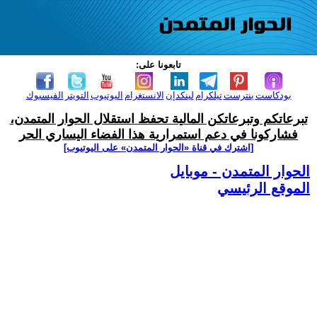
تابعونا على:
بودكاست
بنترست
تيلكرام
لينكدإن
الانستغرام
اليوتيوب
التويتر
الفيسبوك
تبرعاتكم وتبرعاتكن المالية تحفظ استقلال الحوار المتمدن،
فشاركونا في دعم استمرارية هذا الفضاء اليساري الحر
[اشترك في قناة ‫«الحوار المتمدن» على اليوتيوب]
الحوار المتمدن - موبايل
الموقع الرئيسي