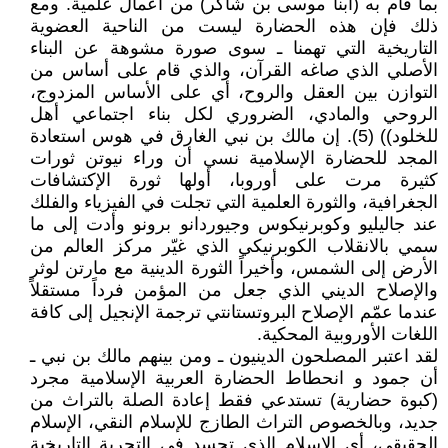
بما قام به (ابنا موسى بن شاكر) من أعمال علمية. ومع
ذلك فإن هذه الحضارة ليست من الناحية العضوية
التاريخية التي تهمنا ـ سوى صورة مشوهة عن البناء
الأصلي الذي صاغه القرآن، والذي قام على أساس من
التوازن بين العقل والروح، أي على الأساس المزدوج،
الروحي والمادي، الضروري لكل بناء اجتماعي أهل
للخلود)) (5). إن مالك بن نبي الغارق في هوس استعادة
المجد للحضارة الإسلامية نسي أن وراء نيوتن ثورات
كثيرة مرت على أوروبا، أولها ثورة الإكتشافات
الجغرافية، والثورة العلمية التي تجلت في الفيزياء والفلك
عند جاليليو وكوبرنيكوس وجيوردانو برونو وأدت إلى ما
سمي بالانقلاب الكوبرنيكي الذي غيّر مركز العالم من
الأرض إلى الشمس، وأخيراً الثورة الدينية مع مارتن لوثر
والإصلاح الديني الذي جعل من المؤمن فرداً مستقلاً
عندما عمّم الإصلاح البروتستانتي ترجمة الإنجيل إلى كافة
اللغات الأوروبية المحكية.
لقد اعتبر المصلحون الدينيون ـ ومن بينهم مالك بن نبي ـ
أن جمود و انحطاط الحضارة العربية الإسلامية مجرد
(كبوة حضارية) تستدعي فقط إعادة الصلة بالتراث من
جديد، وبالخصوص التراث الطازج للإسلام النقي، الإسلام
الحقيقي، أي الإسلام الذي تجسد في التجربة التاريخية