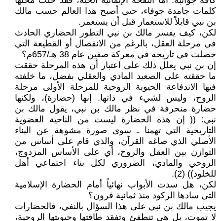
كافة جوانبه. أما النفحة الإيمانية الحيّة، فقد حلت محلها
كلمات جامدة جوفاء، حتى أصبح هذا العالم حسب مالك
بن نبي قابلاً للاستعمار قبل أن يستعمر.
لكن، كيف يفسر مالك بن نبي التطور الحضاري الحادث
في مرحلة العقل، بالرغم من الانفصال أو القطيعة التي
حصلت في تاريخه في معركة صفين عام 38 هـ/657م؟
إن بن نبي يعلل ذلك على اعتبار أن هذه المرحلة حققت
ما حققته على الصعيد المادي والعقلي بفضل، ما خلفته
فيها الاندفاعة الحيوية الروحية للمرحلة الأولى مرحلة
الروح، وليس لشيء في ذاتها. إنها (حضارة)، ولكنها
حضارة منحرفة في نظر مالك بن نبي، يقول مالك بن
نبي: (( إن هذه الحضارة ليست من الناحية العضوية
التاريخية التي تهمنا ـ سوى صورة مشوهة عن البناء
الأصلي الذي صاغه القرآن، والذي قام على أساس من
التوازن بين العقل والروح، أي على الأساس المزدوج،
الروحي والمادي، الضروري لكل بناء اجتماعي أهل
للخلود)) (2).
لكن، هل سدت الأبواب نهائياً أمام الحضارة الإسلامية
التي سادها الركود منذ ثمانية قرون؟
يجيب مالك بن نبي على هذا السؤال بالنفي، فالحضارات
لا تموت، بل هي تنطفئ وتفقد طاقتها وحيويتها الروحية،