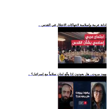
.. إدانة عربية وإسلامية لانتهاكات الاحتلال في القدس
.. يهود بيروت.. هل يعودون إذا وقّع لبنان سلاماً مع إسرائيل؟