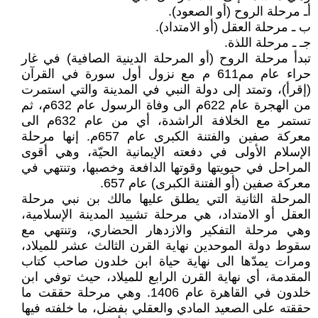
أـ مرحلة الروح (أو الصعود).
ب ـ مرحلة العقل (أو الامتداد).
جـ ـ مرحلة اللذة.
تبدأ مرحلة الروح (أو المرحلة الدينية الصافية) في غار
حراء عام مم611 م مع نزول أول سورة في القرآن
(إقرأ)، وتمتد إلى دولة النبي في المدينة والتي استمرت
من الهجرة عام 622م الى وفاة الرسول عام 632م، ثم
تستمر مع الخلافة الراشدة، أي من عام 632م الى
معركة صفين والفتنة الكبرى عام 657م. إنها مرحلة
الإسلام الأولى في دفعته الإيمانية الحيّة، وهي أقوى
المراحل في حيويتها وقوتها الدافعة وخصبها، وتنتهي في
معركة صفين (أو الفتنة الكبرى) عام 657.
المرحلة الثانية التي يطلق عليها مالك بن نبي مرحلة
العقل أو الامتداد، هي مرحلة تشييد المدينة الإسلامية،
وهي مرحلة التفكير والازدهار الحضاري، وتنتهي مع
سقوط دولة الموحدين نهاية القرن الثالث عشر للميلاد،
ومرات يمدّها الى نهاية حياة ابن خلدون صاحب كتاب
المقدمة، أي نهاية القرن الرابع للميلاد، حيث توفي ابن
خلدون في القاهرة عام 1406. وهي مرحلة حققت ما
حققته على الصعيد المادي والعقلي بفضل، ما خلفته فيها