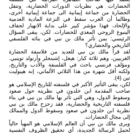
الحضارات هي نظريات الدورات الحضارية، وتنقل
الحضارة من جماعة إيمانية الى جماعة إيمانية أخرى،
وطالما أن الغرب سقط في النزعة المادية العدمية
والإلحاد، فهذا مؤشر كبير على بداية الانهيار لجفاف
الينبوع الروحي المغذي للحضارات. لكن، يبقى السؤال
الرئيسي: بمن تأثر مالك بن نبي في بنائه الفلسفي
التاريخي والحضاري؟
لقد قرأ مالك بن نبي للعديد من فلاسفة الحضارة
الغربيين، وهم ثلاثة كبار: هيغل، إشبنجلر وأرنولد توينبي.
ومؤلف فرنسي باحث في الفلسفة والأدب والتاريخ،
ولكنه أقل شهرة من هذا الثلاثي الألماني، إنه هيبوليت
تين (4).
لكن، يبقى التأثير الأكبر في فلسفته للتاريخ الإسلامي هو
صاحب المقدمة ابن خلدون في نظريته حول صعود
وسقوط الدول، وهي التي تأثر بها مالك بن نبي في بناء
فلسفته التاريخية والحضارية، فقد زحزح مالك بن نبي
نظرية ابن خلدون في صعود وسقوط الدول والممالك
إلى مجال الحضارات.
ويرى مالك بن نبي أن العالم الإسلامي هو المهيأ حالياً
لحمل الرسالة الجديدة، أي تحقيق الظروف النفسية