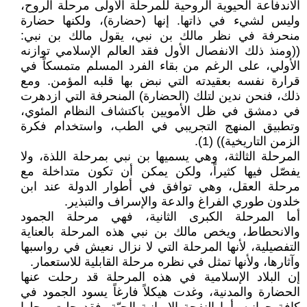
الاندفاعة الحيوية الروحية للمرحلة الأولى مرحلة الروح،
وليس لشيء في ذاتها. إنها (حضارة)، ولكنها حضارة
منحرفة في نظر مالك بن نبي، يقول مالك بن نبي:
((ومنذ ذلك الانفصال الأول فقد العالم الإسلامي توازنه
الأولي، على الرغم من بقاء الفرد المسلم متمسكاً في
قرارة نفسه بعقيدته التي نبض بها قلبه المؤمن. ومع
ذلك، فنحن ندين لتلك (الحضارة) المنحرفة التي ازدهرت
في دمشق في ظل الأمويين باكتشاف النظام المئوي،
وتطبيق المنهج التجريبي في الطب، واستخدام فكرة
الزمن التاريخية)) (1).
المرحلة الثالثة، وهي يسميها بن نبي بمرحلة اللذة، ولا
يفصّل فيها كثيراً، ولكن يمكن أن تكون متداخلة مع
مرحلة العقل، وهي توافق في أطوار الدولة عند ابن
خلدون طوري الفراغ والدعة والإسراف والتبذير.
أما المرحلة الكبرى الثانية، فهي مرحلة الجمود
والانحطاط، ويخص مالك بن نبي هذه المرحلة بالعناية
التفصيلية، لأنها المرحلة التي لا نزال نعيش في رواسبها
وآثارها، ولأنها تمثل في نظره مرحلة القابلية للاستعمار.
إن البلاد الإسلامية في هذه المرحلة قد رحلت عنها
الحضارة والمدنية، وغدت هيكلاً فارغاً يسود الجمود في