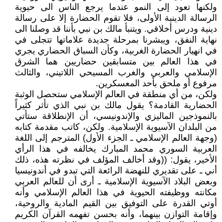
ولكنها تعود إلى النمو عندما يرجع الناس الى حيوية
الرسالة الدينية الأولى، فلا تقوم الحضارة إلا على رسالة
دينية ودرس أخلاقي. ويتنبأ مالك بن نبي بأننا قد وصلنا الى
نهاية النفق، ويبشرنا بمرحلة جديدة علاماتها تتجلى في
في انهيار الحضارة الغربية، وكأن السباق الحضاري يجري
في هذا العالم بين متسابقين حضاريين هما الشرق
الإسلامي والعربي والغرب المسيحي اللاتيني، والثالث
مرفوع أو ملحق بأحد المعسكرين.
ولكن، من أي منطقة في العالم الإسلامي ستحصل الوثبة
الحضارية القادمة؟ يقول مالك بن نبي الذي تأثر كثيراً
بالنموذجين الماليزي والإندونيسي، أن الإنطلاقة ستأتي
من البلدان الآسيوية الإسلامية. ولكن، كاتب مقدمة كتابه
(وجهة العالم الإسلامي ـ الجزء الأول) المترجم إلى اللغة
العربية السوري محمد المبارك يخالفه في هذا الرأي
الأخير، يقول: ((وقد أخالف المؤلف في نظرته هذه، ذلك
أني ـ على تقديري للنهضة الرائعة التي تبدو في أندونيسيا
وبعض البلاد الآسيوية الإسلامية ـ أرى أن للعالم العربي
مكانته ووظيفته الحيوية في هذا العالم الإسلامي وأنه
أوتي القدرة على التوفيق بين القيم المادية والروحية،
وإقامة التوازن بينهما، وأنه بحسن تفهمه القرآن الكريم