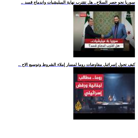
.. سوريا نحو حصر السلاح.. هل تقترب نهاية الميليشيات واندماج قسد
.. كيف تحول إسرائيل مفاوضات روما لمسار إملاء الشروط وتوسيع الاح