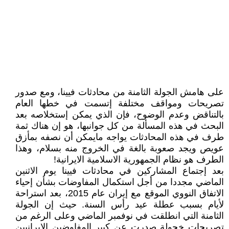
على هامش الجولة الثامنة من محادثات فيينا، ومع صدور
تصريحات ومواقف مختلفة إتسمت في خطها العام
بالتناقض وعدم الوضوح، فإن الذي يمکن إستخلاصه بعد
البحث في هذه المسألة من کل جوانبها، هو إن هناك ثمة
طرف في هذه المحادثات يواجه مايمکن أن نصفه بمأزق
عويص ويجد صعوبة بالغة في الخروج منه بسلام، وهذا
الطرف هو نظام الجمهورية الاسلامية الايرانية!
بعد إجتماع المشارکين في محادثات فيينا يوم الاثنين
الماضي مجددا من أجل استكمال المفاوضات بشأن إحياء
الاتفاق النووي الموقع مع إيران عام 2015، بعد استراحة
لأيام بسبب عطلة عيد رأس السنة. حيث إن الجولة
الثامنة التي انطلقت في نوفمبر الماضي وعلى الرغم من
تصريحات خجولة صدرت عن كبير المفاوضين الإيرانيين