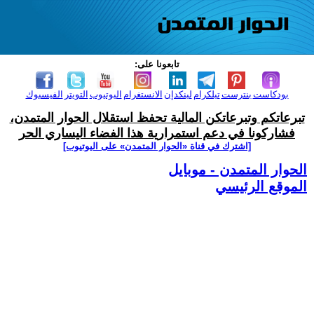
تابعونا على:
بودكاست
بنترست
تيلكرام
لينكدإن
الانستغرام
اليوتيوب
التويتر
الفيسبوك
تبرعاتكم وتبرعاتكن المالية تحفظ استقلال الحوار المتمدن،
فشاركونا في دعم استمرارية هذا الفضاء اليساري الحر
[اشترك في قناة ‫«الحوار المتمدن» على اليوتيوب]
الحوار المتمدن - موبايل
الموقع الرئيسي