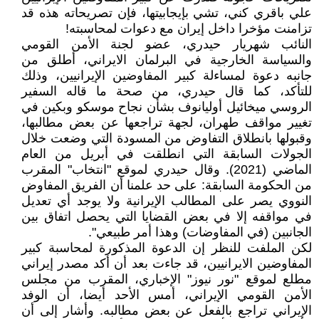
علي باقري كني، تشي بإيجابيتها، فإن تصريحاته هذه قد
تزامنت مؤخرا داخل إيران مع دعوات لمحاسبته!
النائب شهريار حيدري، عضو لجنة الأمن القومي
والسياسة الخارجية في البرلمان الايراني، أطلق من
جانبه دعوة لمساءلة كبير المفاوضين الإيرانيين، وذلك
للتأكد، كما قال حيدري، من صحة ما قاله السفير
الروسي ميخائيل أوليانوف بشأن نجاح موسكو وبكين في
تغيير مواقف طهران، لجهة تراجعها عن بعض مطالبها،
وقبولها بانطلاق التفاوض من المسودة التي وضعت خلال
الجولات السابقة التي انطلقت في أبريل من العام
الماضي (2021). وقال حيدري لموقع "انتخاب" المقرب
من الحكومة السابقة: على حد علمنا أن الفريق المفاوض
النووي يصر على المطالب الإيرانية ولا يوجد أي تعديل
في مواقفه إلا في بعض القضايا التي يحصل اتفاق بين
الجانبين (في المفاوضات) وهذا أمر طبيعي".
لکن الملفت للنظر إن الدعوة المذکورة لمحاسبة کبير
المفاوضين الايرانيين، قد جاءت بعد أن أكد مصدر إيراني
مطلع لموقع "نور نيوز" الإخباري، المقرب من مجلس
الأمن القومي الإيراني، أمس الأحد أيضا، أن الوفد
الإيراني تراجع بالفعل عن بعض مطالبه. وأشار إلى أن