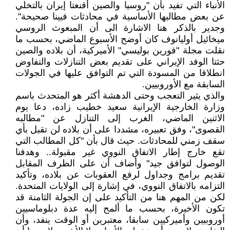
الأنباء التي تفيد بأن "روسيا والصين أقنعتا إيران بالتخلي
عن بعض مطالبها الأساسية في محادثات فيينا صحيحة".
وجدير بالذکر هنا الاشارة الى أن المبعوث الروسي
ميخائيل أوليانوف كان أوضح الأسبوع الماضي، بحسب ما
نقلت مجلة "فورين بوليسي" الأميركية، أن بلاده والصين
حثتا الوفد الإيراني على تقديم بعض التنازلات والتفاوض
انطلاقا من المسودة التي تم التوافق عليها في الجولات
السابقة مع الأوروبيين.
والذي يثير التعجب وحتى الدهشة أکثر هو المتحدث باسم
وزارة الخارجية الإيرانية سعيد خطيب زاده، دعا يوم
الاثنين الماضي، الغرب إلى التنازل عن "مطالبه
القصوى"، وفق تعبيره، مشددا على أن بلاده لن تقبل بأي
سقف زمني للمحادثات. حيث قال بأن "كل المطالب التي
تقع خارج إطار الاتفاق النووي غير مقبولة.. وهدفنا
الوصول لتوافق جيد" وأضاف أن على الطرف المقابل
تقديم برامج وجداول لرفع العقوبات عن بلاده، وتأكيد
التزامه بالاتفاق النووي، في إشارة إلى الولايات المتحدة.
لکن من المهم هنا من التأکيد على إن الجولة الثامنة قد
تكون الأخيرة، بحسب ما ألمح إليه عدة دبلوماسيين
أوروبيين وأميركيين سابقا، معتبرين أو الوقت ينفد، وأن