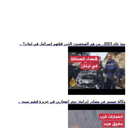
.. منذ عام 2023.. من هم الصحفيون الذين قتلتهم إسرائيل في لبنان؟
.. وكالة تسنيم عن مصادر إيرانية: دوي انفجارين في جزيرة قشم سببه