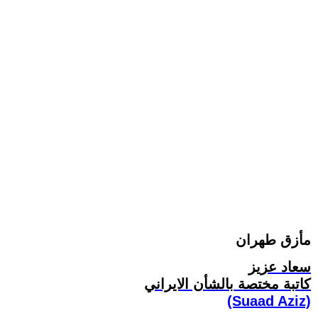
مأزق طهران
سعاد عزيز
کاتبة مختصة بالشأن الايراني
(Suaad Aziz)