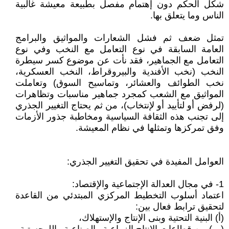
شكل الحكم دون إهتمام مفصل بطبيعة معيشة غالبية
الناس وما يتعلق بها.
تمثل ضعف ثم فشل الشعارات والمواثيق والبرامج
العامة السابقة في نوع التعامل مع النخب وفي نوع
التعامل مع الجماهير، فقد نأت عن موضوع كسر سيطرة
النخب (نخب الأفندية والبيروقراط، النخب العسكرية،
نخب الطوائف والعشائر، وتماسيح السوق) وتعاملت
المواثيق مع الشعب كمجرد جماهير مناسبات وتظاهرات
(لرفض أو لتأييد أو لإنتخاب)، من ثم يحتاج التغيير الجذري
إلى تجنب هذه الثقافة السياسية ومخاطبة جذور الأزمات
وفق تمركزها وتمثلها في نظام المعيشة.
العوامل المفيدة في تحقيق التغيير الجذري:
1- في مجال العدالة الإجتماعية والإقتصاد:
اعتماد أسلوب التخطيط المركزي المبتدئي من القاعدة
لتحقيق ترابط فعال بين:
(أ) البنية التحتية وبنى الإنتاج والإستهلاك،