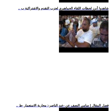
.. شاهدوا أبرز لحظات اللقاء الجماهيري لحزب التقدم والاشتراكية ب
.. فصل المقال | سامي النصف عن -عبد الناصر-: محاربة الاستعمار -ط