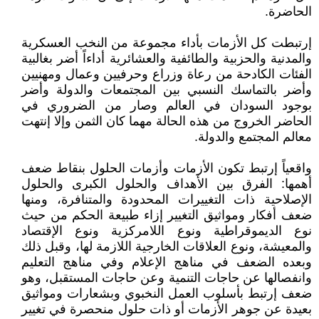
الحاضرة.
إرتبطت كل الأزمات بأداء مجموعة من النخب العسكرية
والمدنية والحزبية والطائفية والعشائرية أداءاً أضر بغالبية
الفئات الكادحة من رعاة وزراع وحرفيين وعمال ومهنيين
وأضر بالتماسك النسبي بين المجتمعات والدولة وأضر
بوجود السودان في العالم وصار من الضروري في
الحاضر الخروج من هذه الحالة مهما كان الثمن وإلا إنتهت
معالم المجتمع والدولة.
واقعياً إرتبط تكون الأزمات وأزمات الحلول بنقاط ضعف
أهمها: الفرق بين الأهداف والحلول الكبرى والحلول
الإصلاحية ذات التغييرات المحدودة والمتنافرة، ومنها
ضعف أفكار ومواثيق التغيير إزاء طبيعة الحكم من حيث
نوع الديموقراطية ونوع اللامركزية ونوع الإقتصاد
والمعيشة، ونوع العلاقات الخارجية اللازمة لها، وقبل ذلك
وبعده الضعف في مناهج الإعلام وفي مناهج التعليم
وانفصالها عن حاجات التنمية وعن حاجات المستقبل، وهو
ضعف إرتبط بأسلوب العمل النخبوي وبشعارات ومواثيق
بعيدة عن جوهر الأزمات أو ذات حلول منحصرة في تغيير