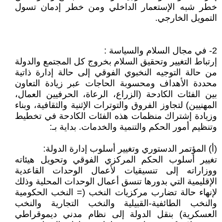
خطر شبه الإستعمار الداخلي ومن خطر إدمان تسول
التمويل الخارجي.
2- في مجال السلام والسياسة :
إرتباط التغيير وتحقيق السلام بخروج كل المجتمع والدولة
من حالة التوجيه النخبوي الفوقي إلى حالة إدارة ذاتية
محددة الأهداف ومحسوبة الحاجات عبر زيادة التعاون
بين الفئات الكادحة (الزراع، الرعاة، الحرفيين العمال،
المهنيين) لتجاوز الفروق والتوترات الإثنية والثقافية، وبناء
وزيادة إشتراك منظمات هذه الفئات الكادحة في تخطيط
وتنظيم أمور الحكم والتنمية والخدمات. بداية بـ:
(أ) المؤتمر الدستوري وتغيير أسلوب إدارة الدولة:
تغيير أسلوب الحكم المركزي الفوقي وتحويل هيئاته
ووزاراته إلى تنسيقيات لأعمال الوحدات القاعدية
الإقليمية التي بدورها تنسق أعمال الوحدات المحلية وذلك
لإنهاء حالة تضارب مركزيات النخب (= النخب الحكومية
والنخب الطائفية-القبيلية والنخب التجارية والنخب
العسكرية) بنقل الدولة إلى نظام مدني ديموقراطي