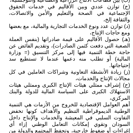
(ب) بين قطاعات الانتاج الزراعية والصناعية واللوجستية،
(ج) توازن عددي وبين الأقاليم في خدمات الحقوق
الإجتماعية في الصحة والتعليم والأمن والاتصالات،
والثقافة إلخ،
(د) توازن عدد ونوع الخدمات التجارية والمالية، مع بعضها
ومع حاجات الإنتاج،
(هـ) حصول الأقاليم على قيمة صادراتها (بنفس العملة
الصعبة التي دفعت كثمن الصادرات)، وتقديم الفائض عن
حاجة خطة التنمية فيها إلى مركز التنسيق (= وزارة
المالية) أو تطلب منه دعمها عندما لا تستطيع سد
إحتياجاتها.
(ز) زيادة الأنشطة التعاونية وشراكات العاملين في كل
مجالات الإنتاج والخدمات،
(ح) إشراف ممثلي هيئات الإنتاج الكبرى وممثلي هيئات
الاستهلاك الكبرى على السياسة المالية للدولة والبنك
المركزي،
أهم العوامل الإقتصادية للخروج من الأزمات هي التنمية
الوطنية الديموقراطية التنظيم والأهداف كونها تخفض
التفاوت السلبي في المعيشة والخدمات والإنتاج داخل
السودان وتقوي إمكانات التعامل الوطني إزاء أي
إغراءات أو ضغوط خارجية، وتحفظ المجتمع والدولة من