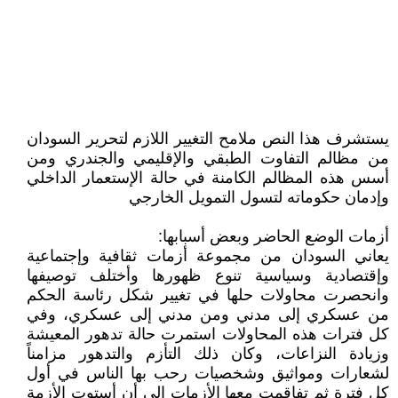
يستشرف هذا النص ملامح التغيير اللازم لتحرير السودان
من مظالم التفاوت الطبقي والإقليمي والجندري ومن
أسس هذه المظالم الكامنة في حالة الإستعمار الداخلي
وإدمان حكوماته لتسول التمويل الخارجي
أزمات الوضع الحاضر وبعض أسبابها:
يعاني السودان من مجموعة أزمات ثقافية وإجتماعية
وإقتصادية وسياسية تنوع ظهورها وأختلف توصيفها
وانحصرت محاولات حلها في تغيير شكل رئاسة الحكم
من عسكري إلى مدني ومن مدني إلى عسكري، وفي
كل فترات هذه المحاولات استمرت حالة تدهور المعيشة
وزيادة النزاعات، وكان ذلك التأزم والتدهور مزامناً
لشعارات ومواثيق وشخصيات رحب بها الناس في أول
كل فترة ثم تفاقمت معها الأزمات إلى أن أستوت الأزمة