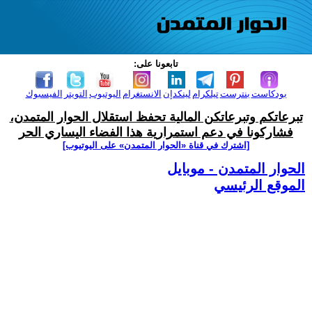
تابعونا على:
بودكاست
بنترست
تيلكرام
لينكدإن
الانستغرام
اليوتيوب
التويتر
الفيسبوك
تبرعاتكم وتبرعاتكن المالية تحفظ استقلال الحوار المتمدن،
فشاركونا في دعم استمرارية هذا الفضاء اليساري الحر
[اشترك في قناة ‫«الحوار المتمدن» على اليوتيوب]
الحوار المتمدن - موبايل
الموقع الرئيسي