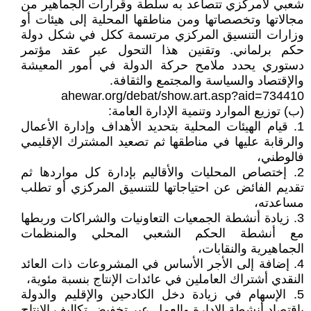
شعبي لامركزي تتصاعد به سلطة وقرارات الجماهير من
مجالاتها وتخصصاتها ومن مناطقها المحلية إلى هيئات أو
وزارات التنسيق المركزي مرتسمة ككل في شكل دولة
حكم برلماني. وتقنين هذا التحول عبر عقد مؤتمر
دستوري يحدد ملامح حركة الدولة في أمور المعيشة
والإقتصاد والسياسة والمجتمع والثقافة.
ahewar.org/debat/show.art.asp?aid=734410
(ب) توزيع الموارد وتنمية الإدارة العامة:
1. قيام الهيئات المحلية بتحديد الأهداف وإدارة الأعمال
والرقابة عليها في مناطقها ثم تصعيد المشترك الإقليمي
فالوطني،
2. إختصاص المحليات والأقاليم بإدارة كل مواردها ثم
تقديم الفائض عن احتياجاتها للتنسيق المركزي أو تطلب
مساعدته،
3. زيادة أنشطة الجمعيات التعاونيات والشراكات وربطها
مع أنشطة الحكم الشعبي المحلي والمنظمات
الجماهيرية والنقابات،
4. إضافة إلى الأجر الأساس في المشروعات ذات العائد
النقدي أشتراك العاملين في عائدات الإنتاج بنسبة مئوية،
5. الإسهام في زيادة دخل الكادحين والإقليم والدولة
بإقتصاد أنشطة الإدارة والعمل عبر تخفيض تكاليف الإنتاج