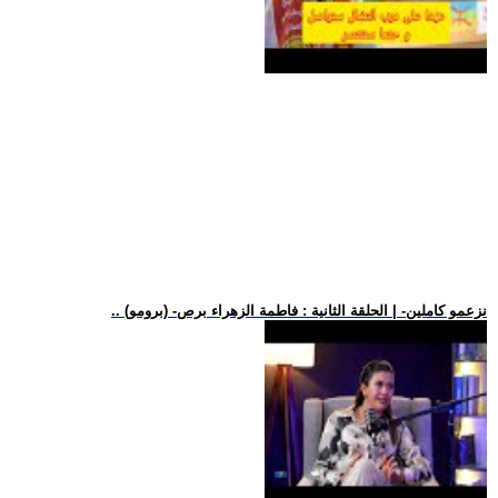
.. (برومو) -نزعمو كاملين- | الحلقة الثانية : فاطمة الزهراء برص