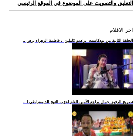
التعليق والتصويت على الموضوع في الموقع الرئيسي
اخر الافلام
.. الحلقة الثانية من بودكاست -نزعمو كاملين- : فاطمة الزهراء برص
.. تصريح الرفيق جمال براجع الأمين العام لحزب النهج الديمقراطي ا