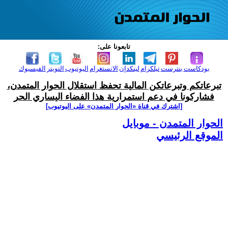
تابعونا على:
بودكاست
بنترست
تيلكرام
لينكدإن
الانستغرام
اليوتيوب
التويتر
الفيسبوك
تبرعاتكم وتبرعاتكن المالية تحفظ استقلال الحوار المتمدن،
فشاركونا في دعم استمرارية هذا الفضاء اليساري الحر
[اشترك في قناة ‫«الحوار المتمدن» على اليوتيوب]
الحوار المتمدن - موبايل
الموقع الرئيسي