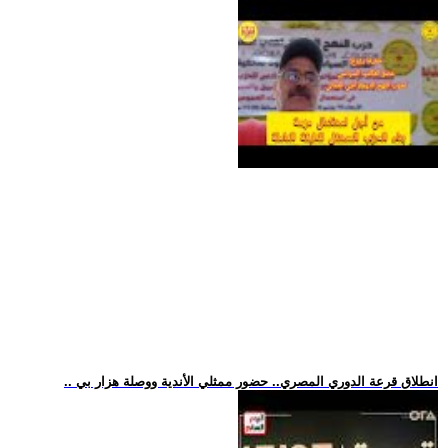
.. انطلاق قرعة الدوري المصري.. حضور ممثلي الأندية ووصلة هزار بي