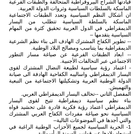
قيادتها الشراح البيروقراطية المتحالفة والطبقات الفرعية
الماسكة بالسلطات السياسية وثروات الدولة العربية.
ان أشكال النظم السياسية وتعدد الطبقات الاجتماعية
الماسكة بالسلطة السياسية تتطلب من اليسار
الديمقراطي في الدول العربية تحقيق كثرة من المهام
السياسية يتقدمها –
-- تطوير الكفاح المشترك الهادف الى بناء نظم الشرعية
الديمقراطية بما يتناسب ومصالح البلاد الوطنية.
-- ابعاد الطبقات الفرعية عن صياغة مسار التطور
الاجتماعي عبر التحالفات الأجنبية.
- اعتماد رؤية سياسية لطبيعة النضال المشترك لقوى
اليسار الديمقراطي واساليبه الكفاحية الهادفة الى صيانة
الدولة الوطنية العربية وتشكيلتها الاجتماعية من التبعية
والتهميش.
المفصل الثاني --تحالف اليسار الديمقراطي العربي.
بناء نظم سياسية ديمقراطية تتيح لقوى اليسار
الديمقراطي اعتماد رؤية فكرية قادرة على تحشيد قواه
السياسية نحو صياغة مفردات الكفاح العربي المشترك
والتي أجدها في الموضوعات التالية–
1- الحرية السياسية لجميع الأحزاب الوطنية الراغبة في
استبعاد بلادها عن قوانين الهيمنة الرأسمالية.