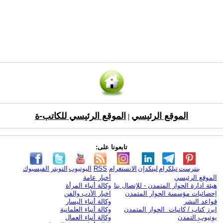
الموقع الرئيسي
الموقع الرئيسي للكاتب-ة
|
تابعونا على:
بنترست
تيلكرام
لينكدإن
الانستغرام
RSS
اليوتيوب
التويتر
الفيسبوك
الموقع الرئيسي
أخبار عامة
هيئة ادارة الحوار المتمدن - للإتصال بنا
وكالة أنباء المرأة
إحصائيات مؤسسة الحوار المتمدن
اخبار الأدب والفن
قواعد النشر
وكالة أنباء اليسار
ابرز كتاب / كاتبات الحوار المتمدن
وكالة أنباء العلمانية
يوتيوب التمدن
وكالة أنباء العمال