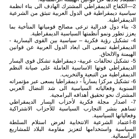
2—الكفاح الديمقراطي المشترك الهادف الى بناء انظمة
سياسية ديمقراطية في الدول العربية تنبثق من الشرعية
الديمقراطية.
3- بناء دول فدرالية ترعى مصالح قومياتها المتأخية بما
يعزز تطور ونمو أنظمتها السياسية الديمقراطية.
4- تشكيل رؤية فكرية – سياسية بين القوى اليسارية -
الديمقراطية تسعى الى ابعاد الدول العربية عن قوانين
الهيمنة والالحاق.
5- تشكيل تحالفات عربية- ديمقراطية تشكل قوى اليسار
الديمقراطي قوتها الاساسية العاملة على صيانة النظم
الديمقراطية من التبعية والتخريب.
6- تشكيل مركزا يسارياً - ديمقراطيا يسعى عبر مؤتمراته
السنوية وفعالياته السياسية الى شد النضال العربي
المشترك نحو تحقيق أهدافه البرامجية.
7- اصدار مجلة فكرية لأحزاب اليسار الديمقراطي
تساهم بنشر التجارب السياسية للأحزاب الاشتراكية
وفعالياتها السياسية.
8-اعتماد الشرعية الانتخابية لغرض استلام السلطة
السياسية واستخدامها لتعزيز مقاومة البلاد للمشاريع
الرأسمالية.