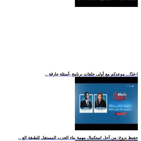
.. غدًا... موعدكم مع أولى حلقات برنامج -أسئلة حارقة-!
.. حفيظ يزوغ: من أجل استكمال مهمة بناء الحزب المستقل للطبقة الع