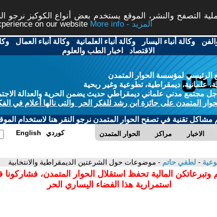
ة التصفح والنشر، الموقع يستخدم بعض أنواع الكوكيز نرجو النق
More info - المزيد
experience on our website
الفن
-
وكالة أنباء اليسار
-
وكالة أنباء العلمانية
-
وكالة أنباء العمال
-
وكا
الاقتصاد
-
اخبار الطب والعلوم
 الرئيسي لمؤسسة الحوار المتمدن
، علمانية، ديمقراطية، تطوعية وغير ربحية
ل مجتمع مدني علماني ديمقراطي حديث يضمن الحرية والعدالة الاجتم
حوار المتمدن على جائزة ابن رشد للفكر الحر والتى نالها أعلام في الفك
م مشاكل تقنية في تصفح الحوار المتمدن نرجو النقر هنا لاستخدام الموقع
كوردي
English
الاخبار
مراكز
الحوار المتمدن
وعية
-
لطفي حاتم
- موضوعات حول الشرعتين الديمقراطية والانتخابية
 وتبرعاتكن المالية تحفظ استقلال الحوار المتمدن، فشاركونا 
استمرارية هذا الفضاء اليساري الحر