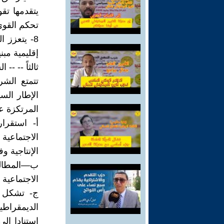
يتقدمها تق
تحكم القوى 
8- يتعزز 
إقليمية مبن
ثالثاً -- --
تتمتع الشر
الإطار الس
المرتكزة ع
أ- استقرار
الاجتماعي
الإنتاجية و
ب—المطالب 
الاجتماعية
ج- تشكل ا
الديمقراطية
استنادا الى