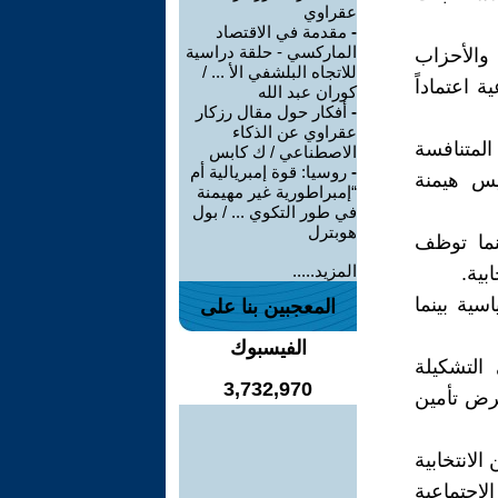
عقراوي
-
مقدمة في الاقتصاد
الماركسي - حلقة دراسية
والأحزاب
للاتجاه البلشفي الأ ... /
 اعتماداً
كوران عبد الله
-
أفكار حول مقال رزكار
عقراوي عن الذكاء
المتنافسة
الاصطناعي / ك كابس
-
روسيا: قوة إمبريالية أم
ريس هيمنة
“إمبراطورية غير مهيمنة
في طور التكوي ... / بول
هوبترل
نما توظف
المزيد.....
بية.
سية بينما
المعجبين بنا على
الفيسبوك
التشكيلة
3,732,970
غرض تأمين
الانتخابية
لاجتماعية