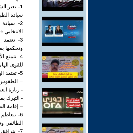
1- تعبر ا
سيادة الطبق
2- سيادة
الانتخابي ف
3- تعتمد 
وتحكمها بمن
4- تتمتع 
للقوى الهام
5- تعتمد الهيمنة الطائفية الضبط الأيديولوجي المتمثل ب-
-- الطقوس 
- زيارة الع
- التبرك بم
– إقامة الم
6- يتعاظم
الطائفي وتع
7- يترافق