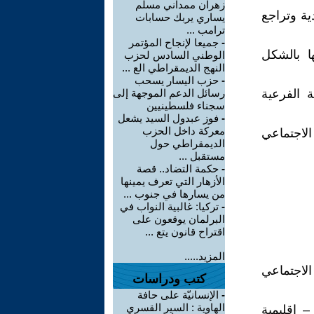
زهران ممداني مسلم
دية وتراجع
يساري يربك حسابات
ترامب ...
-
جميعا لإنجاح المؤتمر
ا بالشكل
الوطني السادس لحزب
النهج الديمقراطي الع ...
-
حزب اليسار يسحب
ة الفرعية
رسائل الدعم الموجهة إلى
سجناء فلسطينيين
-
فوز عبدول السيد يشعل
معركة داخل الحزب
الاجتماعي
الديمقراطي حول
مستقبل ...
-
حكمة التضاد.. قصة
الأزهار التي تعرف يمينها
من يسارها في جنوب ...
-
تركيا: غالبية النواب في
البرلمان يوقعون على
اقتراح قانون يتع ...
المزيد.....
الاجتماعي
كتب ودراسات
-
الإنسانيّة على حافة
الهاوية : السير القسري
– إقليمية