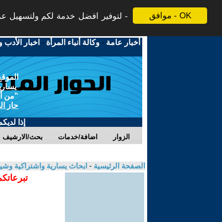
موافق - OK
لتوفير افضل خدمة لكم ولتسهيل عملي
أخبار عامة
-
وكالة أنباء المرأة
-
اخبار الأدب و
الموقع
يسارية
"من أج
حاز ال
إذا لديك
الزوار
اضافة/خدمات
بحث/الارشيف
الصفحة الرئيسية
-
ابحاث يسارية واشتراكية وشي
تبرعاتكم