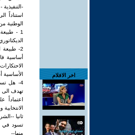
-التنفيذية 
استناداً ا
الوطنية من
1 - طبيعة
الديكتاتوري
2- طبيعة 
أساسية فاع
الأساسية أ
اخر الافلام
4- هل تسع
تهدف الى ا
اعتماداً 
الانتخابية
ثانيا --الش
تسود في أغ
منها--