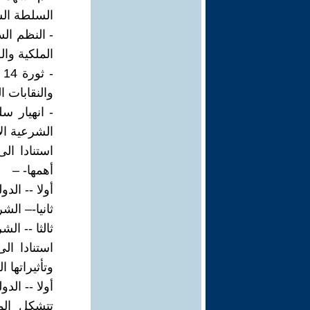
السلطة الس
- النظم الس
الملكية وال
-
والنقابات ا
- انهيار س
الشرعية الا
استنادا ال
أهمها- –
أولا -- الد
ثانيا-– الش
ثالثا -- ال
استنادا ال
وتأثيراتها 
أولا -- الد
تتشكل الم