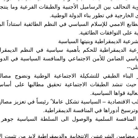
وية التحالف بين الرساميل الأجنبية والطبقات الفرعية وما ينت
الخارجية في تطور بناء الدولة الوطنية.
الطابع الاممي للإسلام السياسي في النظم الطائفية استناداً ال
ية على التوافقات الطائفية.
 الشرعية الديمقراطية وبنيتها السياسية
عية الديمقراطية للحكم بأهمية سياسية في النظم الديمقرا
ياسي الضامن للأمن الاجتماعي والمنافسة السياسية في الدول
لى--
 البناء الطبقي للتشكيلة الاجتماعية الوطنية ونضوج مصال
ة حيث تنشد الطبقات الاجتماعية تحقيق مطالبها على أساس
فعالية قواها السياسية.
الاقتصادية – السياسية تشكل عاملا ً رئيساً في تعزيز مصال
 وترسيخ أدوراها في المنافسة الديمقراطية.
لمنافسة السلمية والوصول الى السلطة السياسية جوهر ال
.
 مضامين الشرعيتين الانتخابية والديمقراطية لابد من تثبيت ال