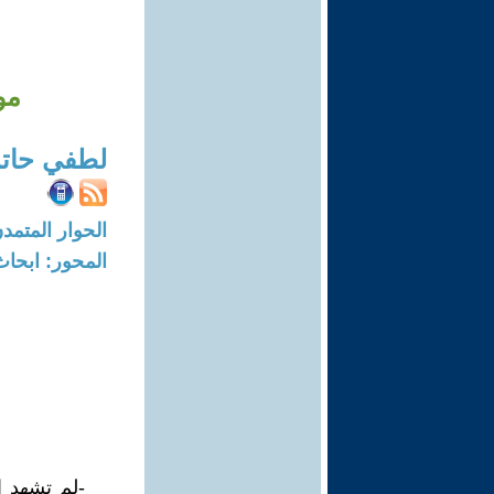
مو
لطفي حات
الحوار المتمدن-العدد: 7045 - 21
المحور: ابحاث
-لم تشهد ا