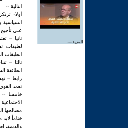
التالية --
أولا- ترتك
السياسية بي
على تأجيج ا
ثانيا – تع
المزيد.....
لطبقات تشك
الطبقات الف
ثالثا – تت
الطائفة الس
رابعا – ته
تعمد القوى 
خامسا -- 
الاجتماعية
مصالحها ال
ختاماً لابد
والديمقراط