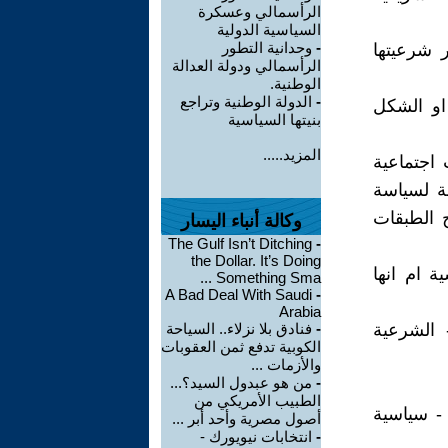
الرأسمالي وعسكرة
السياسية الدولية
-
وحدانية التطور
ر شرعيتها
الرأسمالي ودولة العدالة
الوطنية.
-
الدولة الوطنية وتراجع
 او الشكل
بنيتها السياسية
المزيد.....
 اجتماعية
عة لسياسة
صالح الطبقات
وكالة أنباء اليسار
The Gulf Isn’t Ditching
-
the Dollar. It’s Doing
ة ام انها
Something Sma ...
A Bad Deal With Saudi
-
Arabia
 الشرعية
-
فنادق بلا نزلاء.. السياحة
الكوبية تدفع ثمن العقوبات
والأزمات ...
-
من هو عبدول السيد؟...
الطبيب الأمريكي من
- سياسية
أصول مصرية وأحد أبر ...
-
انتخابات نيويورك -