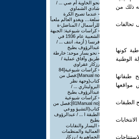
نحو الخاوية أم صي ... /
جه ذلك من
شادي الشماوي
-
عندما تصبح الكرة
سلعة… ويغدو العالم ملعباً
ى تحالفات
للرأسمال / المناضل-ة
-
كراسات شيوعية: الجبهة
الشعبية عام 1936 في
فرنسا ( أزمة، انتف ... /
عبدالرؤوف بطيخ
طية كونها
-
نحو يسار موحد: خارطة
ة الوطنية
طريق وآفاق عملية /
رزكار عقراوي
-
كراسات شيوعية[84
Manual no]:فصل من
ح طبقاتها
كتاب(وجهة نظر
 مواقعها
البروليتاري ... /
عبدالرؤوف بطيخ
-
كراسات شيوعية
ح الطبقات
[81Manual no]:فصل من
كتاب(التشيؤ ووعي
الطبقة ا ... / عبدالرؤوف
انتخابات
بطيخ
-
اليسار والنقابات
العمالية والمنظمات
استنتاجات
الجماهيرية / رزكار