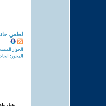
لطفي حات
الحوار المتمدن-العدد: 6925 - 21
المحور: ابحاث
- يحتل بناء