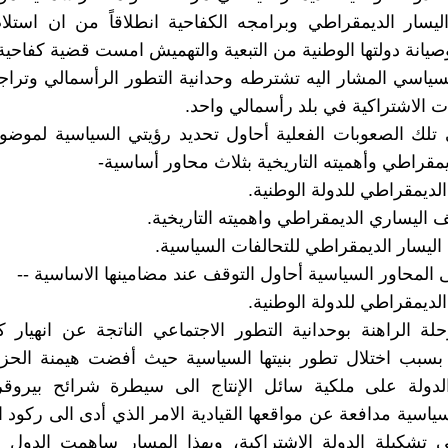
يسار الديمقراطي وبرامجه الكفاحية انطلاقاً من ان استلا
صيانة دولتها الوطنية من التبعية والتهميش امست قضية كفاحية
السياسي المشار اليه تشترطه وحدانية التطور الرأسمالي وتراج
ات الاشتراكية في بلد رأسمالي واحد.
ى تلك الصعوبات الفعلية أحاول تحديد رؤيتي السياسية لموض
يمقراطي وأهميته التاريخية بثلاث محاور أساسية-
ء الديمقراطي للدولة الوطنية.
الف اليساري الديمقراطي واهميته التاريخية.
ادة اليسار الديمقراطي للتحالفات السياسية.
 المحاور السياسية أحاول التوقف عند مضامينها الاساسية --
ء الديمقراطي للدولة الوطنية.
لة الراهنة بوحدانية التطور الاجتماعي الناتجة عن انهيار ك
 بسبب اختلال تطور بنيتها السياسية حيث أفضت هيمنة الحز
دولة على ملكية سائل الإنتاج الى سيطرة شرائح بيروق
ياسية مدافعة عن مواقعها القيادية الامر الذي أدى الى ركود 
تشكيلة الدولة الاشتراكية، وبهذا المسار ساهمت الدول ال