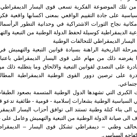
اً من تلك الموضوعة الفكرية تسعى قوى اليسار الديمقراطي
سياسية على جادة التقييم الواقعي بمعنى اكسابها واقعية فكرية
انية نجاح الثورات الاشتراكية في وحدانية التطور الرأسم
ية الديمقراطية كوسيلة لحفظ الدولة الوطنية من التبعية والت
ادة اليسار الديمقراطي للتحالفات الوطنية
مرحلة التاريخية الراهنة بسيادة قوانين التبعية والتهميش في
ا يفرضه ذلك من مهام على قوى اليسار الديمقراطي باعتبار
ادرة على التصدي لقوانين التبعية والالحاق وما يتطلبه ذلك من 
درة على ترصين دوور القوى الوطنية الديمقراطية المطالبة
اجتماعي.
ت الكبرى التي تشهدها الدول الوطنية المتسمة بصعود الطبقا
 السياسية الوطنية بشعارات إسلامية - قومية - طائفية تدعو ق
 الى بناء كتلة وطنية تستند الى توافق أحزاب اليسار الديم
ف الى صيانة الدولة الوطنية من التبعية والتهميش وعامل على 
اء تحالف وطني – ديمقراطي تشكل قوى اليسار – الديمقرا
كفاحه السياسي.