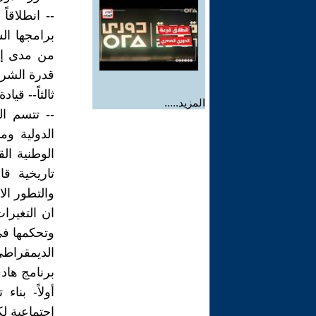
-- انطلاق
برامجها ال
من مدى إمك
قدرة الشرع
ثالثاً-- قي
المزيد.....
-- تتسم ال
الدولية وم
الوطنية الق
تاريخية قا
والتطور ال
ان التغيرا
وتحكمها في
الديمقراطي
برنامج هاد
أولاً- بن
اجتماعية ل