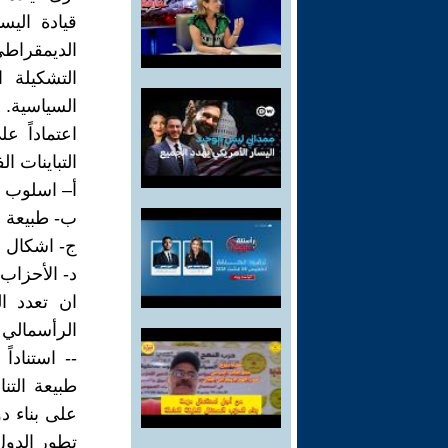
قيادة اليس
الديمقراطي
التشكيلة ا
السياسية.
اعتماداً 
التباينات ا
أ– اسلوب ا
ب- طبيعة ا
ج- اشكال ال
د- الأحزاب 
ان تعدد ال
الرأسمالي ا
-- استنادا
طبيعة التن
على بناء د
تطور الدول