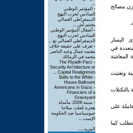
...
ازن مصالح
-
المؤتمر الوطني
السادس لحزب النهج
الديمقراطي العمالي
.
يختتم أش ...
-
أشغال المؤتمر الوطني
السادس لحزب النهج
ى اليسار
الديمقراطي العمالي تع ...
-
تعرف على حقيقة خلاف
متعددة في
معتمد جمال وعبد الناصر
ة المعاشة
محمد فى الزمالك
The Riyadh Pact:
-
Security Architecture or
Capital Realignmen ...
ية وتفتيت
Balls to the White
-
House Ballroom
Americans in Gaza:
-
بالتكتلات
Financiers of a
Graveyard
-
سبتة 2026: مأساة
عاملة على
هجرة جُعلت سلاحا
جيوسياسيا ضد الحكومة
الإسب ...
تتطلب كما
المزيد.....