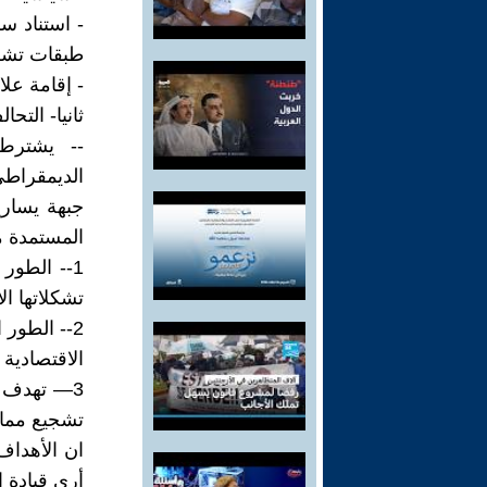
- استناد س
طبقات تشكيل
- إقامة علا
ثانيا- التح
-- يشترط 
الديمقراطي
جبهة يساري
المستمدة من
1-- الطور
تشكلاتها ا
2-- الطور
الاقتصادية ا
3— تهدف ا
تشجيع ممار
ان الأهداف
أرى قيادة 