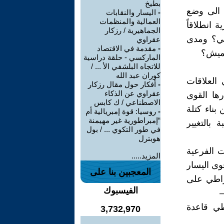
بطيخ
 الى وضع
-
اليسار والنقابات
العمالية والمنظمات
 انطلاقاً
الجماهيرية / رزكار
الي؟ ومدى
عقراوي
-
مقدمة في الاقتصاد
هميش؟
الماركسي - حلقة دراسية
للاتجاه البلشفي الأ ... /
كوران عبد الله
 العلاقات
-
أفكار حول مقال رزكار
عقراوي عن الذكاء
ها القوى
الاصطناعي / ك كابس
بناء كتلة
-
روسيا: قوة إمبريالية أم
“إمبراطورية غير مهيمنة
 بالتغيير
في طور التكوي ... / بول
هوبترل
ت الفرعية
المزيد.....
وى اليسار
المعجبين بنا على
قراطي على
الفيسبوك
–
طي قاعدة
3,732,970