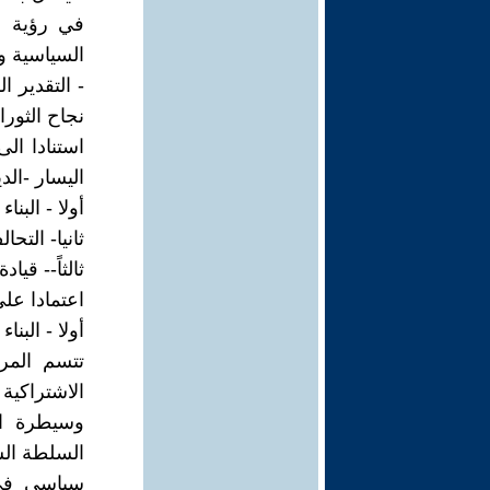
في رؤية ال
السياسية و
- التقدير 
نجاح الثور
استنادا ال
اليسار -الد
أولا - البنا
ثانيا- التح
ثالثاً-- قي
اعتمادا على
أولا - البنا
تتسم المرح
الاشتراكية
وسيطرة ال
السلطة الس
سياسي في 