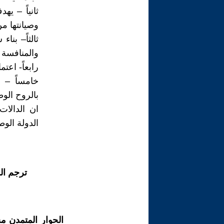
ثانياً – ي
وصيانتها من
ثالثاً– بنا
والمنافسة 
رابعاً- اعت
خامساً – ت
بالروح الوط
ان الدالات
الدولة الوط
ترجم ال
الحوار المتمدن م