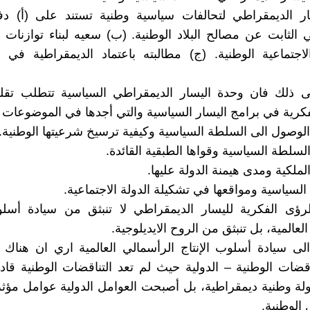
ار الديمقراطي لتحالفات سياسية وطنية تستند على (أ) دفا
 الثابت عن مصالح البلاد الوطنية. (ب) سعيه لبناء توازنات
لاجتماعية الوطنية. (ج) مطالبته باعتماد الديمقراطية في حي
على ذلك فان وحدة اليسار الديمقراطي السياسية تتطلب تق
لفكرية في برامج اليسار السياسية والتي أجدها في الموضوعات ال
لوصول الى السلطة السياسية وكيفية ترسيخ شرعيتها الوطنية.
لسلطة السياسية وقواها الطبقية القائدة.
ملكية ومدى هيمنة الدولة عليها.
السياسية ومواقعها في تشكيلة الدولة الاجتماعية.
رؤى الفكرية لليسار الديمقراطي لا تنبثق من سيادة أسلوب
لعالمية، بل تنبثق من الروح الايديلوجية.
ً الى سيادة أسلوب الإنتاج الرأسمالي العالمية اري ان هناك ت
اقضات الوطنية – الدولية حيث لم تعد التناقضات الوطنية قاد
ولة وطنية ديمقراطية، بل أصبحت العوامل الدولية عوامل مؤثر
 الوطنية.