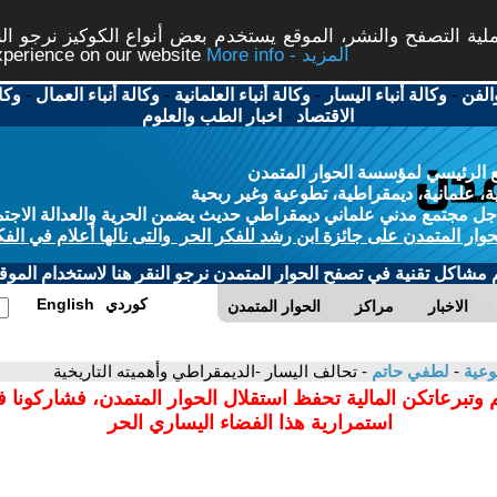
ة التصفح والنشر، الموقع يستخدم بعض أنواع الكوكيز نرجو النق
More info - المزيد
experience on our website
الفن
-
وكالة أنباء اليسار
-
وكالة أنباء العلمانية
-
وكالة أنباء العمال
-
وكا
الاقتصاد
-
اخبار الطب والعلوم
 الرئيسي لمؤسسة الحوار المتمدن
، علمانية، ديمقراطية، تطوعية وغير ربحية
ل مجتمع مدني علماني ديمقراطي حديث يضمن الحرية والعدالة الاجتم
حوار المتمدن على جائزة ابن رشد للفكر الحر والتى نالها أعلام في الفك
م مشاكل تقنية في تصفح الحوار المتمدن نرجو النقر هنا لاستخدام الموقع
كوردي
English
الاخبار
مراكز
الحوار المتمدن
وعية
-
لطفي حاتم
- تحالف اليسار -الديمقراطي وأهميته التاريخية
 وتبرعاتكن المالية تحفظ استقلال الحوار المتمدن، فشاركونا 
استمرارية هذا الفضاء اليساري الحر