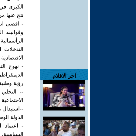
الكبرى في 
نتج عنها من
- افضى انه
وقوانينه ا
الرأسمالي
التدخلات 
الاقتصادية 
- نهوج ال
الديمقراطي
اخر الافلام
رؤية وطنية 
-- التخلي 
الاجتماعية 
--استبدال 
الدولة الوط
- اعتماد ا
السياسية.