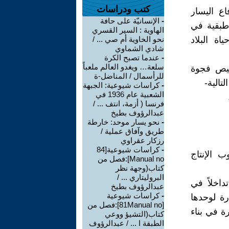
كتب ودراسات
ع اليسار
-
الإنسانيّة على حافة
 طبقية في
الهاوية : السير القسري
اة البلاد
نحو الخاوية أم صي ... /
شادي الشماوي
-
عندما تصبح الكرة
سلعة… ويغدو العالم ملعباً
ليص فجوة
للرأسمال / المناضل-ة
تالية-
-
كراسات شيوعية: الجبهة
الشعبية عام 1936 في
فرنسا ( أزمة، انتف ... /
عبدالرؤوف بطيخ
-
نحو يسار موحد: خارطة
طريق وآفاق عملية /
رزكار عقراوي
-
كراسات شيوعية[84
 الإنتاج
Manual no]:فصل من
كتاب(وجهة نظر
البروليتاري ... /
داخلاً في
عبدالرؤوف بطيخ
-
كراسات شيوعية
رة لوحدها
[81Manual no]:فصل من
ة في بناء
كتاب(التشيؤ ووعي
الطبقة ا ... / عبدالرؤوف