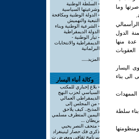
-
السلطة الوطنية
صرتها وما
وشرعيتها السياسية
-
الدولة الوطنية ومكافحة
.
التبعية والتهميش
الرأسمالي
-
الشرعية الوطنية وبناء
الدولة الديمقراطية
منة الدول
-
تيار الوطنية -
عدة منها
الديمقراطية والانتخابات
البرلمانية
العقوبات
المزيد.....
ى اليسار
 الى بناء
وكالة أنباء اليسار
-
بلاغ إخباري للمكتب
السياسي لحزب النهج
الممهدات
الديمقراطي العمالي
-
من المجلس إلى
المذبح.. كيف يلاحق
بناء سلطة
اليمين المتطرف مسلمي
بريطان ...
-
متحف النصر يحيي
ومنظومتها
ذكرى فك حصار لينينغراد
ببرنامج ثقافي ومعرض ت