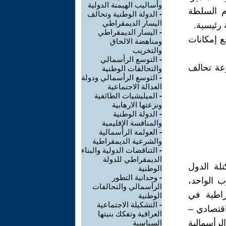
وأساليب الهيمنة الدولية
م السلطة
-
الدولة الوطنية وتحالف
اليسار الديمقراطي
 رئيسية.
-
اليسار الديمقراطي
ع إمكانات
ومناهضة الالحاق
والتخريب
-
التوسع الرأسمالي
وعة تحالف
والتحالفات الوطنية
-
التوسع الرأسمالي ودولة
العدالة الاجتماعية
-
الميليشيات الطائفية
ونزعتها الارهابية
-
الدولة الوطنية
والمنافسة الإقليمية
-
العولمة الرأسمالية
والشرعية الديمقراطية
-
التناقضات الدولية والبناء
الديمقراطي للدولة
تلة الدول
الوطنية
-
وحدانية التطور
ب الواحد،
الرأسمالي والتحالفات
راطية في
الوطنية
-
التشكيلة الاجتماعية
اقتصادي –
العراقية وتفكك بنيتها
رأسمالية
السياسية