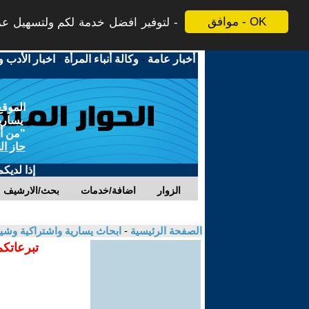
موافق - OK
لتوفير افضل خدمة لكم ولتسهيل عملي
أخبار عامة
-
وكالة أنباء المرأة
-
اخبار الأدب و
الموقع
يسارية
"من أج
حاز ال
إذا لديك
الزوار
اضافة/خدمات
بحث/الارشيف
الصفحة الرئيسية
-
ابحاث يسارية واشتراكية وشي
تبرعاتكم