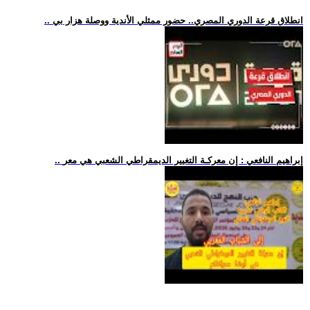
.. انطلاق قرعة الدوري المصري.. حضور ممثلي الأندية ووصلة هزار بي
.. إبراهيم النافعي : إن معركـة التغيير الديمقراطي الشعبي هي معر