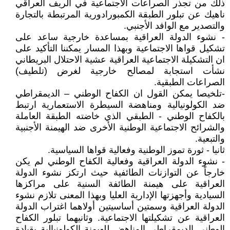
ذلك من تجذر الصراعات الاجتماعية في الريف العراقي
ناهيك عن تبلور الطبقة الكمبورادورية المرتبطة بالتجارة
والتصدير مع الوافد الأجنبي.
- نشوء الدولة العراقية بمساعدة خارجية ساعد على
تشكيل قواها الاجتماعية وبهذا المسار يمكننا التأكيد على
ان التشكيلة الاجتماعية العراقية عشية الاحتلال البريطاني
نشأت استجابة لمصالح خارجية لغرض (تلطيف)
الصراعات الطبقية.
-تلخيصا يمكن القول ان الكفاح الوطني – الديمقراطي
ضد الكولونيالية ومناهضة السيطرة الاستعمارية ارتبط
بالكفاح الوطني - الطبقي الذي خاضته الطبقة العاملة
والشرائح الاجتماعية الوطنية الأخرى ضد الهيمنة الأجنبية
والتبعية.
ثانيا - ثورة تموز الوطنية وفعالية قواها السياسية.
- نشوء الدولة العراقية وفعالية الكفاح الوطني لم يكن
خارجاً عن التوازنات الطائفية حيث ارتكز نشوء الدولة
العراقية على هيمنة الطائفة السنية على مراكزها
السيادية وأجهزتها الإدارية العليا وبهذا المعنى تلازم نشوء
الدولة العراقية وسمتين أساسيتين أولاهما اغتراب الدولة
العراقية عن تشكيلتها الاجتماعية. وثانيهما تبلور الكفاح
الوطني الديمقراطي المناهض للهيمنة الكولونيالية بقيادة