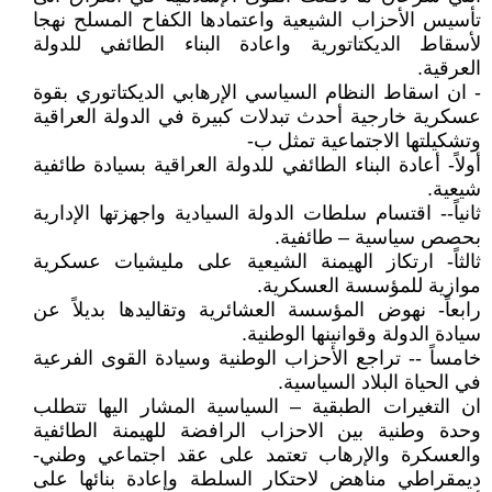
تأسيس الأحزاب الشيعية واعتمادها الكفاح المسلح نهجا
لأسقاط الديكتاتورية واعادة البناء الطائفي للدولة
العرقية.
- ان اسقاط النظام السياسي الإرهابي الديكتاتوري بقوة
عسكرية خارجية أحدث تبدلات كبيرة في الدولة العراقية
وتشكيلتها الاجتماعية تمثل ب-
أولاً- أعادة البناء الطائفي للدولة العراقية بسيادة طائفية
شيعية.
ثانياً-- اقتسام سلطات الدولة السيادية واجهزتها الإدارية
بحصص سياسية – طائفية.
ثالثاً- ارتكاز الهيمنة الشيعية على مليشيات عسكرية
موازية للمؤسسة العسكرية.
رابعاً- نهوض المؤسسة العشائرية وتقاليدها بديلاً عن
سيادة الدولة وقوانينها الوطنية.
خامساً -- تراجع الأحزاب الوطنية وسيادة القوى الفرعية
في الحياة البلاد السياسية.
ان التغيرات الطبقية – السياسية المشار اليها تتطلب
وحدة وطنية بين الاحزاب الرافضة للهيمنة الطائفية
والعسكرة والإرهاب تعتمد على عقد اجتماعي وطني-
ديمقراطي مناهض لاحتكار السلطة وإعادة بنائها على