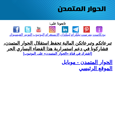
تابعونا على:
بودكاست
بنترست
تيلكرام
لينكدإن
الانستغرام
اليوتيوب
التويتر
الفيسبوك
تبرعاتكم وتبرعاتكن المالية تحفظ استقلال الحوار المتمدن،
فشاركونا في دعم استمرارية هذا الفضاء اليساري الحر
[اشترك في قناة ‫«الحوار المتمدن» على اليوتيوب]
الحوار المتمدن - موبايل
الموقع الرئيسي