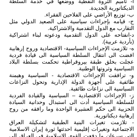
أ- تأميم الثروة النفطية ووضعها في خدمة السلطة
الديكتاتورية الجديدة.
ب- توزيع الأراضي على الفلاحين الفقراء.
ج- قيامه بإجراءات سياسية على الصعيد الدولي مثل
التقارب مع الدول التقدمية والاشتراكية.
د-انفتاحه على الدول التقدمية ودعوته لبناء اشتراكية
(بأردية عربية).
ه- تلازمت الإجراءات السياسية- الاقتصادية وروح إرهابية
افضت الى انتقال السلطة السياسية الى قيادة فردية
عجلت بخلق طبقة بيروقراطية تحكمت بسلطة البلاد
السياسية وثروتها الوطنية.
و- ترافقت الإجراءات الاقتصادية - السياسية وهيمنة
طائفية على أجهزة الدولة الإدارية وتحول النزاعات
السياسية الى نزاعات طائفية.
ز- الإجراءات الاقتصادية – السياسية والقيادة الفردية
للسلطة السياسية أدت الى استبدال وحدانية السيادة
الحزبية الى حكم العشيرة الواحدة وما رافقه من روح
إرهابية ديكتاتورية.
- تلازمت تغيرات البنية الطبقية لتشكيلة العراق
الاجتماعية وتغيرات إقليمية احدثتها ثورة إيران الاسلامية
التي سرعان ما دفعت القوى الإسلامية في العراق الى