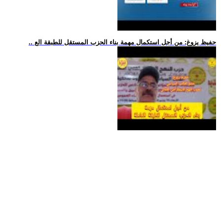
.. حفيظ يزوغ: من أجل استكمال مهمة بناء الحزب المستقل للطبقة الع