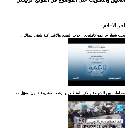
التعليق والتصويت على الموضوع في الموقع الرئيسي
اخر الافلام
.. تحت شعار -نزعمو كاملين-... حزب التقدم والاشتراكية يلتقي بساك
.. صدامات بين الشرطة وآلاف المتظاهرين رفضا لمشروع قانون يسهّل ت