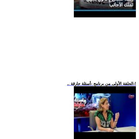
.. الحلقة الأولى من برنامج -أسئلة حارقة-!