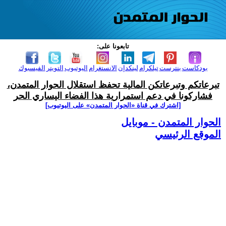
تابعونا على:
بودكاست
بنترست
تيلكرام
لينكدإن
الانستغرام
اليوتيوب
التويتر
الفيسبوك
تبرعاتكم وتبرعاتكن المالية تحفظ استقلال الحوار المتمدن،
فشاركونا في دعم استمرارية هذا الفضاء اليساري الحر
[اشترك في قناة ‫«الحوار المتمدن» على اليوتيوب]
الحوار المتمدن - موبايل
الموقع الرئيسي