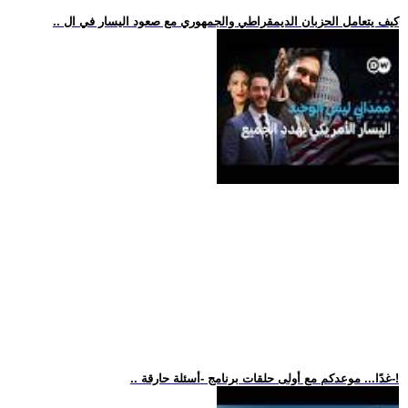
.. كيف يتعامل الحزبان الديمقراطي والجمهوري مع صعود اليسار في ال
.. غدًا... موعدكم مع أولى حلقات برنامج -أسئلة حارقة-!