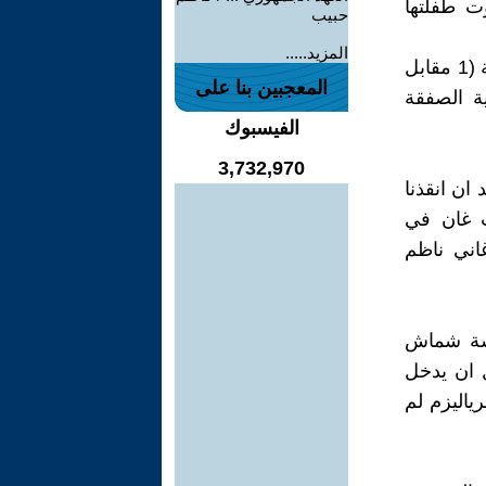
ت طفلتها
حبيب
المزيد.....
"لا بأس! " - اجاب "سليم الجراح" الذي عقد العزم على ابرام صفقة رابحة (1 مقابل
المعجبين بنا على
ية الصفقة
الفيسبوك
3,732,970
ان انقذنا
ت غان في
اني ناظم
رسة شماش
Do دقائق قليلة قبل ان يدخل
ياليزم لم