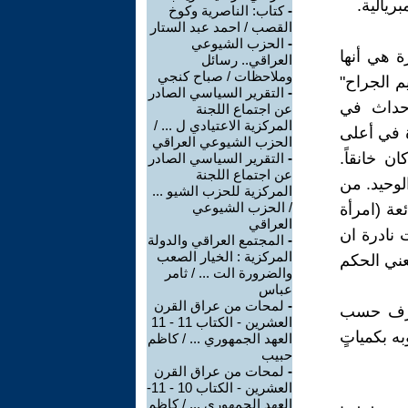
ريالية.
-
كتاب: الناصرية وكوخ
القصب / احمد عبد الستار
-
الحزب الشيوعي
رة هي أنها
العراقي.. رسائل
وملاحظات / صباح كنجي
م الجراح"
-
التقرير السياسي الصادر
أحداث في
عن اجتماع اللجنة
المركزية الاعتيادي ل ... /
ة في أعلى
الحزب الشيوعي العراقي
ن خانقاً.
-
التقرير السياسي الصادر
عن اجتماع اللجنة
لوحيد. من
المركزية للحزب الشيو ...
/ الحزب الشيوعي
عة (امرأة
العراقي
 نادرة ان
-
المجتمع العراقي والدولة
المركزية : الخيار الصعب
عني الحكم
والضرورة الت ... / ثامر
عباس
-
لمحات من عراق القرن
حترف حسب
العشرين - الكتاب 11 - 11
ه بكمياتٍ
العهد الجمهوري ... / كاظم
حبيب
-
لمحات من عراق القرن
العشرين - الكتاب 10 - 11-
العهد الجمهوري ... / كاظم