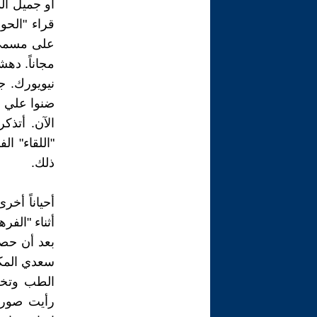
أو جميل ال
قراء "الحو
على مسمى"
مجاناً. ده
نيويورك. ج
ضنوا علي ك
الآن. أتذك
"اللقاء" ا
ذلك.
أحياناً أخ
أثناء "الفر
بعد أن حصل
الطب وتخص
رأيت صورت