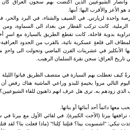
 وأنصار الشيوعيين الذين اكتضت بهم سجون العراق كان 
و الأعز والأقرب اليها: أبنها.
رصة واحدة لزيارتي. في الصيف والشتاء، في البرد والحر، ف
الرملية. كانت تركب القطار من بغداد الى السماوة، ومن ه
اوية بدوية قاحلة، كانت تقطع الطريق بالسيارة مع اسرٍ أ
لمطاف الى قلعةٍ عسكرية نائية، بالقرب من الحدود العراقية-
مها الأنكليز في عشرينات القرن الماضي وتحولت الى واحدٍ
تاريخ العراق: سجن نقرة السلمان الرهيب.
ً كيف تعطلت بهم السيارة في منتصف الطريق فباتوا الليلة ف
يوم التالي مروا بخيمةٍ للبدو وراعي الماشية هناك رفض أن 
 الذي زودهم به. ترى هل عرف انهم ذاهبون للقاء الشيوعيين؟
معها دائماً أحد أبنائها أو بناتها.
ت تراففها بيرتا (الأخت الكبيرة). في لقائي الأول مع بيرتا في
ت تبكي: "اشسويت بينا؟ قتلِتنا كِلنا!" (ماذا فعلت بنا؟ لقد قتلتنا