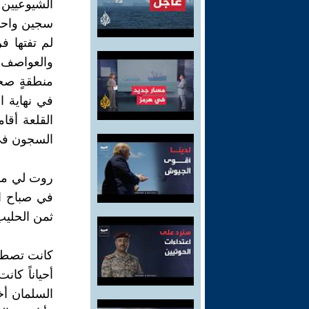
الشيوعيين
سجين واحد ه
لم تفتها ف
والعواصف 
منطقةٍ صحر
في نهاية ا
القلعة أقا
السجون في 
روت لي مرة
في صباح ال
ثمن الحليب
كانت تصطحب 
أحياناً كان
السلمان أخذ