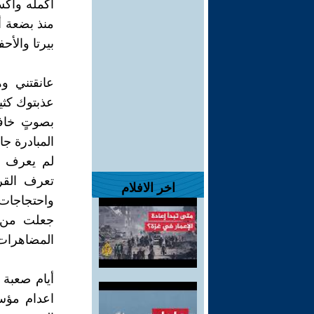
أكمله وأكس
منذ بضعة أ
بيرتا والأحف
عانقتني وه
عذبتوك كثيغ
بصوتٍ خاف
المبادرة ج
لم يعرف أح
تعرف القرا
اخر الافلام
واحتجاجات 
جعلت من بي
المضاهرات 
أيام صعبة 
اعدام مؤس