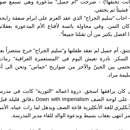
 (أنت تخنقها!) - صرخت "أم جميل" مذعورة وهي تسمع صو
فشيئاً ثم يختفي.
 كان الثمن. وفي محاولة يائسة لأقناع الأم المذعورة بعقلان
افضل بكثير من أن تقتلنا جميعاً".
تنق، أم جميل لم تفقد طفلتها و"سليم الجراح" خرج منتصراً بعد 
السكر. نادرة تعيش اليوم في "المستعمرة العراقية" رما
تحتمي بين الحينّ والآخر من صواريخ "حماس" وتحن الى أغ
ليمة مراد.
رى كان يرافقها اسحق. ذروة اعماله "الثورية" كانت في مد
عندما كتب على لوحة الصف wn with Imperialism
كليزي للغة الأنكليزية قاعة الصف ويذهل لما رات عيناه. الأمبر
ر انتهى بعقاب بسيط وبدعوة الوالد للقاء مدير المدرسة.