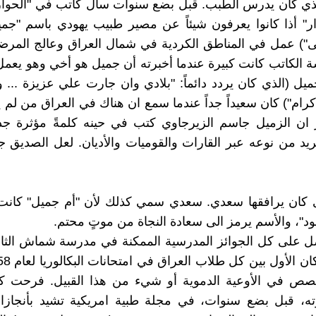
ذي كان يدرس الطبب. قبل بضع سنوات سأل كاتب في "الحوار 
ار" أذا كانوا يعرفون شيئاً عن مصير طبيب يهودي باسم "جم
) عمل في المناطق الكردية في شمال العراق وعالج المرضى
شة الكاتب كانت كبيرة عندما أخبرته أن جميل هو أخي وهو يعمل 
ميل (الذي كان يردد دائماً: "بلادي وان جارت علي عزيزة ... 
رام") كان سعيداً جداً عندما سمع ان هناك في العراق من لم 
ر ان الزميل جاسم الزيرجاوي كتب في حينه كلمةً مؤثرة جد
لفريد من نوعه عبر القارات والقوميات والأديان. لعل الصديق 
رى كان يرافقها سعدي. سعدي سمي كذلك لأن "أم جميل" كانت 
هود"، والأسم يرمز الى سعادة النجاة من موتٍ محتم.
 على كل الجوائز المدرسية الممكنة في مدرسة شماش الثانو
ص في الأوعية الدموية أو شيء من هذا القبيل. فرحت كثير
ه، قبل بضع سنوات، في مجلة طبية امريكية تشيد بأنجازات