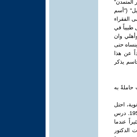
المتمدن"
يل" ("أسم
 الفقراء
طبيباً في
وأهلي وان
ينساه حتى
اً عن هذا
جاسم يذكر
حاملةً به
ية، احتل
سعدي المكان الأول بين كل طلاب العراق في امتحانات البكالوريا لعام 1958. درس
اً عندما
 الدكتور