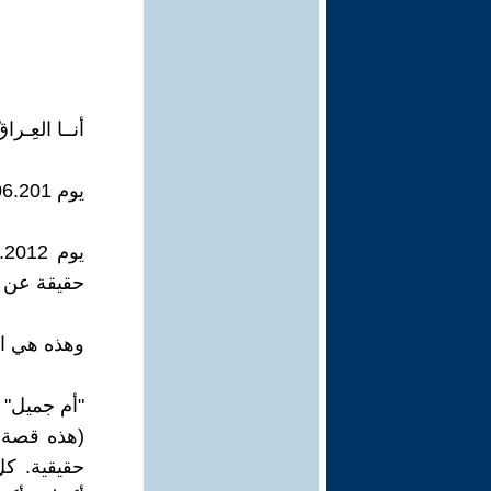
أنــا العِـر
يوم 29.06.201 فارفت الحياة ( دبورا ) زوجة النبيل العراقي ( يعقوب ابراهامي).
حقيقة عن ا
وهذه هي ا
"أم جميل"
(هذه قصة ح
حقيقية. ك