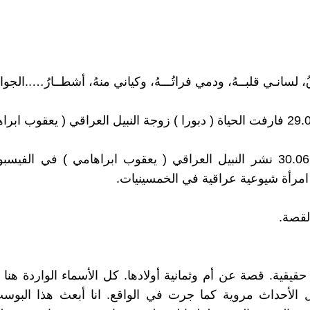
اقُ، لسانـي قلبــهُ، ودمي فراتُـــهُ، وكياني منهُ، أشطــارُ…..الجو
يوم 30.06.2012 نشر النبيل العراقي ( يعقوب ابراهامي ) في الف
مرأة شيوعية عراقية في الخمسينيات.
لقصة.
قيقية. قصة عن أم وثمانية أولادها. كل الأسماء الواردة هنا
ل الأحداث مروية كما جرت في الواقع. انا أبعث هذا البوس