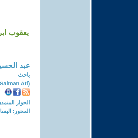
يعقوب ابر
عبد الحسي
باحث
(Abdul Hussein Salman Ati)
الحوار المتمدن-العدد: 6945 - 1
المحور: اليسار