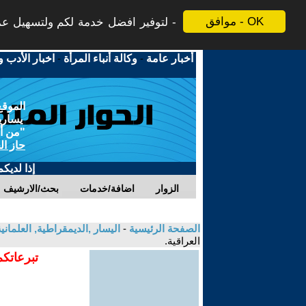
موافق - OK
لتوفير افضل خدمة لكم ولتسهيل عملي
أخبار عامة
-
وكالة أنباء المرأة
-
اخبار الأدب و
الموقع
يسارية
"من أج
حاز ال
إذا لديك
الزوار
اضافة/خدمات
بحث/الارشيف
الصفحة الرئيسية
-
اليسار ,الديمقراطية, العلمان
العراقية.
تبرعاتكم