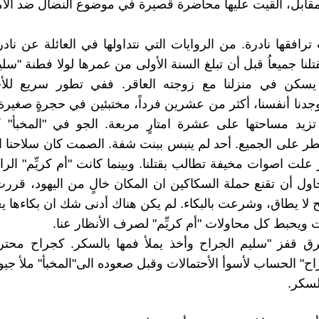
لمقابل، القيت عليها محاضرة قصيرة في موضوع النضال ضد الأمب
 ترافقها نادرة. من الروايات التي نتداولها في العائلة عن ناد
لنا جميعاُ قبل أن تبلغ السنة الأولى من عمرها لولا فطنة "سلي
يسكن في منزلنا مع زوجته العاقر. ففي تطور سريع لل
وجدنا أنفسنا، أكثر من عشرين فرداً، مختبئين في حجرةٍ صغير
زيد مساحتها على عشرة امتارٍ مربعة. الجو في "المخبأ" كا
 على الجميع. أحد لم ينبس ببنت شفة. الصمت كان سلاحنا ا
علت اصوات مخيفة تطالب بقتلنا. وبينما كانت "أم كريِّم" الرائ
ول أن تقنع حملة السكاكين ان المكان خالٍ من اليهود، قررت
 لا يطاق، وشرعت بالبكاء. لم يكن هناك أدنى شك ان بكاءها ي
ت ويحبط كل محاولات "أم كريِّم" لصرف الأنظار عنا.
رق قفز "سليم الجراح وأخذ يملأ فمها بالسكر. كجراح م
ح" الحساب لأسوأ الأحتمالات وقبل صعوده الى"المخبأ" ملأ جيوب
لسكر.