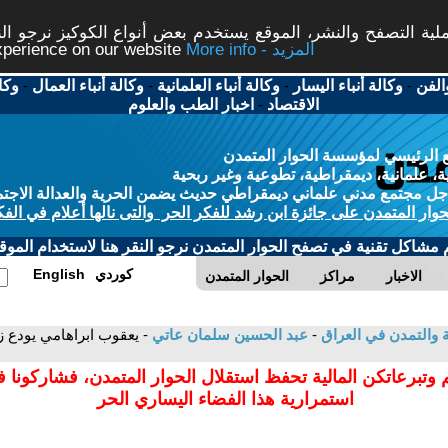
ة التصفح والنشر، الموقع يستخدم بعض أنواع الكوكيز نرجو النق
More info - المزيد
experience on our website
الفن
-
وكالة أنباء اليسار
-
وكالة أنباء العلمانية
-
وكالة أنباء العمال
-
وكا
الاقتصاد
-
اخبار الطب والعلوم
 الرئيسي لمؤسسة الحوار المتمدن
، علمانية، ديمقراطية، تطوعية وغير ربحية
ل مجتمع مدني علماني ديمقراطي حديث يضمن الحرية والعدالة الاجتم
حوار المتمدن على جائزة ابن رشد للفكر الحر والتى نالها أعلام في الفك
م مشاكل تقنية في تصفح الحوار المتمدن نرجو النقر هنا لاستخدام الموقع
كوردي
English
الاخبار
مراكز
الحوار المتمدن
ية والتمدن في العراق
-
عبد الحسين سلمان عاتي
- يعقوب ابراهامي يودع ز
 وتبرعاتكن المالية تحفظ استقلال الحوار المتمدن، فشاركونا 
استمرارية هذا الفضاء اليساري الحر