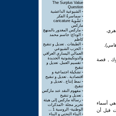
The Surplus Value
Question
-
الشيوعية الداعشية
-
سماسرةٌ الفكر
-
تَشْوِيهُ caricature
ماركس
-
ماركس المغدور بالمنهج
اهري.
-
الوداع: جاسم محمد
كاظم
-
الطبقات . تعديل و تنقيح
-
الحزب الشيوعي
العمالي اليساري العراقي
والدونكيشوتية الجديدة
يسبوك , قصة
-
تقسيم العمل. تعديل و
تنقيح
-
تشكيلة اجتماعية و
اقتصادية . تعديل و تنقيح
-
نمط إنتاج . تعديل و
تنقيح.
-
مفهوم النقد عند ماركس
. تعديل و تنقيح
-
رسالة ماركس إلى هيئة
 هي أسماء
تحرير مجلة -المذكرات
الوطنية- الروسية 1 ...
ت قبل أن
-
البناء التحتي و البناء