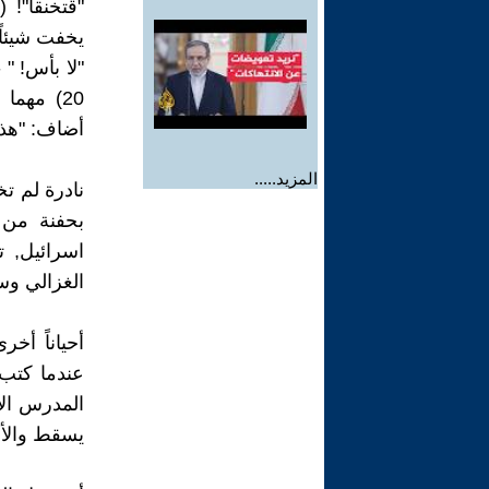
"قتخنقا"!
يخفت شيئاً 
20) مهما
أضاف: "هذا 
المزيد.....
نادرة لم تخ
بحفنة من 
اسرائيل, 
الغزالي وس
أحياناً أخ
المدرس الأن
يسقط والأم