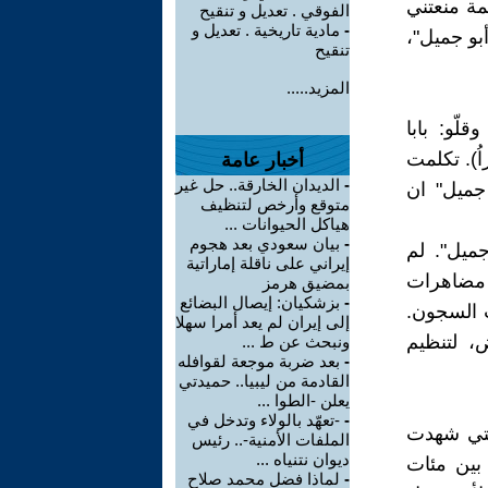
ة منعتني
الفوقي . تعديل و تنقيح
-
مادية تاريخية . تعديل و
بو جميل"،
تنقيح
المزيد.....
لّو: بابا
اُ). تكلمت
أخبار عامة
-
الديدان الخارقة.. حل غير
جميل" ان
متوقع وأرخص لتنظيف
هياكل الحيوانات ...
-
بيان سعودي بعد هجوم
جميل". لم
إيراني على ناقلة إماراتية
ء مضاهرات
بمضيق هرمز
-
بزشكيان: إيصال البضائع
ب السجون.
إلى إيران لم يعد أمرا سهلا
ض، لتنظيم
ونبحث عن ط ...
-
بعد ضربة موجعة لقوافله
القادمة من ليبيا.. حميدتي
يعلن -الطوا ...
-
-تعهّد بالولاء وتدخل في
لتي شهدت
الملفات الأمنية-.. رئيس
ديوان نتنياه ...
بين مئات
-
لماذا فضل محمد صلاح