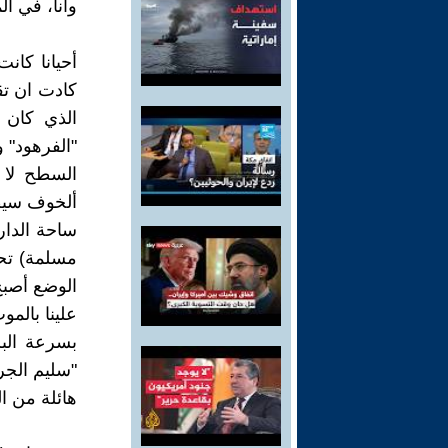
وأنا، في ا
أحيانا كانت
كادت ان تقت
الذي كان 
"الفرهود" 
السطح لا ت
ألخوف سيطر
ساحة الدار 
مسلمة) تحا
الوضع أصبح
علينا بالمو
بسرعة الب
"سليم الجرا
هائلة من ا