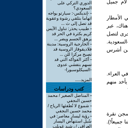
لأم جميل
الدوري التركي على
السعودي؟
-
-إنديكس-: سيارتو يواجه
ي الأمطار
اتهاما بتلقي رشوة وعقوبة
قد تصل إلى ث ...
ناك، عبر
-
طبيب يحذر: تناول الآيس
خرى لتصل
كريم بكثرة في الحر قد
يرهق الجسم ويضر ...
السعودية.
-
الخارجية الروسية: مدينة
فلاديقوقاز الروسية قد
 من أشرس
تصبح مركزا للن ...
-
أكثر الفواكه التي قد
تسهم بتفشي عدوى
-السيكلوسبورا-
ي العراء.
المزيد.....
يأخد منهم
كتب ودراسات
-
المناضل الصغير / محمد
حسين النجفي
-
شموع لا تُطفئها الرياح /
محمد حسين النجفي
 سجن نقرة
-
رؤية ليسارٍ معاصر: في
سُبل استنهاض اليسار
 جميعاً!).
العراقي / رشيد غويلب