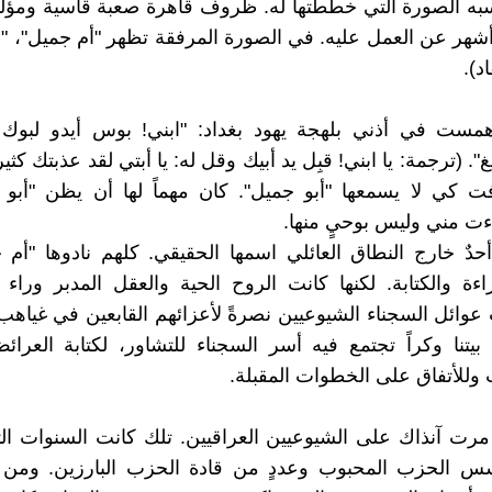
به الصورة التي خططتها له. ظروف قاهرة صعبة قاسية ومؤلم
شهر عن العمل عليه. في الصورة المرفقة تظهر "أم جميل"، "أ
اد).
مست في أذني بلهجة يهود بغداد: "ابني! بوس أيدو لبوك وق
". (ترجمة: يا ابني! قبِل يد أبيك وقل له: يا أبتي لقد عذبتك كثير
ت كي لا يسمعها "أبو جميل". كان مهماً لها أن يظن "أبو 
اءت مني وليس بوحيٍ منها.
دٌ خارج النطاق العائلي اسمها الحقيقي. كلهم نادوها "أم 
ءة والكتابة. لكنها كانت الروح الحية والعقل المدبر ورا
عوائل السجناء الشيوعيين نصرةً لأعزائهم القابعين في غياه
تنا وكراً تجتمع فيه أسر السجناء للتشاور، لكتابة العرائ
وللأتفاق على الخطوات المقبلة.
مرت آنذاك على الشيوعيين العراقيين. تلك كانت السنوات ا
س الحزب المحبوب وعددٍ من قادة الحزب البارزين. ومن 