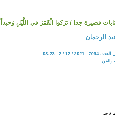
ابات قصيرة جدا / تَرَكوا الْقَمَرَ في اللَّيْلِ وَحيداً 
بد الرحمان
20 / 12 / 2 - 03:23
 والفن
رة جدا