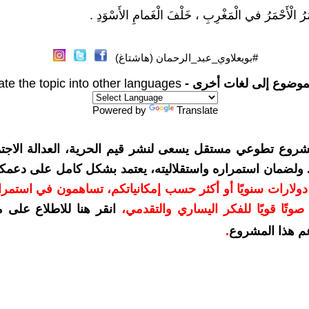
رُ الْأَحْمَرُ في الْمَغْرِبِ ، خَلْفَ الْغَمامِ الأَسْوَدِ .
#بويعلاوي_عبد_الرحمان (هاشتاغ)
موضوع إلى لغات أخرى -
ate the topic into other languages
Powered by
Translate
شروع تطوعي مستقل يسعى لنشر قيم الحرية، العدالة الاجتم
. ولضمان استمراره واستقلاليته، يعتمد بشكل كامل على دعمك
دعمكم بمبلغ 10 دولارات سنويًا أو أكثر حسب إمكانياتكم، تساهمون في استم
وتًا قويًا للفكر اليساري والتقدمي
،
انقر هنا للاطلاع على 
م هذا المشروع
.