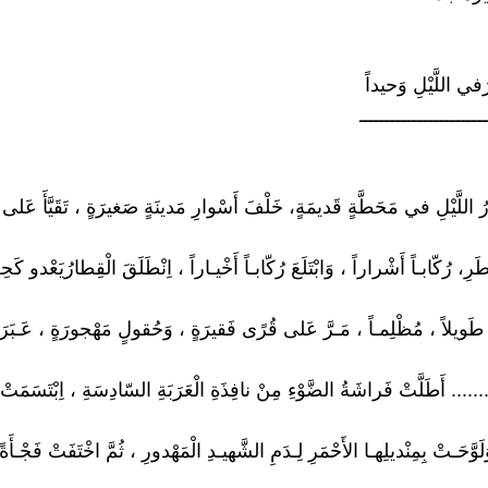
رَفي اللَّيْلِ وَحيداً
ـــــــــــــــــــــــ
ُ اللَّيْلِ في مَحَطَّةٍ قَديمَةٍ، خَلْفَ أَسْوارِ مَدينَةٍ صَغيرَةٍ ، تَقَيَّأَ عَل
ْمَطَرِ، رُكّابـاً أَشْراراً ، وَابْتَلَعَ رُكّابـاً أَخْيـاراً ، اِنْطَلَقَ الْقِطارُيَعْدو ك
ً طَويلاً ، مُظْلِمـاً ، مَـرَّ عَلى قُرًى فَقيرَةٍ ، وَحُقولٍ مَهْجورَةٍ ، عَـبَرَ ج
..... أَطَلَّتْ فَراشَةُ الضَّوْءِ مِنْ نافِذَةِ الْعَرَبَةِ السّادِسَةِ ، اِبْتَسَمَتْ
لَوَّحَـتْ بِمِنْديلِهـا الأَحْمَرِ لِـدَمِ الشَّهيـدِ الْمَهْدورِ ، ثُمَّ اخْتَفَتْ فَجْـأَة