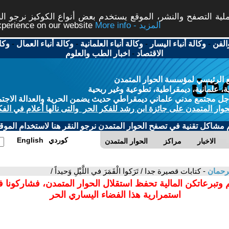
ة التصفح والنشر، الموقع يستخدم بعض أنواع الكوكيز نرجو النق
More info - المزيد
experience on our website
الفن
-
وكالة أنباء اليسار
-
وكالة أنباء العلمانية
-
وكالة أنباء العمال
-
وكا
الاقتصاد
-
اخبار الطب والعلوم
 الرئيسي لمؤسسة الحوار المتمدن
، علمانية، ديمقراطية، تطوعية وغير ربحية
ل مجتمع مدني علماني ديمقراطي حديث يضمن الحرية والعدالة الاجتم
حوار المتمدن على جائزة ابن رشد للفكر الحر والتى نالها أعلام في الفك
م مشاكل تقنية في تصفح الحوار المتمدن نرجو النقر هنا لاستخدام الموقع
كوردي
English
الاخبار
مراكز
الحوار المتمدن
لرحمان
- كتابات قصيرة جدا / تَرَكوا الْقَمَرَ في اللَّيْلِ وَحيداً /
 وتبرعاتكن المالية تحفظ استقلال الحوار المتمدن، فشاركونا 
استمرارية هذا الفضاء اليساري الحر