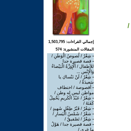
/
إجمالي القراءات: 1,503,795
المقالات المنشورة: 574
-
شِعْرٌ / لُصوصُ الْوَطَنِ /
-
قصة قصيرة جدا
للأطفال / اَلْإِوَزَّةُ الْبَيْضاءُ
وَالْإِنْس ...
-
شِعْرٌ / لَنْ نَنْساكِ يا
سَعيدَةْ /
-
أقصوصة / اختطاف
مواطن ليس له وطن /
-
شِعْرٌ / عَبْدُ الْكَريمِ يَحْمِلُ
كَفَنَهُ /
-
شِعْرٌ / قَبْرُ طِفْلٍ شَهيدٍ /
-
شعْرٌ / شَمْسُ الْيَسارِ /
-
شِعْرٌ / تَصْفيقٌ /
-
قصة قصيرة جدا / هَوْلُ
ما جَرى /