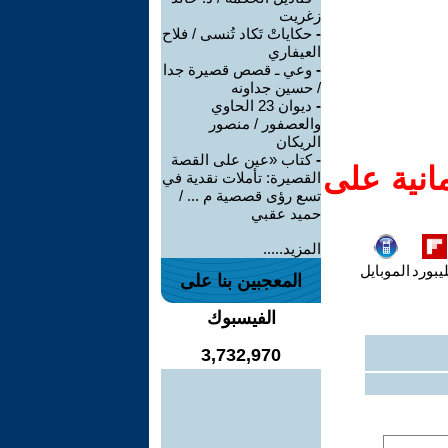
زغريت
-
حكاياتْ تَكاد تُنسى / فلاح
العيفاري
-
وعي ـ قصص قصيرة جدا
/ حسين جداونه
-
ديوان 23 الحاوي
والعصفور / منصور
الريكان
-
كتاب «عين على القصة
انية على
القصيرة: تأملات نقدية في
تسع رؤى قصصية م ... /
حميد عقبي
المزيد.....
يبورد
الموبايل
المعجبين بنا على
الفيسبوك
3,732,970