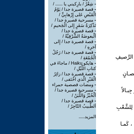
-
شِعْرٌ / بارِكيني يا ...... /
-
قصة قصيرة جدا / يَوْمُ
الْقَبْضِ عَلى إِرْهابِيٍّ /
-
مسرحية قصيرة جدا /
تَذْكِرَةُ سَفَرٍ إِلى الْجَحيمِ /
-
قصة قصيرة جدا /
اَلْبعوضَةُ الشَّرْقِيَّةُ /
-
قصة قصيرة جدا / إِلى
آخرِهِ /
-
قصة قصيرة جدا / رَجُلُ
ى الرَّصيفِ
الْجُمُعَةِ /
-
هايكو Haiku / ماجاءَ في
كتابِ اللَّيْلِ /
َحِصـانٍ
-
قصة قصيرة جدا / زائِرُ
الْقَبْرِ الَّذي اخْتَفى /
-
ومضات قصصية حمراء
ِبـالاً
-
مسرحية قصيرة جدا /
اَلْخُبْزُ وَاللَّبَنُ /
-
قصة قصيرة جدا /
اَلطَّبيبُ التّاجِرُ /
 لِلشَّعْبِ
المزيد.....
ً ، كَمـا