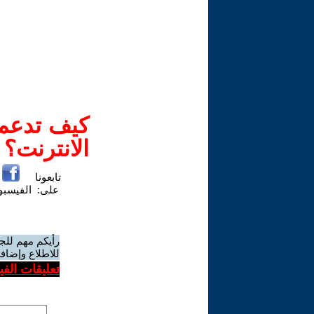
كيف تدعم-
الانترنت؟
تابعونا
على:
الفيسب
رأيكم مهم للج
للاطلاع وإضافة
تعليقات الف