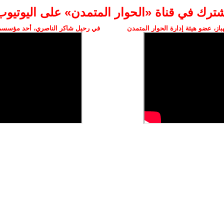
شترك في قناة «الحوار المتمدن» على اليوتيوب
ز، عضو هيئة إدارة الحوار المتمدن
في رحيل شاكر الناصري، أحد مؤسسي 