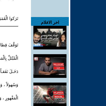
تَرَكوا الْقَمَ
اخر الافلام
ــــــــــــــــ
تَوَقَّفَ قِطار
الْمُبْتَلِّ بِال
دَخَـلَ نَفَقـا
وَسُهولاً ، وَ..
الْمَقْهورِ ، وَ