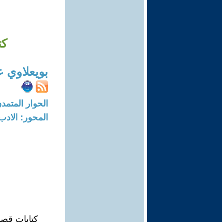
كت
بويعلاوي ع
الحوار المتمدن-العدد: 7094 - 21
المحور: الادب
كتابات قصي