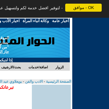
موافق - OK
لتوفير افضل خدمة لكم ولتسهيل عملي
أخبار عامة
-
وكالة أنباء المرأة
-
اخبار الأدب و
الموقع
يسارية
"من أج
حاز ال
إذا لديك
الزوار
اضافة/خدمات
بحث/الارشيف
الصفحة الرئيسية
-
الادب والفن
-
بويعلاوي عبد ا
تبرعاتكم