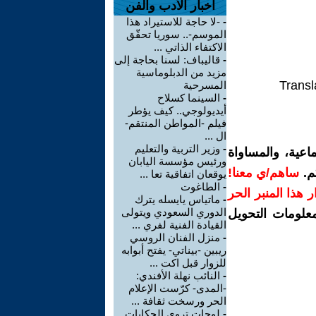
اخبار الأدب والفن
-
-لا حاجة للاستيراد هذا
الموسم-.. سوريا تحقّق
الاكتفاء الذاتي ...
-
قاليباف: لسنا بحاجة إلى
مزيد من الدبلوماسية
Transl
المسرحية
-
السينما كسلاح
أيديولوجي.. كيف يؤطر
فيلم -المواطن المنتقم-
ال ...
-
وزير التربية والتعليم
اعية، والمساواة
ورئيس مؤسسة اليابان
م.
ساهم/ي معنا!
يوقعان اتفاقية تعا ...
-
الطاغوت
رار هذا المنبر الحر
-
ماتياس يايسله يترك
الدوري السعودي ويتولى
معلومات التحويل
القيادة الفنية لفري ...
-
منزل الفنان الروسي
ريبين -بيناتي- يفتح أبوابه
للزوار قبل اكت ...
-
النائب نهلة الأفندي:
-المدى- كرّست الإعلام
الحر ورسخت ثقافة ...
-
لوحات تروي الحكايات..