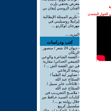
معرض يحتفي بإرث
الفنان الروسي إيفان بي
...
الحوار المتمدن
-
تكريم الممثلة الإيطالية
إيزابيلا روسيليني في
مهرجان لوكارنو ...
المزيد.....
كتب ودراسات
-
ديوان 24 شعر / منصور
الريكان
-
القصة الشاعرة والوعي
الجمعي الحداثي/ مقاربة
في دور القصة الش ... /
ربيحة الرفاعي
-
تصاوير لية الظمأ /
السمّاح عبد الله
-
ثلاثاءات عابر سبيل /
السمّاح عبد الله
-
ملامــح التجريــب في
كتابـات السيـد حـافظ من
خلال روايته يو ... /
سلسبيل كريبع
-
قناديل الحكمة / د. خالد