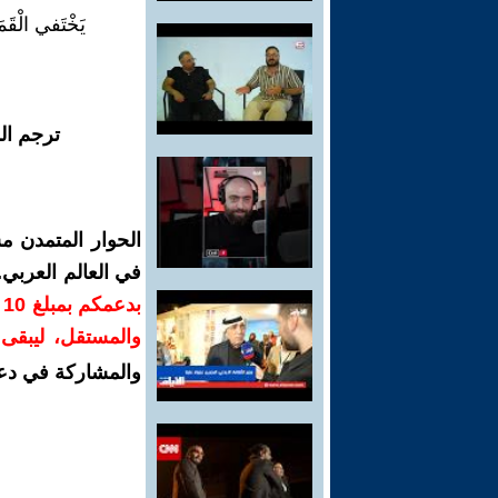
يَخْتَفي الْقَمَ
ترجم ال
الحوار المتمدن م
في العالم العربي
ب
والمستقل، ليبقى ص
والمشاركة في دع