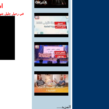
ا‫
في رحيل جليل شهبا
المزيد.....