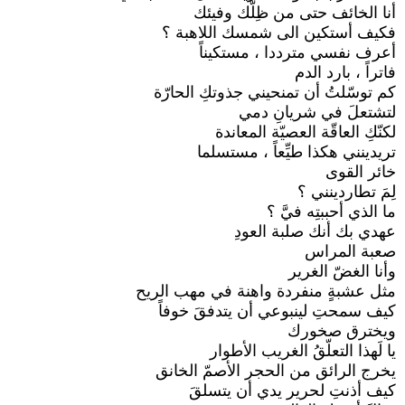
أنا الخائف حتى من ظِلّك وفيئك
فكيف أستكين الى شمسك اللاهبة ؟
أعرف نفسي مترددا ، مستكيناً
فاتراً ، بارد الدم
كم توسّلتُ أن تمنحيني جذوتكِ الحارّة
لتشتعلَ في شريانِ دمي
لكنّكِ العاقّة العصيّة المعاندة
تريدينني هكذا طيِّعاً ، مستسلما
خائر القوى
لِمَ تطاردينني ؟
ما الذي أحببتِه فيَّ ؟
عهدي بك أنك صلبة العودِ
صعبة المراس
وأنا الغضّ الغرير
مثل عشبةٍ منفردة واهنة في مهب الريح
كيف سمحتِ لينبوعي أن يتدفقَ خوفاً
ويخترق صخورك
يا لَهذا التعلّقُ الغريب الأطوار
يخرج الرائق من الحجر الأصمّ الخانق
كيف أذنتِ لحرير يدي أن يتسلقَ