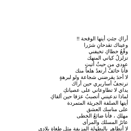
أراكِ جئتِ أيتها الوقحة !!
وعيناك تقدحانِ شرَرا
وقْعُ خطاكِ تخيفني
تزلزلُ كياني المنهك
عودي من حيثُ أتيتِ
فأنا خائفٌ أرتعدُ هلعاً منك
لا أحدَ يقرضني شجاعة ولو لبرهةٍ
ترتجفُ أساريري حين أراك
يداي لا تطاوعاني على عصيانكِ
لماذا تدعينني أتصببُ عرَقا حين ألقاكِ
أيتها الصلفة الجريئة المتمردة
على مناسك العشق
مهلكِ ، فأنا ضائعُ الخطى
عاثرُ المسلك والمرأى
لا أتظاهر بالبطولة المزيفة مثل طغاة بلادي