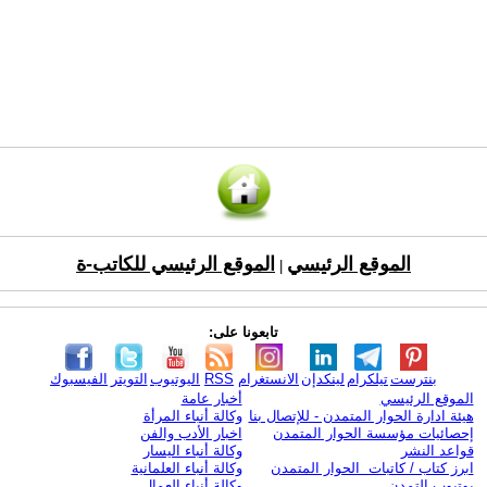
الموقع الرئيسي
الموقع الرئيسي للكاتب-ة
|
تابعونا على:
بنترست
تيلكرام
لينكدإن
الانستغرام
RSS
اليوتيوب
التويتر
الفيسبوك
الموقع الرئيسي
أخبار عامة
هيئة ادارة الحوار المتمدن - للإتصال بنا
وكالة أنباء المرأة
إحصائيات مؤسسة الحوار المتمدن
اخبار الأدب والفن
قواعد النشر
وكالة أنباء اليسار
ابرز كتاب / كاتبات الحوار المتمدن
وكالة أنباء العلمانية
يوتيوب التمدن
وكالة أنباء العمال