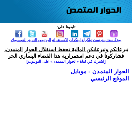
تابعونا على:
بودكاست
بنترست
تيلكرام
لينكدإن
الانستغرام
اليوتيوب
التويتر
الفيسبوك
تبرعاتكم وتبرعاتكن المالية تحفظ استقلال الحوار المتمدن،
فشاركونا في دعم استمرارية هذا الفضاء اليساري الحر
[اشترك في قناة ‫«الحوار المتمدن» على اليوتيوب]
الحوار المتمدن - موبايل
الموقع الرئيسي