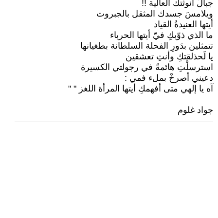
جبالَ أنوثتك العالية !!
ويلامسَ جسدك المثقل بالجبروت
أيتها العنيدةُ القياد
ما الذي ذوّبكِ فيّ أيتها الحرباء
تتمثلين بدَورِ الفحلة السلطانة بطغيانها
يا لَحذلقتكِ وأنتِ تعشقين
استرسلْتِ هائمةً في رجولتي الكسيرة
دعيني أصرخْ بملء فمي :
آه يا إلهي متى أفهمكِ أيتها المرأة اللغز " "
جواد غلوم