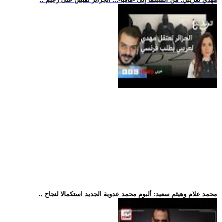
.. محمد علام وهيثم سعيد: ألبوم محمد عدوية الجديد استكمالا لنجاح