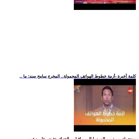
.. كلمة أخيرة -أزمة خطوط الهواتف المحمولة.. المخرج سامح سند: ما
.. مهدي لعريبي: من السينما إلى -مافيا-... الجزائر تقبض على زعيم