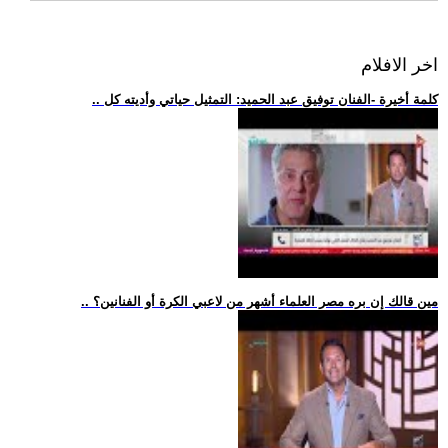
اخر الافلام
.. كلمة أخيرة -الفنان توفيق عبد الحميد: التمثيل حياتي وأديته كل
.. مين قالك إن بره مصر العلماء أشهر من لاعبي الكرة أو الفنانين؟