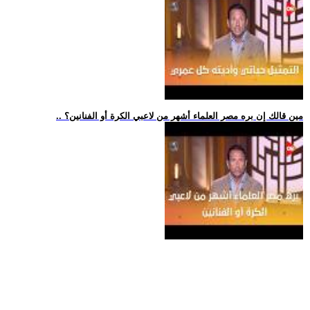
.. مين قالك إن بره مصر العلماء أشهر من لاعبي الكرة أو الفنانين؟