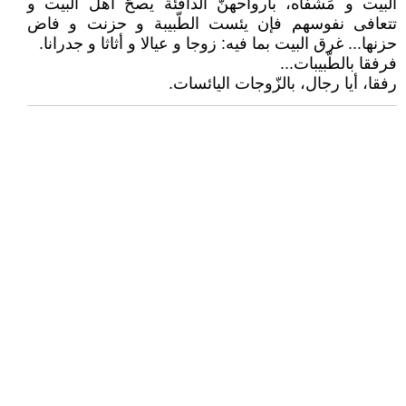
البيت و مَشْفَاه، بأرواحهنّ الدافئة يصحّ أهل البيت و
تتعافى نفوسهم فإن يئست الطّبيبة و حزنت و فاض
حزنها... غرق البيت بما فيه: زوجا و عيالا و أثاثا و جدرانا.
فرفقا بالطّبيبات...
رفقا، أيا رجال، بالزّوجات اليائسات.