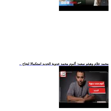
.. محمد علام وهيثم سعيد: ألبوم محمد عدوية الجديد استكمالا لنجاح