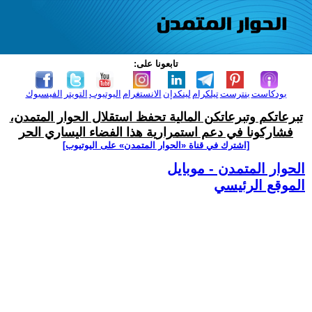
تابعونا على:
بودكاست
بنترست
تيلكرام
لينكدإن
الانستغرام
اليوتيوب
التويتر
الفيسبوك
تبرعاتكم وتبرعاتكن المالية تحفظ استقلال الحوار المتمدن،
فشاركونا في دعم استمرارية هذا الفضاء اليساري الحر
[اشترك في قناة ‫«الحوار المتمدن» على اليوتيوب]
الحوار المتمدن - موبايل
الموقع الرئيسي