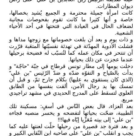
ديوان المطارات.
كانت امرأة جميلة محترمة و الجميع يُشيد بخصالها،
خاصة و أنها كثيرا ما كانت تقوم بفحوصات مجانية
لضعاف الحال في العيادة التي فتحتها في أحد الأحياء
الشعبية.
و ذات يوم و بعد أن بلغت خصوماتها مع زوجها مداها و
فشلت الأدوية المهدّئة في تهدئة نفسيّتها المتعَبة قرّرت
أن تنتحر في مكان عمله كما لتُسبّب له فضيحة برحيلها
عندما عجزت عن ذلك بحياتها.
دخلت يومها إلى مطار تونس قرطاج في جبّة ʺحاجّةʺ و
بدأت بالصّياح و التفوّه ضدّه و ضدّ الرّئيس ʺبن عليʺ
(الذي كان يستقوي به عليها) بكلام جارح ثمّ، و قبل أن
تمسك بها يد رجال الأمن، ألقت بنفسها من الطابق
العلوي لتسقط على المدرج الحديدي في مشهد تراجيدي
مريع.
بعد العزاء، قال بعض النّاس في أسفٍ: مسكينة تلك
الطبيبة، ضحّت بحياتها لتفضحه و يخسر منصبه فجاءه
ʺبن عليʺ إلى بيته مُعَزِّيا إيّاه فيها!!!
و بعد فترة جد قصيرة من رحيلها حلّت لعنتها عليه كما
يجب و انقلب ʺبن عليʺ على صاحبه ابن النّقابي الكبير و