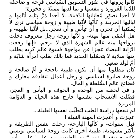
كانوا يرونها في صُوَر التسويق السّياسي فَرِحة و ضاحكة
للدّنيا الغَرورة و بنفسها و بما لديها ممتنّة و فخورة!
لا أحدا تصوّر مُعاناتها الدّفينة...لا أحدا مَرَّ بِبَالِهِ أيّامها و
لياليها الحزينة و كأنّها لأنّها طبيبة و زوجة سياسي ثري لا
يُمكنها أن تحزن و أن تيأس و أن تعجز...بل لأنّها طبيبة- و
هل أشقى منها مهنة- و لأنّها زوجة رجل معروف دخلت
بزواجها منه عالم الشهرة الذي لا يرحم، فإنها رفعت
الرّاية البيضاء عجزا عن مواجهة قسوة عالم كريه يطلب
منها صلابة لا يتحمّلها الحديد فما بالك بقلب امرأة شابّة و
أمّ لولد صغير.
كان مطلوبا منها أن تكون طبيبة ناجحة و أمّ صالحة و
زوجة صابرة لسياسي و رجل أعمال تتقاذفه معارك و
فضائح عالم السُّلطة و المال.
و في لحظة من الوحدة و الخوف و اليأس و العجز،
فضّلت الانسحاب بنفسها خارج هذه الحياة و الدوّامة
المريرة.
لم تنفعها دراسة الطب لِتُطَبِّبَ نفسها العليلة...
عجزت و أعجزت المهنة النبيلة !
قبل سنوات- و كأنّها البارحة- رحلت بنفس الطريقة و
بأكثر مشهدية، طبيبة أخرى كانت زوجة لسياسي تونسي
عيّنه صديقه الرئيسʺزين العابدين بن عليʺ على رأس