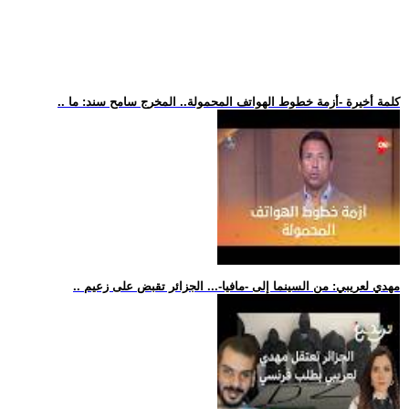
.. كلمة أخيرة -أزمة خطوط الهواتف المحمولة.. المخرج سامح سند: ما
.. مهدي لعريبي: من السينما إلى -مافيا-... الجزائر تقبض على زعيم