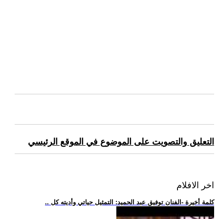
التعليق والتصويت على الموضوع في الموقع الرئيسي
اخر الافلام
.. كلمة أخيرة -الفنان توفيق عبد الحميد: التمثيل حياتي وأديته كل