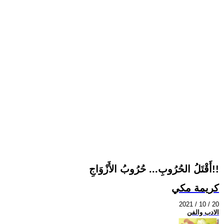
أَقْتَلُ الحُرُوبِ... حُرُوبُ الأَزْوَاجِ!!
كريمة مكي
2021 / 10 / 20
الادب والفن