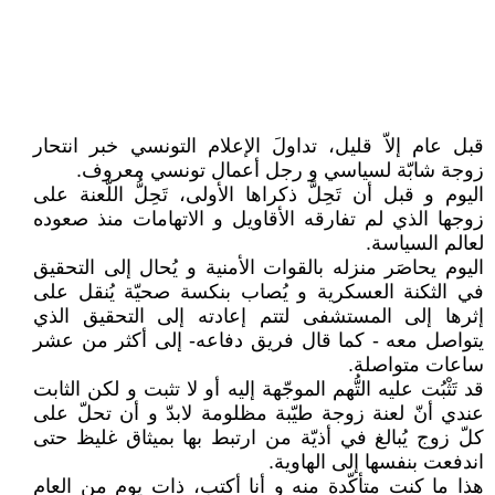
قبل عام إلاّ قليل، تداولَ الإعلام التونسي خبر انتحار
زوجة شابّة لسياسي و رجل أعمال تونسي معروف.
اليوم و قبل أن تَحِلَّ ذكراها الأولى، تَحِلُّ اللّعنة على
زوجها الذي لم تفارقه الأقاويل و الاتهامات منذ صعوده
لعالم السياسة.
اليوم يحاصَر منزله بالقوات الأمنية و يُحال إلى التحقيق
في الثكنة العسكرية و يُصاب بنكسة صحيّة يُنقل على
إثرها إلى المستشفى لتتم إعادته إلى التحقيق الذي
يتواصل معه - كما قال فريق دفاعه- إلى أكثر من عشر
ساعات متواصلة.
قد تَثْبُت عليه التُّهم الموجّهة إليه أو لا تثبت و لكن الثابت
عندي أنّ لعنة زوجة طيّبة مظلومة لابدّ و أن تحلّ على
كلّ زوج يُبالغ في أذيّة من ارتبط بها بميثاق غليظ حتى
اندفعت بنفسها إلى الهاوية.
هذا ما كنت متأكّدة منه و أنا أكتب، ذات يوم من العام