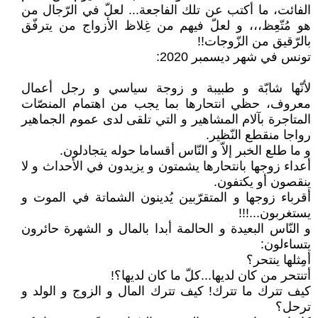
الفائت، ما أكتب عن تلك الفاجعة... لعلّ في الرّجال من
هو مُتّعِظ،،، و لعلّ فيهم من غِلاظ الأزواج من يترفّق
بالرّقيق من الزّوجات!!
تونس في شهر ديسمبر 2020:
لأنّها شابّة و طبيبة و زوجة سياسي و رجل أعمال
معروف، حظي انتحارها بما يجب من اهتمام المنصّات
المتاجرة بآلام المشاهير و التي تلقى لدى عموم الجماهير
رواجا منقطع النّظير.
و ما طلع الخبر إلاّ و النّاس أقساما حوله يتجادلون.
أعداء زوجها بانتحارها يشمتون و يزيدون في الأحداث و لا
ينقصون أو يكتفون.
أقرباء زوجها و المتقرّبين يُدينون الشماتة في الموت و
يستغربون...!!!
و النّاس البعيدة و الحالمة أبدا بالمال و الشهرة حائرون
يتساءلون:
أمِثلها ينتحر؟
أتنتحر من كان لديها...كلّ ما كان لديها؟!
كيف تترك ما تترك! كيف تترك المال و الزوج و الولد و
ترحل؟