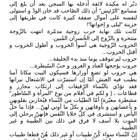
دبّر له مكيدة لائقة أدخله بها السجن بعد أن بلغ إلى
مسامع ʺالرّئيسʺ أن ذلك الصّاحب قد خان الودّ و استولى
لنفسه على أموال صفقة كبيرة كانت في طريقها إلى
خزينة ʺليلى و إخوانهاʺ!
كانت تلك نهاية حرب زوجية مدمّرة انتهت بالزّوجة
منتحرة و بالزّوج إلى الخُسران المُبين.
الحروب الزّوجية هي أسوأ الحروب و أطول الحروب و
أقتل الحروب...
حروب لم تتوقف يوما منذ بدء الخليقة...
حروب يؤججها العناد و الغرور و حبّ السّيطرة...
هي حروب لو تضع أوزارها فسيكون البيت مكانا آمنا
يطيب فيه العيش أمّا إن استمرّت في الاشتعال نيرانها
فقد تؤدّي بالنّساء الرّقيقات إلى ارتكاب مجازر و
فظاعات ، ( و لكم في أفلام من نوع ʺالمرأة و السّاطورʺ
مشطرة معبّرة) أمّا الطيّبات من النّساء فيُحاربن بقلوبهن
و بأعصابهن و بأوقاتهن و بكلّ ما أوتي لهنّ... فإذا ما حلّ
اليأس و استشرى في كلّ خلايا النّفس فإنهنّ يرحلن إلى
الموت بلا أسف لا فرق في ذلك بين الطّبيبة و غير
الطّبيبة.
إنّ النّساء سواء كُنّ طبيبات أو غير ذلك هُنّ قطعا طبيبات