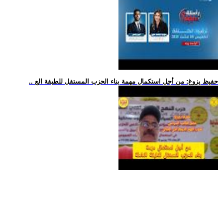
.. حفيظ يزوغ: من أجل استكمال مهمة بناء الحزب المستقل للطبقة الع