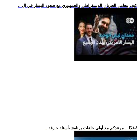
.. كيف يتعامل الحزبان الديمقراطي والجمهوري مع صعود اليسار في ال
.. غدًا... موعدكم مع أولى حلقات برنامج -أسئلة حارقة-!