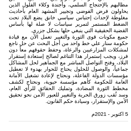
مطالبهم بالإحتجاج السلمي، وأجندة وكلاء الفلول الذين
يحاولون فرض الفوضى وتجيير المشهد العام بأحاديث
مغلوطة لإحداث إحتباس سياسي خانق يضع البلاد تحت
الضغط المستمر لتمرير سياسات لا صلة لها بأساس
القضية الحقيقية التي ينبغي حلها بشكل جزري.
جميع مكونات قوى الثورة والتغيير تعمل الآن مع قيادة
حكومة سنار علي خط واحد من أجل البحث عن حل ناجع
لمشكلات المزارعيين والرعاة، وحفظ حقوقهم معاً دون
فرز، ويجب إستمرار هذا التناغم لصالح إستعادة إستقرار
البلاد، وفتح التواصل المباشر مع الجماهير لحل المشاكل
جماعياً، والوصول للحلول يحتاج للحوار بهدوء لا تعطيل
مؤسسات الدولة الفاعلة، ونحتاج لإعادة تشغيل الأمانة
العامة للحكومة كأهم مؤسسة حيوية، ونحتاج لكشف
مخطط الثورة المضادة، وتمليك الحقائق للرأي العام،
وسد ثُقب زورق الحرية والتغيير للعبور الآمن نحو تحقيق
الأمن والإستقرار، وسيادة حكم القانون.
5 اكتوبر - 2021م