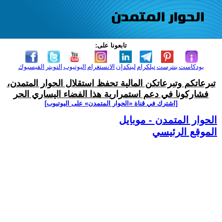
تابعونا على:
بودكاست
بنترست
تيلكرام
لينكدإن
الانستغرام
اليوتيوب
التويتر
الفيسبوك
تبرعاتكم وتبرعاتكن المالية تحفظ استقلال الحوار المتمدن،
فشاركونا في دعم استمرارية هذا الفضاء اليساري الحر
[اشترك في قناة ‫«الحوار المتمدن» على اليوتيوب]
الحوار المتمدن - موبايل
الموقع الرئيسي