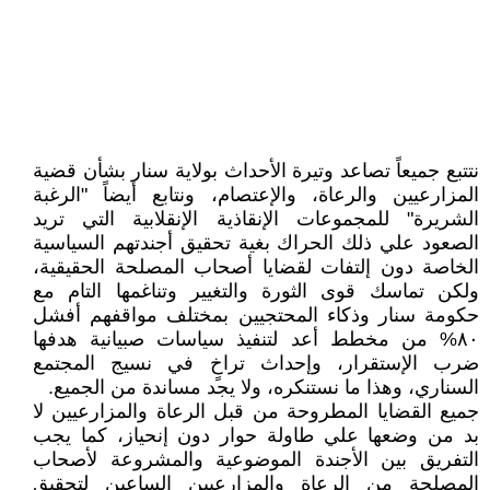
نتتبع جميعاً تصاعد وتيرة الأحداث بولاية سنار بشأن قضية
المزارعيين والرعاة، والإعتصام، ونتابع أيضاً "الرغبة
الشريرة" للمجموعات الإنقاذية الإنقلابية التي تريد
الصعود علي ذلك الحراك بغية تحقيق أجندتهم السياسية
الخاصة دون إلتفات لقضايا أصحاب المصلحة الحقيقية،
ولكن تماسك قوى الثورة والتغيير وتناغمها التام مع
حكومة سنار وذكاء المحتجيين بمختلف مواقفهم أفشل
٨٠% من مخطط أعد لتنفيذ سياسات صبيانية هدفها
ضرب الإستقرار، وإحداث تراخٍ في نسيج المجتمع
السناري، وهذا ما نستنكره، ولا يجد مساندة من الجميع.
جميع القضايا المطروحة من قبل الرعاة والمزارعيين لا
بد من وضعها علي طاولة حوار دون إنحياز، كما يجب
التفريق بين الأجندة الموضوعية والمشروعة لأصحاب
المصلحة من الرعاة والمزارعيين الساعين لتحقيق