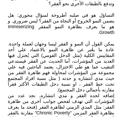
وتدفع بالطبقات الأخري نحو الفقر؟
التساؤل هو في صلبه أطروحة لسؤال محوري: هل
يضمن النمو الخروج أو النجاة من الفقر؟ ليس ضروري. و
هو ما يعرف بظاهرة النمو المفقر Immiserizing
Growth.
يمكن القول أن النمو و الفقر ليسا وجهان لعملة واحدة.
عادة ما يعُبر عن ظاهرة النمو بالاعتماد علي أحد
المقاييس الكلية (مثل الدخل القومي) التي يُختزل فيها
العديد من المؤشرات، أما الحديث عن الفقر فيستدعي
التنقيب عما هو طي الاختزال، يعتمد الباحثين فيه علي
مجموعة من المؤشرات لمحاولة فهم ظاهرة الفقر من
حيث مدي انتشاره و حدته ( مثل نسبة افراد المجتمع
تحت خط الفقر ، او نسبة دخل الطبقات الأكثر فقرآ
مقارنه بأجمالي دخل المجتمع).
إضافه لحده الفقر و مدي انتشاره، نجد عدد من
المؤشرات التي تهدف لفحص جوانب آخري من ظاهرة
الفقر: مثل المدي الزمني لظاهرة الفقر (فنجد ما يعرف
بظاهرة الفقر المزمن "Chronic Poverty" مقارنة بالفقر