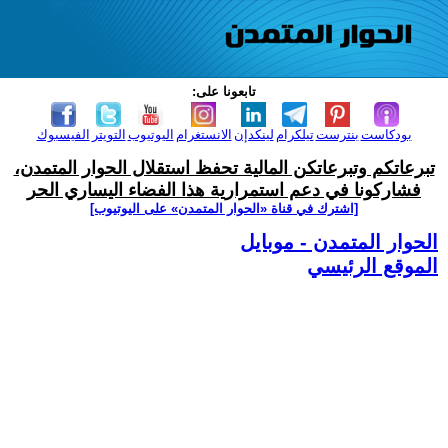
تابعونا على:
بودكاست
بنترست
تيلكرام
لينكدإن
الانستغرام
اليوتيوب
التويتر
الفيسبوك
تبرعاتكم وتبرعاتكن المالية تحفظ استقلال الحوار المتمدن،
فشاركونا في دعم استمرارية هذا الفضاء اليساري الحر
[اشترك في قناة ‫«الحوار المتمدن» على اليوتيوب]
الحوار المتمدن - موبايل
الموقع الرئيسي