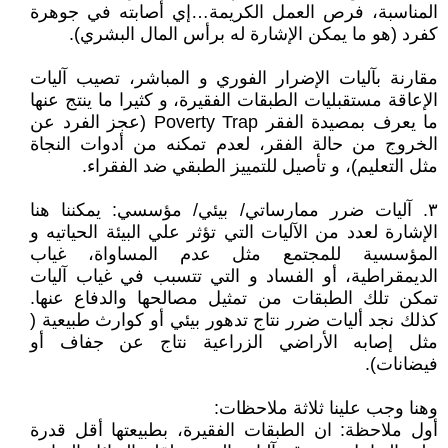
المناسبة، فرص العمل الكريمة…إي أصابته في جوهرة
كفرد (هو ما يمكن الإشارة له برأس المال البشري).
مقارنة بآليات الإضرار الفوري و المباشر، تصيب آليات
الإعاقة مستقبليات الطبقات الفقيرة، و كثيرا ما ينتج عنها
ما يعرف بمصيدة الفقر Poverty Trap (عجز الفرد عن
الخروج من حالة الفقر، لعدم تمكنه من أدوات النجاة
مثل التعليم)، و تأصيل للتمييز الطبقي ضد الفقراء.
٣. آليات ضرر ممارساتي/ بيئي/ مؤسسي: يمكننا هنا
الإشارة لعدد من الآليات التي تؤثر علي البيئة الحياتيه و
المؤسسية للمجتمع مثل عدم المساواة، غياب
الديمقراطية، أو الفساد و التي تتسبب في غياب آليات
تمكن تلك الطبقات من تمثيل مصالحها والدفاع عنها.
كذلك نجد أليات ضرر نتاج تدهور بيئي أو كوارث طبيعية (
مثل إصابه الأراضي الزراعية نتاج عن جفاف أو
فيضانات).
وهنا وجب علينا ثلاثة ملاحظات:
أول ملاحظة: ان الطبقات الفقيرة، بطبيعتها أقل قدرة