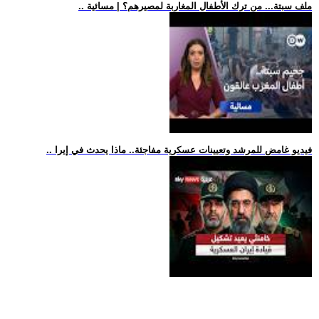
.. ملف سبتة... من ترك الأطفال المغاربة لمصيرهم؟ | مسائية
.. فيديو غامض للمرشد وتعيينات عسكرية مفاجئة.. ماذا يحدث في إيرا