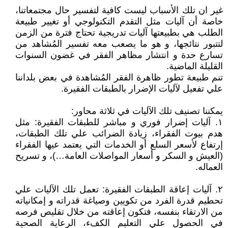
غير ان تلك الأسباب ليست كافية لتفسير حال مجتمعاتنا،
خاصة أن آليات مثل التقدم التكنولوجي أو تغيير طبيعة
الطلب هي بطبيعتها آليات تدريجية تحتاج فترة من الزمن
لتتبور نتائجها، و هو ما يصعب معه تفسير المُشاهد من
تسارع حدة و انتشار مظاهر الفقر في غضون السنوات
القليلة الماضية.
تنم طبيعة تطور ظاهرة الفقر المُشاهدة في بعض بلداننا
علي تفعيل لآليات الإضرار بالطبقات الفقيرة.
يمكننا تصنيف تلك الآليات في ثلاثة محاور:
١. آليات إضرار فوري و مباشر للطبقات الفقيرة: مثل
هدم بيوت الفقراء، زيادة الضرائب علي تلك الطبقات،
إرتفاع لأسعر السلع أو الخدمات التي يعتمد عيها الفقراء
(العيش و السكر و أسعار المواصلات العامة…)، و تسريح
العماله.
٢. آليات إعاقة الطبقات الفقيرة: تعمل تلك الآليات علي
تحطيم قدرة الفرد من تكويين وصياغة قدراته و إمكانياته
من الارتقاء بنفسه، فتكون إعاقته من خلال تقليص فرصه
في الحصول علي التعليم الكفء، الرعاية الصحية