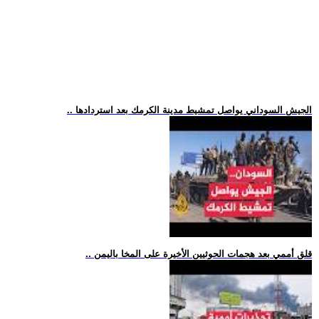
.. الجيش السوداني يواصل تمشيط مدينة الكرمك بعد استردادها
.. قلق أممي بعد هجمات الحوثيين الأخيرة على المخا باليمن