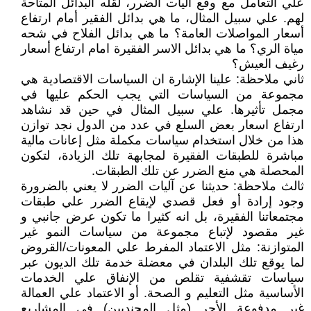
علي التعامل مع وقع آليات الضرر، لقله البدائل المتاحة
لهم. علي سبيل المثال، ما هي بدائل الفقير أمام ارتفاع
أسعار المواصلات العامة؟ ما هي بدائل الفلاح في شحه
مياة الري؟ ما هي بدائل الاسر الفقيرة امام ارتفاع أسعار
رغيف العيش؟
ثاني ملاحظة: علينا الإشارة ان السياسات الاقتصادية هي
مجموعة من السياسات التي يجب الحكم عليها في
مجمل تأثيرها. علي سبيل المثال في حين قد نشاهد
ارتفاع اسعار بعض السلع في عدد من الدول نجد توازن
هذا من خلال استخدام سياسات مكملة مثل إعانات مالية
مباشرة للطبقات الفقيرة لمجابهة تلك الزيادة، لتكون
المحصلة هي منع الضرر عن تلك الطبقات.
ثالث ملاحظة: حديثنا عن آليات الضرر لا يعني بالضرورة
وجود إرادة أو فعل قصدي لإيقاع الضرر علي طبقات
مجتمعاتنا الفقيرة، بل انه كثيرا ما تكون عرض جانبي و
غير مقصود لإتباع مجموعة من سياسات النمو غير
المتوازنة: مثل الاعتماد المفرط علي المعونات/القروض
لما يوقع تلك البلدان في معضلة خدمة تلك الديون عبر
سياسات تقشفية تقلص من الإنفاق علي الخدمات
الأساسية مثل التعليم و الصحة. أو الاعتماد علي العمالة
غير مدفوعة الأجر (مثل المجنديين) في المشاريع