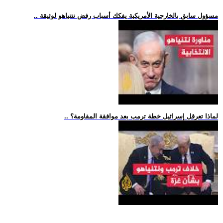
.. مسؤول سابق بالخارجية الأمريكية يفكك أسباب رفض نتنياهو لوثيقة
.. لماذا تعرقل إسرائيل خطة ترمب بعد موافقة المقاومة؟