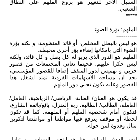
السبيل الآخر للتغيير هو بزوغ الملهم علي النطاق
الشعبي.
*****
الملهم: بؤرة الضوء
-----------
هو ليس بالبطل المخلص، أو قائد المنظومة، و لكنه بؤرة
الضوء التي بامكانها إضاءة بؤر أخري محيطة.
الملهم هو الدور الذي يربو له كل بطل و كل قائد، ولكنه
ليس حكرا عليهم. فحينما تعاني المجتمعات من قصور
حزبي و تهميش لدور المثقف إضافا للقصور المؤسسي،
نجد ان مساحه الاسهامات الفردية تمتد لشغل هذا
القصور وعليه يكون تجلي دور الملهم.
قد يكون هو الفنان/ الفنانة، الرياضي/ الرياضية، العامل/
العاملة، الطالب/ الطالبة، ربة المنزل، بائع/بائعة الشارع،
فنكون أمام شخصية الملهم أو الملهمة. كما قد تكون
لحظة أو موقف يترفع فيها مواطننا أو مواطنتنا لتكوين
مثال وقدوة لمن حوله.
ليس الهدف المباشر هنا هو التغيير السياسي و تبادل