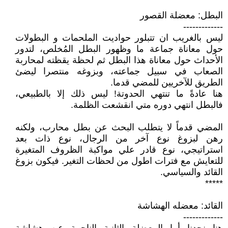
البطل: معضلة القصور
-------------
ليس بالغريب ان تتبلور حواديت الملحمات و البطولات
حول معاناة جماعة ما وظهور البطل المُخلص، لتدور
الأحداث حول معاناة هذا البطل ثم لحظة يقظته لمحاربة
الصعاب في سبيل جماعته، وبزوغه منتصرا ليضئ
الطريق للآخريين للمضي قدما.
هنا عادةً ما تنتهي الحدوتة! ليس ذلك إلا بالطبيعي،
فالبطل انتهي دوره متي انقشعت الظلمة.
المضي قدماً لا يتطلب البحث عن بطل محارب، ولكنه
رهن لبزوغ نوع آخر من الرجال، نوع ذات بعد
استراتيجي، نوع قادر علي مواكبة الظروف المتغيرة
للتعايش مع فترات اطول من لحظات التغير. فيكون بزوغ
القائد والسياسي.
*****
القائد: معضله الهشاشة
-------------