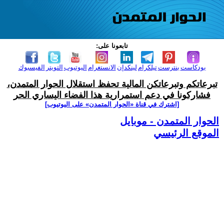
تابعونا على:
بودكاست
بنترست
تيلكرام
لينكدإن
الانستغرام
اليوتيوب
التويتر
الفيسبوك
تبرعاتكم وتبرعاتكن المالية تحفظ استقلال الحوار المتمدن،
فشاركونا في دعم استمرارية هذا الفضاء اليساري الحر
[اشترك في قناة ‫«الحوار المتمدن» على اليوتيوب]
الحوار المتمدن - موبايل
الموقع الرئيسي