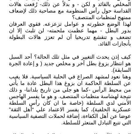
المخلص بالقائد و لكن - و بدلاً عن ذلك- رُفعت هالات
القداسة حول رأس المنظومة مع مصاحبة ذلك لإضعاف
ممنهج لمنظمات المنتصف؟
لهذا الوضع خطورته و عوامل تزعزعه. فقوي العرفان
بدور البطل - مهما عظمت ملحمته- لن تلبث إلا ان
تضعف و تنقشع تدريخيا أن لم تعزز هالات البطولة
بأنجازات القائد.
كيف إذن يحدث التغيير في مثل تلك الحالة؟ أحد السبل
هو انتظار بزوغ بطل آخر و مخلص جديد ( و إعادة الجرة
السابقة).
وهنا نعود لمشهد الصراع في الحلبة السياسية. فلا يغيب
عن السلطة الحاكمة ان بزوغ هذا البطل عادة ما يأتي
من محيط الرأس -كما هو جلي من تاريخ بلداننا- و ذلك
نتيجة لهشاسة منظمات المنتصف. و هو ما يفسر الهاجس
الأمني لدي السلطة (خاصة ما ان كان رأس السلطة
عسكرية الخلفية)، كما يفسر الاعتماد علي “أهل الثقة”
عوضا عن أهل الكفاءة، إضافة لحملات التصفية السياسية
التي تتبع التبادل المتعثر للسلطة.