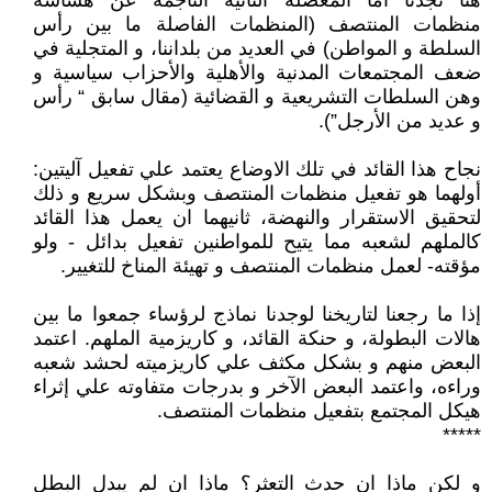
هنا نجدنا أما المعضلة الثانية الناجمة عن هشاشة
منظمات المنتصف (المنظمات الفاصلة ما بين رأس
السلطة و المواطن) في العديد من بلداننا، و المتجلية في
ضعف المجتمعات المدنية والأهلية والأحزاب سياسية و
وهن السلطات التشريعية و القضائية (مقال سابق “ رأس
و عديد من الأرجل”).
نجاح هذا القائد في تلك الاوضاع يعتمد علي تفعيل آليتين:
أولهما هو تفعيل منظمات المنتصف وبشكل سريع و ذلك
لتحقيق الاستقرار والنهضة، ثانيهما ان يعمل هذا القائد
كالملهم لشعبه مما يتيح للمواطنين تفعيل بدائل - ولو
مؤقته- لعمل منظمات المنتصف و تهيئة المناخ للتغيير.
إذا ما رجعنا لتاريخنا لوجدنا نماذج لرؤساء جمعوا ما بين
هالات البطولة، و حنكة القائد، و كاريزمية الملهم. اعتمد
البعض منهم و بشكل مكثف علي كاريزميته لحشد شعبه
وراءه، واعتمد البعض الآخر و بدرجات متفاوته علي إثراء
هيكل المجتمع بتفعيل منظمات المنتصف.
*****
و لكن ماذا ان حدث التعثر؟ ماذا ان لم يبدل البطل