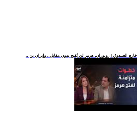
.. خارج الصندوق | رويوران: هرمز لن يُفتح بدون مقابل.. وإيران تن