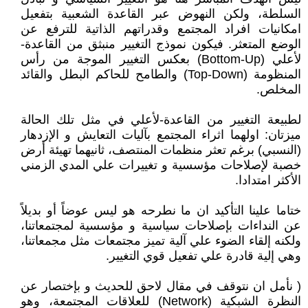
السلطة، ولكن النهوض عبر القاعدة الشعبية بتفعيل
امكانيات افراد المجتمع وقدراتهم الذاتية للترفع عن
الوضع المتعثر. فيكون نموذج التغيير منبثق من القاعدة-
لأعلي (Bottom-Up) بعكس التغيير الموجة من رأس
المنظومة (Top-Down) والطامح للحاكم البطل والقائد
المخلص.
لطبيعة التغيير من القاعدة-لأعلي في مثل تلك الحالة
ميزتان: اولهما اثراء المجتمع بآليات التعايش و الإزدهار
(النسبي) برغم تعثر منظمات المنتصف، ثانيهما تهيئة أرض
خصبة لإصلاحات مؤسسية و تغييرات علي المدي الزمني
الأكثر امتدادا.
ختاما علينا التأكيد ان ما نطرحه هو ليس عوضاً أو بديلاً
عن النداءات بإصلاحات سياسية و مؤسسية لمجتمعاتنا،
ولكنه إلقاء الضوء علي آلية تميز مجتمعات مثل مجمعاتنا،
وهي إلية قادرة علي تفعيل قوي التغيير.
( نأمل ان نتوقف في مقال لاحق للحديث و بإختصار عن
النظرة الشبكية (Network) للعلاقات المجتمعة، وهو