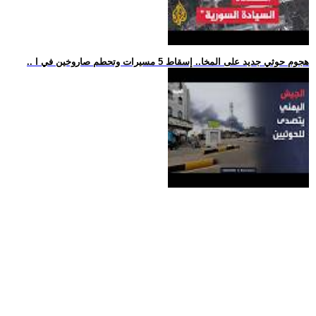
.. هجوم حوثي جديد على المخا.. إسقاط 5 مسيرات وتحطم صاروخين في ا