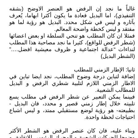
غالباً ما نجد إن الرفض هو العنصر الاوضح (بشقه
التنفيذي)، اما البديل فعادة ما يكون أكثرا ابهاما، يُعرف
بآثاره و ليس في شكل محدد. البديل هو رؤية لما هو
مفتقد و ليس كخطة واضحة المعالم.
فمثلا ان كان المطلب هو تنحي السلطة او بعض اعضائها
(شطر الرفض للواقع)، كثيرا ما نجد مصاحبة هذا المطلب
لنداءات “عدالة اجتماعية و ظروف معيشية افضل….”
(الشطر البديل)
ثانيا: الإطار الزمني للمطلب
إضافة لتباين درجة وضوح المطلب، نجد ايضا تباين في
الاطار الزمني اللازم لتلبية شطري الرفض و البديل
للمطالب الشعبية.
فبينما يمكن التعبير عن شطر الرفض في مطلب يسع
تلبيته خلال إطار زمني قصير و محدد، فان البديل -
بطبيعته- هو رؤية لوضع مستقبلي ممتد، و ليس اشباع
احتياجات لحظة واحدة.
وبناء عليه، فان كان عنصر الرفض هو الشطر الأكثر
وضوحا للحركات الشعبية و المحرك الرئيسي للاتقادة، و