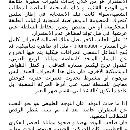
الاستقرار هو من خلال إحداث تغييرات صغيرة متتابعة
في الوضع القائم، و ذلك باستجابة السلطة للمطالب
الشعبية،سواء كانت تلك الاستجابة في إطار سلس
كتحرك المنظومة الديمقراطية استجابة لرغبات الطبقة
المحكومة، أو عن مضض وضرر لحفاظ السلطة علي
عرشها، في ظل توقد لمظاهر عدم الاستقرار.
2- علي الجانب الآخر تظل هناك احتمالية لانحراف كامل
عن المسار - bifurication - مثل اي ظاهرة ديناميكية. قد
يُنتج التفاعل الشعبي انحرافات هيكلية يتم فيها الخروج
عن المسار المتخذ كانتفاضة مماثلة للربيع العربي،
كبندول ترنح ليكسر مساره التعاقبي. و كمثل الظواهر
الديناميكية الاخري، فان مثل هذا الانحراف العنيف ليس
مرهون او مشترط بحدوث تغييرات جذرية كتوحش
مفاجئ للسلطة تهب علي أثرها الحركة الشعبية، بل
عادة ما يكون كالقشة التي تقسم ظهر البعير.
إذا ما حدث التوقد، فان التوجه الطبيعي هو نحو البحث
عن استقرار، خاصة بعد ان تم تلبية شطر الرفض
للمطالب الشعبية.
فان صاحب التوقد نهضة و صحوة مماثلة للعنصر الفكري
و التنظيمي لكان للحركات الشعبية فرصتها لنحت معالم