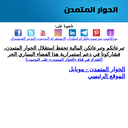
تابعونا على:
بودكاست
بنترست
تيلكرام
لينكدإن
الانستغرام
اليوتيوب
التويتر
الفيسبوك
تبرعاتكم وتبرعاتكن المالية تحفظ استقلال الحوار المتمدن،
فشاركونا في دعم استمرارية هذا الفضاء اليساري الحر
[اشترك في قناة ‫«الحوار المتمدن» على اليوتيوب]
الحوار المتمدن - موبايل
الموقع الرئيسي