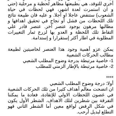
أخري للتوقد، هي بطبيعتها مظاهر لحظية و مرحلية (حتي
و ان استمرت لعدة اشهر، فهي لحظات في حياة
الشعوب) ستنفض عاجلا او آجلا. و عليه فان طبيعة نتائج
تلك اللحظات من فشل أو نجاح في تحقيق اهدافها و
مطالبها مرهون بوجود عنصر آخر. عنصر قادر علي
التقاط تلك اللحظة و العدو بها لزرع ثمار التغييرات
المطلوبة في اطار أكثر إستقرارا و إستدامة.
يمكن عزو أهمية وجود هذا العنصر لخاصيتين لطبيعة
مطالب الحركات الشعبية
1- خاصية مرتبطة بدرجة وضوح المطلب الشعبي
2- خاصية مرتبطة بالإطار الزمني للمطلب
****
أولا: درجة وضوح المطلب الشعبي
ان اتضحت معالم أهداف كثيرا من تلك الحركات الشعبية
في غصون اللحظات الاولي للإتقادة، فعادة ما يمكننا
التفرقة بين شطرين لتلك الاهداف. الشطر الأول يكون
في شكل الرفض لواقع معين أما الشطر الثاني فهو
التطلع لبديل أرحب.