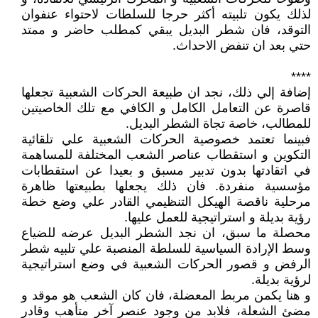
لذلك يكون تلبيته أكثر حرجا للسلطات لاحتواء عنفوان
التوقد، فان شطر البديل يبقي كمطلب حاضر و ممتد
حتي بعد ان تنفض الاحداث.
****
إضافة إلي ذلك، نجد ان طبيعة الحركات الشعبية تجعلها
قاصرة عن التعامل الكامل و الكافي مع تلك الخاصيتين
للمطالب، خاصة تجاة الشطر البديل.
فبينما تعتمد خصوصية الحركات الشعبية علي تلقائية
التكوين و استقطاب عناصر الشعب المختلفة للمساهمة
في اتقادتها بدون تدبير مسبق و بعيدا عن استقطابات
مؤسسية منفردة. فان ذلك يجعلها بطبيعتها ظاهرة
مرحلية ناقصة الهيكل التنظيمي القادر علي وضع خطة
رؤية بديلة و استراتيجية للعمل عليها.
محصلة ما سبق، ان نجد الشطر البديل عرضه للضياع
وسط الإرادة السياسية للسلطة المنصبة علي تلبيه شطر
الرفض و قصور الحركات الشعبية في وضع استراتيجية
لرؤية بديلة.
و هنا يكمن مربط المعضلة، فان كان الشعب هو موقد و
مضئ الشعلة، فلابد من وجود عنصر آخر متأهب وقادر