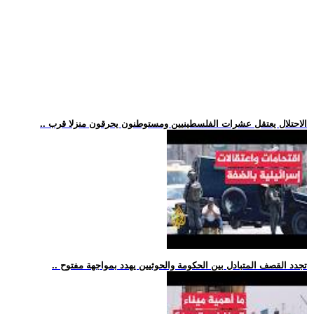
.. الاحتلال يعتقل عشرات الفلسطينيين ومستوطنون يحرقون منزلا قرب
.. تجدد القصف المتبادل بين الحكومة والحوثيين يهدد بمواجهة مفتوح