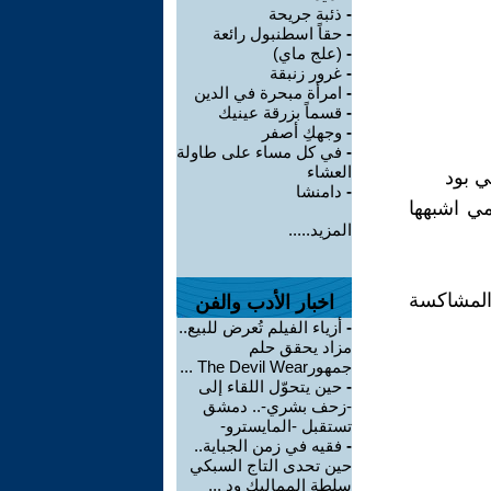
-
ذئبة جريحة
-
حقاً اسطنبول رائعة
-
(علج ماي)
-
غرور زنبقة
-
امرأة مبحرة في الدين
-
قسماً بزرقة عينيك
-
وجهكِ أصفر
-
في كل مساء على طاولة
العشاء
ي بود
-
دامنشا
مي اشبهها
المزيد.....
المشاكسة
اخبار الأدب والفن
-
أزياء الفيلم تُعرض للبيع..
مزاد يحقق حلم
جمهورThe Devil Wear ...
-
حين يتحوّل اللقاء إلى
-زحف بشري-.. دمشق
تستقبل -المايسترو-
-
فقيه في زمن الجباية..
حين تحدى التاج السبكي
سلطة المماليك ود ...