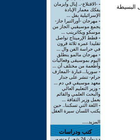
-
-الاقتلاع-.. إيال وايزمان
ى البسيطة
يفكك معمار الإبادة
الإسرائيلية بفل ...
-
مهرجان -أورالتيرا جاز-
يجمع موسيقيي الجاز من
موسكو ويكاترينب ...
-
قطط الإرميتاج تواصل
تقليدا عمره ثلاثة قرون
في حراسة الفن وال ...
-
مهرجان مالمو ينطلق
اليوم بموسيقى وفعاليات
وأطعمة من مختلف أن ...
-
سوريا...عبارة -المعازف
حرام- تنشر على جدار
معهد موسيقي في دم ...
-
وزير التعليم العالي
والبحث العلمي والقائم
بعمل وزير الثقافة ...
-
اللغة التي تسكننا.. حين
يكتب اللسان سيرة العقل
المزيد.....
كتب ودراسات
-
ديوان 24 شعر / منصور