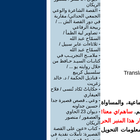
الريكان
-
القصة الشاعرة والوعي
الجمعي الحداثي/ مقاربة
في دور القصة الش ... /
ربيحة الرفاعي
-
تصاوير لية الظمأ /
السمّاح عبد الله
-
ثلاثاءات عابر سبيل /
السمّاح عبد الله
-
ملامــح التجريــب في
كتابـات السيـد حـافظ من
خلال روايته يو ... /
سلسبيل كريبع
Transl
-
قناديل الحكمة / د. خالد
زغريت
-
حكاياتْ تَكاد تُنسى / فلاح
العيفاري
-
وعي ـ قصص قصيرة جدا
اعية، والمساواة
/ حسين جداونه
م.
ساهم/ي معنا!
-
ديوان 23 الحاوي
والعصفور / منصور
رار هذا المنبر الحر
الريكان
-
كتاب «عين على القصة
معلومات التحويل
القصيرة: تأملات نقدية في
تسع رؤى قصصية م ... /