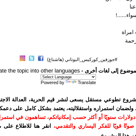
عنا
اء......!
امراة
رحمة
#جوزفين_كوركيس_البوتاني (هاشتاغ)
موضوع إلى لغات أخرى -
ate the topic into other languages
Powered by
Translate
شروع تطوعي مستقل يسعى لنشر قيم الحرية، العدالة الاجتم
. ولضمان استمراره واستقلاليته، يعتمد بشكل كامل على دعمك
دعمكم بمبلغ 10 دولارات سنويًا أو أكثر حسب إمكانياتكم، تساهمون في استم
وتًا قويًا للفكر اليساري والتقدمي
،
انقر هنا للاطلاع على 
م هذا المشروع
.