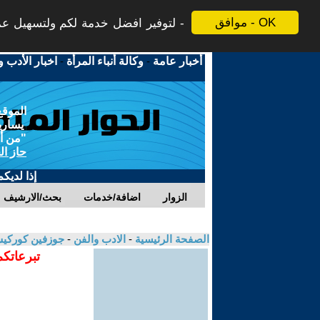
موافق - OK
لتوفير افضل خدمة لكم ولتسهيل عملي
أخبار عامة
-
وكالة أنباء المرأة
-
اخبار الأدب و
الموقع
يسارية
"من أج
حاز ال
إذا لديك
الزوار
اضافة/خدمات
بحث/الارشيف
الصفحة الرئيسية
-
الادب والفن
-
جوزفين كوركيس
تبرعاتكم