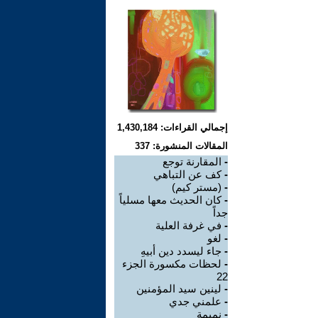
إجمالي القراءات: 1,430,184
المقالات المنشورة: 337
-
المقارنة توجع
-
كف عن التباهي
-
(مستر كيم)
-
كان الحديث معها مسلياً
جداً
-
في غرفة العلية
-
لغو
-
جاء ليسدد دين أبيهِ
-
لحظات مكسورة الجزء
22
-
لينين سيد المؤمنين
-
علمني جدي
-
نميمة