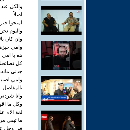
والكل عند 
اصلاً
امنحوا خبز
واليوم نحن 
وان كان با
وامي خبزها
هه يا امي
كل نصائحك
جدتي ماتت 
وامي اصيب
بالمفاصل
وانا شردن
وكل ما اقو
لغة الام عل
ما تبقى من
في وحل عق