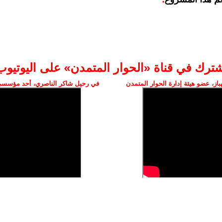
شترك في قناة «الحوار المتمدن» على اليوتيوب
ز، عضو هيئة إدارة الحوار المتمدن
في رحيل شاكر الناصري، أحد مؤسسي 