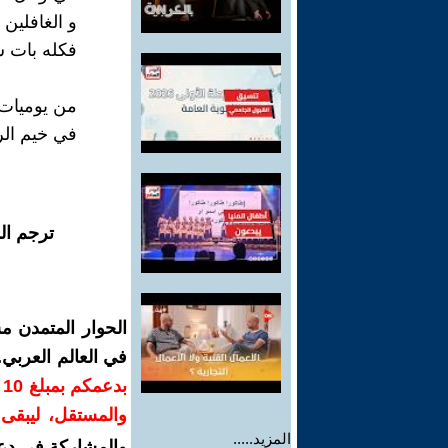
و الغافلين 
فكله بات سو
من يوميات 
في خيم ال
ترجم ال
الحوار المتمدن م
في العالم العربي
ب
والمستقل، ليبقى ص
المزيد.....
والمشاركة في دع