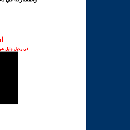
ا‫
في رحيل جليل شهبا