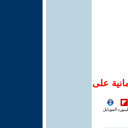
انية على
يبورد
الموبايل