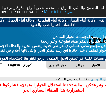
ة التصفح والنشر، الموقع يستخدم بعض أنواع الكوكيز نرجو النق
More info - المزيد
experience on our website
الفن
-
وكالة أنباء اليسار
-
وكالة أنباء العلمانية
-
وكالة أنباء العمال
-
وكا
الاقتصاد
-
اخبار الطب والعلوم
 الرئيسي لمؤسسة الحوار المتمدن
، علمانية، ديمقراطية، تطوعية وغير ربحية
ل مجتمع مدني علماني ديمقراطي حديث يضمن الحرية والعدالة الاجتم
حوار المتمدن على جائزة ابن رشد للفكر الحر والتى نالها أعلام في الفك
م مشاكل تقنية في تصفح الحوار المتمدن نرجو النقر هنا لاستخدام الموقع
كوردي
English
الاخبار
مراكز
الحوار المتمدن
 البوتاني
- قفاعات جدتي التركية
 وتبرعاتكن المالية تحفظ استقلال الحوار المتمدن، فشاركونا 
استمرارية هذا الفضاء اليساري الحر