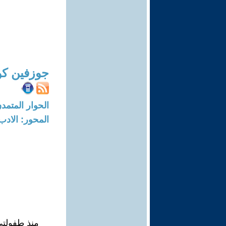
جوزفين كو
الحوار المتمدن-العدد: 6983 - 1
المحور: الادب
منذ طفولت