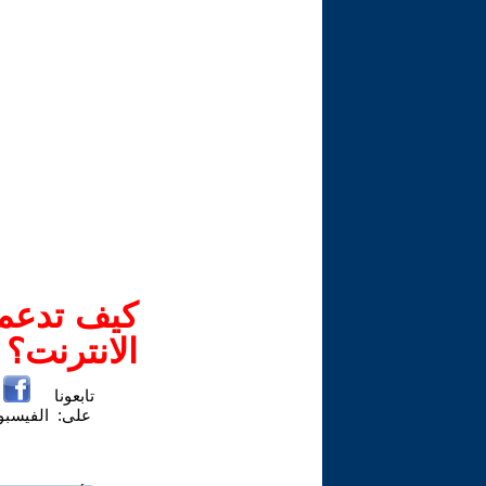
كيف تدعم-
الانترنت؟
تابعونا
على:
الفيسب