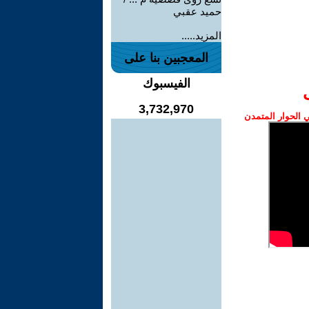
حميد عقبي
المزيد.....
المعجبين بنا على
الفيسبوك
3,732,970
الحوار المتمدن