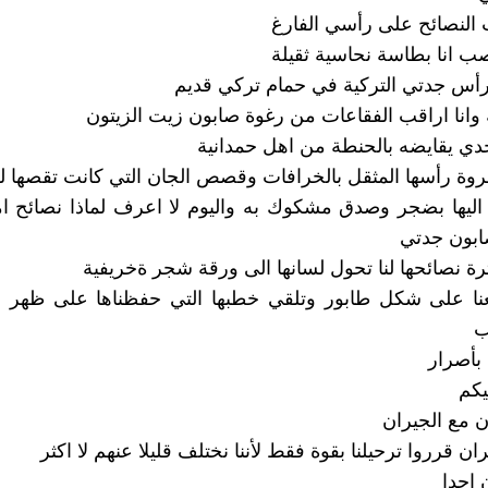
النصائح على رأسي الفارغ
ب انا بطاسة نحاسية ثقيلة
رأس جدتي التركية في حمام تركي قديم
 وانا اراقب الفقاعات من رغوة صابون زيت الزيتون
دي يقايضه بالحنطة من اهل حمدانية
وة رأسها المثقل بالخرافات وقصص الجان التي كانت تقصها ل
 اليها بضجر وصدق مشكوك به واليوم لا اعرف لماذا نصائح ا
ابون جدتي
ة نصائحها لنا تحول لسانها الى ورقة شجر ةخريفية
نا على شكل طابور وتلقي خطبها التي حفظناها على ظهر 
ب
بأصرار
يكم
ن مع الجيران
ران قرروا ترحيلنا بقوة فقط لأننا نختلف قليلا عنهم لا اكثر
 احدا