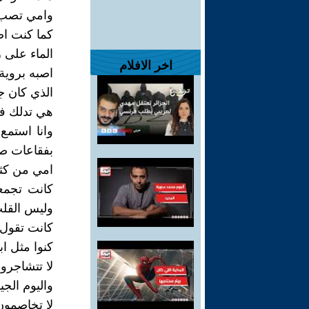
وامي تصب 
كما كنت اص
الماء على 
اخر الافلام
اصبه بروية
الذي كان ج
هي تدلك فر
وانا استمع
بفقاعات ص
امي من كثر
كانت تجمع
وليس القل
كانت تقول 
كنوا مثل اب
لا تتشاجرو
واليوم الجي
لا تخاصمون