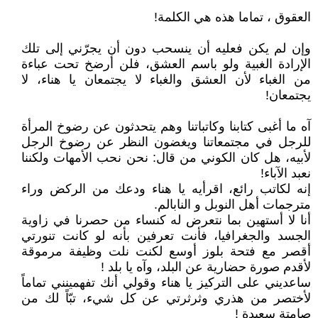
العقوق ، تماما هذه هي الكلمة!
وإن لم يكن فعليه أن ينسحب دون أن يجرّني إلى تلك
الإرادة الغبية ولو باسم العشق، فلن أرضخ تحت عباءة
من الغباء لأن العشق والغباء لا يجتمعان يا هناء، لا
يجتمعان!
آه ما أغبى كتابنا وكاتباتنا وهم يتحدثون عن رضوخ المرأة
للرجل في مجتمعاتنا ويغضون النظر عن رضوخ الرجل
لأبيه، هل كان الكوني من قال: نحن نحب الأمهات ولكننا
نعبد الآباء!
إنه لكاتب رائع، اقرأيه يا هناء ودعك من الركض وراء
مترجمات أهل النوبل و النابالم.
أنا لا أستهين بما نتعرض له كنساء من حصرنا في زاوية
الجسد والجغرافيا، فأنت تعرفين بأنه لو كانت تنورتي
أقصر مع فتحة بلوز أوسع لكنت نلت وظيفة مرموقة
لأقدم صورة حضارية عن البلد، وآه يا بلد !
ساعديني على التركيز يا هناء وقولي أنك تفهمينني تماماً
لأختصر من هذري وثرثرتي عن كل شيء، تبّاً لك من
صامتة سعيدة !