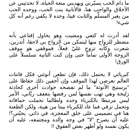
ما دام الحب يسيّرني ويهديني متعة الحياة، لا تحدثيني عن
الأخلاق والواجب هنا، فالأنانية بنت الحب، ووحده الحب
من يغير المسلّم والثابت فينا، وحده لا يكفي رغم أنه كل
شيء!
لقد أدرت له كتفي ومضيت وهو يحاول إقناعي بأنه
مضطر للزواج منها ليتمكن من الزواج بي لاحقا، أتدرين،
شعرت وكأنه تزوج عليّ فعلاً، فموقفي هو موقف
الزوجة الأولى تماماً حتى وإن كنت الثانية تسلسلاً على
الورق!
كبريائي لا يحتمل ذلك، فإن تطعن أنوثتي فكل فاتنات
العالم تعرضن لهذا الموقف وإن أخفين ذلك حفاظا على
"برستيج الأنوثة" ما لم تفضحه حوادث أخرى كحادثة
زليخة وهي تهب نفسها لمن رفضها بتعفف ربّاني، الأمر
ليس مرتبطا بالكبرياء وحده ولطالما تحملت حماقاته
وتحمل نزقي فما عاد للكبرياء بيننا من هيبة، ولكن الطعنة
هنا في تصميمي على خلق المعجزة، في ذاتي. يحبّني؟!
عليه أن يصرخ "لا" في وجه والده ومجتمعه، عليه أن
يكون نفسه ولو أظهر بعض العقوق !!