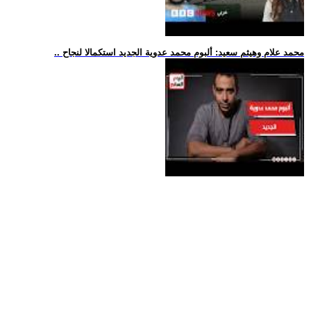
.. محمد علام وهيثم سعيد: ألبوم محمد عدوية الجديد استكمالا لنجاح