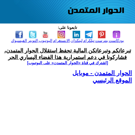
تابعونا على:
بودكاست
بنترست
تيلكرام
لينكدإن
الانستغرام
اليوتيوب
التويتر
الفيسبوك
تبرعاتكم وتبرعاتكن المالية تحفظ استقلال الحوار المتمدن،
فشاركونا في دعم استمرارية هذا الفضاء اليساري الحر
[اشترك في قناة ‫«الحوار المتمدن» على اليوتيوب]
الحوار المتمدن - موبايل
الموقع الرئيسي