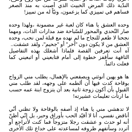
الندّية ذلك المرض الخبيث الذي أصبت به منذ الصغر
فساهم في تمييزي كما يزعمون، وتبّاً له من تمييز!
وحده العشق يا هناء كان لعبة غير مضمونة ،ولهذا وحده
صار التّحدي والمحور للسّباحة ضد مدارات الذات، ومهما
نجحنا لا طعم للنجاح ما لم نهده مع قبلة لمن نحب، وحده
العشق من لا يكون دون "آخر" أو "جحيم"، ولقد عشقت..
آه أنت تعرفين القصة فلماذا أشغلك بهذه التفاصيل
التافهة سأقفز خطوة إلى أمام فتابعيني أو اتبعيني كما
فعلت دائماً.
ها هو يهين أنوثتي ويصفعني بالإهمال، يطلب مني الزواج
بوقاحة كدت فيها أن ألطمه على وجهه، لقد طلب مني
القبول بأن أكون زوجة ثانية بعد أن يتزوج ابنة عمه حسب
ما ارتأت تعليمات عشيرته!
لا تدهشي مني يا هناء إذ أصفه بالوقاحة ولا تظني أنّي
أناقض نفسي، أنا لا أقيّد الحب بأوراق وحبر، بل إنّي أظنّ
أنه لو حدث و عشقت رجلا متزوجاً فما كنت لأتراجع أو
أتردد وسأتفهم ظروفه لمساعدته على خداع تلك الأخرى