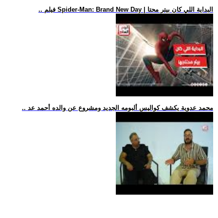
.. فيلم Spider-Man: Brand New Day | البداية اللي كان بيتر محتا
.. محمد عدوية يكشف كواليس ألبومه الجديد ومشروع عن والده أحمد عد