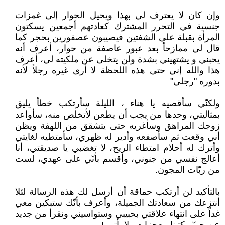
وإن كان لا يعترف لي بهذا ويحيل الحوار إلى غمزات
جنسية في التحرر المشترك كعادتهم أجمعين يسكتون
المرأة بقبلة على الشفتين فيصيبون عصفورين بحجر كما
قال لي ممازحاً بعد عبور عاصفة من حوار، أعرف أنه
يحبني و يشتهيني بشدة ولن يتخلى عن ملكيته لي، أعرف
هذا والله إني حتى هذه اللحظة لا أرى غيره رجلاً لأنه
بدوره "رجلي"
ولكنّي سأقصيه يا هناء ، الليلة سأرتكب خطأ يليق
بمثاليتي، وحدها من يجب أن يطعن لأتخلص منه، سأواعد
زوجك المراهق وسأغريه حتى يتشقق من اللهفة ويظن
أني وقعت ثم سأصفعه وأدير له ظهري، سأمتطيه لغايتي
وأترك له أحلام امتطاء الريح، لا تغضبي يا صديقتي، أنا
أعالج نفسي من جنوني، وأقسم بأنّي على عهدي، لست
من ربّات المجون.
بالتأكيد لن أرتكب حماقة أن أرسل لك هذه الرسالة لئلا
أنتزعك من سعادتك الجميلة، وأعرف بأنّك ستبكين معي
غداً على انتهاء علاقتي بحبيبي وستواسيني ونقرأ من جديد