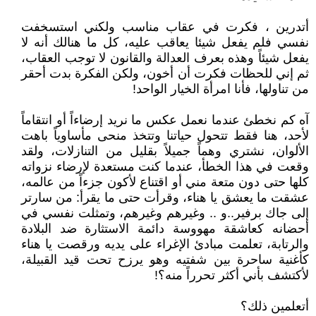
أتدرين ، فكرت في عقاب مناسب ولكني استسخفت
نفسي فلم يفعل شيئا يعاقب عليه، كل ما هنالك أنه لا
يفعل شيئاً وهذه بعرف العدالة والقانون لا توجب العقاب،
ثم إني للحظات فكرت أن أخون، ولكن الفكرة بدت أحقر
من تناولها، فأنا امرأة الخيار الواحد!
آه كم نخطئ عندما نعمل عكس ما نريد إرضاءاً أو انتقاماً
لأحد، هنا فقط تتحول حياتنا وتتخذ منحى مأساوياً باهت
الألوان، نشتري وهماً جميلاً بقليل من التنازلات، ولقد
وقعت في هذا الخطأ، عندما كنت مستعدة لإرضاء نزواته
كلها حتى دون متعة مني أو اقتناع لأكون جزءاً من عالمه،
عشقت ما يعشق يا هناء، وقرأت حتى ما يقرأ: من سارتر
إلى جاك برفير..و .. وغيرهم وغيرهم، وتمثلت نفسي في
أحضانه كعاشقة مهووسة دائمة الاستثارة ضد البلادة
والرتابة، تعلمت مبادئ الإغراء على يديه ورقصت يا هناء
كأغنية ساحرة بين شفتيه وهو يرزح تحت قيد القبيلة،
لأكتشف بأني أكثر تحرراً منه؟!
أتعلمين ذلك؟