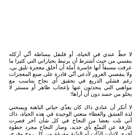
لا حظّ عندي في الحياة، أو فلنقل ببساطة أنّي أركله
بنفسي من حيث أشترط أن يرتبط بخياراتي التي كثيرا ما
عرفت مسبقاً أنها خاسرة آملة أن أخلق معجزة تليق بي،
ولا ينقصني الغرور لأدعي أنّي قادرة على صنع المعجزات
رغم فشلي الذريع في تحقيق أي نجاح يتناسب مع
مواهبي التي يتحدثون عنها بإعجاب ظاهر أو مستتر لا
يخلو من حسد دون أن أراها!
لا أنكر أن عنادي ذاك كان يغذّي حياتي الباهتة ويمنحني
لذة العشق والعطاء متعتي الوحيدة في هذه الحياة، ذاك
أني نلت بعضا من النجاح في كل شأن آخر فصرت
عازفة عن التمتّع بأي جديد، وصار النجاح مجرد خطوة
أخرى لإثبات الذّات أو الندّية مفرغة من كل روح وفرح،