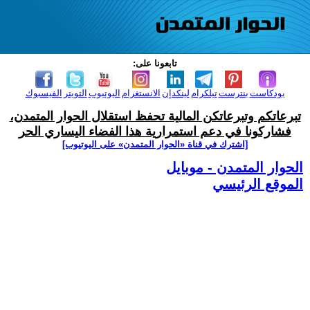
تابعونا على:
بودكاست
بنترست
تيلكرام
لينكدإن
الانستغرام
اليوتيوب
التويتر
الفيسبوك
تبرعاتكم وتبرعاتكن المالية تحفظ استقلال الحوار المتمدن،
فشاركونا في دعم استمرارية هذا الفضاء اليساري الحر
[اشترك في قناة ‫«الحوار المتمدن» على اليوتيوب]
الحوار المتمدن - موبايل
الموقع الرئيسي