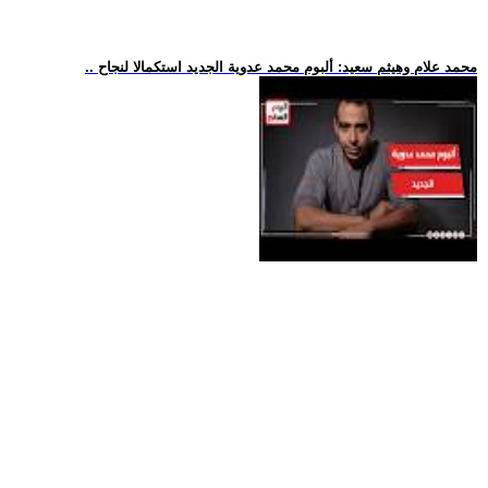
.. محمد علام وهيثم سعيد: ألبوم محمد عدوية الجديد استكمالا لنجاح