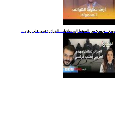
.. مهدي لعريبي: من السينما إلى -مافيا-... الجزائر تقبض على زعيم