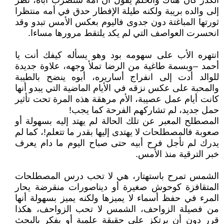
الكدر كان هناك والحلم يقول أن أمه ستضرب أباه، نظر
إلى والده بريبة ولكنه طيلة الإفطار حدق في أمه منتظرا
ثورتها المباغتة دون جدوى فاليوم بعكس الأمس تبدو وقد
انحسرت العواصف التي لم يكد يلتقط مرورها مساءا.
انتهره الأب على سهومه بود وهو يسأله كيفك أنت يا
أحمد –وبسمة طاغية من الرضا تملأ وجهه، علاوة جديدة
للوالد أدت إلى انفراج أساريره، أبوه ينضح بالطيبة
والمحبة على عكس نزقه في الأيام الماضية التي يبدو أنها
كانت أيام عمل عصيبة، الأم مرهقة هذه المرة تحت تأثير
حمل جديد، لم تشاركهم الفرحة كما يجب!
المصطلح المعبر عن تلك الحالة لم يهتد إليه بسهولة أو
صعوبة فالمصطلحات لا يهتدى إليها بقدر ما تتعلم!، كما لم
يدرك لم تأجل فرح أبيه حتى صباح اليوم ما دام يعرف
خبر الترقية منذ الأمس.
الشمس تمرح باستهتار، هي لا تحب درس المصطلحات
المتقافزة كوحوش صغيرة أو ديناصورات منقرضة يحار
المرء في حفظ أسماء لا يميزها ولكنه يميز بسهولة أنها
من فصيلة الزواحف، الشمس لا تحب الزواحف، هكذا
قرر دون أن يرتكز على حقيقة علمية أو يفكر بالبحث