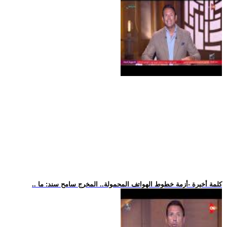
.. كلمة أخيرة -أزمة خطوط الهواتف المحمولة.. المخرج سامح سند: ما