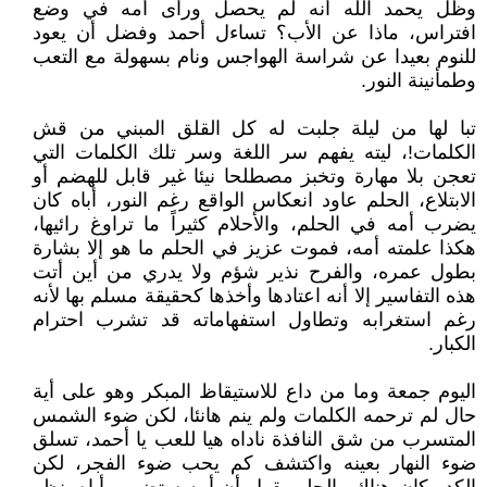
وظل يحمد الله أنه لم يحصل ورأى أمه في وضع
افتراس، ماذا عن الأب؟ تساءل أحمد وفضل أن يعود
للنوم بعيدا عن شراسة الهواجس ونام بسهولة مع التعب
وطمأنينة النور.
تبا لها من ليلة جلبت له كل القلق المبني من قش
الكلمات!، ليته يفهم سر اللغة وسر تلك الكلمات التي
تعجن بلا مهارة وتخبز مصطلحا نيئا غير قابل للهضم أو
الابتلاع، الحلم عاود انعكاس الواقع رغم النور، أباه كان
يضرب أمه في الحلم، والأحلام كثيراً ما تراوغ رائيها،
هكذا علمته أمه، فموت عزيز في الحلم ما هو إلا بشارة
بطول عمره، والفرح نذير شؤم ولا يدري من أين أتت
هذه التفاسير إلا أنه اعتادها وأخذها كحقيقة مسلم بها لأنه
رغم استغرابه وتطاول استفهاماته قد تشرب احترام
الكبار.
اليوم جمعة وما من داع للاستيقاظ المبكر وهو على أية
حال لم ترحمه الكلمات ولم ينم هانئا، لكن ضوء الشمس
المتسرب من شق النافذة ناداه هيا للعب يا أحمد، تسلق
ضوء النهار بعينه واكتشف كم يحب ضوء الفجر، لكن