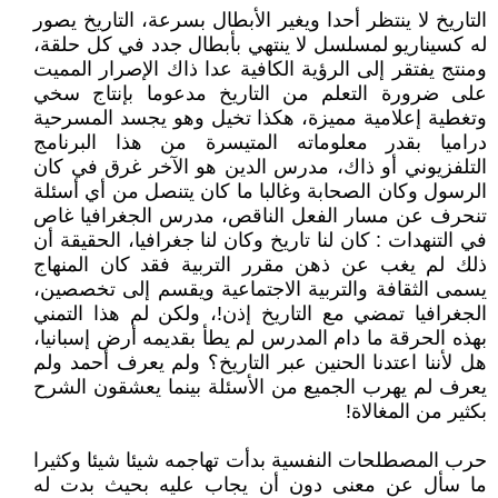
التاريخ لا ينتظر أحدا ويغير الأبطال بسرعة، التاريخ يصور
له كسيناريو لمسلسل لا ينتهي بأبطال جدد في كل حلقة،
ومنتج يفتقر إلى الرؤية الكافية عدا ذاك الإصرار المميت
على ضرورة التعلم من التاريخ مدعوما بإنتاج سخي
وتغطية إعلامية مميزة، هكذا تخيل وهو يجسد المسرحية
دراميا بقدر معلوماته المتيسرة من هذا البرنامج
التلفزيوني أو ذاك، مدرس الدين هو الآخر غرق في كان
الرسول وكان الصحابة وغالبا ما كان يتنصل من أي أسئلة
تنحرف عن مسار الفعل الناقص، مدرس الجغرافيا غاص
في التنهدات : كان لنا تاريخ وكان لنا جغرافيا، الحقيقة أن
ذلك لم يغب عن ذهن مقرر التربية فقد كان المنهاج
يسمى الثقافة والتربية الاجتماعية ويقسم إلى تخصصين،
الجغرافيا تمضي مع التاريخ إذن!، ولكن لم هذا التمني
بهذه الحرقة ما دام المدرس لم يطأ بقديمه أرض إسبانيا،
هل لأننا اعتدنا الحنين عبر التاريخ؟ ولم يعرف أحمد ولم
يعرف لم يهرب الجميع من الأسئلة بينما يعشقون الشرح
بكثير من المغالاة!
حرب المصطلحات النفسية بدأت تهاجمه شيئا شيئا وكثيرا
ما سأل عن معنى دون أن يجاب عليه بحيث بدت له