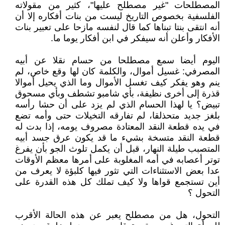
المصطلحات "غير مصطلح عليها"، كثير من مقولاته
الفلسفية بخصوص التاريخ ليست من بنات أفكاره إلا أن
أنه انتقى بنتا تبناها كما قال لنفسه مازحا على تعبير بنات
الأفكار وأعلن أنه سيفكر في ابن أفكار يوما ما.
اليوم أيضا سمع مصطلحا من حسام نقلا عن أبيه
المصرفي: غسيل أموال، والكلمة كان لها وقع خاص، لم
ينم وهو يفكر كيف تغسل الأموال وما الذي يحيل أموالا
قذرة إلى أخرى نظيفة، بأي شامبو تشطف وبأي مسحوق
تبيض؟ يا لهذا الحسام الذي لم يزد على أن حشا رأسه
بلغز جديد متحذلقا، لم تفارقه التخيلات حتى وأمه تضع
في يده قطعة النقد المعتادة مصروف يومه، إذا بدت له
قطعة النقد متسخة بشيء ما قد يكون عرق جسد أبيه
المتصبب طيلة النهار، قبل أن يكمل تلوث الجو بأن يفرغ
توتر أعصابه في أمه المغلوبة على أمرها معظم الأوقات
عدا بعض الاستثناءات التي تثور فيها كلبؤة لا يعرف من
أين تستجمع قواها ولا كيف تملك كل هذه القدرة على
التحول ؟
التحول، هل من مصطلح يعبر عن هذه الحالة الأقرب