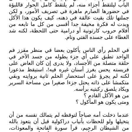
الباب ليلتقط أجزاء منه، لم يلتقط كامل الحوار فاللبؤة
في حضورها الصارم ماهرة في تصريف الأمور، و لكن
جملتها تلك بقيت عالقة في ذهنه، كيف يكون هذا الأكل
وبدت له فكرة مخيفة جدا أقسى من كل ما تابعه من
أفلام حروب كارتونية أو درامية حتى اللحظة، لكنه شد
الغطاء على جسده الفتي ونام.
في الحلم رأي الناس يأكلون بعضا في منظر مقزز فم
الواحد تطبق على أي جزء يطوله من جسد الآخر في
حلقة متصلة من الأجساد، ولا يدرى إن كان العاض على
فريسته يحس بغرز أسنان غيره فيه!، استيقظ مذعورا
لكنه لم يجرؤ على استحضار الحلم ثانية بروايته وبقي
منكمشا على ذاته يحتل جزءا صغيرا من مساحة السرير
ويكاد يلصق ركبتيه برأسه.
من هو الآكل القادم ؟
ومتى يكون هو المأكول ؟
عندما دخلت أمه صباحاً لتوقظه لم يتمالك نفسه من أن
يتخيلها ولو للحظات بأنياب دراكولية قبل أن يتعوذ بالله
من الشيطان الرجيم، قرأ سورة الفاتحة والمعوذات،