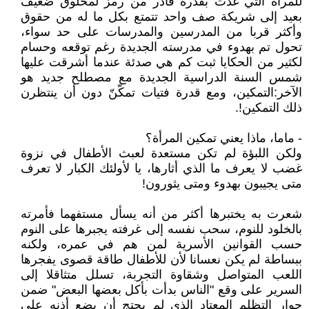
للمرأة التي غدت بقدرة قادر من رمز لمخلوق ضعيف
بعيد إلى شريكة صف واحد تتمتع بكل ما له من حقوق
وأكثر قربا من المدرسين والمدرسات على حد سواء،
تحول تم بهدوء في مدرسته الجديدة رغم توقعه وحسام
لكثير من الحكايا ثبت كم هي صدئة عندما أشرقت عليها
شمس السنة الدراسية الجديدة مع مصطلح جديد هو
الآخر:التمكين، ومع قدرة فتيات تمكّنّ دون أن ينتظرن
ذلك التمكين!.
- ماما، ماذا يعني تمكين المرأة؟
ولكن اللبؤة لم تكن مستعدة لعبث الأطفال في نزوة
غضب لا يعرف ما الذي أثارها، يا لأولئك الكبار لا تعرف
متى يجيبون بهدوء ومتى يثورون!
شعرت به يختبرها أكثر من أنه يسأل مستفهما فأمرته
بالخلود للنوم، سحب نفسه إلى غرفته يجبرها على النوم
حسب القوانين الأسرية لمن هم في عمره، ولكنه
ببساطة لم يكن نعسانا لأن للأطفال طاقة قصوى يفجرها
اللعب المتواصل وشقاوة التجربة، تسلل متثاقلا إلى
السرير على وقع "الناس بدأت بأكل بعضها البعض" ضمن
حوار التظلم المعتاد الذي لم يحتج أن يضع أذنه على