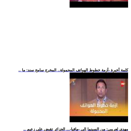
.. كلمة أخيرة -أزمة خطوط الهواتف المحمولة.. المخرج سامح سند: ما
.. مهدي لعريبي: من السينما إلى -مافيا-... الجزائر تقبض على زعيم