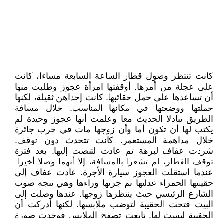
كانت تنتظر وصول قطار الساعة السابعة مساءا، كانت
على عجلة من أمرها. أوقفتها امرأة عجوز وطلبت منها
أن تساعدها على حمل حقائبها. كانت إحداهن ثقيلة، لكنها
حملتها ووضعتها في مكانها المناسب. خلال مسافة
الطريق تبادلا الحديث معا وعلمت أنها عجوز وحيدة لم
يكتب لها أن تكون أما وأن زوجها مات في حرب جائرة
خلال مداهمة المستعمر. كانت تتحدث دون توقف.
شردت عفاف لبرهة تم عادت لتنصت إليها. بعد فترة
توقف القطار، لم تشعرا بالمسافة، إلا أنهما وصلا أخيرا.
عندما استقلت العجوز سيارة الأجرة. عادت عفاف إلى
حقيبتها الحمراء عدلتها تم جرتها وراءها وهي تتجه صوب
الشارع الرئيسي حيث ينتظرها زوجها. عندها وصلت إلى
البيت فتحت الحقيبة لتوضب ملابسها. لكنها أدركت أن
الحقيبة ليست لها. تابعت تصفح الملابس فوجدت صورة