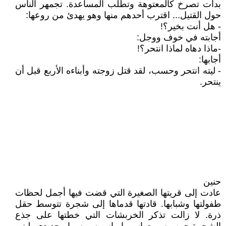
بدأت تصرخ كالمعتوهة وتطلب المساعدة. تجمهر الناس
حول القتيل... اقترب أحدهم منها وهو يهدئ من روعها:
- هل أنت بخير؟!
أجابته في خوف ووجل:
-ماذا دهاه لماذا انتحر؟!
أجابها:
- ليته انتحر وحسب، لقد قتل زوجته وأبناءه الأربع قبل أن
ينتحر.
حنين
عادت إلى قريتها الصغيرة التي قضت فيها أجمل لحظات
طفولتها وشبابها. قادتها قدماها إلى شجرة تتوسط حقل
ذرة. لا زالت تذكر الخربشات التي خطتها على جذع