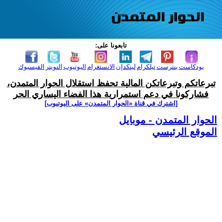
تابعونا على:
بودكاست
بنترست
تيلكرام
لينكدإن
الانستغرام
اليوتيوب
التويتر
الفيسبوك
تبرعاتكم وتبرعاتكن المالية تحفظ استقلال الحوار المتمدن،
فشاركونا في دعم استمرارية هذا الفضاء اليساري الحر
[اشترك في قناة ‫«الحوار المتمدن» على اليوتيوب]
الحوار المتمدن - موبايل
الموقع الرئيسي