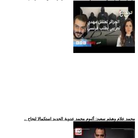
.. محمد علام وهيثم سعيد: ألبوم محمد عدوية الجديد استكمالا لنجاح