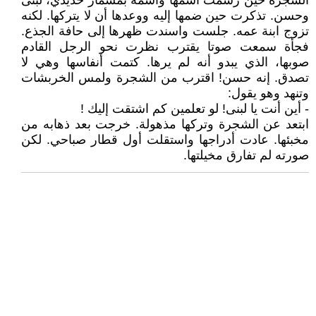
الشجرة حين رسمت اسمها واسمه بمسمار حديدي، لبنى
وحسن. تذكرت حين ضمها إليه ووعدها أن لا يتركها. لكنه
تزوج ابنة عمه. جلست واسندت ظهرها إلى حافة الجذع.
فجأة سمعت صوتا يقترب نظرت نحو الرجل القادم
صوبها، الذي يبدو أنه لم يرها. كتمت أنفاسها وهي لا
تصدق. إنه حسن! اقترب من الشجرة ولمس الخربشات
وتنهد وهو يقول:
- أين أنت يا لبنى! لو تعلمين كم اشتقت إليك !
ابتعد عن الشجرة وتركها مذهولة. خرجت بعد ذهابه من
مخبئها. عادت أدراجها واستقلت أول قطار صباحي. لكن
صورته لم تفارق مخيلتها.