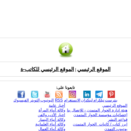
الموقع الرئيسي
الموقع الرئيسي للكاتب-ة
|
تابعونا على:
بنترست
تيلكرام
لينكدإن
الانستغرام
RSS
اليوتيوب
التويتر
الفيسبوك
الموقع الرئيسي
أخبار عامة
هيئة ادارة الحوار المتمدن - للإتصال بنا
وكالة أنباء المرأة
إحصائيات مؤسسة الحوار المتمدن
اخبار الأدب والفن
قواعد النشر
وكالة أنباء اليسار
ابرز كتاب / كاتبات الحوار المتمدن
وكالة أنباء العلمانية
يوتيوب التمدن
وكالة أنباء العمال