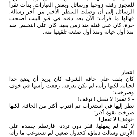
للعجوز رفقة زوجها ورسائل وبعض الغيارات. بدأت تقرأ
الرسائل إلى أن وصلت السطر الأخير من آخر رسالة.
فهالها ما قرأت: الآن بعد دفنه في قبو البيت أصبحت
حرة، كان علي قتله منذ زمن بعيد. كان علي التخلص منه
منذ أول خيانة ومنذ أول صفعة تلقيتها منه.
انتحار
كان يقف على حافة الشرفة كان يريد أن يضع حدا
لحياته. لكنها رأته، لم تكن تعرفه. رفعت رأسها في خوف
وصرخت:
- لا تقفز! لا تفعل ! توقف!
نظر إليها في استغراب تم اقترب أكثر من الحافة. لكنها
صرخت بقوة أكبر:
-توقف! لا تفعل!
لا كنه لم يمهلها. قفز دون تردد، فارتطم جسده على
الأرض وسالت دماؤه كجدول صغير. لم تستوعب ما رأته