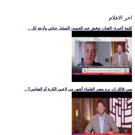
اخر الافلام
.. كلمة أخيرة -الفنان توفيق عبد الحميد: التمثيل حياتي وأديته كل
.. مين قالك إن بره مصر العلماء أشهر من لاعبي الكرة أو الفنانين؟