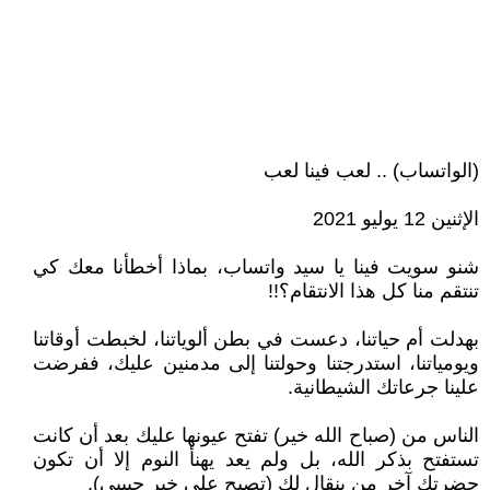
(الواتساب) .. لعب فينا لعب
الإثنين 12 يوليو 2021
شنو سويت فينا يا سيد واتساب، بماذا أخطأنا معك كي
تنتقم منا كل هذا الانتقام؟!!
بهدلت أم حياتنا، دعست في بطن ألوياتنا، لخبطت أوقاتنا
ويومياتنا، استدرجتنا وحولتنا إلى مدمنين عليك، ففرضت
علينا جرعاتك الشيطانية.
الناس من (صباح الله خير) تفتح عيونها عليك بعد أن كانت
تستفتح بذكر الله، بل ولم يعد يهنأ النوم إلا أن تكون
حضرتك آخر من ينقال لك (تصبح على خير حبيبي).