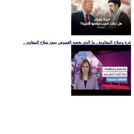
.. غزة وسلاح المقاومة.. ما الذي يخفيه الغموض ببنود سلاح المقاوم