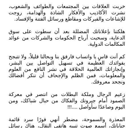
خربت العلاقات بين المجتمعات والطوائف والشعوب،
نشرت الأكاذيب والأفكار الشاذة والهدامة، روجت
للإشاعات والفبركات ومقاطع ورسائل الفتنة والإفساد.
هلكتنا بإعلاناتك المضللة بعد أن سطوت على سوق
الدعاية، وسحبت أرباح الحكومات والشركات من عوائد
المكالمات الدولية.
كم أنت قاسٍ يا واتساب فارفق بنا وبحالنا قليلاً، ولا تتبجح
بفوائدك العظيمة في تسهيل التواصل بين البشر،
وإنجازاتك العالمية الخلاقة في نشر النافع من العلوم
والمعلومات، فمن الظلم والإجحاف أن ننكر أفضالك
ونجحد معروفك.
زعيم الرجال وملكة البطلات من انتصر في معركة
الصمود أمام جبروتك والفكاك من حبال شباكك، ومن
اليوم وصاعدًا سأواصل ....!!!
المعذرة والسموحة، مضطر أنهي فورًا سرد قائمة
جناياتك، أسمع صوت تنبيه هاتفي النقال، هناك رسائل