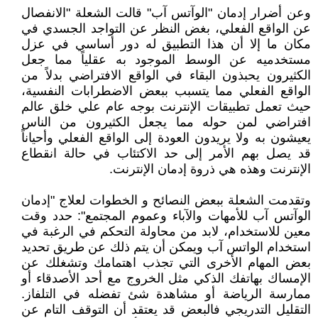
وعن أضرار إدمان "الوآتس آب" قالت الشعلة "الانفصال
عن الواقع الفعلي، بغض النظر عن التواجد الجسدي في
مكان ما إلا أن هذا التطبيق له دور أساسي في عزل
مستخدميه عن الوسط الموجود به عقلياً مما جعل
الكثيرون يحبذون البقاء في الواقع الافتراضي بدلاً من
الواقع الفعلي مما يتسبب ببعض الاضطرابات النفسية،
حيث تعمل تطبيقات الإنترنت بوجه عام علي خلق عالم
افتراضي لمن حوله مما يجعل الكثيرون من الناس
يعيشون به ولا يريدون العودة إلى الواقع الفعلي وأحياناً
قد يصل بهم الأمر إلى حد الاكتئاب في حالة انقطاع
الإنترنت وهذه هي ذروة إدمان الإنترنت.
وتقدمت الشعلة ببعض النصائح و الخطوات لعلاج "إدمان
الوآتس آب للأمهات والآباء وعموم المجتمع": حدد وقت
معين للاستخدام، لابد من محاولة التحكم في الرغبة في
استخدام الواتس آب ويمكن أن يتم ذلك عن طريق تحديد
بعض المهام الأخرى التي تجذب اهتمامك وتشغلك عن
الإمساك بهاتفك الذكي مثل الخروج مع أحد الأصدقاء أو
ممارسة الرياضة أو مشاهدة شئ تفضله في التلفاز.
التقليل التدريجي فالبعض قد يعتقد أن التوقف التام عن