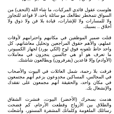
هلوست عقول قائدي المركبات، ما شاء الله (التحف) من
السواق تتمخطر تطالعك مو سائلة بأحد، لا قواعد للتجاوز
ولا للمسارات ولا للإشارات، قيادة بلا فن ولا ذوق ولا
أخلاق .. بسببك.
قتلت ضمير الموظفين في مكاتبهم واحترامهم لأوقات
عملهم، والأهم حقوق المراجعين وتحليل معاشاتهم، كل
واحد حاط تلفونه فوق لوح (الكي بورد) لجهاز الكمبيوتر،
ما تعرف هو أو هي جالسين ينجزون في معاملات
(الأوادم) وإلا قاعدين (يفرفرون) ويطالعون شاشتك.
فرقت بلا رحمة، شمل العائلات في البيوت والأصحاب
في المجالس، المساكين مخدوعون بزعم أنهم مجتمعون
في مكان واحد، والحقيقة أنهم مجمعون على تفقدك
والإنشغال بك.
هدمت بسحرك (الأخضر) البيوت، فنشرت الشقاق
والطلاق بين الأزواج وقطعت الأرحام، كم فضحت
رسائلك الملغومة وكلماتك المشفرة المستور، وأشعلت