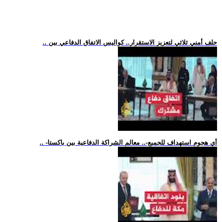
.. حلف أمني ثلاثي لتعزيز الاستقرار.. كواليس الاتفاق الدفاعي بين
.. -أي هجوم استهداف للجميع-.. معالم الشراكة الدفاعية بين باكستا