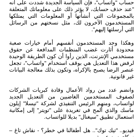
حساب "واتساب"، فإن السياسة الجديدة شددت على أنه
"عند حذف حسابك، لا يؤثر ذلك على معلوماتك المتعلقة
بالمجموعات التي أنشأتها أو المعلومات التي يمتلكها
المستخدمون الآخرون لك، مثل نسختهم من الرسائل
التي أرسلتها إليهم".
وهكذا وجد المستخدمون أنفسهم أمام خيارات صعبة
محدودة أثارت غضب المنظمات المدافعة عن حقوق
مستخدمي الإنترنت، الذين رأوا أن كون الطريقة الوحيدة
لرفض هذا التعديل هي بوقف استخدام "واتساب"، تجعل
عنصر الرضا يصبح بالإكراه، وتكون بذلك معالجة البيانات
غير قانونية.
وانضم عدد من رواد الأعمال وقادة كبريات الشركات
لصفوف المستخدمين الغاضبين من التعديل الجديد
لواتساب، ومنهم الرئيس التنفيذي لشركة "تيسلا" إيلون
ماسك والذي ألمح في تغريدة على "تويتر" إلى إمكانية
استعمال تطبيق "سيغنال" بديلا للواتساب.
فيديو.. "تيك توك".. هل أطفالنا في خطر؟ - نقاش تاغ –