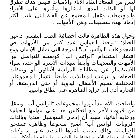
ليس من المعتاد انتقاد الآباء والأمهات فليس هناك تطرق
لها أو التفات لمدى انتشارها وتأثيرها على الأفراد
والمجتمعات وغفل المجتمع عن الفئة التي باتت أكثر
إدماناً لهذه للتطبيقات وهن "الأمهات".
وحول هذه الظاهرة قالت أخصائية الطب النفسي د.عين
الحياة: "لوحظ انغماس عدد كبير من الأمهات في
المجموعات "الوآتس آب" للدرجة التي تماثل الإدمان ومع
انتشار استخدام "الواتس اب" كوسيلة للتواصل بين
الأمهات والصديقات وأيضاً سيدات الأسرة الواحدة، سواء
للاستفسار عن متطلبات الدراسة لأبنائهن أو لوصفات
الطعام أو لترتيب المقابلات، وأيضاً انتشار المجموعات
المختلفة لتعليم الأشغال اليدوية أو حتى الدردشة، أو
التجارة أدى إلى تزايد الظاهرة على نطاق واسع.
وأضافت "الأم تبدأ يومها بمجموعات "الواتس آب" وتنتقل
من قروب لآخر مع انعكاس هذا على مهامها الحياتية
ورعاية أبنائها، مبينة أن إدمان السوشيل ميديا وبالذات
"قروبات الواتس آب" أصبح ملحوظاً وظاهرة تستحق
الدراسة، وذلك بسبب تأثيرها الشديد على سلوكيات
الأفراد سواء الأم وانشغالها الشديد وارتباطها بأفكار من