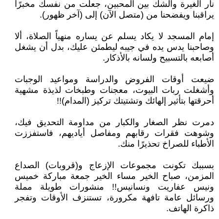
نار الغيرة والشك بين المحبين، جعلت من نفسك مخبرًا
يراقبنا ويفضحنا من (متصل الآن) إلى (آخر ظهور).
إمام المسجد لا يكاد يسلم عن يساره منهياً الصلاة، ألا
وصاحبنا يدس يده في جيبه ليطمئن عليك، بدل أن يشغل
أصابعه بالتسبيح ولسانه بالأذكار.
ضيعت أوقات الفروض والدراسة ومواعيد الوجبات
وأشغلت ربات البيوت، معجنات وطبخات لذيذة مشهية
أحرقتها بتأثير إلهائك وتشتيتك تركيز (المدام)!!
دمرت نظر الصغار والكبار من مداومة التحديق فيك،
وشوهت فقرات رقابهم ومفاصل أياديهم، فاستفززت
الأطباء للصراخ تحذيرًا منك.
بسببك تكونت مجموعات الإزعاج و(قروبات) الصداع
المزمن، صباح الخير مساء الخير جمعة مباركة خميس
ونيس عفاريت ونسانيس!! منشورات طويلة مملة
ورسائل عامة تافهة مكرورة، تستنزف الأوقات وتفجر
ذاكرة الهاتف.