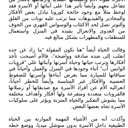
تتفاعل معهم وأيضاً تأثير هذا على أبنائها أو الأسرة فقد
لوحظ مثلاً مع وجود جائحة كورونا تبادل بعض الأفكار
والمحاذير والفيديوهات مما ترتب عليه نوبات من القلق
والتوتر تصل لحد الاكتئاب والوسواس القهري من الخوف
من العدوى والانعزال بشده في المنزل واستعمال
للمنظفات والمطهرات بشكل مبالغ فيه.
وقالت الحياة أيضاً "هنا تكون المقولة "ما زاد عن حده
انقلب إلى ضده صادقة وواضحة"، فالأم أصبحت تأخذ
أفكارها وترتب حياتها وحياة أسرتها وأبنائها على "قروبات
الواتس آب" أثناء وجودها في المنزل والعمل وأحياناً في
سياقاتها للسيارة مما يعرض أبناءها وأسرتها للضغوط
العصبية والأفكار غير المناسبة وأيضاً للخطر أحياناً،
انعزاليه الأم عن أفراد الأسرة مع صديقاتها أو زميلاتها
فالقروبات متعددة ومتفرعة ولها أفكار وأهداف مختلفة
مما يشوش التفكير والحياة المتزنة ويؤثر على سلوكيات
الأسرة تجاه بعضها البعض.
وأكدت أنه من الأشياء المهمة الموازنة بين الحياة
الطبيعية داخل الأسرة بدون سوشل ميديا، ووضع خطه