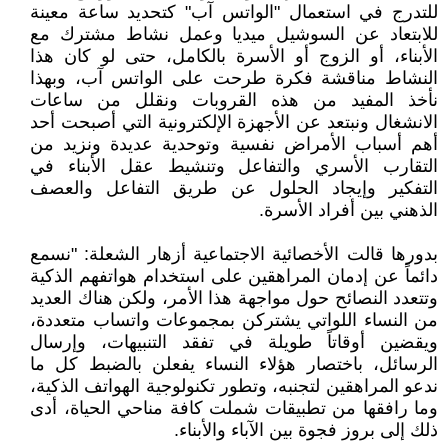
للتدرج في استعمال "الواتس آب" كتحديد ساعة معينة
للابتعاد عن السوشيل ميديا وعمل نشاط مشترك مع
الأبناء، أو الزوج أو الأسرة بالكامل، حتى لو كان هذا
النشاط مناقشة فكرة طرحت على الواتس آب، وبهذا
نأخذ المفيد من هذه القروبات ونقلل من ساعات
الانشغال ونبتعد عن الأجهزة الإلكترونية التي أصبحت أحد
أهم أسباب الأمراض نفسية وتوحدية عديدة ونزيد من
التقارب الأسري والتفاعل وتنشيط عقل الأبناء في
التفكير وإيجاد الحلول عن طريق التفاعل والعصف
الذهني بين أفراد الأسرة.
بدورها قالت الأخصائية الاجتماعية أزهار الشعلة: "نسمع
دائماً عن إدمان المراهقين على استخدام هواتفهم الذكية
وتتعدد النصائح حول مواجهة هذا الأمر، ولكن هناك العديد
من النساء اللواتي يشتركن بمجموعات واتساب متعددة،
ويقضين أوقاتاً طويلة في تفقد التنبيهات، وإرسال
الرسائل، باختصار هؤلاء النساء يفعلن بالضبط كل ما
ندعو المراهقين لتجنبه، وتطور تكنولوجية الهواتف الذكية،
وما رافقها من تطبيقات شملت كافة مناحي الحياة، أدى
ذلك إلى بروز فجوة بين الآباء والأبناء.