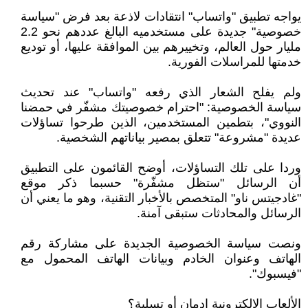
يواجه تطبيق "واتساب" انتقادات لاذعة بعد فرض "سياسة
خصوصية" جديدة على مستخدميه البالغ عددهم نحو 2.2
مليار حول العالم، وتخييرهم بين الموافقة عليها، أو توديع
خدمتها للمراسلات الفورية.
ولم يفلح الشعار الذي رفعه "واتساب" عند تحديث
سياسة الخصوصية: "احترام خصوصيتك مشفّر في حمضنا
النووي"، بتطمين المستخدمين، الذين طرحوا تساؤلات
عديدة "مشروعة" تتعلق بمصير بياناتهم الشخصية.
وردا على تلك التساؤلات، أوضح القائمون على التطبيق
أن الرسائل "ستظل مشفّرة" حسبما ذكر موقع
"غادجيتس ناو" المتخصص بالأخبار التقنية، وهو ما يعني أن
الرسائل والمحادثات ستبقى آمنة.
ونصت سياسة الخصوصية الجديدة على مشاركة رقم
الهاتف وعنوان الخادم وبيانات الهاتف المحمول مع
"فيسبوك".
الألعاب الإلكترونية إدمان أو تسلية؟