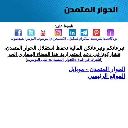
تابعونا على:
بودكاست
بنترست
تيلكرام
لينكدإن
الانستغرام
اليوتيوب
التويتر
الفيسبوك
تبرعاتكم وتبرعاتكن المالية تحفظ استقلال الحوار المتمدن،
فشاركونا في دعم استمرارية هذا الفضاء اليساري الحر
[اشترك في قناة ‫«الحوار المتمدن» على اليوتيوب]
الحوار المتمدن - موبايل
الموقع الرئيسي