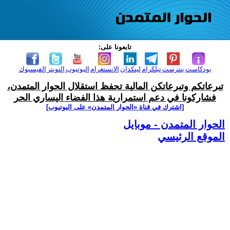
تابعونا على:
بودكاست
بنترست
تيلكرام
لينكدإن
الانستغرام
اليوتيوب
التويتر
الفيسبوك
تبرعاتكم وتبرعاتكن المالية تحفظ استقلال الحوار المتمدن،
فشاركونا في دعم استمرارية هذا الفضاء اليساري الحر
[اشترك في قناة ‫«الحوار المتمدن» على اليوتيوب]
الحوار المتمدن - موبايل
الموقع الرئيسي