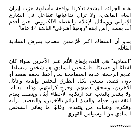
هذه الجرائم البشعة تذكرنا بواقعة مأساوية هزت إيران
العام الماضي، ولا تزال تداعياتها تتفاعل في الشارع
الإيراني ووسائل الإعلام والفضاء الالكتروني. حين أقدم
أب بقطع رأس ابنته "رومينا أشرفي" البالغة 14 عاما.ً
يبدو أن السفاك اكبر خُرّمدين مصاب بمرض السادية
القاتلة
"السادية" هي اللذة بإيقاع الألم على الآخرين سواء كان
لفظيًا أو جسديًا، فالشخص السادي هو شخص متسلط،
عديم الرحمة، عديم المسامحة لمن أخطأ بحقه بقصد أو
دون قصد، يسعى بكل الطرق لتحقير وإهانة وإذلال
الآخرين، وسحق آدميتهم، وجرح كرامتهم، ويتلذذ بذلك،
ولا يشعر بالذنب عند ارتكابه الأخطاء أبدًا، ويتصف بعدم
الثقة بمن حوله، والشك الدائم بالآخرين، والتعصب لرأيه
وفكره، وعقاب من ينتقده، وغالبًا ما يعاني الشخص
السادي من الوسواس القهري.
**********