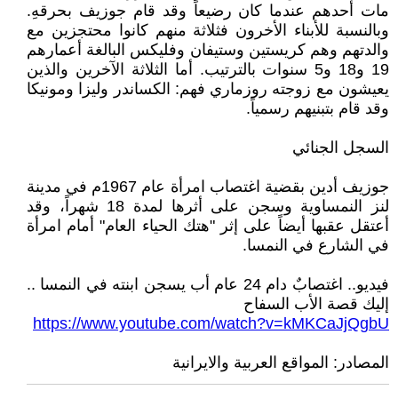
مات أحدهم عندما كان رضيعاً وقد قام جوزيف بحرقهِ.
وبالنسبة للأبناء الأخرون فثلاثة منهم كانوا محتجزين مع
والدتهم وهم كريستين وستيفان وفليكس البالغة أعمارهم
19 و18 و5 سنوات بالترتيب. أما الثلاثة الآخرين والذين
يعيشون مع زوجته روزماري فهم: الكساندر وليزا ومونيكا
وقد قام بتبنيهم رسمياً.
السجل الجنائي
جوزيف أدين بقضية اغتصاب امرأة عام 1967م في مدينة
لنز النمساوية وسجن على أثرها لمدة 18 شهراً، وقد
أعتقل عقبها أيضاً على إثر "هتك الحياء العام" أمام امرأة
في الشارع في النمسا.
فيديو.. اغتصابٌ دام 24 عام أب يسجن ابنته في النمسا ..
إليك قصة الأب السفاح
https://www.youtube.com/watch?v=kMKCaJjQgbU
المصادر: المواقع العربية والايرانية