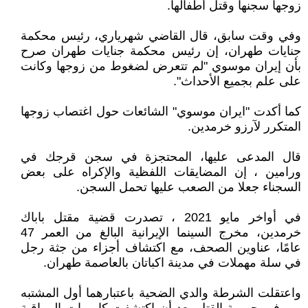
زوجها سجنها وقتل أطفالها.
وفي وقت سابق، قال القاضي شهرياري، رئيس محكمة
جنايات طهران، إن رئيس محكمة جنايات طهران صرح
بأن إيران موسوي "لم تتعرض لضغوط من زوجها وكانت
على علم بجميع الأحداث".
كما أكدت "ايران موسوي" الشائعات حول اغتصاب زوجها
المتكرر لآرزو خرمدين.
قال المدعى عليها، المحتجزة في سجن قرجك في
ورامين ، إن المضايقات اللفظية والإكراه على بعض
السجناء جعلا من الصعب عليها تحمل السجن.
في أواخر مايو 2021 ، تصدرت قضية مقتل باباك
خرمدين، مخرج السينما الإيرانية البالغ من العمر 47
عامًا، عناوين الصحف، مع اكتشاف أجزاء من جثة رجل
في سلة مهملات في مدينة اكباتان بالعاصمة طهران.
واعتقلت الشرطة والدي الضحية باعتبارهما أول المشتبه