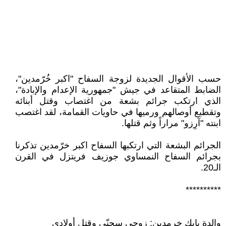
حسب الأقوال الجديدة لزوجة السفاح "اكبر خُرّمدين"،
الضابط المتقاعد في جيش "جمهورية الإعدام والإبادة"،
الذي ارتكب جرائم بشعة من اغتصاب وقتل أبنائه
وتقطيع أوصالهم ورميها في حاويات القمامة، لقد اغتصب
ابنته "آرِزو" مراراً وثم قتلها.
الجرائم البشعة التي ارتكبها السفاح اكبر خرّمدين تذكرنا
بجرائم السفاح النمساوي جوزيف فريتزل في القرن
الـ20.
**********
والدة بابك خرمدين: زوجي سجنّي وقتل أولادي