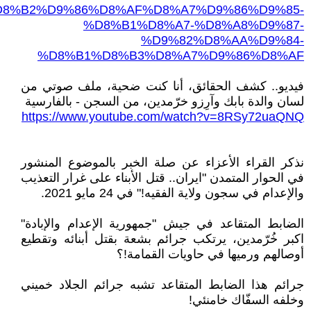
8%B2%D9%86%D8%AF%D8%A7%D9%86%D9%85-
%D8%B1%D8%A7-%D8%A8%D9%87-
%D9%82%D8%AA%D9%84-
%D8%B1%D8%B3%D8%A7%D9%86%D8%AF
فيديو.. كشف الحقائق، أنا كنت ضحية، ملف صوتي من
لسان والدة بابك وآرِزو خرّمدين، من السجن - بالفارسية
https://www.youtube.com/watch?v=8RSy72uaQNQ
نذكر القراء الأعزاء عن صلة الخبر بالموضوع المنشور
في الحوار المتمدن "ايران.. قتل الأبناء على غرار التعذيب
والإعدام في سجون ولاية الفقيه!" في 24 مايو 2021.
الضابط المتقاعد في جيش "جمهورية الإعدام والإبادة"
اكبر خُرّمدين، يرتكب جرائم بشعة بقتل أبنائه وتقطيع
أوصالهم ورميها في حاويات القمامة!؟
جرائم هذا الضابط المتقاعد تشبه جرائم الجلاد خميني
وخلفه السفّاك خامنئي!