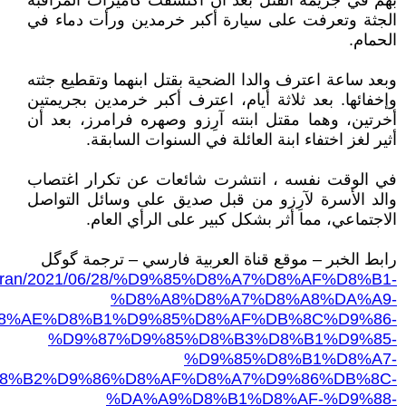
بهم في جريمة القتل بعد أن اكتشفت كاميرات المراقبة
الجثة وتعرفت على سيارة أكبر خرمدين ورأت دماء في
الحمام.
وبعد ساعة اعترف والدا الضحية بقتل ابنهما وتقطيع جثته
وإخفائها. بعد ثلاثة أيام، اعترف أكبر خرمدين بجريمتين
أخرتين، وهما مقتل ابنته آرِزو وصهره فرامرز، بعد أن
أثير لغز اختفاء ابنة العائلة في السنوات السابقة.
في الوقت نفسه ، انتشرت شائعات عن تكرار اغتصاب
والد الأسرة لآرِزو من قبل صديق على وسائل التواصل
الاجتماعي، مما أثر بشكل كبير على الرأي العام.
رابط الخبر – موقع قناة العربية فارسي – ترجمة گوگل
a.net/iran/2021/06/28/%D9%85%D8%A7%D8%AF%D8%B1-
%D8%A8%D8%A7%D8%A8%DA%A9-
8%AE%D8%B1%D9%85%D8%AF%DB%8C%D9%86-
%D9%87%D9%85%D8%B3%D8%B1%D9%85-
%D9%85%D8%B1%D8%A7-
8%B2%D9%86%D8%AF%D8%A7%D9%86%DB%8C-
%DA%A9%D8%B1%D8%AF-%D9%88-