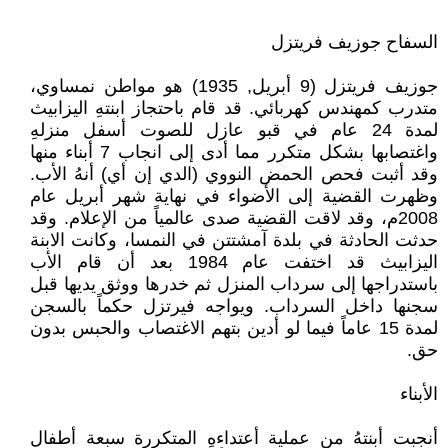
السفاح جوزيف فريتزل
جوزيف فريتزل (9 أبريل, 1935) هو مواطن نمساوي،
متدرب كمهندس كهربائي. قد قام باحتجاز ابنتهِ اليزابيث
لمدة 24 عام في قبو عازل للصوت أسفل منزلهِ
واغتصابها بشكل متكرر مما أدى إلى انجاب 7 أبناء منها
وقد أثبت فحص الحمض النووي (الدي إن أي) أنهُ الأب.
وظهرت القضية إلى الأضواء في نهاية شهر أبريل عام
2008م، وقد لاقت القضية صدى عالمياً من الإعلام. وقد
حدثت الحادثة في بلدة آمشتتن في النمسا، وكانت الابنة
اليزابيث قد اختفت عام 1984 بعد أن قام الأب
باستدراجها إلى سرداب المنزل ثم خدرها ووثق يديها قبل
سجنها داخل السرداب. ويواجه فيرتزل حكماً بالسجن
لمدة 15 عاماً فيما لو أدين بتهم الاغتصاب والحبس بدون
حق.
الأبناء
أنجبت أبنتهُ من عملية أعتداءهِ المتكررة سبعة أطفال