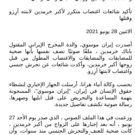
تأكيد شائعات اغتصاب متكرر لأكبر خرمدين لابنته آرِزو
وقتلها
الاثنين 28 يونيو 2021
أصدرت إيران موسوي، والدة المخرج الإيراني المقتول
باباك خرمدين ، ملفًا صوتيًا تصف نفسها بأنها ضحية
للمضايقات والمضايقات والاغتصاب المطول من قبل
زوجها أكبر خرمدين، وأكدت شائعات عن تحرش جنسي
واغتصاب لابنتها آرِزو.
بحسب وكالة أنباء هرانا، أرسلت الجهاز الإخباري لنشطاء
حقوق الإنسان في إيران، "إيران موسوي"، المسجونة
بتهمة المساعدة والتحريض على قتل ابليها وصهرها،
رسالة صوتية تكشف تفاصيل جديدة.
وزعمت في هذا الملف الصوتي ، الذي صدر يوم الأحد 27
يونيو ، أنه بعد إجبارها على الزواج من أكبر خرمدين ،
كانت ضحية للعنف والتحرش الجنسي منذ سنوات، وأن