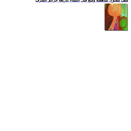
ملف مفتوح: مناهضة ومنع قتل النساء بذريعة جرائم الشرف