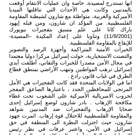
انها تستدرج لمصيدة، خاصة وان عمليات الانتقام أوقعت
بالمدنيين وكانت هي الأحداث التي تناقلتها الميديا
الأميركية والغربية، متواطئة مع شارون لشيطنة المقاومة
الفلسطينية. من المؤكد ان شارون، ومن قبله إيهود
باراك كانا على علم مسبق بتفجيرات نيويورك
(11/9/2001) وتناوبا على إعداد المكيدة –المصيدة-
للإيقاع بالمقاومة الفلسطينية.
الخبرات الأمنية المتراكمة وأجهزة الرصد والتصوير
والتصنت الاستخبارية، حولت إسرائيل مركزا دوليا معتمدا
في مجال الأمن مصدرا للخبرات والتقاني، أطلقت أيدي
إسرائيل ترهب المواطنين وتنهب الأراضي بمنطق قطاع
الطرق في غياب قانون رادع .
اما في الولايات المتحدة فقد كانت التفجيرات هي الأمل
المرتجى للمحافظين الجدد ، باعتبارها الصاعق المفجر
لحروب الامبريالية الأميركية على الشعوب تحت غطاء
مكافحة الإرهاب . بادر شارون لوضع إسرائيل إحدى
ضحايا الإرهاب والتفجيرات ضد المدنيين شواهد
والمقاومة الفلسطينية للاحتلال قوة إرهاب. اثمرت جهود
شارون، حيث اختزلت النظرة الى المنطقة في حق
إسرائيل في الأمن، واعتبر عرفات في نظر رئيس