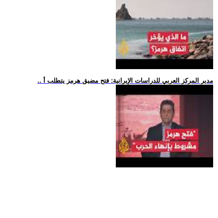
.. مدير المركز العربي للدراسات الإيرانية: فتح مضيق هرمز يتطلب أ