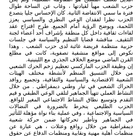
حزب الشعب مهيأ لقيادتها ، وغاب عن الساحة طوال
فترة ما سمي الانتفاضة الثانية. كان الإحساس جليا بتصدع
الحزب نظرا لفقدان الوعي النظري والسياسي يعزز
اللحمة، ويوضح الرؤية أمام الجميع. طرح اقتراح عقد
لقاءات ثقافية داخل كل منطقة بإشراف أحد أعضاء لجنة
التثقيف. مناقشة قضايا التنظيم والسياسة في جلسات
حزبية منتظمة فريضة غائبة لدى حزب الشعب . وهذا
نكوص إلى مواقع منشفية تصفوية، كانت في مطلع
القرن الماضي موضع الخلاف الجذري مع اللينينية.
إن وظيفة الحزب الماركسي تعظيم زخم الحرك الشعبي
من خلال التنسيق المنظم لأنشطة مختلف الهيئات
الشعبية الاقتصادية والسياسية والثقافية، وتجميع روافد
الحراك الشعبي في تيار وطني ديمقراطي . من خلال
النشاط العملي تتهيأ الجماهير لتلقي الوعي الطبقي و قيم
التقدم وتوسيع نطاق النشاط الاجتماعي المغير للواقع.
الحزب الطليعي ينخرط بالضرورة في النضالات
السياسية والاجتماعية ، وفي عملية بناء نواة مؤهلة للتأثير
في الجماهير وتأطير تحركاتها ضمن حركة شعبية
ديمقراطية من خلال روافع وعتلات ، هي عبارة عن
منظمات أهلية مهنية ونقابية ومنظمات الدفاع عن حقوق