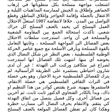
اشتعلت مواجهة مسلحة بكل منطوياتها في إرهاب
الجماهير وإطلاق يد الجيش لممارسة المداهمات الليلية و
الاعتقال بالجملة وإقامة الحواجز وإغلاق المناطق وقطع
التواصل بين المدن . خلافا لانتفاضة 1987 استغلّ الاحتلال
العمل المسلح كي يخمد بالعنف المسلح كل حراك
شعبي. تأكدت استحالة الجمع بين المقاومة الشعبية
والمسلحة في آن واحد. استدرجت سلطات الاحتلال
بعض الفصائل الى المواجهة المسلحة ، وغايتها التعامل
بالقوة المسلحة وبأرقى الأسلحة مع جميع عناصر الحركة
الوطنية الفلسطينية ، بغض النظر عن شكل النضال الذي
يخوضه أي منها. انتبهت تلك الفصائل انها استدرجت
لصراع غير متكافئ وركنت الى التهدئة ؛ غير أن لدى
شارون احتياطي يستثمره على الطريقة الرأسمالية. لم
يترك للفصائل الفلسطينية حرية الاختيار، وهو يعي خصلة
في التراث الثقافي الفلسطيني هي خصلة الانتقام،
فاستثمرها بمهنية. شرع يقتنص كوادر من هذا التنظيم او
ذاك، وبدأ بالكادر الفتحاوي الدكتور ثابت ثابت، ثم آخرين
من فصائل أخرى، وكل فصيل يتنصل من اتفاق التهدئة
كي ينتقم. والانتقام يحرف النضال الى مسارب خطرة
وهكذا كان. لم تفطن الفصائل المولعة بالعنف المسلح