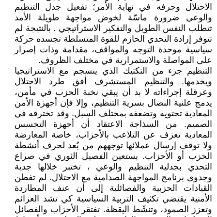
الاحتلال وجرفه في نهاية الأمر؛ تفعيل جدل التنظيم
والوعي ضرورة ماسّة لخوض مواجهة طويلة الأمد
تتطلب النفس الطويل والتفكير الاستراتيجي . بالنتيجة لم
تتوفر إرادة التحدي الحازم للقوة المتسلطة تجسده حركة
سياسية موحدة التوجه والمواقف، مقدامة وذات إصرار
على المواصلة والاستمرارية في مختلف الظروف.
التنظيم جزء من التكتيك الذي ينسجم مع الاستراتيجيا
ويخدمها. والتنظيم المستشرف أفق طرد الاحتلال
وعرقلة إجراءاته لا بد أن يبقي نخبة الحزب في مأمن،
يدمج علنية النضال بسرية التنظيم، وإلا فإن أجهزة الأمن
المعادية تحتويه وتضعفه بمختلف السبل. وقد تخترقه في
الصميم. من السذاجة الاعتقاد أن أجهزة التجسس
المعادية تعزف عن التلاعب بالأحزاب، خاصة المعارضة
ولا توقف إرسال عملائها توجههم من بُعد لحرف أنشطة
الحزب أو الأحزاب. يستعين الفصيل الثوري في صراع
التحدي بجدلية التنظيم والوعي ، تختبر خلالها جدية
وجدوى برنامج المواجهة الصدامية مع الاحتلال. لم تفطن
القيادات الحزبية والفصائلية إلى أن عنف المطاردة
الأمنية يقتضي تكثيف التربية السياسية كي تشد العزائم
وتعزز الصمود، وتنشّط اليقظة. تفتقر الأحزاب والفصائل