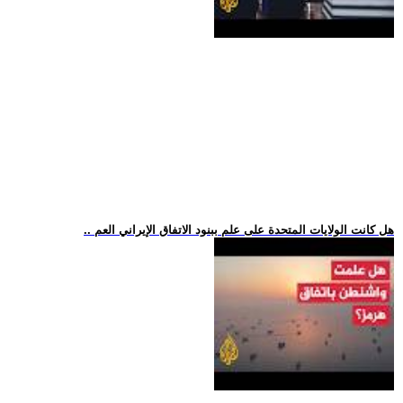
.. هل كانت الولايات المتحدة على علم ببنود الاتفاق الإيراني العم