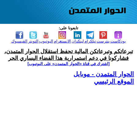
تابعونا على:
بودكاست
بنترست
تيلكرام
لينكدإن
الانستغرام
اليوتيوب
التويتر
الفيسبوك
تبرعاتكم وتبرعاتكن المالية تحفظ استقلال الحوار المتمدن،
فشاركونا في دعم استمرارية هذا الفضاء اليساري الحر
[اشترك في قناة ‫«الحوار المتمدن» على اليوتيوب]
الحوار المتمدن - موبايل
الموقع الرئيسي