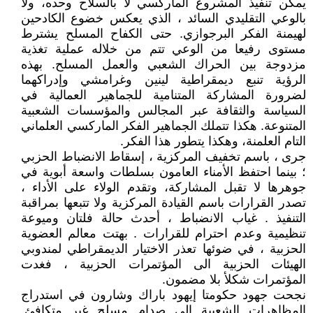
يمكن تنفيذ المشروع الماركسي لا بالسلاح وحده، ولا
بالوعي التقليدي السائد ، الذي يعكس خضوع الكادحين
لهيمنة الفكر البرجوازي. حتى الكفاح المسلح يشترط
مستوى رفيعا من الوعي تتم من خلاله عملية تغذية
مزدوجة بين الحراك الشعبي والعمل المسلح. بهذه
الرؤية تنبع ديمقراطية لينين وغرامشي وإدراكهما
لضرورة المشاركة المتنامية للجماهير العمالية في
السياسة والثقافة عبر المجالس والمؤسسات الشعبية
المتنوعة. هكذا تتملك الجماهير الفكر الماركسي العلماني
التام العلمنة، وهكذا يتطور هذا الفكر.
جرى ، باسم تخفيف المركزية ، إسقاط الانضباط الحزبي
؛ بينما احتفظ الأمناء العامون بسلطات واسعة أبوية في
جوهرها لا تقبل المشاركة، وتقدم الولاء على الأداء ،
تصدر القرارات باسم القيادة المركزية ولا تتبعها بمراقبة
التنفيذ . غياب الانضباط ، أحدث حالة فلتان وميوعة
تنظيمية وعدم احترام للقرارات . بهتت معالم العضوية
الحزبية ، في ضوئها تعذر الاختيار الديمقراطي لمندوبي
الهيئات الحزبية الى المؤتمرات الحزبية ، فغدت
المؤتمرات شكلأ بلا مضمون.
نجحت جهود حكومتا إيهود باراك وشارون في استدراج
المظاهرات الشعبية إلى صدام مسلح غير متكافئ.