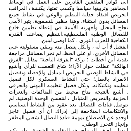
الى كوادر المثقفين القادرين على العمل في أوساط
الجماهير وتربيتها سياسيا وكسب ثقتها. يكتشف المراقب
الحريص افتقاد جدلية التنظيم والوعي في نشاط جميع
الفصائل بدون استثناء. وهذا مظهر للتصفوية. يثير الأسى
نجاح المحتل وأجهزته الأمنية في إعطاء تطمين خادع
للفصائل الوطنية الفلسطينية.التنظيم يضاعف القدرة
الكفاحية للحزب الثوري ، كما اوصى لينين.
الفشل لا أب له ، والكل يتنصل منه ويلقي مسئوليته على
الفصائل الأخرى، او على الحظ. لم تجر الفصاتئل مراجعة
نقدية أين أخطأت ؛ تركة "الفرقة الناجية" مقابل "الفرق
الهالكة" عطلت حوار الآراء؛ شاع التعصب للرأي وأشيع
في النشاط الوطني التحريض المتبادل والإقصاء وتفضيل
الانفراد بالعمل؛ حتى النشاط العسكري لكل فصيل
تنظيمه وتكتيكاته، ولكل فصيل تنظيمه االمهني والحرفي
. أشيع بالنتيجة مناخ محبِط من المناكفات والنعرات
الحزبية والتحريض المتبادل ، لتتفسخ الوحدة الوطنية. لم
تتوصل قيادات الفصائل بعد عقود من النشاط السياسي
والانتكاسات المتلاحقة إلى إدراك ان أي فصيل عاجز
لوحده عن الاضطلاع بمهمة قيادة النضال الشعبي المظفر
وإنجاز التحرر الوطني.
البديل للعنف المسلح هو المقاومة الشعبية، ولم يكن