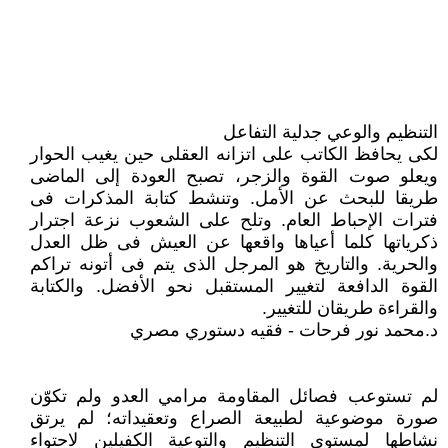
التنظيم والوعي جدلية التفاعل
لكى يحافظ الكاتب على اتزانه العقلى حين يغيب الحوار
ويعلو صوت القوة والزجر، تصبح العودة إلى الماضى
طريقا للبحث عن الأمل. وتنشط كتابة المذكرات فى
فترات الإحباط العام. وتلح على الشعوب نزعة اجترار
ذكرياتها كلما أعياها واقعها عن العيش فى ظل العدل
والحرية. والتاريخ هو المرجل الذى يتم فى أتونه تراكم
القوة الدافعة لتغيير المستقبل نحو الأفضل. والكتابة
والقراءة طريقان للتغيير.
د.محمد نور فرحات - فقيه دستوري مصري
لم تستوعب فصائل المقاومة مرامي العدو ولم تكوّن
صورة موضوعية لطبيعة الصراع وتعقيداته؛ لم يرتق
نشاطها لمستوى التنظيم والتوعية الكفيلين لاحتواء