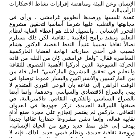
الإنسان وعن البيئة ومناهضة إفرازات نشاط الاحتكارات
الرأسمالية .
عقدة تلمسها ورصدها أنطونيو غرامشي ، ورأى في
مجابهتها والتغلب عليها شرطا أساسيا لتحقيق مشروع
التحرر الإنساني . والسبيل لذلك هو إعطاء العناية لنظام
التعليم وتنفيذ برامج إعلامية ـ ثقافية. لكن ذلك يستلزم
نضالاً ثقافيا تعليميا عنيداً. التقط القضية الدكتور هشام
غصيب في أحدى مقارباته الهامة لقضايا الماركسية
المعاصرة فقال: "ولعل غرامشي كان من القلة من قادة
الحركة الشيوعية الذين أدركوا الأهمية القصوى للثقافة
والتعليم في تحقيق المشروع الماركسي". اجل قلة من
بين الماركسيين والاشتراكيين واليسار عموما توصلوا في
الوقت الراهن إلى قناعة بأن الوعي الثوري المتقدم لا
يبنى بالصراع الاقتصادي والسياسي وحدهما، وإنما أيضا
بالصراع السياسي والفكري- الثقافي. فالامبريالية، في
صيغتها الليبرالية الجديدة، تركز جهودها في العدوان
الثقافي. ماركس لم يقتصر إنجازه على مجرد صنع أداة
نقابية فعالة، وإنما دشن مشروعاً حضاريا ثقافيا جديداً
يهدف إلى خلق نمط جديد رفيع من الحياة الإنسانية،
وروحية ثقافية جديدة، ونظام قيمي جديد. لذلك، فإنه لا