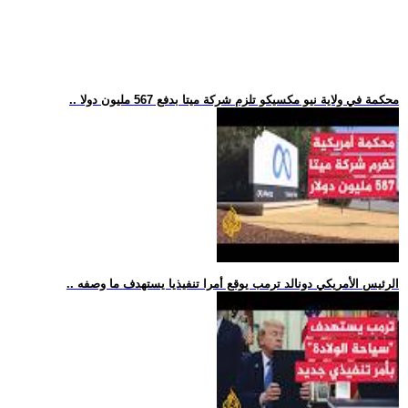
.. محكمة في ولاية نيو مكسيكو تلزم شركة ميتا بدفع 567 مليون دولا
.. الرئيس الأمريكي دونالد ترمب يوقع أمرا تنفيذيا يستهدف ما وصفه