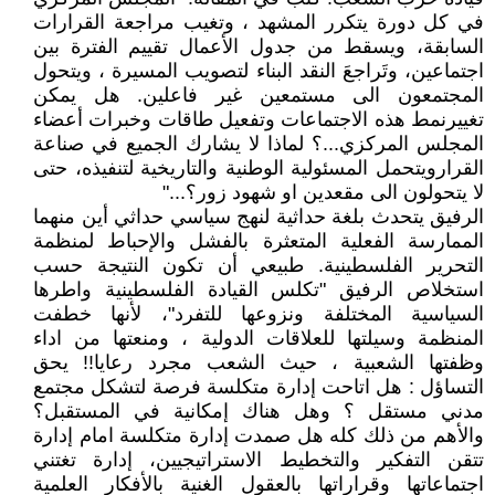
في كل دورة يتكرر المشهد ، وتغيب مراجعة القرارات
السابقة، ويسقط من جدول الأعمال تقييم الفترة بين
اجتماعين، وتَراجعَ النقد البناء لتصويب المسيرة ، ويتحول
المجتمعون الى مستمعين غير فاعلين. هل يمكن
تغييرنمط هذه الاجتماعات وتفعيل طاقات وخبرات أعضاء
المجلس المركزي...؟ لماذا لا يشارك الجميع في صناعة
القرارويتحمل المسئولية الوطنية والتاريخية لتنفيذه، حتى
لا يتحولون الى مقعدين او شهود زور؟..."
الرفيق يتحدث بلغة حداثية لنهج سياسي حداثي أين منهما
الممارسة الفعلية المتعثرة بالفشل والإحباط لمنظمة
التحرير الفلسطينية. طبيعي أن تكون النتيجة حسب
استخلاص الرفيق "تكلس القيادة الفلسطينية واطرها
السياسية المختلفة ونزوعها للتفرد"، لأنها خطفت
المنظمة وسيلتها للعلاقات الدولية ، ومنعتها من اداء
وظفتها الشعبية ، حيث الشعب مجرد رعايا!! يحق
التساؤل : هل اتاحت إدارة متكلسة فرصة لتشكل مجتمع
مدني مستقل ؟ وهل هناك إمكانية في المستقبل؟
والأهم من ذلك كله هل صمدت إدارة متكلسة امام إدارة
تتقن التفكير والتخطيط الاستراتيجيين، إدارة تغتني
اجتماعاتها وقراراتها بالعقول الغنية بالأفكار العلمية