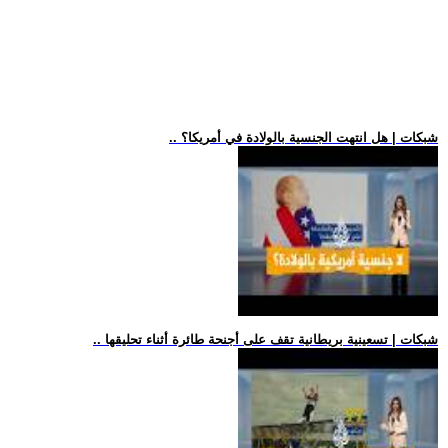
.. شبكات | هل انتهت الجنسية بالولادة في أمريكا؟
.. شبكات | تسعينية بريطانية تقف على أجنحة طائرة أثناء تحليقها