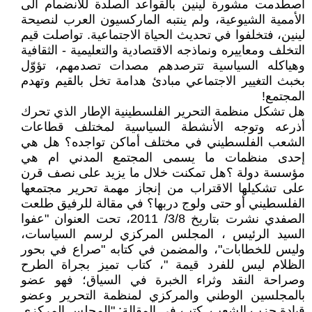
اصطدمت مشورة لينين بالقواعد الصلدة للانضمام الى
الأممية الشيوعية، ولم ينتبه الماركسيون العرب لنصيحة
لينين، فتخلفوا في تحديث الحياة الاجتماعية. تواصلت قيم
التخلف ومعاييره ونماذجه الاقتصادية والتعليمية - الثقافية
وهياكله السياسية تترصدهم مصدات تصدمهم، تؤوّل
بخبث التغيير الاجتماعي مبادئ هدامة تخل بالقيم وتهدم
المجتمع!
هل تشكل منظمة التحرير الفلسطينية الإطار الذي تحرك
أذرعه وتوجه الأنشطة السياسية لمختلف قطاعات
الشعب الفلسطيني في مختلف أماكن تواجده؟ هل هي
إحدى منظمات ما يسمى المجتمع المدني ام هي
مؤسسة دولة ؟هل تمكنت خلال ما يزيد على نصف قرن
على تشكيلها الاقتراب من إنجاز مهمة تحرير مجتمعها
الفلسطيني أو حتى ولوج دربها؟ في مقالة للرفيق طلعت
الصفدي نشرت بتاريخ 3/8/ 2011، تحت العنوان "عفوا
السيد الرئيس ، المجلس المركزي لرسم السياسات،
وليس للخطابات"، والمضمن في كتابه "صراع في بحور
الظلام ليس للفرد قيمة "، كتاب تميز بجراة الطرح
وصراحة النقد وثراء الخبرة في السياق؛ فهو عضو
بالمجلسين الوطني والمركزي لمنظمة التحرير وعضو
قيادة حزب الشعب. كتب في المقالة: "المجلس المركزي