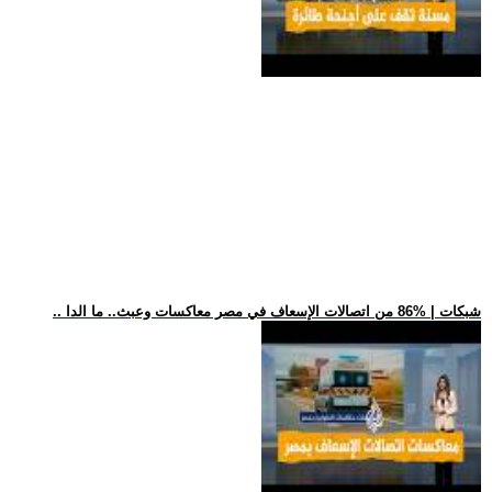
.. شبكات | %86 من اتصالات الإسعاف في مصر معاكسات وعبث.. ما الدا