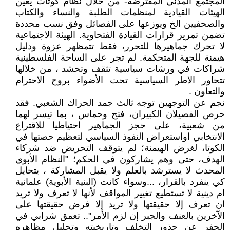
المجتمع المدني المفترضة- من خلال نظام كوتات يعين
الهيئات القيادية لمنظمات الطلبة والنساء والكتاب
والصحفيين الخ ويوزعها على الفصائل وفق نسب محددة
تضمن تمرير قرارات القيادة الفتحاوية. الهيئة الاجتماعية
لا تحرك جماهيرها للتحرر، فقط تتمظهر عزوة ودليل
هيمنة للجهة المتحكمة. لم تجر على الساحة الفلسطينية
شراكات في ورشات سياسية تثقف وتحشد ، من خلالها
تتحاور الاطر السياسية تحت الأضواء بروح الاحترام
والتعاون .
نجم عن التوجهين توجه ثالث جمد الحراك الشعبي. فقد
حرص الفصيلان الكبيران، فتح وحماس ، بما تيسر لهما
من شعبية، على حجز الجماهير احتياطيا للاقتراع
الانتخابي اواستعراض النفوذ السياسي لتعظيم حصتها في
الكوتا، لغرض الهيمنة؛ لم يتوقف التحريض ضد شركاء
الهدف، حتى وهم يشاركون في الحكم؛ "النظام الأبوي
المحدث لا يسترشد بالعلم ولا يقبل المشاركة ، يتحايل
كي ينفرد بالقرار، ...وسواء كانت (البنية الأبوية) علمانية
ام دينية لا تستطيع تغيير المواقف لأنها لا تعرف ولا تريد
ان تعرف إلا حقيقتها ولا تريد إلا فرض حقيقتها على
الآخرين بالعنف والجبر إن لزم الأمر".. تعمق شرابي في
الحفر عن جذور التخلف وتاريخيته وتحليل مظاهره