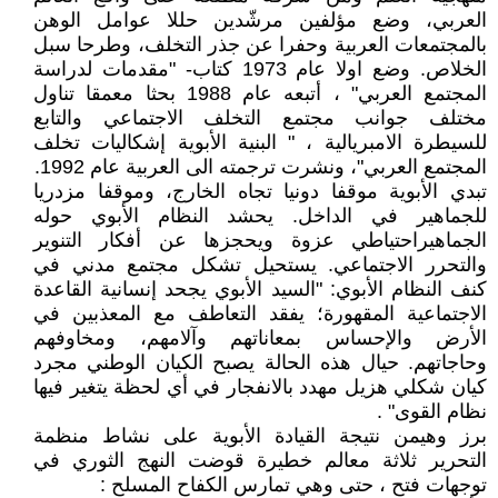
العربي، وضع مؤلفين مرشّدين حللا عوامل الوهن
بالمجتمعات العربية وحفرا عن جذر التخلف، وطرحا سبل
الخلاص. وضع اولا عام 1973 كتاب- "مقدمات لدراسة
المجتمع العربي" ، أتبعه عام 1988 بحثا معمقا تناول
مختلف جوانب مجتمع التخلف الاجتماعي والتابع
للسيطرة الامبريالية ، " البنية الأبوية إشكاليات تخلف
المجتمع العربي"، ونشرت ترجمته الى العربية عام 1992.
تبدي الأبوية موقفا دونيا تجاه الخارج، وموقفا مزدريا
للجماهير في الداخل. يحشد النظام الأبوي حوله
الجماهيراحتياطي عزوة ويحجزها عن أفكار التنوير
والتحرر الاجتماعي. يستحيل تشكل مجتمع مدني في
كنف النظام الأبوي: "السيد الأبوي يجحد إنسانية القاعدة
الاجتماعية المقهورة؛ يفقد التعاطف مع المعذبين في
الأرض والإحساس بمعاناتهم وآلامهم، ومخاوفهم
وحاجاتهم. حيال هذه الحالة يصبح الكيان الوطني مجرد
كيان شكلي هزيل مهدد بالانفجار في أي لحظة يتغير فيها
نظام القوى" .
برز وهيمن نتيجة القيادة الأبوية على نشاط منظمة
التحرير ثلاثة معالم خطيرة قوضت النهج الثوري في
توجهات فتح ، حتى وهي تمارس الكفاح المسلح :