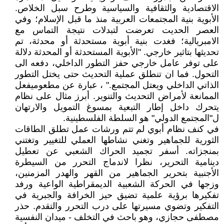
الاقتصادية والثقافية والسياسية وطرح سبل الخلاص.
الأبوية بنية المجتمعات العربية منذ ما قبل الإسلام؛ وفي
العصر الحديت تعرضت لتبدلات نتيجة التماس مع
الامبريالية؛ فغدت بنية أبوية مستحدثة أو محدثة، تم
تحديثها بتاثير خارجي. "الأبوية المستحدثة أو المحدثة دلالة
على توفر عامل خارجي حفز التطور الداخلي، دفعه الى
التحول. فما ان تنطلق عملية التحديث حتى يختل التطور
الذاتي الداخلي ويعتل المجتمع." ، عبارة عن مطعوميفعل
الممانعة لأمراض التحديث والتنوير. أبرز مثال على نظام
يتحرك داخل إطار التبعية بمسوغ التمويل والارتهان
ل"المجتمع الدولي" هو السلطة الفلسطينية.
في كنف نظام أبوي لم تتم ورشات عمل تطلق الطاقات
الثورية للجماهير وتغني نشاطها العملي للتغيير وتغتني
بمنجزاته. أسفر تجميد الحراك الشعبي عن تعطيل
دينامية التحرير، نظرا لاندماج التحرر من السيطرة
الأجنبية بتحرير الجماهير من القهر والهدر المزمنين،
وزجها في الحركة الشعبية الديمقراطية الواعية ورفد
تفكيرها برؤية علمية تضيق حيز الخرافة والجبرية في
التفكير وتضوي مسيرتها على درب التحرر والتقدم. حذر
مصطفى حجازي، وهو باحث في التخلف - ميدان النفسية