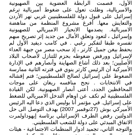
الأول، فصمت الرابطة العضوية بين الصهيونية
والامبريالية، وظلت تعول على ضغوط أمبريالية ترغم
إسرائيل على قبول دولة للفلسطينيين غربي نهر الأردن
والتعايش معها. أفرغ مشروع المنظمة من مناهضة
الامبريالية. يصدمها الانحياز الامبريالي للصهيونية
وإسرائيل ، لتعود وتعلق الأمال من جديد إثر تصريح مبهم
تفسره طبقا لتفكير رغبي . في كامب ديفيد الأول لم
يحفظ بيغن جميل كارتر ، إذ سحب مصر من جبهة العداء
لإسرائيل وورفض ضغوطه بحزم للتنازل لأصحاب البلاد
الأصليين؛ بعد ذلك أشاع الصهاينة وأنصارهم في الإدارة
الأميركية أن الرئيس كارتر ينوي في فترته الثانية ممارسة
الضغوط على إسرائيل لصالح الفلسطينيين؛ فتم إفشاله
في الانتخابات . نجح منافسه ريغان على موجات
المحافظين الجدد، أعتى أنصار الصهيونية. لكن القيادة
الفلسطينية لم تكف عن اوهام التدخل الامبريالي للضغط
على إسرائيل. في مؤتمر أنا بوليس الذي دعا اليه الرئيس
الأميركي بوش (27نوفمبر 2007) بهدف التوصل الى حل
الدولتين رفض الطرف الإسرائيلي برئاسة إيهوداولمرت
الاتفاق المبدئي على دولة للشعب الفلسطيني.
والتوجه الثاني، تجميد ادوار المنظمات الاجتماعية - هيئات