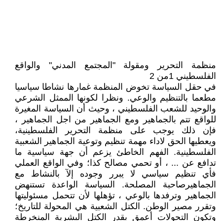
منظمة التحرير ومقولة "المجتمع المدني" والواقع
الفلسطيني 1من 2
في حقل السياسة تخوض المنظمة غمارها نشاطا سياسيا
مطعما بالتنظيم والوعي. ونظرا لكونها الممثل الشرعي
والوحيد للشعب الفلسطيني ، وحيث أن السياسة المغيرة
للواقع تتم بالجماهير ومع الجماهير من اجل الجماهير ،
فإن ذلك يوجب على منظمة التحرير الفلسطينية،
ويعطيها الحق لاداء مهمة تنظيم وتوعية الجماهير الشعبية
الفلسطينية. الفهم الخاطئ يزعم أن جهة سياسية ما
تدافع عن ... ، أو تحمي مصالح كذا؛ وفي الواقع العملي
فأي تنظيم سياسي لا يبرر وجوده إلآ بالنشاط مع
الجماهيرصاحبة المصلحة. السياسة الواعدة تستنهض
الجماهير وترفدها بالوعي ، تؤهلها لأن تتحمل مسئوليتها
وتقرر مصير الوطن. الكتل الشعبية هي المحولة للتاريخ؛
وتكون التحولات أعمق بقدر الكتل البشرية المنخرطة