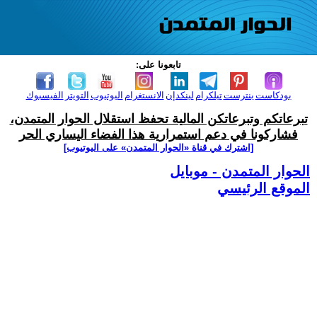
تابعونا على:
بودكاست
بنترست
تيلكرام
لينكدإن
الانستغرام
اليوتيوب
التويتر
الفيسبوك
تبرعاتكم وتبرعاتكن المالية تحفظ استقلال الحوار المتمدن،
فشاركونا في دعم استمرارية هذا الفضاء اليساري الحر
[اشترك في قناة ‫«الحوار المتمدن» على اليوتيوب]
الحوار المتمدن - موبايل
الموقع الرئيسي