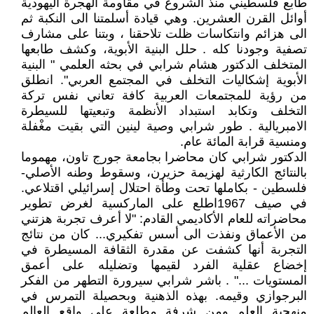
طابع فلسطيني منذ الشروع في مقاومة الهجرة اليهودية
أوائل القرن العشرين. وهي قيادة أسلمتنا الى النكبة ثم
الى هزائم وانتكاسات ظلت تلاحقنا ، وبتنا على مشارف
تصفية وجودنا كله . حلل البنية الأبوية، وكشف طابعها
المتخلف الدكتور هشام شرابي في بحثه العلمي " البنية
الأبوية إشكاليات التخلف في المجتمع العربي". انطلق
من رؤية للمجتمعات العربية كافة تعاني نفس تركة
التخلف وتكابد استبداد الأنظمة وتبعيتها للسيطرة
الامبريالية . طور شرابي وصية لينين التي بقيت مغْفلة
ومنسية قرابة المائة عام.
الدكتور شرابي كان محاضرا بجامعة جورج تاون، مهموما
بالنتائج الكارثية لهزيمة حزيرن، وسقوط وطنه الأصلي-
فلسطين - بكاملها تحت وطأة احتلال إسرائيلي اقتلاعي.
في صيف 1967اطلع على الماركسية لغرض تطوير
محاضراته للعام الأكاديمي القادم: "لا أعرف تجربة هزتني
من الأعماق ونفذت الى أسس تفكيري... كان من نتائج
التجربة أنها كشفت عن مقدرة الثقافة المسيطرة في
إخضاع عقلية الفرد لقيمها وتضليله على أعمق
المستويات ..." . باشر شرابي سيرورة التطهر من الفكر
البرجوازي وقيمه. بهذه الذهنية وبحصيلة التمرس في
منهجية العلم ومن شرفة مطلعة على واقع العالم