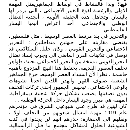
فيها؛ وبذا فالنشاط في اوساط الجماهيريمثل المهمة
الأولى والرئيسة لقوة التغيير الاجتماعي ، التي يرمز لها
باليسار. وتجاهل هذه الحقيقة الأولية ، أبجدية النضال
الوطني والاجتماعي، أحد أعراض أنيميا اليسار
الفلسطيني.
والتحرير في بلد مرتبط بالعصر الوسيط ، مثل فلسطين،
يقتضي مقاربته على جبهتين متداخلتين : التحرير
الاجتماعي والتحرير القومي ، وكان خليل السكاكيني قد
توصل في ثلاثينات القرن الماضي الى وجوب إسناد نضال
التحررالقومي بنسخة من التحرر الاجتماعي تجتث ظواهر
تخلف العصور القديمة. يحتفظ هذا النهج المزدوج بأهمية
حاسمة ، نظرا لأن استبداد العصر الوسيط جرع الجماهير
الشعبية صنوف القهر والهدر اللذين احدثا تشوهات
بالوعي الاجتماعي . تبخيس الجمهور إحدى تركات التخلف
بدون تصفيتها يصعب تشكيل حركة شعبية ديمقراطية.
المهمة هي مبرر وجود اليسار داخل الحركة الوطنية . .
كان لينين قد طرح على شيوعيي الشرق في مؤتمرهم
عام 1919 مهمة انتشال شعوبهم من التخلف اولا ،
ونقلهم الى الحضارة؛ حذرهم انهم لن يجدوا في كتب
الشيوعية الحلول لمشاكل مجتمع ما قبل الرأسمالية.