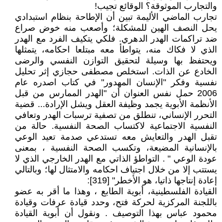
والتجارب الموثوقة؟ الوقائع تجيب!
تجارب الماضي الأليمة تبين أن الإطاحة بنظام استبدادي
يحل النصف الهين للمشكلة؛ وأصعب منه خوض صراع
ضد تراكمات الهدر الدهري. فلكي يتكيف الفرد مع الهدر
الذي لا فكاك منه، يتواطأ معه مبتلعا احكامه، يتمثلها
ويحتفظ بها وسيلة لتحقيق التوازن النفسي والرضى
الخادع عن الذات. استخلص مصطفى حجازي إثر تحليل
نفسية وفكر "الإنسان المهدور" في كتاب اصدره عام
2006 حمل نفس العنوان أن "الهدر الممارس من قبل
الأنظمة الأبوية يجمد وظيفة العقل ويشل الإرادة... قضية
التحرر الإنساني، تنطلق من تصفية ترسبات الهدر وتعافي
النفسية الاجتماعية لاكتساب الصحة النفسية. حالة من
تقبل الهدر والتعايش معه تستدعي صدمة تعيد الوعي
بالإنسانية المضيعة، وتكسب الصحة النفسية ، بمعنى
عودة الوعي " . التواطؤ الذاتي مع الهدر الخارجي الذي لا
يستتب إلا من خلال اجتياف احكامه والامتثال لها؛ وبالتالي
إعادة إنتاجها ذاتيا، هو الأخطر" [319]:
القيادة الفلسطينية، أبوية الطابع ، وهذا ما أقر به عضو
باللجنة المركزية لحركة فتح، وحدد قيادة عرفات وقيادة
محمود عباس بهذا التوصيف . ونقول أن أبوية القيادة