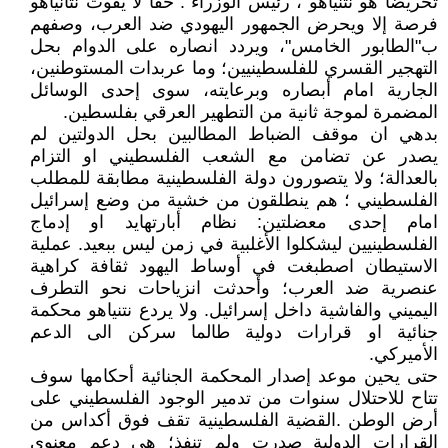
تحريضا هو نتنياهو ، رئيس الوزراء". حقا لا يفوت نتانياهو
فرصة إلا ويحرض الجمهور اليهودي ضد العرب، وصفهم
ب"الطابور الخامس"، ويردد انصاره على الدوام بحل
التهجير القسري للفلسطينيين؛ وما عربدات المستوطنين،
الجارية امام أبصاره وبرعايته، سوى إحدى الوسائل
المضمرة لموجة ثانية من التطهير العرقي بفلسطين.
بدهي ان موقف الضباط المطالبين بحل الدولتين لم
يصدر عن تضامن مع الشعب الفلسطيني او التزام
بالعدالة؛ ولا يتصورون دولة الفلسطينية مطابقة للمطلب
الفلسطيني ؛ هم ينطلقون من خشية من وضع إسرائيل
امام إحدى معضلتين: نظام أبارتهايد او إدماج
الفلسطينيين ليشكلوا الأغلبية في زمن ليس ببعيد. عملية
الاستيطان اصطبغت في أوساط اليهود ثقافة كراهية
عنصرية ضد العرب؛ وأحدثت انزياحات نحو التطرف
اليميني والفاشية داخل إسرائيل. ولا يردع نتنياهو محكمة
جنائية او قرارات دولية طالما سركن الى الدعم
الأميركي.
حتى يحين موعد إصدار المحكمة الجنائية أحكامها سوف
تتاح للاحتلال سنوات من تدمير الوجود الفلسطيني على
أرض الوطن .القضية الفلسطينية تقف فوق أكداس من
القرارات الدولية صدرت ولم تنفذ؛ هي دعم معنوي