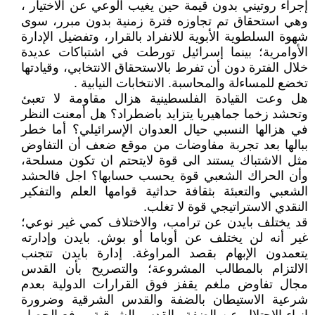
إجراء روتيني بدون قيمة حين يغيب الوعي عن الاختيار ،
وهي استحقاق تم تجاوزه فترة زمنية بدون مبرر، سوى
شهوة السلطوية الأبوية للانفراد بالقرار، وتفضيل الإدارة
الأوامرية؛ بينما إسرائيل تورطت في اشتباكات عديدة
خلال الفترة دون أن تفرط بالاستحقاق الانتخابي، وقيادتها
تخضع للمساءلة والمحاسبة. الانتخابات النيابية .
هل وعت القيادة الفلسطينية هزال مقاومة لا تعبئ
وتحشد زخما جماهيريا يتزايد باضطراد؟ هل أمعنت النظر
في هزالها النسبي حيال العدوان الإسرائيلي؟ أما خطر
ببالها بعد تجربة مفاوضات من موقع ضعف أن التفاوض
مثل الاشتباك يستند الى قوة لايتحتم ان تكون مسلحة،
وأن الحراك الشعبي قوة يحسب حسابها؟ اجل فالحشد
الشعبي والتعبئة بثقافة حداثية قوامها العلم والتفكير
النقدي الاستراتيجي قوة لا تغلب.
قد يختلف بايدن عن ترامب، والاختلاف كمي غير نوعي؛
غير أنه لن يختلف عن أوباما أو بوش. بايدن وإدارته
يتعمدون الإبهام بقصد المراوغة. إدارة بايدن تتجنب
الالتزام بالمطالب المشروعة؛ والتصريح بأن القدس
مجال تفاوض ملغم يقفز فوق القرارات الدولية بعدم
شرعية الاستيطان بالضفة والقدس الشرقية وضرورة