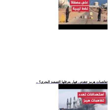
.. تفاهمات هرمز تتقدم.. فهل يعرقلها التصعيد البحري؟