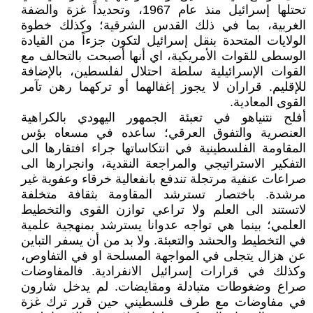
تحتلها إسرائيل منذ عام 1967، وتحديداً غزة والضفة
الغربية، بما في ذلك القدس الشرقية؛ وكذلك خطوة
الولايات المتحدة بنقل إسرائيل لتكون جزءاً من القيادة
الوسطى للقوات الأمريكية، اي أنها أصبحت بالتحالف مع
القوات الإسرائيلية سلطة احتلال لفلسطين، بالإضافة
للإقليم. قراران لا يجوز إغفالهما أو تركهما رهن تآمر
القوى المعادية.
أفلح نتنياهو في تعبئة الجمهور اليهودي بالكراهية
العنصرية والتفوق العرقي؛ ساعده في مسعاه بؤس
المقاومة الفلسطينية في انتكاساتها جراء افتقارها الى
التفكير الاستراتيجي والمراجعة النقدية، وانجرارها الى
صراعات عنفية مرتجلة تندفع بانفعالية خرقاء وعفوية غير
مرشدة. باختصار تسترشد المقاومة بثقافة متخلفة
لاتستند الى العلم ولا تراعي توازن القوى والتخطيط
العلمي؛ بينما هي تواجه عدوانا يسترشد بمنهجية علمية
في التخطيط والحشد والتعبئة. ولا بد من أن يسفر التباين
عن هزال يتجلى في المواجهة المسلحة او في التفاوص،
وكذلك في قرارات إسرائيل الانفرادية. فالمفاوضات
صراع وضغوطات متبادلة ومقايضات. لم يدخل شارون
في مفاوضات مع طرف فلسطيني حين قرر ترك غزة