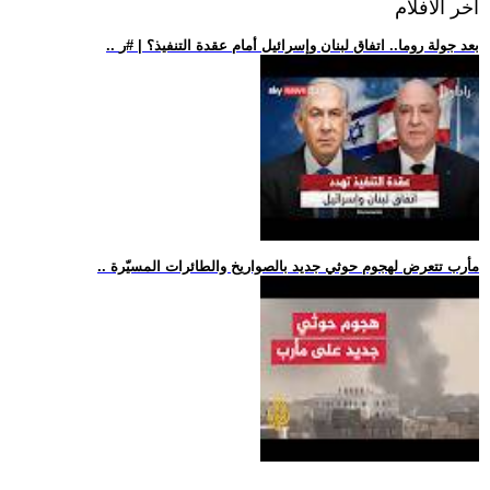
اخر الافلام
.. بعد جولة روما.. اتفاق لبنان وإسرائيل أمام عقدة التنفيذ؟ | #ر
.. مأرب تتعرض لهجوم حوثي جديد بالصواريخ والطائرات المسيّرة