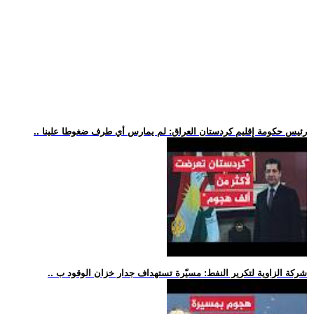
.. رئيس حكومة إقليم كردستان العراق: لم يمارس أي طرف ضغوطا علينا
.. شركة الزاوية لتكرير النفط: مسيّرة تستهداف جدار خزان الوقود ب