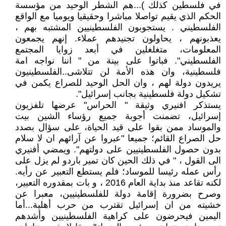
في فلسطين كذلك )...هم الشطر الوحيد من مؤسسة
الحكم الذي يقيم تواصلا مباشرا وحقيقيا ويوميا مع الواقع
الفلسطيني . يستجوبون الفلسطينيين المشتبه بهم ،
يعذبونهم ، يحاولون تجنيدهم عملاء. إنهم يجمعون
المعلومات، متغلغلين في أبعد زوايا المجتمع
الفلسطيني". فباتوا على بينة من " اننا نواجه امة
فلسطينية، وان هذه الأمة لن تتلاشى..الفلسطينيون
يريدون دولة لهم ، وان الحل الوحيد للصراع يكمن في
تشكيل دولة فلسطينية بجانب إسرائيل".
يستذكر افنيري وثيقة " الحراس" عرضها تلفزيون
إسرائيل، تضمنت أجوبة جميع رؤساء الشين بيت
والموساد ممن بقوا على قيد الحياة، على سؤال بصدد
حل الصراع القائم؛ جميعا "عبروا عن آرائهم ان لا سلام
بدون حصول الفلسطينيين على دولتهم". ويمضي أفنيري
الى القول ، " في ذلك الحين كان تمير باردو لم يزل على
رأس عمله رئيسا للموساد؛ فلم يستطع التعبير عن رأيه.
لكنه تقاعد منذ بداية العام 2016 ، و بات بمقدوره التعبير،
وصرح بضرورة إقامة دولة للفلسطينيين، معبرا عن
خشيته من ان إسرائيل تقترب من حرب أهلية...أما
اليمين فيحرضون على كراهية الفلسطينيين وأشدهم