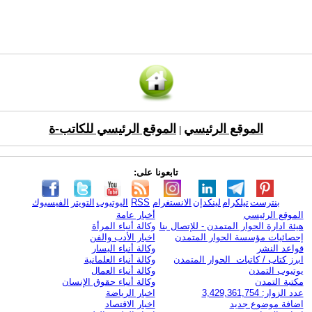
الموقع الرئيسي
الموقع الرئيسي للكاتب-ة
|
تابعونا على:
بنترست
تيلكرام
لينكدإن
الانستغرام
RSS
اليوتيوب
التويتر
الفيسبوك
الموقع الرئيسي
أخبار عامة
هيئة ادارة الحوار المتمدن - للإتصال بنا
وكالة أنباء المرأة
إحصائيات مؤسسة الحوار المتمدن
اخبار الأدب والفن
قواعد النشر
وكالة أنباء اليسار
ابرز كتاب / كاتبات الحوار المتمدن
وكالة أنباء العلمانية
يوتيوب التمدن
وكالة أنباء العمال
مكتبة التمدن
وكالة أنباء حقوق الإنسان
عدد الزوار: 3,429,361,754
اخبار الرياضة
اضافة موضوع جديد
اخبار الاقتصاد