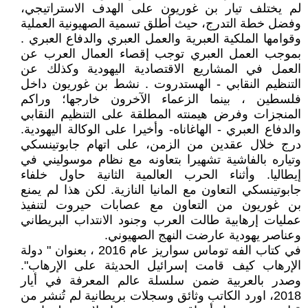
لم يختلف تيار بن غوريون على الهدف الاستراتيجي،
وفضل خطة التدرج، حيث أطلق تسمية الصهيونية العملية
وقوامها الملكية العبرية والعمل العبري والدفاع العبري .
بموجب العمل العبري توجب إقصاء العمال العرب عن
العمل في المشاريع الاقتصادية اليهودية وكذلك عن
التنظيم النقابي - الهستدروت . نشط بن غوريون داخل
فلسطين ، بينما الزعماء الآخرون خارجها؛ وراكم
المنجزات وفرض هيمنته المطلقة على التنظيم النقابي
والدفاع العبري - الهاغاناه- وأخيرا على الوكالة اليهودية.
درج خلال عقدين من الزمن، على اتهام جابوتينسكي
وتياره بالفاشية تشهيرا بتعاونه مع نظام موسوليني في
إيطاليا. وأثناء الحرب العالمية الثانية حاول خلفاء
جابوتينسكي التعاون مع المانيا النازية. لكن هذا لم يمنع
بن غوريون من التعاون مع عصابات حيروت لتنفيذ
عمليات إرهابية طالت العرب وجنود الانتداب البريطاني
وعناصر يهودية عارضت النهج الصهيوني.
في كتاب الفه توماس سواريز عام 2016 ، بعنوان " دولة
الإرهاب كيف قامت إسرائيل الحديثة على الإرهاب".
وصدر بالعربية ضمن سلسلة عالم المعرفة في أيار
2018، اورد الكاتب وثائق وسجلات بريطانية لم تُنشر من