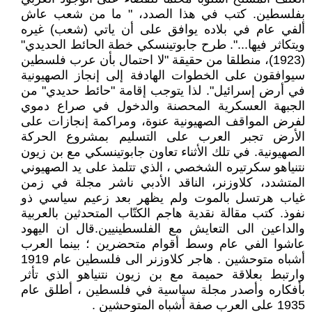
بفلسطين. كتب في هذا الصدد، " ما من شعب عاش
ألفي عام في بلاده يوافق على أن ياتي (شعب) غيره
ويتكاثر فيها...". طرح جابوتينسكي خطة الحائط الحديدي"
(1923)، منطلقا من حقيقة "لا احتمال بأن عرب فلسطين
سيوافقون على الخطوات الهادفة إلى إنجاز الصهيونية
في أرض إسرائيل". لذا يتوجب إقامة "حائط حديدي" من
الجبهة العسكرية المحصنة والدخول في صراع دموي
لفرض المواقف الصهيونية عنوة، ومراكمة إنجازات على
الأرض تجبر العرب على التسليم بمشروع الحركة
الصهيونية. في تلك الأثناء تعاون جابوتينسكي مع بن زيون
نتنياهو سكرتيره الشخصي ، الذي تتلمذ على يد الصهيوني
المتشدد، كلاوزنر، الناقد الأدبي ناشر مجلة في زمن
غياب هرتسل بالموت ولم يظهر بعد زعيم سياسي ذو
نفوذ. كتب مقالة نقدية هاجم الكتّاب المتحدثين بالعربية
والداعين الى التعايش مع الفلسطينيين.قال ان اليهود
عاشوا الفي عام وسط أقوام متحضرين ؛ بينما العرب
أشباه متوحشين . هاجر كلاوزنر الى فلسطين عام 1919
وارتبط بعلاقة حميمة مع بن زيون نتنياهو الذي تأثر
بأفكاره وأصدر مجلة سياسية في فلسطين ، أطلق عام
1935 على العرب صفة أشباه المتوحشين .