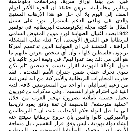
قبل، من بينها أوراق سرية، ومراسلات دبلوماسية
وتقارير مخابراتية، تبرهن حقيقة أن الجزء الأكبر لدوام
العنف إلى اليوم بلا أي حل هو هذا الإرهاب الممنهج
والذي لقي ويلقى الدعم باستمرار. يورد على سبيل
المثال ما كتبته مجلة إيكونوميست البريطانية في نوفمبر
1942بصدد اغتيال الصهاينة لورد موين المفوض السامي
لبريطانيا في الشرق الأوسط، أن" قتله صلب المشكلة
الراهنة ، المتمثلة في ان الصهاينة الذين تدعمهم أميركا
يريدون فلسطين كلها ، وأن أي شخص يعرض عليهم ما
هو أقل من ذلك يعد عدوا لهم". في وثيقة اخرى تاكيد بان
قبول الوكالة اليهودية لقرار تقسيم فلسطين "لم يكن
سوى تحرك عملي ضمن جدران الأمم المتحدة . فقد
حذرت المخابرات البريطانية والأميركية من انه ليس ثمة
من زعيم إسرائيلي ، او احد من المستوطنين كافة، لديه
النية في احترام قرار التقسيم". وفي مذكرات بن غوريون
يجمل حصيلة تأملاته بضرورة تهجير العرب من خلال
"عملية متوحشه". فالحقيقة ان ثمة وثائق يعود تاريخها
الى ما قبل انتهاء حكم الانتداب، تثبت ان " البريطانيين
والأميركيين كانوا واثقين بأن خروج بريطانيا سينتج عنه
إنشاء دولة يهودية ، ليس وفق قرار التقسيم ، بل مساحة
الأرض التي ستتمكن الميليشيا الصهيونية من السيطرة