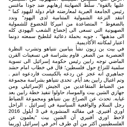
عليها بالقوة". سلّط الصهاينة إرهابهم ضد جودا ماغنس
رئيس الجامعة العبرية لمعارضته قيام دولة لليهود كما "
انتقد النزعة الشمولية المتنامية لدى اليهود" وندد
بالضغوط " المتصاعدة من اميركا للخضوع للشمولية
الصهيونية التي تسعى الى إخضاع الشعب اليهودي كله
الى مذهبها" ، جوبه بحملة دعائية لتلطيخ سمعته دونما
اعتبار لمكانته الأكاديمية.
في بيت بن زيون نشأ بنيامين نتنياهو وتشرب النظرة
العنصرية من الصغر. قاوم بشراسة في تسعينات القرن
الماضي توجه رابين رئيس حكومة إسرائيل الى تسوية
سلمية للنزاع حول فلسطين؛ قال في خطاب امام حشد
جماهيري انه عجز عن ردعه بالكنيست فاردعوه انتم .
وتم اغتيال رابين بعد أيام. تحدى نتنياهو بشراسة مجموعة
من الضباط المتقاعدين من الجيش الإسرائيلي ومن
جهازي الشين بيت والموساد حاولوا تنفيذ خطة رابين بعد
غيابه. تحدث عن الصراع بين نتنياهو ومجموعة الضباط
رجل السلام والواقعية السياسية في إسرائيل ، الراحل
اوري أفنيري. في مقالته المنشورة في 3 أيلول 2016
لاحظ اوري أفنيري أن الشين بيت "يعلمون عن
الفلسطينيين أكثر من أي طرف آخر في إسرائيل (وربما