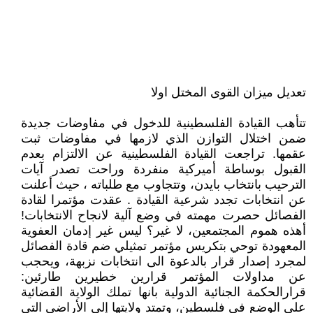
تعديل ميزان القوى المختل اولا
تتأهب القيادة الفلسطينية للدخول في مفاوضات جديدة
ضمن اختلال التوازن الذي لازمها في مفاوضات ثبت
عقمها. تراجعت القيادة الفلسطينية عن الالتزام بعدم
القبول بوساطة أميركية منفردة وراحت تصدر آيات
الترحيب بانتخاب بايدن، وتتجاوب مع طلباته ، حيث أعلنت
عن انتخابات تجدد شرعية القيادة . عقدت مؤتمرا لقادة
الفصائل حصرت مهمته في وضع آلية لانجاح الانتخابات!
أهذه هموم المجتمعين، لا غير؟ ليس غير إدمان العفوية
المعهودة توحي بتكريس مؤتمر تمثيلي ضم قادة الفصائل
لمجرد إصدار قرار بالدعوة الى انتخابات نزبهة، ويحجب
عن مداولات المؤتمر قرارين خطيرين طارئين:
قرارالحكمة الجنائية الدولية بانها تملك الولاية القضائية
على الوضع في فلسطين، وتمتد ولايتها إلى الأراضي التي