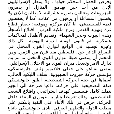
وفرض الحصار المحكم حولها . ولا ينتطر الإسرائيليون
الإذن من أحد حين يهدمون المنازل أو يدمرون
المزروعات ويغتالون بصورة عشوائية. لا يطلبون الإذن ولا
يخشون المساءلة او يرهبون من عقاب، كما لا يحفظون
قيمة للفلسطيني، أيا كان مركزه وموقعه؛ حصار قطاع
غزة وتهويد القدس ونزع ملكية العرب ، اقتلاع الأشجار
وهدم البيوت وحجز الشهداء، وتقديم الأطفال لمحاكمات
عسكرية، ثم قانون قومية الدولة اليهودية.. كل ذلك
وغيره تجسيد في الواقع لتوازن القوى المختل في
الصراع الدائر حول فلسطين منذ قرن من الزمن. ومن
المحتم أن يمضي طبقا لتوازن القوى المختل ما لم يتم
تدارك الأمر وتعديل ميزان القوى مع الاحتلال الإسرائيلي.
يمضي نتنياهو على خطى فلاديمير زئيف جابوتينسكي،
مؤسس حركة حيروت الصهيونية، سلف الليكود الحالي،
أسماها في حينه الحركة التصحيحية. أطلق جابوتينسكي
صفة التصحيحية على حركته، داعيا صراحة الى الجهر
بتملك كامل فلسطين كهدف استراتيجي واقتلاع الشعب
الفلسطيني، وذلك تعريضا بتيار بن غويورن المتنفذ داخل
الحركة، حرص في تلك الأثناء على التقية بالتكتم على
مطلب الدولة والتطهير العرقي. نادى جابوتينسكي باتباع
العنف المسلح أسلوبا محتما للقضاء على الوجود العربي