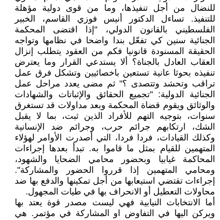
للنضال من أجل تنفيذها، وما من قوى دولية مؤهلة
للتنفيذ. تساءل الدكتور أنيس فوزي القاسم، الخبير
الفلسطيني بالقانون الدولي، "إذا اقتضى المحكمة
الجنائية سنين كي تفعّل بندا واضحا في نظامها وتواجه
الحقيقة المسنودة قانونيا فكم من العقود يتطلب إنزال
العقاب العادل بالجناة؟ ألا يستدعي القرار وما يعترض
تنفيذه بحوثا عانية تستعين باخصائيين وتشكل فرق عمل
تراقب وتحشد وتتصدى ؟" ثم مضى يعدد مراحل عمل
الجنائية الدولية: "تجميع الحقائق والإثباتات والشهادات
والوثائق ويقوم قضاة المحكمة وبعد مداولات قد تستغرق
سنوات، بتوجيه التهم للأفراد الذين ثبت، بما لا يقبل
الشك، ارتكابهم جرائم حرب، وجرائم ضد الإنسانية
وكذلك القيادات، فردا فردا، التي أصدرت الأوامر لهؤلاء
المتهمين للقيام بمثل ما قاموا به. تبدأ بعدها إجراءات
المحاكمة غيابيا وبحضور محامي الضحايا والشهود،
ومحامي المتهمين إذا قرروا الحضور والمشاركة".
إجراءات تقتضي استيعابها من أجل تمكينها والدفع بها ضد
محاولات التعطيل أو الانحراف بها في طيات المجهول.
أما الانتخابات النيابية فهي ليست مصدر قوة يعتد بها
ويركن اليها في التفاوض او المشاركة في مؤتمر. هي