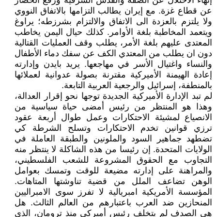
إنهاء الاحتلال عن الضفة والقدس الشرقية ورفع الحصار
عن قطاع غزة. مع إيران يطالب التزامها بالاتفاق النووي
ولا يلتزم بالعزدة الى الاتفاق والالتزام بشرزطه؛ يراوغ
ويتعمد المخاطبة بلغة الأوامر. كذلك حيال اليمن يخاطب
المعتدى عليهم بلغة الأمر، يطلب وقف العمليات القتالية
دون ان يطلب من المعتدي الكف عن سفك دماء الأطفال
والنساء واغتيال الأسر في مهاجعها. يريد بايدن وإدارته
إعادة الهيمنة الأميركية مقترنة بصولة عدوانية لعملائها
بالمنطفة، إسرائيل والرجعية العربية التابعة.
لم تبد الإدارة الأميركية الجديدة توجها نحو إقرار العدالة،
وهذا هو المنتظر من رئيس أمضى حياة سياسية من
الانصياع لمشيئة الاحتكارات وعمل طوال أربعة عقود
ترزي قوانين تخدم الاحتكارات وتسلح الشرطة كي
تضطهد جماهير السود والملونين والطبقة العاملة في
الولايات المتحدة. إن رئيسا من هذه الشاكلة لا ينتظر منه
التجاوب مع الحقوق المشروعة للشعب الفلسطيني،
والمراهنة على إدارته مضيعة للوقت وتمسك بعوامل
الوهن تضاعف الملل من قضية تناوشتها المتاهات.
المؤسسة الأمريكية امبريالية لا تفرز سوى الامبراليين
المنحازين ضد العرب باعتبارهم من العالم الثالث. هل
هي الصدف لم يتخلف رئيس أميركي منذ ترومان، الذي