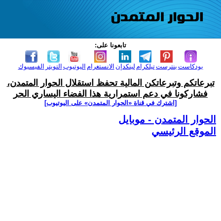
تابعونا على:
بودكاست
بنترست
تيلكرام
لينكدإن
الانستغرام
اليوتيوب
التويتر
الفيسبوك
تبرعاتكم وتبرعاتكن المالية تحفظ استقلال الحوار المتمدن،
فشاركونا في دعم استمرارية هذا الفضاء اليساري الحر
[اشترك في قناة ‫«الحوار المتمدن» على اليوتيوب]
الحوار المتمدن - موبايل
الموقع الرئيسي