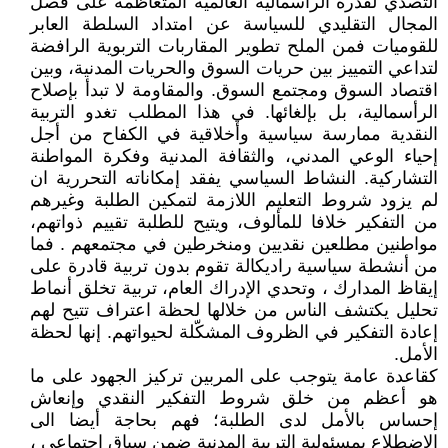
التصدي لقدرة الرأسمالية العالمية المتعاظمة على فصل
المجال التقليدي للسياسة عن امتداد السلطة العابر
للقوميات فمن الملح تطوير المقاربات التربوية الرافضة
لتداعي التمييز بين حريات السوق والحريات المدنية، وبين
اقتصاد السوق ومجتمع السوق. والمقاومة لا تبدأ بإصلاح
الرأسمالية، بل بإلغائها. في هذا المطلب تغدو التربية
النقدية ممارسة سياسية وأخلاقية في الكفاح من أجل
إحياء الوعي المدني، والثقافة المدنية وفكرة المواطنة
التشاركية. النشاط السياسي يفقد إمكاناته التحررية ان
لم يزود شروط التعليم اللازمة لتمكين الطلبة وغيرهم
من التفكير خلافا للمألوف، ويتيح للطلبة تقييم ذواتهم،
مواطنين مطلعين نقديين ومنخرطين في مجتمعهم . فما
من أنشطة سياسية راديكالة تقوم بدون تربية قادرة على
إيقاظ المدارك ، وتحدي الإدراك العام، تربية تخلق أنماط
تحليل يكتشف الناس من خلالها لحظة اعتراف تتيح لهم
إعادة التفكير في الظروف المشكّلة لحيواتهم. إنها لحظة
الأمل.
كقاعدة عامة يتوجب على المربين تركيز الجهود على ما
هو أعظم من خلق شروط التفكير النقدي وإنعاش
إحساس بالأمل لدى الطلبة؛ فهم بحاجة أيضا الى
الاضطلاع بمسئولية التربية المدنية ضمن سياق اجتماعي ،