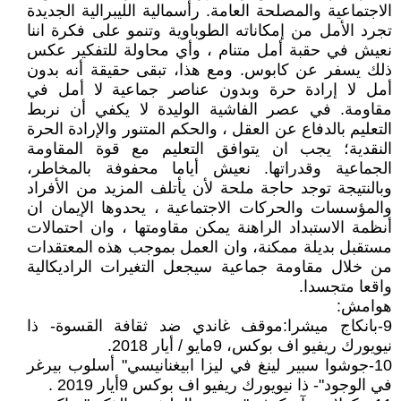
الاجتماعية والمصلحة العامة. رأسمالية الليبرالية الجديدة
تجرد الأمل من إمكاناته الطوباوية وتنمو على فكرة اننا
نعيش في حقبة أمل متنام ، وأي محاولة للتفكير عكس
ذلك يسفر عن كابوس. ومع هذا، تبقى حقيقة أنه بدون
أمل لا إرادة حرة وبدون عناصر جماعية لا أمل في
مقاومة. في عصر الفاشية الوليدة لا يكفي أن نربط
التعليم بالدفاع عن العقل ، والحكم المتنور والإرادة الحرة
النقدية؛ يجب ان يتوافق التعليم مع قوة المقاومة
الجماعية وقدراتها. نعيش أياما محفوفة بالمخاطر،
وبالنتيجة توجد حاجة ملحة لأن يأتلف المزيد من الأفراد
والمؤسسات والحركات الاجتماعية ، يحدوها الإيمان ان
أنظمة الاستبداد الراهنة يمكن مقاومتها ، وان احتمالات
مستقبل بديلة ممكنة، وان العمل بموجب هذه المعتقدات
من خلال مقاومة جماعية سيجعل التغيرات الراديكالية
واقعا متجسدا.
هوامش:
9-بانكاج ميشرا:موقف غاندي ضد ثقافة القسوة- ذا
نيويورك ريفيو اف بوكس، 9مايو / أيار 2018.
10-جوشوا سبير لينغ في ليزا ابيغنانيسي" أسلوب بيرغر
في الوجود"- ذا نيويورك ريفيو اف بوكس 9أيار 2019 .