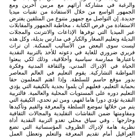
والرغبة في مشاركة آرائهم مع مربين آخرين ومع
الجمهور الواسع من خلال الاستفادة من تقنيات ميديا
جديدة. إن التواصل مع جمهور متنوع من المتلقين يفترض
الاستفادة من فرص الكتابة ، مخاطبة الجمهور والمقابلات
عبر الميديا التي توفرها الإذاعات والانترنت والمجلات
البديلة وتعليم الصغار والكبار في مدارس بديلة، وكل هذه
ليست سوى البعض من الأساليب الممكنة. ان تراث
فريري ضروري للغاية في دعوته للأخذ بالتربية النقدية
باعتبارها ممارسة سياسية وأخلاقية، وذلك لكي يبعثوا
الحياة في الإدراك المدني، والثقافة المدنية وفكرة
المواطنة التشاركية. يقوم التعليم في العالم المعاصر
بدور موقع حاسم للسلطة. وإذا اهتم المعلمون حقا
بحماية التعليم، فعليهم أن يلموا بجدية بالكيفية التي يؤدي
التعليم دوره على المستويات المحلية والعالمية. فالتربية
النقدية تؤدي دورا هاما لفهم، ومن ثم تحدي، الكيفية التي
يتم من خلالها تموضع السلطة والمعرفة والقيم وتأكيدها
ومقاومتها ضمن النقاشات التقليدية والمجالات الثقافية
وخارجها . وفي سياق محلي تغدو التربية النقدية أداة
نظرية هامة لإدراك الظروف المؤسساتية التي تضع
العراقيل أمام تقديم المعرفة والتعلم وتعطل العمل