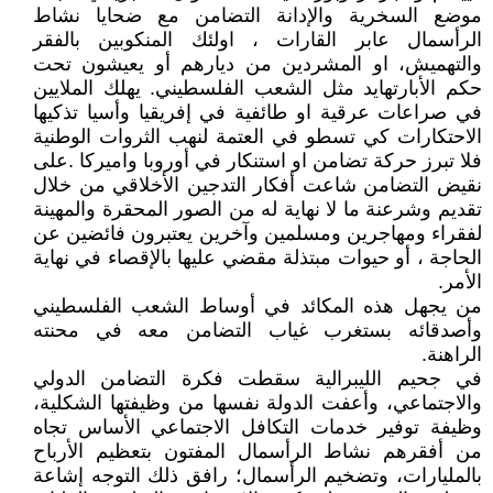
موضع السخرية والإدانة التضامن مع ضحايا نشاط
الرأسمال عابر القارات ، اولئك المنكوبين بالفقر
والتهميش، او المشردين من ديارهم أو يعيشون تحت
حكم الأبارتهايد مثل الشعب الفلسطيني. يهلك الملايين
في صراعات عرقية او طائفية في إفريقيا وأسيا تذكيها
الاحتكارات كي تسطو في العتمة لنهب الثروات الوطنية
فلا تبرز حركة تضامن او استنكار في أوروبا واميركا .على
نقيض التضامن شاعت أفكار التدجين الأخلاقي من خلال
تقديم وشرعنة ما لا نهاية له من الصور المحقرة والمهينة
لفقراء ومهاجرين ومسلمين وآخرين يعتبرون فائضين عن
الحاجة ، أو حيوات مبتذلة مقضي عليها بالإقصاء في نهاية
الأمر.
من يجهل هذه المكائد في أوساط الشعب الفلسطيني
وأصدقائه بستغرب غياب التضامن معه في محنته
الراهنة.
في جحيم الليبرالية سقطت فكرة التضامن الدولي
والاجتماعي، وأعفت الدولة نفسها من وظيفتها الشكلية،
وظيفة توفير خدمات التكافل الاجتماعي الأساس تجاه
من أفقرهم نشاط الرأسمال المفتون بتعظيم الأرباح
بالمليارات، وتضخيم الرأسمال؛ رافق ذلك التوجه إشاعة