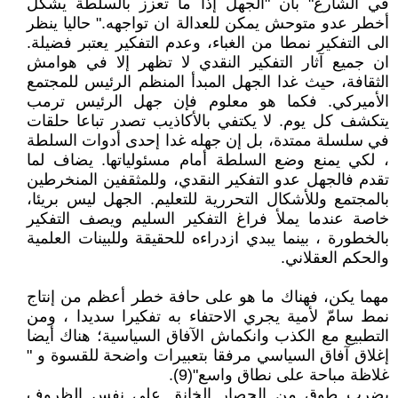
في الشارع" بأن "الجهل إذا ما تعزز بالسلطة يشكل
أخطر عدو متوحش يمكن للعدالة ان تواجهه." حاليا ينظر
الى التفكير نمطا من الغباء، وعدم التفكير يعتبر فضيلة.
ان جميع آثار التفكير النقدي لا تظهر إلا في هوامش
الثقافة، حيث غدا الجهل المبدأ المنظم الرئيس للمجتمع
الأميركي. فكما هو معلوم فإن جهل الرئيس ترمب
يتكشف كل يوم. لا يكتفي بالأكاذيب تصدر تباعا حلقات
في سلسلة ممتدة، بل إن جهله غدا إحدى أدوات السلطة
، لكي يمنع وضع السلطة أمام مسئولياتها. يضاف لما
تقدم فالجهل عدو التفكير النقدي، وللمثقفين المنخرطين
بالمجتمع وللأشكال التحررية للتعليم. الجهل ليس بريئا،
خاصة عندما يملأ فراغ التفكير السليم ويصف التفكير
بالخطورة ، بينما يبدي ازدراءه للحقيقة وللبينات العلمية
والحكم العقلاني.
مهما يكن، فهناك ما هو على حافة خطر أعظم من إنتاج
نمط سامّ لأمية يجري الاحتفاء به تفكيرا سديدا ، ومن
التطبيع مع الكذب وانكماش الآفاق السياسية؛ هناك أيضا
إغلاق آفاق السياسي مرفقا بتعبيرات واضحة للقسوة و "
غلاظة مباحة على نطاق واسع"(9).
يضرب طوق من الحصار الخانق على نفس الظروف