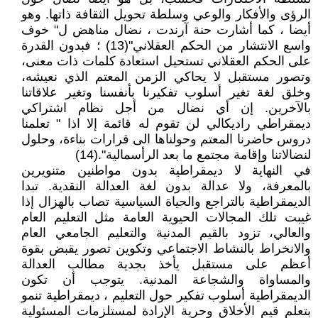
الرؤى والأفكار والوعي وسلطة تحويل الثقافة ذاتها. وهو
أيضا ، كما أشارت حنة آرندت ، نضال مناهض ل" خوف
واسع الانتشار من الحكم العقلاني"(13) ؛ فبدون القدرة
على الحكم العقلاني تستحيل استعادة كلمات ذات معنى،
وتصور مستقبل لا يحاكي الزمن المعتم الذي نعيشه،
وخلق لغة تغير أسلوب تفكيرنا بأنفسنا وتغير علاقاتنا
بالآخرين. إن أي نضال من أجل نظام اشتراكي
ديمقراطي راديكالي لن تقوم له قائمة إلا اذا " تعلمنا
دروس حاضرنا المعتم وحولناها الى قرارات بناءة، وحلول
لنضالاتنا وإقامة مجتمع ما بعد الرأسمالية".(14)
في النهاية لا ديمقراطية بدون مواطنين متنويرين
بالمعرفة، ولا عدالة بدون لغة العدالة النقدية. تبدا
الديمقراطية بالتراجع والحياة السياسية تصاب بالهزال إذا
غيبت تلك المجالات الحيوية العامة مثل التعليم العام
والعالي، تزود بالقيم المدنية والتعليم الجامعي العام
والانخراط بالنشاط الاجتماعي وتكوين تصور يقبض بقوة
أعظم على مستقبل يأخذ بجدية مطالب العدالة
والمساواة والشجاعة المدنية. يتوجب أن تكون
الديمقراطية أسلوب تفكير حول التعليم ، ديمقراطية تنمو
بتعلم قيم الأخلاق وحرية الإرادة لمستلزمات المسئولية