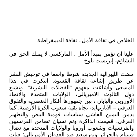
الخلاص في ثقافة الأمل.. ثقافة الديمقراطية
علينا ان نؤمن بمبدأ الأمل . الماركسي لا يملك الحق في
التشاؤم- إيرنست بلوخ
مضت الليبرالية الجديدة شوطا واسعا في توحيش البشر
عن طريق إشاعة ثقافة القسوة. ابتكرت في هذا
المسعى وأشاعت مفهوم "الفضلات البشرية". وتشيع
دول الثالوث الامبريالي، الولايات المتحدة والاتحاد
الأوروبي واليابان ، بين جمهورها أفكار العنصرية والتفوق
العرقي – الابارتهايد- تجاه بقية شعوب الكرة الأرضية. كما
يدمن اليمين الفاشي سياسات قومية البيض والتطهير
العرقي. قطِعت الذاكرة وتم نسيان تضامن الفرنسيين
والفرنسيات وشعوب أوروبا والولايات المتحدة مع نضال
فييتنام والجزائر وبورسعيد ضد العدوان الأمبريالي؛ فبات