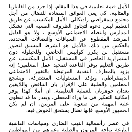
الأمل قيمة تعليمية في هذا المقام، إذا جرد من الفانتازيا
والمثالية، كي يعي العوائق المضادة للنضال من أجل
مجتمع ديمقراطي راديكالي. الأمل المكتسب عن طريق
التعليم ليس دعوة لتجاوز الظروف الصعبة التي تشكل
المدارس والنظام الاجتماعي الأوسع ، ولا هو الدليل
المرشد المقطوع عن السياقات والنضالات المحددة.
بالعكس من ذلك، فالأمل هو الشرط المسبق لتصور
مستقبل لن يكرر كوابيس الحاضر، وللحيلولة دون
استمرارية الحاضر في المستقبل. الأمل المكتسب عن
طريق التعليم يوفر القاعدة لتمجيد عمل المعلمين؛ إنه
يزود بالمعارف النقدية المرتبطة بالتغيير الاجتماعي
الديمقراطي، ويؤكد المسئوليات المشتركة، ويشجع
المعلمين والطلبة على الإقرار بان التناقض واللايقين
بعدان جوهريان للعملية التعليمية. ان أملا كهذا يوفر
إمكانية التفكير في ما وراء المعطى. وبقدر ما قد تنطوي
عليه المهمة من صعوبة على المربين، ان لم يكن
الجمهور الأوسع، فإنها نضال يستحق الخوض فيه.
في عصر رأسمالية النهب الضاري وسياسات الفاشية
البازغة يواجه المربون والطلبة وغيرهم من المواطنين