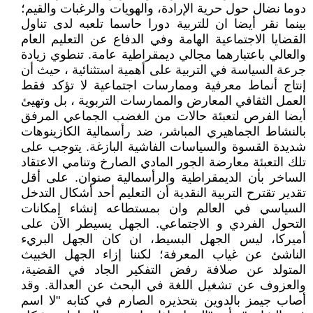
دوما نضال حول حرية الإرادة، والهويات والرغبات والقيم؛
بينما نقر أيضا ان للتربية دورا حاسما تلعبه لدى تناول
القضايا الاجتماعية الهامة وفي الدفاع عن التعليم العام
والعالي باعتبارهما مجالي ديمقراطية عامة. تنطوي زيادة
جرعة السياسة في التربية على أهمية استثنائية ، حيث أن
إنتاج أنماط معرفية وممارسات اجتماعية لا تؤكد فقط
العمل الثقافي المعارض والممارسات التربوية ، بل وتهيئ
أيضا الفرص لتعبئة حالات من الغضب الجماعي المرفق
بالنشاط الجماهيري المباشر، ضد رأسمالية الكازينوهات
شديدة القسوة والسياسات الفاشية البازغة. يتوجب على
تلك التعبئة معارضة الجور المادي الصارخ وتنامي الاعتقاد
الساخر بأن الديمقراطية والرأسمالية صنوان. على أقل
تقدير تقترح التربية النقدية أن التعليم أحد أشكال التدخل
السياسي في العالم وان بمستطاعه إنشاء إمكانات
التحول الفردي و الاجتماعي. الجهل يسيطر الآن على
أميركا، ليس الجهل البسيط، ان كان الجهل البريء
الناشئ عن غياب المعرفة؛ لكننا إزاء الجهل الخبيث
المتولد عن صلافة رفض التفكير الجاد في القضية،
والعزوف عن تشغيل اللغة في البحث عن العدالة. وقد
أصاب جيمز بالدوين بتحذيره الصارم في كتابه "لا اسم