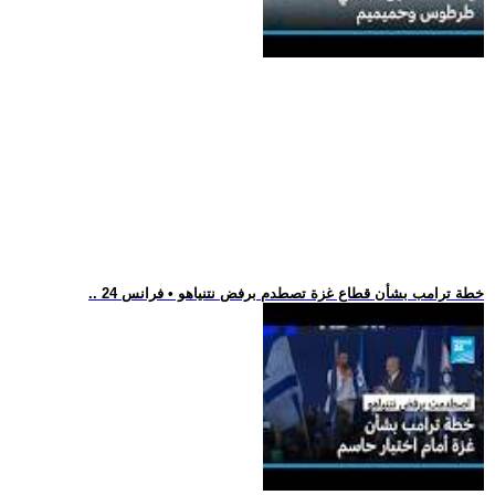
.. خطة ترامب بشأن قطاع غزة تصطدم برفض نتنياهو • فرانس 24