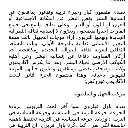
تصدى مثقفون كبار وخبراء تربية وفنانون يدافعون عن
إنسانية البشر بغض النظر عن المكانة الاجتماعية أو
العرق او اللون أو الدين. وعلى نطاق واسع في جميع
القارات اخذوا يفضحون ويعرّون لا إنسانية ثقافة الليبرالية
الجديدة ونهجها التربوي. إزاء موجات التجهيل باتت مهمة
التحرر الإنساني ثقافية بالدرجة الأولى، وبات النشاط
الثقافي لتعرية ثقافة الليبرالية الجديدة ومكافحته أحد
أركان المقاومة دفاعا عن إنسانية البشر وعن أهلية
الكوكب الأرضي لحياة البشر. وهذا ما يكرس أكاديميون
وكتاب وصحفيو تقصي ومثقفون وفنانون حياتهم المهنية
للنهوض بأعبائه. وهذا مضمون الجزء الثاني لبحث
الأكاديمي غيروكس:
مركب الجهل والسلطوية
يقدم باول غيلروي سببا آخر لحث التربويين لزيادة
الجرعة- جرعة التربية في السياسية وجرعة السياسة في
التربية ؛ وزيادة جرعة السياسة في التربية تحتفظ بأهمية
حاسمة لكي نقر ، كما ذكّرنا باول فريري، ان التربية هي