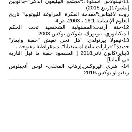
11-نيكولاس آسكوف:"مجتمع البيليفون الذكي"-جاكوبين
إيشيو17(ربيع 2015)
روث لافيتاس:"مقدمة الفكرة المراوغة لليوتوبيا" تاريخ
العلوم الإنسانية 16:1 ، 2003، ص4
12-حنة آرندت:المسئولية الشخصية تحت الحكم
الديكتاتوري- نيويورك- شوكين بوكس 2003
13-نيقولا بيرتولدي: "هل نحن نعيش "حقبة وايمار"
جديدة؟:قرارات بناءة لمستقبلنا"- ديمقراطية مفتوحة ،
3يناير/كانون ثاني2018 [ المقصود حقبة ما قبل النازية
في ألمانيا]
14- هنري غيروكس.إرهاب المخفي- لوس أنجيلوس
ريفيو او بوكس،2019