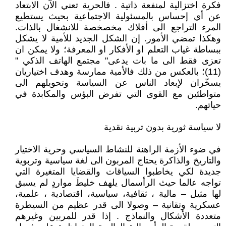
فكرة اختزالية لمنفعة ذاتية . فالحرية تعني الآن الابتعاد
عن أي إحساس بالمسئولية الاجتماعية بحيث يستطيع
المرء التراجع الى أفلاك مخصخصة للانشغال بالذات.
وهكذا تمضي الأمور. إن الشكل الجديد للأمية لا يشكل
ببساطة غياب التعلم او الأفكار او المعرفة؛ ولا يمكن ان
تعزى فقط الى ما بات يدعى" مجتمع الهاتف الذكي "
(11)؛ بالعكس من ذلك فالأمية ممارسة وهدف اختياريان
يسخّران لإبعاد الناس عن السياسة وتحويلهم الى
متواطئين مع القوى التي تفرض البؤس والمكابدة في
حياتهم.
لا سياسة ثورية بدون تربية نقدية
في ضوء الأزمة الراهنة للنشاط السياسي وحرية الاختيار
والتاريخ والذاكرة يحتاج المربون الى لغة سياسية وتربوية
جديدة لكي يخاطبوا السياقات والقضايا المتغيرة التي
تواجه عالما حيث الرأسمال يلهف خليطَ مواردٍ لم يسبق
لها مثيل – مالية ، ثقافية، سياسية، اقتصادية ، علمية،
عسكرية وتقانية – وصولا الى قدر عظيم من السيطرة
متعددة الأشكال والنماذج . إذا قدر للمربين وغيرهم