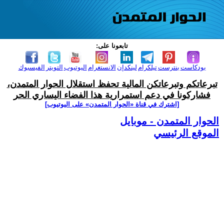
تابعونا على:
بودكاست
بنترست
تيلكرام
لينكدإن
الانستغرام
اليوتيوب
التويتر
الفيسبوك
تبرعاتكم وتبرعاتكن المالية تحفظ استقلال الحوار المتمدن،
فشاركونا في دعم استمرارية هذا الفضاء اليساري الحر
[اشترك في قناة ‫«الحوار المتمدن» على اليوتيوب]
الحوار المتمدن - موبايل
الموقع الرئيسي