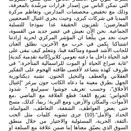
التي تمكن الناس من إصدار قرارات مرشّدة بالمعرفة،
وذلك مع تخفيض مخصصات المدارس، وتعاظم مركزة
الميديا في شركات كبرى، وحيث يجري اغتيال الصحفيين
المعارضين؛ تلفزيون الحقيقة غدا نموذجا للتسلية
الجماعية. نحن الآن نعيش في عصر جديد من القسوة،
حيث نجد من يبلّغنا ان المؤشر المركزي لحرية إرادتنا
اشتباكنا يكمن في حرب مع الآخرين، نطلق العنان
للجانب الأشد قسوة ومناكفة فينا، ونتعلم كيف نبقى على
قيد الحياة داخل ما دعته نعومي كلاين[كاتبة تقدمية كندية]
"غابة صراع الحياة أو الموت للراسمالية المتأخرة." في
ظروف كهذه يتصاعد لأقصى طاقته الهجوم على التفكير
العقلاني والعطف والتخيل الحنون. تشبه ديكتاتورية
الجهل بطرق معينة ما دعاه الكاتب جون بيرغر "إغتيال
الأخلاق"، وحسب تعريف جوشوا سبيرلينغ " شذوذ
الحواس؛ تفريغ اللغة؛ قطع العلاقة مع الماضي ،مع
الأموات، والمكان والأرض، ومع التربة؛ ربما، كذلك، مسح
حتى بعض العواطف، الشفقة، التعاطف، المواساة،
الحداد والأمل".(10) جرى تشويه كلمات مثل الحب
،الثقة، الحرية، المسئولية والاختيار من خلال منطق
السوق الذي يضيّق معناها إما ضمن علاقة مع السلعة او