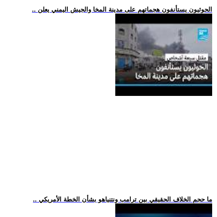
.. الحوثيون يستأنفون هجماتهم على مدينة المخا والجيش اليمني يعلن
.. ما حجم الخلاف الحقيقي بين ترامب ونتنياهو بشأن الخطة الأمريكي