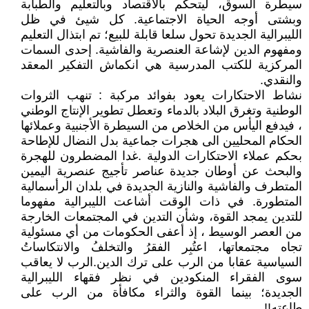
سيطرة السوق، ليتحكم بالاقتصاد وبالتعليم والطبابة
وبشتى أوجه الحياة الاجتماعية. كل شيئ في ظل
الليبرالية الجديدة تحول سلعا قابلة للبيع؛ تم ابتذال التعليم
ومفهوم الدين لإشاعة العنصرية والفاشية. إحدى السمات
المركزية للكتب المدرسية هي انكماش التفكير المعقد
والنقدي.
نشاط الاحتكارات يعود بفوائد مركبة : تنهب الثروات
الوطنية وتغرق البلاد بالدماء وتعطل تطوير الإنتاج الوطني
، فيدفع اليأس من الخلاص من السيطرة الأجنبية وعملائها
الحكام المحليين الى هجرات جماعية بدل النضال للإطاحة
بحكم عملاء الاحتكارات الدولية .غدا المضطرون للهجرة
والبحث عن أوطان جديدة عناصر تأجيج عنصرية اليمين
المتطرف والفاشية والنازية الجديدة في بلدان الرأسمالية
المتطورة. في ذات الوقت أشاعت الليبرالية مفهوما
للتدين يمجد القوة، وشأن التدين في المجتمعات الخارجة
من العصر الوسيط ، إذ أعفى الحكومات من أي مسئولية
تجاه مجتمعاتها، اعتُبِر الفقرُ والتخلفُ والانتكاساتُ
السياسية عقابا من الرب على ترك الدين.الرب لا يعاقب
سوى الفقراء المنكودين في نظر فقهاء الليبرالية
الجديدة؛ بينما القوة والثراء مكافأة من الرب على
طاعته!!