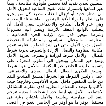
المعنيين تحدي تقديم لغة تحتضن طوباوية مكافحة ، بينما
تعير انتباهها باستمرار لتلك القوى الساعية لتحويل الأمل
الى شعار جديد أو لإنزال العقاب وطرد كل من يجرؤ
على النظر ما وراء الأفق المنظور. الفاشية تلد السخرية
وهي عدو الأمل المكافح والاجتماعي. ينبغي للأمل ان
يتصلب بالواقع المعقد للأزمنة وينظر اليه مشروعا
وشرطا لتوفير قدر من الإرادة الحرة الجماعية ،
المعارضة، والمخيال السياسي والمشاركة المنخرطة
بالعمل. بدون الأمل، حتى في أشد الخطوب قتامة، تنعدم
إمكانية المقاومة والنضال. الإرادة والتصرف بحرية شرط
للنضال ، والأمل شرط للإرادة والتصرف بحرية. الأمل
يوسع حيز الممكن ويتحول الى أسلوب للتعرف على
وتسمية طبيعة الحاضر غير المكتملة. والأمل هو الشرط
المسبق الفكري الفعال للنضال الفردي والاجتماعي.
الأمل ، وليس القنوط، هو الشرط المسبق المشجع للنقد
من جانب المثقفين داخل الحرم الأكاديمي وخارجه؛ حيث
الأكاديميا توظف المصادر النظرية لدى مقاربة المشاكل
الاجتماعية. الأمل هو أيضا جذر الشجاعة المدنية تترجم
النقد الى ممارسة سياسية. والأمل باعتباره رغبة في
مستقبل يوفر ما هو أوفر من الحاضر، يغدو في أقصى