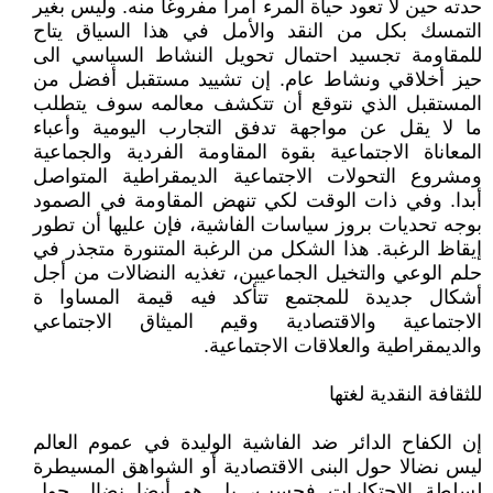
حدته حين لا تعود حياة المرء امرأ مفروغا منه. وليس بغير
التمسك بكل من النقد والأمل في هذا السياق يتاح
للمقاومة تجسيد احتمال تحويل النشاط السياسي الى
حيز أخلاقي ونشاط عام. إن تشييد مستقبل أفضل من
المستقبل الذي نتوقع أن تتكشف معالمه سوف يتطلب
ما لا يقل عن مواجهة تدفق التجارب اليومية وأعباء
المعاناة الاجتماعية بقوة المقاومة الفردية والجماعية
ومشروع التحولات الاجتماعية الديمقراطية المتواصل
أبدا. وفي ذات الوقت لكي تنهض المقاومة في الصمود
بوجه تحديات بروز سياسات الفاشية، فإن عليها أن تطور
إيقاظ الرغبة. هذا الشكل من الرغبة المتنورة متجذر في
حلم الوعي والتخيل الجماعيين، تغذيه النضالات من أجل
أشكال جديدة للمجتمع تتأكد فيه قيمة المساوا ة
الاجتماعية والاقتصادية وقيم الميثاق الاجتماعي
والديمقراطية والعلاقات الاجتماعية.
للثقافة النقدية لغتها
إن الكفاح الدائر ضد الفاشية الوليدة في عموم العالم
ليس نضالا حول البنى الاقتصادية أو الشواهق المسيطرة
لسلطة الاحتكارات فحسب، بل هو أيضا نضال حول