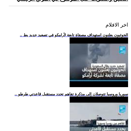
اخر الافلام
.. الحوثيون يعلنون استهداف مصفاة تابعة لأرامكو في تصعيد جديد يط
.. سوريا وروسيا تتوصلان إلى مذكرة تفاهم تحدد مستقبل قاعدتي طرطو